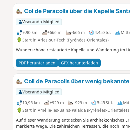
Col de Paracolls über die Kapelle Sant
Visorando-Mitglied
9,90 km
+666 m
-666 m
4:45 Std.
Mitt
Start in Arles-sur-Tech (Pyrénées-Orientales)
Wunderschöne restaurierte Kapelle und Wanderung im Un
PDF herunterladen
GPX herunterladen
Coll de Paracolls über wenig bekannt
Visorando-Mitglied
10,95 km
+929 m
-929 m
5:45 Std.
Mit
Start in Amélie-les-Bains-Palalda (Pyrénées-Orientales)
Auf dieser Wanderung entdecken Sie architektonisches E
markierte Wege. Die zahlreichen Terrassen, die noch im