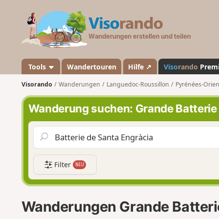
V
i
s
o
r
a
Tools
Wandertouren
Hilfe ↗
Viso
rando
Prem
n
Visorando
Wanderungen
Languedoc-Roussillon
Pyrénées-Orien
d
o
Wanderung suchen: Grande Batterie 
Filter
NEU
Wanderungen Grande Batterie