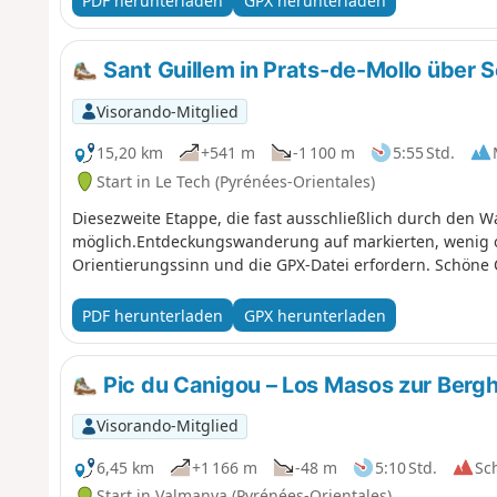
PDF herunterladen
GPX herunterladen
Sant Guillem in Prats-de-Mollo über S
Visorando-Mitglied
15,20 km
+541 m
-1 100 m
5:55 Std.
Start in Le Tech (Pyrénées-Orientales)
Diesezweite Etappe, die fast ausschließlich durch den W
möglich.Entdeckungswanderung auf markierten, wenig 
Orientierungssinn und die GPX-Datei erfordern. Schöne
PDF herunterladen
GPX herunterladen
Pic du Canigou – Los Masos zur Bergh
Visorando-Mitglied
6,45 km
+1 166 m
-48 m
5:10 Std.
Sc
Start in Valmanya (Pyrénées-Orientales)