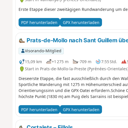
Erste Etappe dieser zweitägigen Rundwanderung um den
PDF herunterladen
GPX herunterladen
Prats-de-Mollo nach Sant Guillem über
Visorando-Mitglied
15,09 km
+1 275 m
-709 m
7:55 Std.
Start in Prats-de-Mollo-la-Preste (Pyrénées-Orientales
Dieseerste Etappe, die fast ausschließlich durch den Wa
Sportliche Wanderung mit 1275 m Höhenunterschied auf
Orientierungssinn und die GPX-Datei erfordern.Schöne
höchste Punkt (1830 m) am Puig dels Sarraïns ist beispie
PDF herunterladen
GPX herunterladen
Cortalets – Fillols