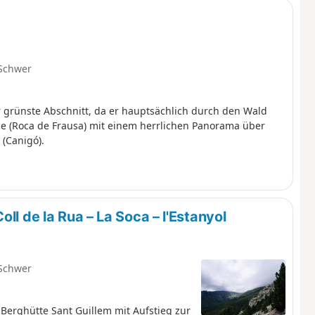
Schwer
r grünste Abschnitt, da er hauptsächlich durch den Wald
ce (Roca de Frausa) mit einem herrlichen Panorama über
(Canigó).
ll de la Rua – La Soca – l'Estanyol
Schwer
Berghütte Sant Guillem mit Aufstieg zur