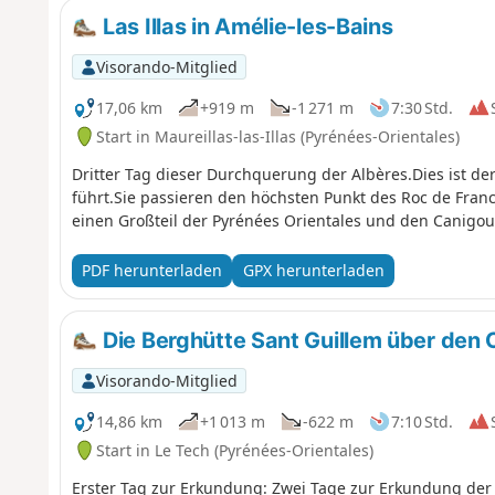
Las Illas in Amélie-les-Bains
Visorando-Mitglied
17,06 km
+919 m
-1 271 m
7:30 Std.
Start in Maureillas-las-Illas (Pyrénées-Orientales)
Dritter Tag dieser Durchquerung der Albères.Dies ist de
führt.Sie passieren den höchsten Punkt des Roc de Fran
einen Großteil der Pyrénées Orientales und den Canigou 
PDF herunterladen
GPX herunterladen
Die Berghütte Sant Guillem über den Co
Visorando-Mitglied
14,86 km
+1 013 m
-622 m
7:10 Std.
Start in Le Tech (Pyrénées-Orientales)
Erster Tag zur Erkundung: Zwei Tage zur Erkundung der 