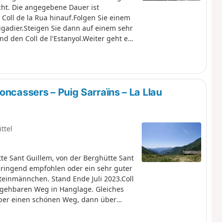
cht. Die angegebene Dauer ist
 Coll de la Rua hinauf.Folgen Sie einem
igadier.Steigen Sie dann auf einem sehr
nd den Coll de l'Estanyol.Weiter geht es
Weite Landschaften prägen diesen
oncassers – Puig Sarraïns – La Llau
ttel
te Sant Guillem, von der Berghütte Sant
 dringend empfohlen oder ein sehr guter
teinmännchen. Stand Ende Juli 2023.Coll
egehbaren Weg in Hanglage. Gleiches
 über einen schönen Weg, dann über
 in der Hütte geht es auf dem