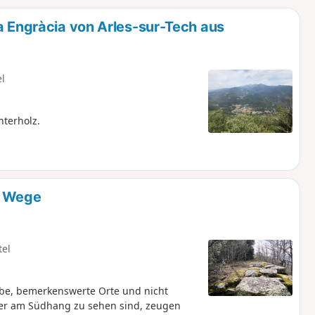
u
n
a Engràcia von Arles-sur-Tech aus
m
el
terholz.
e Wege
tel
rbe, bemerkenswerte Orte und nicht
mer am Südhang zu sehen sind, zeugen