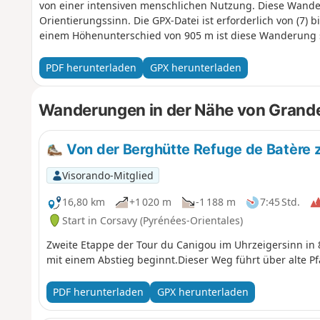
von einer intensiven menschlichen Nutzung. Diese Wand
Orientierungssinn. Die GPX-Datei ist erforderlich von (7) b
einem Höhenunterschied von 905 m ist diese Wanderung seh
PDF herunterladen
GPX herunterladen
Wanderungen in der Nähe von Grande 
Von der Berghütte Refuge de Batère 
Visorando-Mitglied
16,80 km
+1 020 m
-1 188 m
7:45 Std.
Start in Corsavy (Pyrénées-Orientales)
Zweite Etappe der Tour du Canigou im Uhrzeigersinn in
mit einem Abstieg beginnt.Dieser Weg führt über alte P
PDF herunterladen
GPX herunterladen