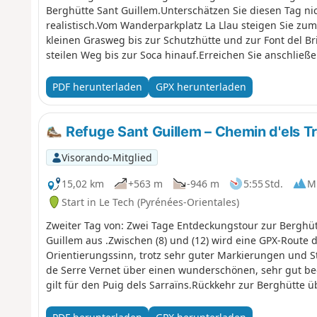
Berghütte Sant Guillem.Unterschätzen Sie diesen Tag ni
realistisch.Vom Wanderparkplatz La Llau steigen Sie zum
kleinen Grasweg bis zur Schutzhütte und zur Font del Br
steilen Weg bis zur Soca hinauf.Erreichen Sie anschließe
mit einem schönen Abstieg zur Berghütte Sant Guillem.
ersten Tag Ihrer Entdeckungswanderung.
PDF herunterladen
GPX herunterladen
Refuge Sant Guillem – Chemin d'els Tr
Visorando-Mitglied
15,02 km
+563 m
-946 m
5:55 Std.
Mi
Start in Le Tech (Pyrénées-Orientales)
Zweiter Tag von: Zwei Tage Entdeckungstour zur Berghüt
Guillem aus .Zwischen (8) und (12) wird eine GPX-Route
Orientierungssinn, trotz sehr guter Markierungen und S
de Serre Vernet über einen wunderschönen, sehr gut b
gilt für den Puig dels Sarraïns.Rückkehr zur Berghütte
schöne, angenehme Pfade im Unterholz.Nach einer Pause
klassischen Weg zurück zum Parkplatz von La Llau.