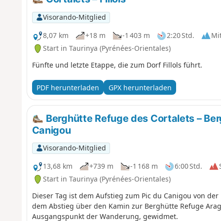
Visorando-Mitglied
8,07 km
+18 m
-1 403 m
2:20 Std.
Mit
Start in Taurinya (Pyrénées-Orientales)
Fünfte und letzte Etappe, die zum Dorf Fillols führt.
PDF herunterladen
GPX herunterladen
Berghütte Refuge des Cortalets – Ber
Canigou
Visorando-Mitglied
13,68 km
+739 m
-1 168 m
6:00 Std.
Start in Taurinya (Pyrénées-Orientales)
Dieser Tag ist dem Aufstieg zum Pic du Canigou von der
dem Abstieg über den Kamin zur Berghütte Refuge Arag
Ausgangspunkt der Wanderung, gewidmet.