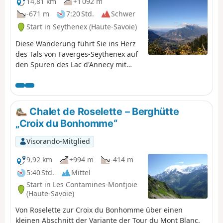
14,81 km
+1 092 m
-671 m
7:20 Std.
Schwer
Start in Seythenex (Haute-Savoie)
Diese Wanderung führt Sie ins Herz
des Tals von Faverges-Seythenex auf
den Spuren des Lac d'Annecy mit
dem Torrent de Saint-Ruph, der die
Hauptwasserzufuhr des Sees
darstellt, und endet mit einem Blick
auf Albertville und den Mont Blanc
Chalet de Roselette – Berghütte
am Col de l'Alpettaz (1580 m).
„Croix du Bonhomme“
Visorando-Mitglied
9,92 km
+994 m
-414 m
5:40 Std.
Mittel
Start in Les Contamines-Montjoie
(Haute-Savoie)
Von Roselette zur Croix du Bonhomme über einen
kleinen Abschnitt der Variante der Tour du Mont Blanc.