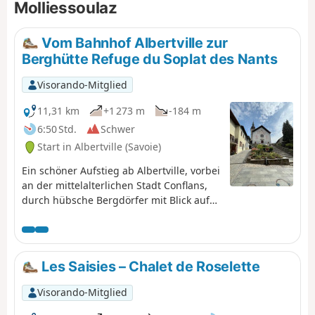
Molliessoulaz
Vom Bahnhof Albertville zur
Berghütte Refuge du Soplat des Nants
Visorando-Mitglied
11,31 km
+1 273 m
-184 m
6:50 Std.
Schwer
Start in Albertville (Savoie)
Ein schöner Aufstieg ab Albertville, vorbei
an der mittelalterlichen Stadt Conflans,
durch hübsche Bergdörfer mit Blick auf
das Tarentaise-Tal, bis zur Berghütte
Refuge du Soplat des Bachs. Diese liegt
ideal in der Nähe des Tour du
Beaufortain und bietet einen schönen
Les Saisies – Chalet de Roselette
Blick auf Albertville und den
Olympiapark. Wanderung von Mai bis
Visorando-Mitglied
November: Lawinengefahr im Winter