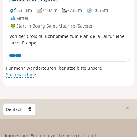
6,32 km
+107 m
-736 m
2:05 Std.
Mittel
Start in Bourg-Saint-Maurice (Savoie)
Von der Croix du Bonhomme zum Plan de la Lai für eine
kurze Etappe.
Für mehr Wandertouren, benutze bitte unsere
Suchmaschine
.
W
Z
ä
u
h
r
l
ü
e
Impressum, Endbenutzer-Lizenzvertrag und