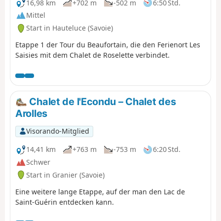
oberhalb von 1100 m Höhe.
16,98 km
+702 m
-502 m
6:50 Std.
Mittel
Start in Hauteluce (Savoie)
Etappe 1 der Tour du Beaufortain, die den Ferienort Les
Saisies mit dem Chalet de Roselette verbindet.
Chalet de l'Econdu – Chalet des
Arolles
Visorando-Mitglied
14,41 km
+763 m
-753 m
6:20 Std.
Schwer
Start in Granier (Savoie)
Eine weitere lange Etappe, auf der man den Lac de
Saint-Guérin entdecken kann.