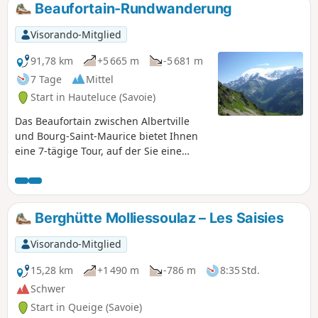
Beaufortain-Rundwanderung
Visorando-Mitglied
91,78 km
+5 665 m
-5 681 m
7 Tage
Mittel
Start in Hauteluce (Savoie)
Das Beaufortain zwischen Albertville
und Bourg-Saint-Maurice bietet Ihnen
eine 7-tägige Tour, auf der Sie eine
Landschaft entdecken können, die der
kleinen Schweiz gleicht.
Berghütte Molliessoulaz – Les Saisies
Visorando-Mitglied
15,28 km
+1 490 m
-786 m
8:35 Std.
Schwer
Start in Queige (Savoie)