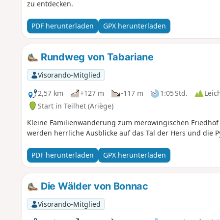
zu entdecken.
PDF herunterladen
GPX herunterladen
Rundweg von Tabariane
Visorando-Mitglied
2,57 km
+127 m
-117 m
1:05 Std.
Leic
Start in Teilhet (Ariège)
Kleine Familienwanderung zum merowingischen Friedhof vo
werden herrliche Ausblicke auf das Tal der Hers und die
PDF herunterladen
GPX herunterladen
Die Wälder von Bonnac
Visorando-Mitglied