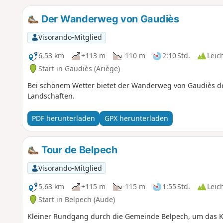
Der Wanderweg von Gaudiès
Visorando-Mitglied
6,53 km
+113 m
-110 m
2:10 Std.
Leic
Start in Gaudiès (Ariège)
Bei schönem Wetter bietet der Wanderweg von Gaudiès de
Landschaften.
PDF herunterladen
GPX herunterladen
Tour de Belpech
Visorando-Mitglied
5,63 km
+115 m
-115 m
1:55 Std.
Leic
Start in Belpech (Aude)
Kleiner Rundgang durch die Gemeinde Belpech, um das K