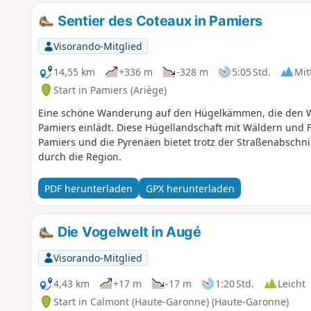
Sentier des Coteaux in Pamiers
Visorando-Mitglied
14,55 km
+336 m
-328 m
5:05 Std.
Mit
Start in Pamiers (Ariège)
Eine schöne Wanderung auf den Hügelkämmen, die den Wa
Pamiers einlädt. Diese Hügellandschaft mit Wäldern und 
Pamiers und die Pyrenäen bietet trotz der Straßenabsch
durch die Region.
PDF herunterladen
GPX herunterladen
Die Vogelwelt in Augé
Visorando-Mitglied
4,43 km
+17 m
-17 m
1:20 Std.
Leicht
Start in Calmont (Haute-Garonne) (Haute-Garonne)