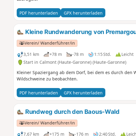
PDF herunterladen
GPX herunterladen
Kleine Rundwanderung von Premargoui
Verein/ Wanderführer/in
3,51 km
+78 m
-78 m
1:15 Std.
Leicht
Start in Calmont (Haute-Garonne) (Haute-Garonne)
Kleiner Spaziergang ab dem Dorf, bei dem es durch den W
Wildschweine zu beobachten.
PDF herunterladen
GPX herunterladen
Rundweg durch den Baous-Wald
Verein/ Wanderführer/in
7,67 km
+175 m
-176 m
2:40 Std.
Leic