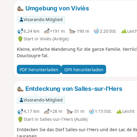
Umgebung von Viviès
Visorando-Mitglied
6,24 km
+191 m
-190 m
2:20 Std.
Leic
Start in Viviès (Ariège)
Kleine, einfache Wanderung für die ganze Familie. Herrlic
Douctouyre-Tal.
PDF herunterladen
GPX herunterladen
Entdeckung von Salles-sur-l'Hers
Visorando-Mitglied
4,17 km
+28 m
-31 m
1:15 Std.
Leicht
Start in Salles-sur-l'Hers (Aude)
Entdecken Sie das Dorf Salles-sur-l'Hers und den Lac de 
Lauragais.