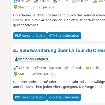
8,01 km
+185 m
-185 m
2:50 Std.
Leic
Start in Bonnac (Ariège)
Ein schöner, leichter Spaziergang durch das wunderschön
einem Bad in der Ariège enden. Der Weg ist perfekt gepf
gekennzeichnet.
PDF herunterladen
GPX herunterladen
Rundwanderung über La Tour du Crieu
Visorando-Mitglied
3,33 km
+4 m
-4 m
1:00 Std.
Leicht
Start in Pamiers (Ariège)
Familienrunde, zu Fuß oder mit dem Fahrrad zu bewältigen.
und für Menschen jeden Alters geeignet. Die Wege sind in 
PDF herunterladen
GPX herunterladen