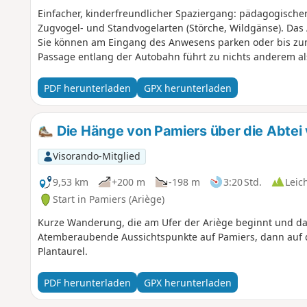
Einfacher, kinderfreundlicher Spaziergang: pädagogisch
Zugvogel- und Standvogelarten (Störche, Wildgänse). Da
Sie können am Eingang des Anwesens parken oder bis z
Passage entlang der Autobahn führt zu nichts anderem a
PDF herunterladen
GPX herunterladen
Die Hänge von Pamiers über die Abtei 
Visorando-Mitglied
9,53 km
+200 m
-198 m
3:20 Std.
Leic
Start in Pamiers (Ariège)
Kurze Wanderung, die am Ufer der Ariège beginnt und da
Atemberaubende Aussichtspunkte auf Pamiers, dann auf 
Plantaurel.
PDF herunterladen
GPX herunterladen