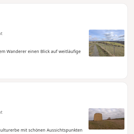
u
n
m
ht
m Wanderer einen Blick auf weitläufige
ht
ulturerbe mit schönen Aussichtspunkten