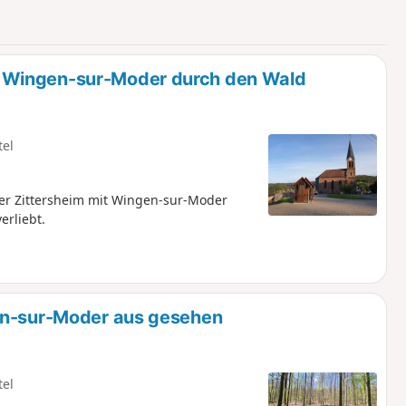
u
n
m
 Wingen-sur-Moder durch den Wald
tel
er Zittersheim mit Wingen-sur-Moder
erliebt.
en-sur-Moder aus gesehen
tel