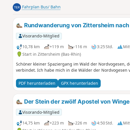
Fahrplan Bus/ Bahn
Rundwanderung von Zittersheim nach
Visorando-Mitglied
10,78 km
+119 m
-116 m
3:25 Std.
Mit
Start in Zittersheim (Bas-Rhin)
Schöner kleiner Spaziergang im Wald der Nordvogesen, d
verbindet. Ich habe mich in die Wälder der Nordvogesen v
PDF herunterladen
GPX herunterladen
Der Stein der zwölf Apostel von Wing
Visorando-Mitglied
14,75 km
+223 m
-226 m
4:50 Std.
Mit