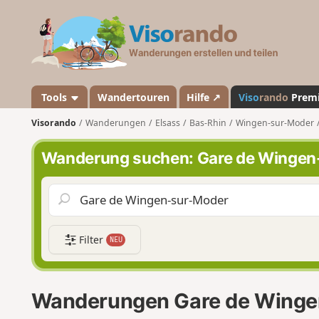
V
i
s
o
r
a
Tools
Wandertouren
Hilfe ↗
Viso
rando
Prem
n
Visorando
Wanderungen
Elsass
Bas-Rhin
Wingen-sur-Moder
d
o
Wanderung suchen: Gare de Wingen
Filter
NEU
Wanderungen Gare de Winge