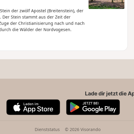
ein der zwölf Apostel (Breitenstein), der
 Der Stein stammt aus der Zeit der
 Zuge der Christianisierung nach und nach
durch die Wälder der Nordvogesen.
Lade dir jetzt die 
A
G
p
o
p
o
S
g
t
l
Dienststatus
© 2026 Visorando
o
e