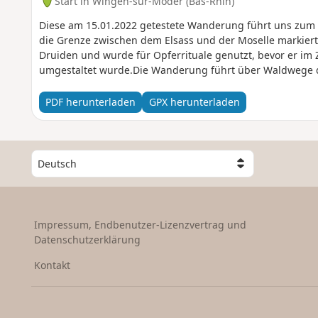
Start in Wingen-sur-Moder (Bas-Rhin)
Diese am 15.01.2022 getestete Wanderung führt uns zum St
die Grenze zwischen dem Elsass und der Moselle markiert.
Druiden und wurde für Opferrituale genutzt, bevor er im
umgestaltet wurde.Die Wanderung führt über Waldwege 
PDF herunterladen
GPX herunterladen
W
ä
h
l
e
Impressum, Endbenutzer-Lizenzvertrag und
e
Datenschutzerklärung
i
n
Kontakt
L
a
n