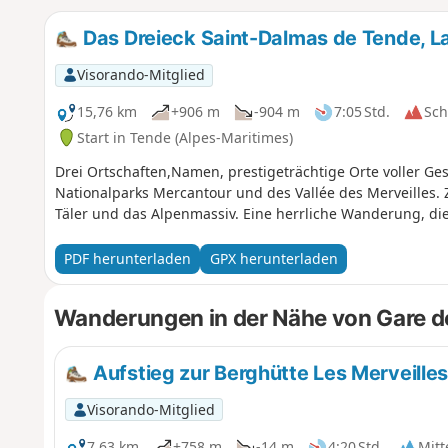
Das Dreieck Saint-Dalmas de Tende, La
Visorando-Mitglied
15,76 km
+906 m
-904 m
7:05 Std.
Sc
Start in Tende (Alpes-Maritimes)
Drei Ortschaften,Namen, prestigeträchtige Orte voller Ge
Nationalparks Mercantour und des Vallée des Merveilles. 
Täler und das Alpenmassiv. Eine herrliche Wanderung, di
PDF herunterladen
GPX herunterladen
Wanderungen in der Nähe von Gare 
Aufstieg zur Berghütte Les Merveill
Visorando-Mitglied
7,63 km
+758 m
-14 m
4:20 Std.
Mitt