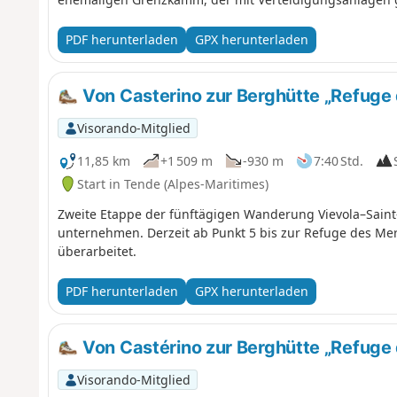
erinnern zahlreiche Überreste an das Ende des letzten K
PDF herunterladen
GPX herunterladen
Von Casterino zur Berghütte „Refuge 
Visorando-Mitglied
11,85 km
+1 509 m
-930 m
7:40 Std.
Start in Tende (Alpes-Maritimes)
Zweite Etappe der fünftägigen Wanderung Vievola–Saint
unternehmen. Derzeit ab Punkt 5 bis zur Refuge des Merve
überarbeitet.
PDF herunterladen
GPX herunterladen
Von Castérino zur Berghütte „Refuge 
Visorando-Mitglied