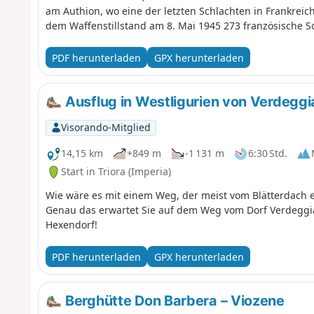
am Authion, wo eine der letzten Schlachten in Frankreic
dem Waffenstillstand am 8. Mai 1945 273 französische 
Panorama dort ist fabelhaft.
PDF herunterladen
GPX herunterladen
Ausflug in Westligurien von Verdeggi
Visorando-Mitglied
14,15 km
+849 m
-1 131 m
6:30 Std.
Start in Triora (Imperia)
Wie wäre es mit einem Weg, der meist vom Blätterdach e
Genau das erwartet Sie auf dem Weg vom Dorf Verdeggi
Hexendorf!
PDF herunterladen
GPX herunterladen
Berghütte Don Barbera – Viozene