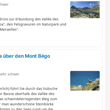
chwer
érino zur Erkundung des Vallée des
lba“, den Felsgravuren im Naturpark und
Merveilles“.
 über den Mont Bégo
Sehr schwer
lich) führt Sie durch das hübsche
r Baisse oberhalb des Vallée des
etwas schwindelerregenden Weg zum
der man wunderschöne Steinböcke
Abstieg zu den Seen rund um die