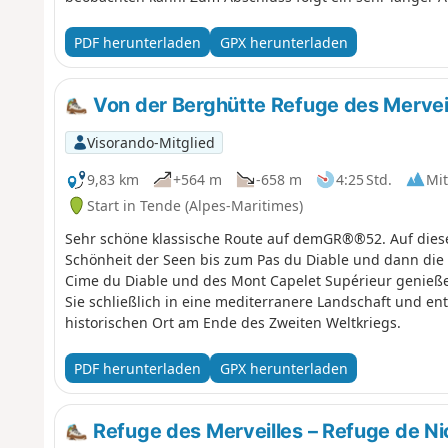
Berghütte Refuge des Merveilles und dann durch das Va
PDF herunterladen
GPX herunterladen
Von der Berghütte Refuge des Merveil
Visorando-Mitglied
9,83 km
+564 m
-658 m
4:25 Std.
Mit
Start in Tende (Alpes-Maritimes)
Sehr schöne klassische Route auf demGR®®52. Auf diese
Schönheit der Seen bis zum Pas du Diable und dann die
Cime du Diable und des Mont Capelet Supérieur genieße
Sie schließlich in eine mediterranere Landschaft und en
historischen Ort am Ende des Zweiten Weltkriegs.
PDF herunterladen
GPX herunterladen
Refuge des Merveilles – Refuge de Ni