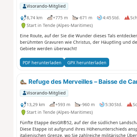
Visorando-Mitglied
8,74 km
+775 m
-671 m
4:45 Std.
Sc
Start in Tende (Alpes-Maritimes)
Eine Route, auf der Sie die Wunder dieses Tals entdeck
berühmten Gravuren wie Christus, der Häuptling und der 
Gebiete werden überwacht!
PDF herunterladen
GPX herunterladen
Refuge des Merveilles – Baisse de C
Visorando-Mitglied
13,29 km
+593 m
-960 m
5:30 Std.
S
Start in Tende (Alpes-Maritimes)
Fünfte Etappe desGR®52, auf der die südlichen Landsch
Diese Etappe ist aufgrund ihres Höhenunterschieds ans
italienischen Grenze, wo Sie zahlreiche militärische Üb