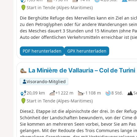
Start in Tende (Alpes-Maritimes)
Die Berghütte Refuge des Merveilles kann ein Ziel an s
zu den Petroglyphen oder für andere Wanderungen sein.
des Mesches dauert 3 Stunden und 15 Minuten (ohne Pau
Auto oder öffentlichen Verkehrsmitteln erreichbar ist (si
PDF herunterladen
GPX herunterladen
La Minière de Vallauria – Col de Turini
Visorando-Mitglied
20,09 km
+1 222 m
-1 108 m
8 Std.
S
Start in Tende (Alpes-Maritimes)
Diese2. Etappe ist die alpinischste der drei. In der Refu
Schönheit der Landschaften bewundern, von der Cime du 
Sie kommen an mehreren Seen vorbei, bevor Sie am Pas d
gelangen. Mit der Redoute des Trois Communes lange im
ehemaligen Grenzkamm, der mit Verteidigungsanlagen g