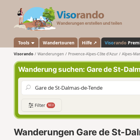
V
i
s
o
r
a
Tools
Wandertouren
Hilfe ↗
Viso
rando
Prem
n
Visorando
Wanderungen
Provence-Alpes-Côte d'Azur
Alpes-Mar
d
o
Wanderung suchen: Gare de St-Dal
Filter
NEU
Wanderungen Gare de St-Da