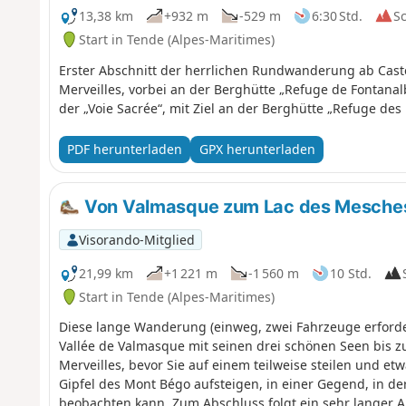
13,38 km
+932 m
-529 m
6:30 Std.
S
Start in Tende (Alpes-Maritimes)
Erster Abschnitt der herrlichen Rundwanderung ab Cast
Merveilles, vorbei an der Berghütte „Refuge de Fontana
der „Voie Sacrée“, mit Ziel an der Berghütte „Refuge des 
PDF herunterladen
GPX herunterladen
Von Valmasque zum Lac des Mesches
Visorando-Mitglied
21,99 km
+1 221 m
-1 560 m
10 Std.
Start in Tende (Alpes-Maritimes)
Diese lange Wanderung (einweg, zwei Fahrzeuge erforder
Vallée de Valmasque mit seinen drei schönen Seen bis zu
Merveilles, bevor Sie auf einem teilweise steilen und 
Gipfel des Mont Bégo aufsteigen, in einer Gegend, in 
beobachten kann. Zum Abschluss folgt ein sehr langer 