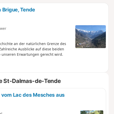
u
n
 Brigue, Tende
m
hwer
schichte an der natürlichen Grenze des
Zahlreiche Ausblicke auf diese beiden
e unseren Erwartungen gerecht wird.
de St-Dalmas-de-Tende
es vom Lac des Mesches aus
el