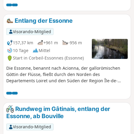
Mühle, Kirchen, Schloss und einen Polierstein aus der
Jungsteinzeit.
Entlang der Essonne
Visorando-Mitglied
157,37 km
+961 m
-956 m
10 Tage
Mittel
Start in Corbeil-Essonnes (Essonne)
Die Essonne, benannt nach Acionna, der gallorömischen
Göttin der Flüsse, fließt durch den Norden des
Departements Loiret und den Süden der Region Île-de-
France. Die ersten fünf Etappen führen flussaufwärts, die
letzten vier flussabwärts. Diese neun Etappen sind mit dem
Zug erreichbar. Eine Etappe, die nicht mit dem Zug
erreichbar ist, bildet eine Schleife flussaufwärts. Die Route
Rundweg im Gâtinais, entlang der
wechselt zwischen Wegen entlang des Flusses, Passagen
Essonne, ab Bouville
durch Wälder und Wegen über bebaute Hochebenen.
Visorando-Mitglied