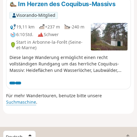
wobei einige Abschnitte mit ihren Kiefern,
Im Herzen des Coquibus-Massivs
Sandsteinflächen und sandigen Gebieten an den Wald
von Fontainebleau erinnern. Diese Wanderung kann in
Visorando-Mitglied
vier Abschnitte unterteilt werden, da sie unweit der
Bahnhöfe Boigneville, Buno-Gironville und Maisse
19,11 km
+237 m
-240 m
verläuft.
6:10 Std.
Schwer
Start in Arbonne-la-Forêt (Seine-
et-Marne)
Diese lange Wanderung ermöglicht einen recht
vollständigen Rundgang um das herrliche Coquibus-
Massiv: Heideflächen und Wasserlöcher, Laubwälder,
Felsen, Aussichtspunkte, Anlagen des Aquädukts von La
Vanne (Sandsteinstufen) ...
Für mehr Wandertouren, benutze bitte unsere
Suchmaschine
.
W