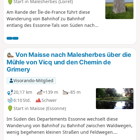
Start in Malesherbes (Loiret)
Am Rande der Île-de-France führt diese
Wanderung von Bahnhof zu Bahnhof
entlang des Essonne-Tals von Süden nach
Norden. Sie verläuft über Waldwege, wenig
begehene kleine Straßen und Feldwege. Auf
dieser Route können Sie ein interessantes
Kulturerbe entdecken: Mühlen, Kirchen und
Von Maisse nach Malesherbes über die
Schlösser sowie einen Menhir und einen
Mühle von Vicq und den Chemin de
Polierer, die von der langen
Grimery
Besiedlungsgeschichte dieser Orte zeugen.
Visorando-Mitglied
20,17 km
+139 m
-85 m
6:10 Std.
Schwer
Start in Maisse (Essonne)
Im Süden des Departements Essonne wechselt diese
Wanderung von Bahnhof zu Bahnhof zwischen Waldwegen,
wenig begehenen kleinen Straßen und Feldwegen.
Unterwegs gibt es schönes Kulturerbe zu entdecken: