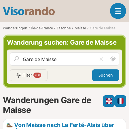
V
T
i
o
s
g
o
Wanderungen
Ile-de-France
Essonne
Maisse
Gare de Maisse
g
r
l
a
Wanderung suchen: Gare de Maisse
e
n
n
d
a
o
S
F
v
c
e
i
h
l
g
Filter
Suchen
NEU
a
d
a
u
l
t
m
e
i
i
e
Wanderungen Gare de
o
c
r
n
h
e
Maisse
u
n
m
Von Maisse nach La Ferté-Alais über