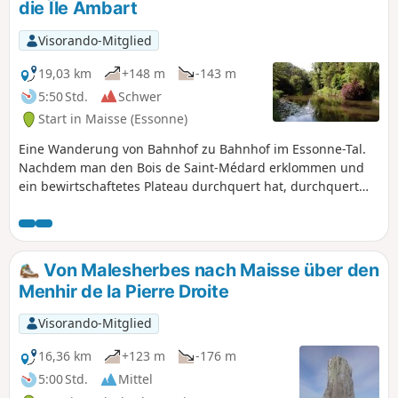
die Île Ambart
Visorando-Mitglied
19,03 km
+148 m
-143 m
5:50 Std.
Schwer
Start in Maisse (Essonne)
Eine Wanderung von Bahnhof zu Bahnhof im Essonne-Tal.
Nachdem man den Bois de Saint-Médard erklommen und
ein bewirtschaftetes Plateau durchquert hat, durchquert
man die charmanten Weiler von Courdimanche. Man
wandert mehrmals am Fluss entlang, überquert eine kleine
Insel, und das Marais de Jarcy könnte für Naturliebhaber
interessant sein. Außerdem gibt es mehrere Kirchen und
Von Malesherbes nach Maisse über den
einige Waschhäuser zu sehen.
Menhir de la Pierre Droite
Visorando-Mitglied
16,36 km
+123 m
-176 m
5:00 Std.
Mittel