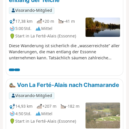
entlang der Teiche
Visorando-Mitglied
17,38 km
+20 m
-41 m
5:00 Std.
Mittel
Start in La Ferté-Alais (Essonne)
Diese Wanderung ist sicherlich die „wasserreichste” aller
Wanderungen, die man entlang der Essonne
unternehmen kann. Tatsächlich säumen zahlreiche
Teiche die Route: Teiche zum Angeln oder für andere
Freizeitaktivitäten; Teiche und Sümpfe, die ein
Naturschutzgebiet bilden, eine Quelle der Artenvielfalt
und ein Ort zur Beobachtung der Tierwelt sind.
Von La Ferté-Alais nach Chamarande
Visorando-Mitglied
14,93 km
+207 m
-182 m
4:50 Std.
Mittel
Start in La Ferté-Alais (Essonne)