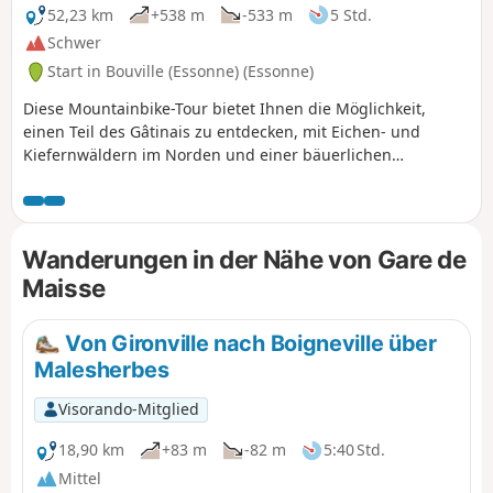
52,23 km
+538 m
-533 m
5 Std.
Schwer
Start in Bouville (Essonne) (Essonne)
Diese Mountainbike-Tour bietet Ihnen die Möglichkeit,
einen Teil des Gâtinais zu entdecken, mit Eichen- und
Kiefernwäldern im Norden und einer bäuerlichen
Hochebene im Stil der Beauce im Süden. Sie durchqueren
mehrere typische Dörfer der Region und fahren entlang
des Essonne-Tals, das zwar unauffällig ist, aber dessen
Hänge Ihre Waden kitzeln werden.
Wanderungen in der Nähe von Gare de
Maisse
Von Gironville nach Boigneville über
Malesherbes
Visorando-Mitglied
18,90 km
+83 m
-82 m
5:40 Std.
Mittel