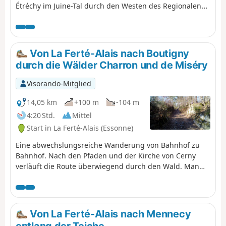
Étréchy im Juine-Tal durch den Westen des Regionalen
Naturparks Gâtinais Français verbindet. Sie besteht aus
der Fortsetzung der Durchquerung der Essonne
zwischen Agrarlandschaften, kleinen Waldgebieten und
imposanteren Tälern. Eine relativ kurze Etappe ohne
Von La Ferté-Alais nach Boutigny
große Schwierigkeiten, bevor die beiden folgenden
durch die Wälder Charron und de Miséry
etwas länger werden.
Visorando-Mitglied
14,05 km
+100 m
-104 m
4:20 Std.
Mittel
Start in La Ferté-Alais (Essonne)
Eine abwechslungsreiche Wanderung von Bahnhof zu
Bahnhof. Nach den Pfaden und der Kirche von Cerny
verläuft die Route überwiegend durch den Wald. Man
schlängelt sich durch den Bois Charron und steigt auf
die mit Felsblöcken übersäte Anhöhe „Butte de la Roche
Cornue“ hinauf. Nach der angenehmen Durchquerung
des Bois de Miséry gelangt man zurück ins Essonne-Tal
Von La Ferté-Alais nach Mennecy
mit seinen Dörfern.