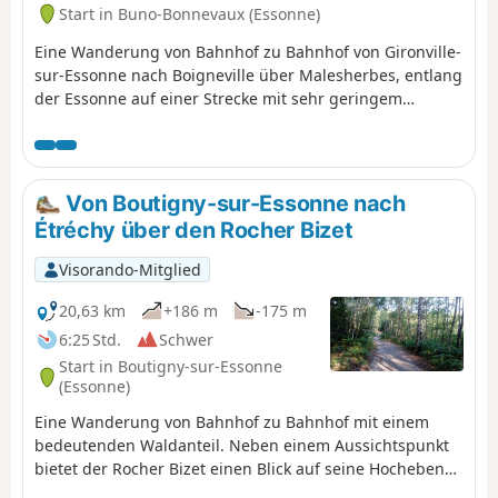
Start in Buno-Bonnevaux (Essonne)
Eine Wanderung von Bahnhof zu Bahnhof von Gironville-
sur-Essonne nach Boigneville über Malesherbes, entlang
der Essonne auf einer Strecke mit sehr geringem
Höhenunterschied. Malesherbes liegt an der Grenze
zum Departement Seine-et-Marne und wird von der
Essonne durchflossen. Auf dem Programm stehen:
Schloss, Waschhaus, Fluss, Gassen, Teiche und Mühlen,
Von Boutigny-sur-Essonne nach
vorbei an den hübschen Dörfern Buno-Bonnevaux und
Étréchy über den Rocher Bizet
Rouville, entlang des GR®1.
Visorando-Mitglied
20,63 km
+186 m
-175 m
6:25 Std.
Schwer
Start in Boutigny-sur-Essonne
(Essonne)
Eine Wanderung von Bahnhof zu Bahnhof mit einem
bedeutenden Waldanteil. Neben einem Aussichtspunkt
bietet der Rocher Bizet einen Blick auf seine Hochebenen
mit Heidekraut, Teichen und Felsvorsprüngen.