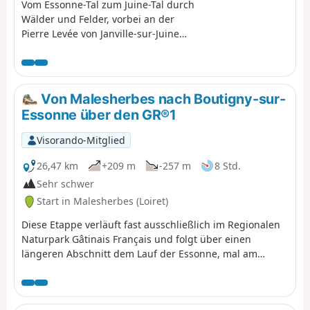
Vom Essonne-Tal zum Juine-Tal durch
Wälder und Felder, vorbei an der
Pierre Levée von Janville-sur-Juine
und dem Aussichtspunkt von
Chamarande. Eine Route, die fast
ausschließlich über Wege führt und
wunderschöne Ausblicke auf den
Von Malesherbes nach Boutigny-sur-
Regionalen Naturpark Gâtinais
Essonne über den GR®1
Français bietet.
Visorando-Mitglied
26,47 km
+209 m
-257 m
8 Std.
Sehr schwer
Start in Malesherbes (Loiret)
Diese Etappe verläuft fast ausschließlich im Regionalen
Naturpark Gâtinais Français und folgt über einen
längeren Abschnitt dem Lauf der Essonne, mal am
rechten, mal am linken Ufer. Der einzige Abschnitt auf
Feldern befindet sich beim Verlassen von Buno-
Bonnevaux. Der gesamte Rest verläuft durch Unterholz,