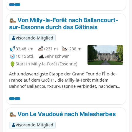
Von Milly-la-Forêt nach Ballancourt-
sur-Essonne durch das Gâtinais
Visorando-Mitglied
33,48 km
+231 m
-238 m
10:15 Std.
Sehr schwer
Start in Milly-la-Forêt (Essonne)
Achtundzwanzigste Etappe der Grand Tour de l'Île-de-
France auf dem GR®11, die Milly-la-Forêt mit dem
Bahnhof Ballancourt-sur-Essonne verbindet, nachdem
sie das französische Gâtinais durchquert hat. Sie ist als
Fortsetzung dervorherigen Etappe von Fontainebleau
aus konzipiert, nach einer Übernachtung vor Ort.Diese
Etappe beginnt im Tal der École mit seinem reichen
Von Le Vaudoué nach Malesherbes
Kulturerbe: Milly-la-Forêt, Moigny-sur-École, Courances
und sein Schloss sowie Dannemois, das Claude François
Visorando-Mitglied
so am Herzen lag. Sie führt weiter durch die Felder des