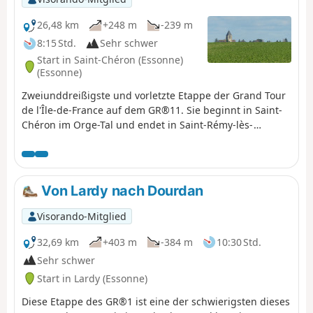
26,48 km
+248 m
-239 m
8:15 Std.
Sehr schwer
Start in Saint-Chéron (Essonne)
(Essonne)
Zweiunddreißigste und vorletzte Etappe der Grand Tour
de l'Île-de-France auf dem GR®11. Sie beginnt in Saint-
Chéron im Orge-Tal und endet in Saint-Rémy-lès-
Chevreuse im Yvette-Tal, womit die Durchquerung des
Departements Essonne über seine wichtigsten Täler
abgeschlossen ist. Nach einem westlich ausgerichteten
Start verläuft die Route in nördlicher Richtung durch die
Von Lardy nach Dourdan
Hurepoix-Hochebenen.
Visorando-Mitglied
32,69 km
+403 m
-384 m
10:30 Std.
Sehr schwer
Start in Lardy (Essonne)
Diese Etappe des GR®1 ist eine der schwierigsten dieses