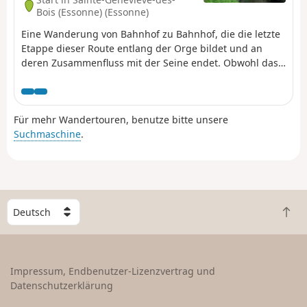
Bois (Essonne) (Essonne)
Eine Wanderung von Bahnhof zu Bahnhof, die die letzte
Etappe dieser Route entlang der Orge bildet und an
deren Zusammenfluss mit der Seine endet. Obwohl das
Gebiet stark urbanisiert ist, bietet der entlang des
Flusses angelegte Spazierweg, auf dem wir mit dem
Fluss „Bockspringen” spielen, oft eine idyllische Strecke.
Für mehr Wandertouren, benutze bitte unsere
Suchmaschine
.
W
Z
ä
u
h
r
l
ü
e
Impressum, Endbenutzer-Lizenzvertrag und
c
e
Datenschutzerklärung
k
i
n
n