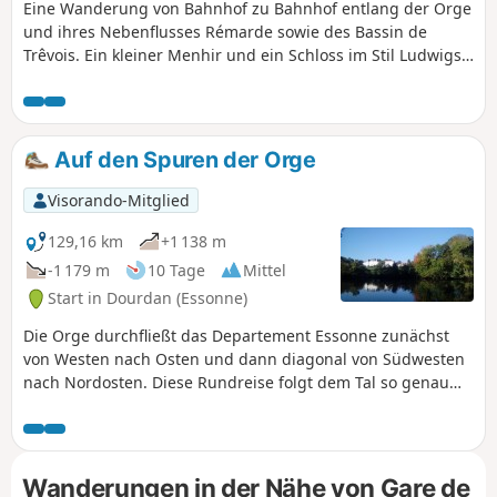
Pfade. Dann folgt der schöne Wald von
Eine Wanderung von Bahnhof zu Bahnhof entlang der Orge
Bruyères-le-Châtel (wenn auch mit
und ihres Nebenflusses Rémarde sowie des Bassin de
langen geraden Abschnitten aufgrund
Trêvois. Ein kleiner Menhir und ein Schloss im Stil Ludwigs
von Zäunen, die weite Bereiche
XIII. verleihen der Wanderung einen schönen historischen
privatisieren).
Touch.
Auf den Spuren der Orge
Visorando-Mitglied
129,16 km
+1 138 m
-1 179 m
10 Tage
Mittel
Start in Dourdan (Essonne)
Die Orge durchfließt das Departement Essonne zunächst
von Westen nach Osten und dann diagonal von Südwesten
nach Nordosten. Diese Rundreise folgt dem Tal so genau
wie möglich, soweit es mit dem Zug erreichbar ist. Die
Route wechselt zwischen Wegen entlang des Flusses,
insbesondere einer Promenade im unteren Teil, Passagen
durch Unterholz, der Durchquerung von Wohngebieten
Wanderungen in der Nähe von Gare de