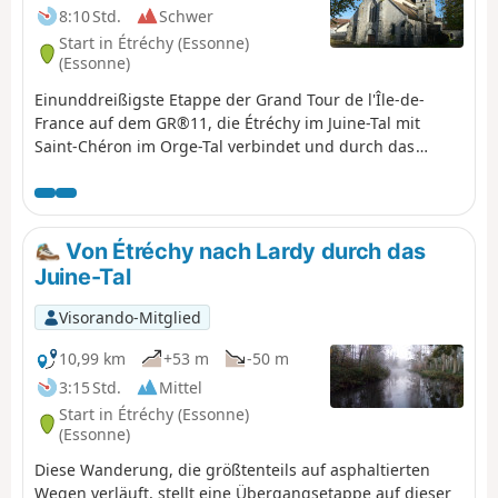
8:10 Std.
Schwer
Start in Étréchy (Essonne)
(Essonne)
Einunddreißigste Etappe der Grand Tour de l'Île-de-
France auf dem GR®11, die Étréchy im Juine-Tal mit
Saint-Chéron im Orge-Tal verbindet und durch das
Renarde-Tal führt. Sie führt durch das Hurepoix und an
der Grenze zur Beauce in ihrem südlichen Teil durch
abwechslungsreiche Landschaften zwischen
Hochebenen und Tälern, Feldern und Wäldern. Sie
Von Étréchy nach Lardy durch das
zeichnet sich durch zahlreiche Aufstiege und Abstiege
Juine-Tal
zwischen Hochebenen und Tälern aus.
Visorando-Mitglied
10,99 km
+53 m
-50 m
3:15 Std.
Mittel
Start in Étréchy (Essonne)
(Essonne)
Diese Wanderung, die größtenteils auf asphaltierten
Wegen verläuft, stellt eine Übergangsetappe auf dieser