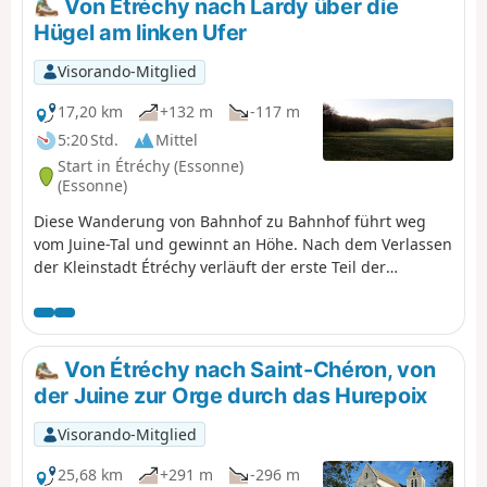
Von Étréchy nach Lardy über die
wunderschönen Abschluss.
Hügel am linken Ufer
Visorando-Mitglied
17,20 km
+132 m
-117 m
5:20 Std.
Mittel
Start in Étréchy (Essonne)
(Essonne)
Diese Wanderung von Bahnhof zu Bahnhof führt weg
vom Juine-Tal und gewinnt an Höhe. Nach dem Verlassen
der Kleinstadt Étréchy verläuft der erste Teil der
Wanderung hauptsächlich zwischen Feldern. Ab dem
Dorf Mauchamps ist die Strecke abwechslungsreicher
und führt teilweise durch den Wald. In Étréchy,
Mauchamps und Torfou gibt es mehrere schöne Kirchen
Von Étréchy nach Saint-Chéron, von
zu sehen, ganz zu schweigen von der herrlichen Kirche
der Juine zur Orge durch das Hurepoix
Saint-Sulpice-de-Favières, zu der ein Abstecher
angeboten wird.
Visorando-Mitglied
25,68 km
+291 m
-296 m