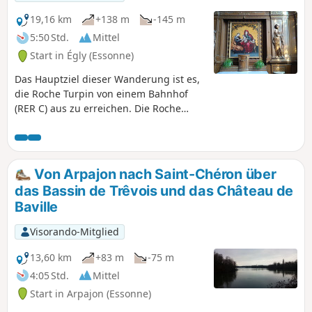
19,16 km
+138 m
-145 m
5:50 Std.
Mittel
Start in Égly (Essonne)
Das Hauptziel dieser Wanderung ist es,
die Roche Turpin von einem Bahnhof
(RER C) aus zu erreichen. Die Roche
Turpin ist ein wunderschönes
Naturgebiet, bestehend aus einem
Sandsteinplateau und seinen Hängen,
die von einem sehr schönen Wald
Von Arpajon nach Saint-Chéron über
bedeckt sind, der überwiegend aus
das Bassin de Trêvois und das Château de
Eichen (mit prächtigen Exemplaren),
Baville
Kastanien und Waldkiefern besteht.Zu
Beginn genießt man den angelegten
Visorando-Mitglied
Weg rund um das Bassin de Trévoix
(Retenue de l'Orge). Anschließend
13,60 km
+83 m
-75 m
durchquert man auf angenehme Weise
4:05 Std.
Mittel
den Ort Bruyères-le-Châtel dank eines
Start in Arpajon (Essonne)
dichten Netzes gut erhaltener kleiner