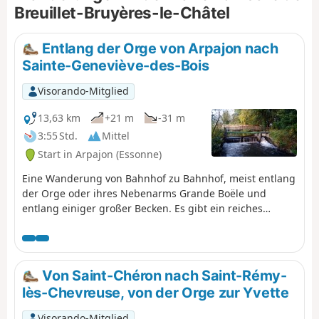
und städtischen Strecken.
Breuillet-Bruyères-le-Châtel
Entlang der Orge von Arpajon nach
Sainte-Geneviève-des-Bois
Visorando-Mitglied
13,63 km
+21 m
-31 m
3:55 Std.
Mittel
Start in Arpajon (Essonne)
Eine Wanderung von Bahnhof zu Bahnhof, meist entlang
der Orge oder ihres Nebenarms Grande Boële und
entlang einiger großer Becken. Es gibt ein reiches
Kulturerbe zu entdecken, in Arpajon zu Beginn der
Wanderung und als Höhepunkt in der Basilika von
Longpont.
Von Saint-Chéron nach Saint-Rémy-
lès-Chevreuse, von der Orge zur Yvette
Visorando-Mitglied