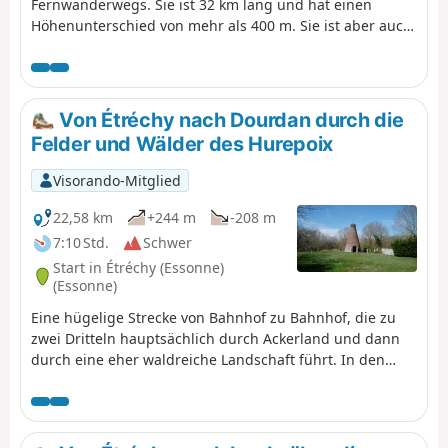
Fernwanderwegs. Sie ist 32 km lang und hat einen
Höhenunterschied von mehr als 400 m. Sie ist aber auch
eine der schönsten. Diese Wanderung beginnt in Lardy
und führt an wunderschönen Sehenswürdigkeiten
vorbei, wie der Kirche Saint-Sulpice, der Kirche Saint-
Yon, der Kirche von Sermaise sowie dem Schloss von
Von Étréchy nach Dourdan durch die
Dourdan. In dieser Stadt gibt es noch weitere
Felder und Wälder des Hurepoix
Sehenswürdigkeiten zu besichtigen. Der größte Teil der
Strecke verläuft durch die Landschaft, mit mehreren
Visorando-Mitglied
Aufstiegen und Abstiegen in den Tälern. Die Strecke
führt durch zahlreiche mehr oder weniger große Dörfer.
22,58 km
+244 m
-208 m
7:10 Std.
Schwer
Start in Étréchy (Essonne)
(Essonne)
Eine hügelige Strecke von Bahnhof zu Bahnhof, die zu
zwei Dritteln hauptsächlich durch Ackerland und dann
durch eine eher waldreiche Landschaft führt. In den
durchquerten Dörfern gibt es schöne Kirchen und ein
reiches ländliches Kulturerbe zu entdecken. In Dourdan
bilden der Spaziergang entlang der Orge, die Kirche aus
dem 12. bis 13. Jahrhundert und die Burg einen