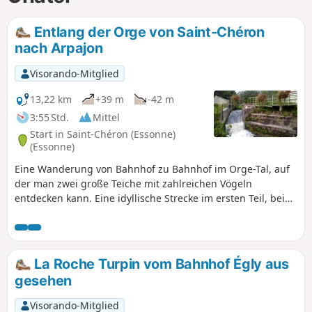
Entlang der Orge von Saint-Chéron
nach Arpajon
Visorando-Mitglied
13,22 km
+39 m
-42 m
3:55 Std.
Mittel
Start in Saint-Chéron (Essonne)
(Essonne)
Eine Wanderung von Bahnhof zu Bahnhof im Orge-Tal, auf
der man zwei große Teiche mit zahlreichen Vögeln
entdecken kann. Eine idyllische Strecke im ersten Teil, bei
der der Anteil an städtischen Abschnitten anschließend
zunimmt. Kulturerbe entlang der Strecke: eine gut
restaurierte alte Mühle, einige Kirchen, ein kleiner Menhir,
ein Waschhaus...
La Roche Turpin vom Bahnhof Égly aus
gesehen
Visorando-Mitglied