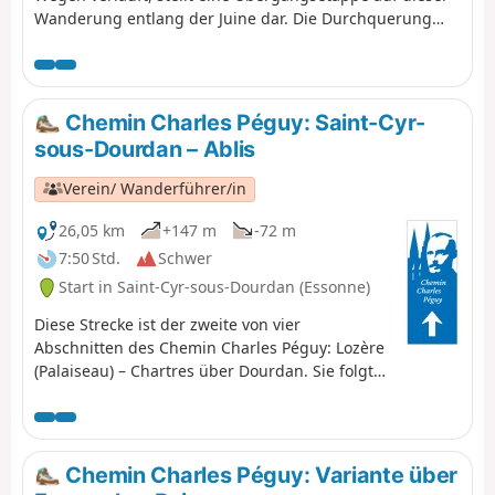
Wanderung entlang der Juine dar. Die Durchquerung
einiger hübscher Dörfer, zwei alte Mühlen, eine schöne
Kirche und eine geologische Sehenswürdigkeit
bereichern diese Route.
Chemin Charles Péguy: Saint-Cyr-
sous-Dourdan – Ablis
Verein/ Wanderführer/in
26,05 km
+147 m
-72 m
7:50 Std.
Schwer
Start in Saint-Cyr-sous-Dourdan (Essonne)
Diese Strecke ist der zweite von vier
Abschnitten des Chemin Charles Péguy: Lozère
(Palaiseau) – Chartres über Dourdan. Sie folgt
den Spuren des Dichters Charles Péguy, der
seine beiden Pilgerreisen (1912 und 1913 in
vier Tagen hin und zurück) in einem
berühmten Gedicht besang. Es ist die
Chemin Charles Péguy: Variante über
Übergangsphase: von den Tälern und Hügeln