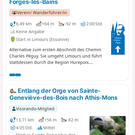
Forges-les-Bains
des Hurepoix zum Plateau der Beauce.
Verein/ Wanderführer/in
6,49 km
+64 m
-92 m
2:00 Std.
Keine Angabe
Start in Limours (Essonne)
Alternative zum ersten Abschnitt des Chemin
Charles Péguy. Sie umgeht Limours und führt
stattdessen durch die Region Hurepoix.
Entdecken Sie das wunderschöne Dorf Forges-
les-Bains und eine landschaftlich reizvolle
Strecke.
Entlang der Orge von Sainte-
Geneviève-des-Bois nach Athis-Mons
Visorando-Mitglied
13,71 km
+56 m
-82 m
4:05 Std.
Mittel
Start in Sainte-Geneviève-des-