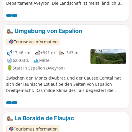
Departement Aveyron. Die Landschaft ist meist ländlich und
naturbelassen und führt teilweise durch Wälder und Haine.
Die Route ist zudem von mehreren sehenswerten
historischen Stätten gesäumt, wie dem Dorf Estaing mit
seiner Brücke und seinem hochgelegenen Schloss, bevor
Umgebung von Espalion
sie das Plateau von Golinhac erreicht, das Landschaften des
Mittelgebirges bietet.
Tourismusinformation
17,46 km
+341 m
-343 m
6:00 Std.
Mittel
Start in Espalion (Aveyron)
Zwischen den Monts d'Aubrac und der Causse Comtal hat
sich der launische Lot auf beiden Seiten von Espalion
breitgemacht. Das milde Klima des Tals begeistert die
Besucher.
La Boralde de Flaujac
Tourismusinformation