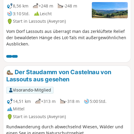
8,56 km
+248 m
-248 m
3:10 Std.
Leicht
Start in Lassouts (Aveyron)
Vom Dorf Lassouts aus überragt man das zerklüftete Relief
der bewaldeten Hänge des Lot-Tals mit außergewöhnlichen
Ausblicken.
Der Staudamm von Castelnau von
Lassouts aus gesehen
Visorando-Mitglied
14,51 km
+313 m
-318 m
5:00 Std.
Mittel
Start in Lassouts (Aveyron)
Rundwanderung durch abwechselnd Wiesen, Wälder und
einen See in einem Naturschutzgebiet.