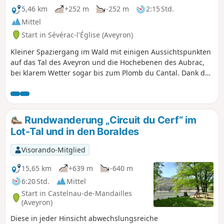
5,46 km
+252 m
-252 m
2:15 Std.
Mittel
Start in Sévérac-l'Église (Aveyron)
Kleiner Spaziergang im Wald mit einigen Aussichtspunkten
auf das Tal des Aveyron und die Hochebenen des Aubrac,
bei klarem Wetter sogar bis zum Plomb du Cantal. Dank der
gelben Markierungen der Spazier- und Wanderwege
können Sie dieser Route leicht folgen.
Rundwanderung „Circuit du Cerf“ im
Lot-Tal und in den Boraldes
Visorando-Mitglied
15,65 km
+639 m
-640 m
6:20 Std.
Mittel
Start in Castelnau-de-Mandailles
(Aveyron)
Diese in jeder Hinsicht abwechslungsreiche