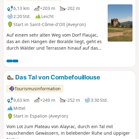
6,13 km
+203 m
-202 m
2:20 Std.
Leicht
Start in Saint-Côme-d'Olt (Aveyron)
Auf einem sehr alten Weg vom Dorf Flaujac,
das an den Hängen der Boralde liegt, geht es
durch Wälder und Terrassen hinauf auf das
Plateau.
Das Tal von Combefouillouse
Tourismusinformation
9,63 km
+249 m
-252 m
3:30 Std.
Mittel
Start in Espalion (Aveyron)
Vom Lot zum Plateau von Alayrac, durch ein Tal mit
rauschenden Gewässern, in belebender Ruhe und üppiger