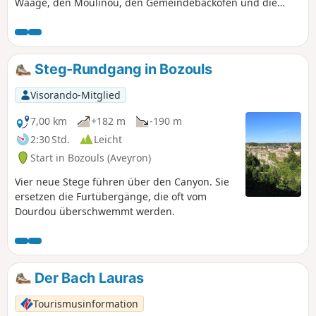
Waage, den Moulinou, den Gemeindebackofen und die
wunderschöne Kirche. Folgen Sie den asphaltierten Straßen
und Wegen und bewundern Sie das Kulturerbe, die
Aussicht auf das Dorf und die umliegende Natur.
Steg-Rundgang in Bozouls
Visorando-Mitglied
7,00 km
+182 m
-190 m
2:30 Std.
Leicht
Start in Bozouls (Aveyron)
Vier neue Stege führen über den Canyon. Sie
ersetzen die Furtübergänge, die oft vom
Dourdou überschwemmt werden.
Der Bach Lauras
Tourismusinformation