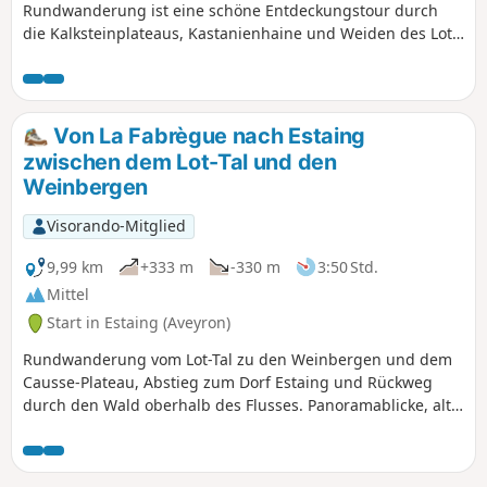
Rundwanderung ist eine schöne Entdeckungstour durch
die Kalksteinplateaus, Kastanienhaine und Weiden des Lot-
Tals. Sie bietet Aussichtspunkte und führt durch
bemerkenswerte Dörfer und Weiler.
Von La Fabrègue nach Estaing
zwischen dem Lot-Tal und den
Weinbergen
Visorando-Mitglied
9,99 km
+333 m
-330 m
3:50 Std.
Mittel
Start in Estaing (Aveyron)
Rundwanderung vom Lot-Tal zu den Weinbergen und dem
Causse-Plateau, Abstieg zum Dorf Estaing und Rückweg
durch den Wald oberhalb des Flusses. Panoramablicke, alte
Häuser und ein historisches Herrenhaus, abgelegene
Weiler und Bauernhöfe, die romanische Kirche von Vinnac,
Panoramablick auf das Olt-Tal, Devèzes, Weinberge und alte