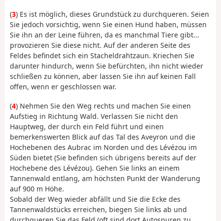
(
3
) Es ist möglich, dieses Grundstück zu durchqueren. Seien
Sie jedoch vorsichtig, wenn Sie einen Hund haben, müssen
Sie ihn an der Leine führen, da es manchmal Tiere gibt...
provozieren Sie diese nicht. Auf der anderen Seite des
Feldes befindet sich ein Stacheldrahtzaun. Kriechen Sie
darunter hindurch, wenn Sie befürchten, ihn nicht wieder
schließen zu können, aber lassen Sie ihn auf keinen Fall
offen, wenn er geschlossen war.
(
4
) Nehmen Sie den Weg rechts und machen Sie einen
Aufstieg in Richtung Wald. Verlassen Sie nicht den
Hauptweg, der durch ein Feld führt und einen
bemerkenswerten Blick auf das Tal des Aveyron und die
Hochebenen des Aubrac im Norden und des Lévézou im
Süden bietet (Sie befinden sich übrigens bereits auf der
Hochebene des Lévézou). Gehen Sie links an einem
Tannenwald entlang, am höchsten Punkt der Wanderung
auf 900 m Höhe.
Sobald der Weg wieder abfällt und Sie die Ecke des
Tannenwaldstücks erreichen, biegen Sie links ab und
durchqueren Sie das Feld (oft sind dort Autospuren zu