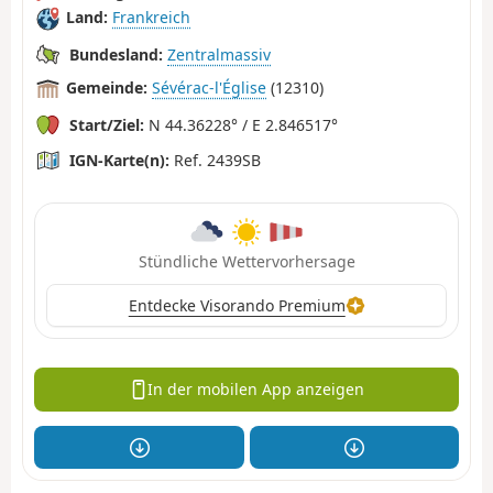
Land:
Frankreich
Bundesland:
Zentralmassiv
Gemeinde:
Sévérac-l'Église
(12310)
Start/Ziel:
N 44.36228° / E 2.846517°
IGN-Karte(n):
Ref. 2439SB
Stündliche Wettervorhersage
Entdecke Visorando Premium
In der mobilen App anzeigen