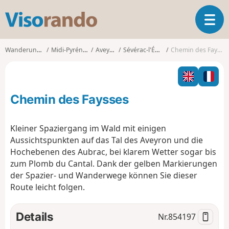
V
T
i
o
s
g
o
Wanderungen
Midi-Pyrénées
Aveyron
Sévérac-l'Église
Chemin des Faysses
g
r
l
a
e
n
n
d
Chemin des Faysses
a
o
v
i
Kleiner Spaziergang im Wald mit einigen
g
Aussichtspunkten auf das Tal des Aveyron und die
a
Hochebenen des Aubrac, bei klarem Wetter sogar bis
t
zum Plomb du Cantal. Dank der gelben Markierungen
i
o
der Spazier- und Wanderwege können Sie dieser
n
Route leicht folgen.
Details
Nr.
854197