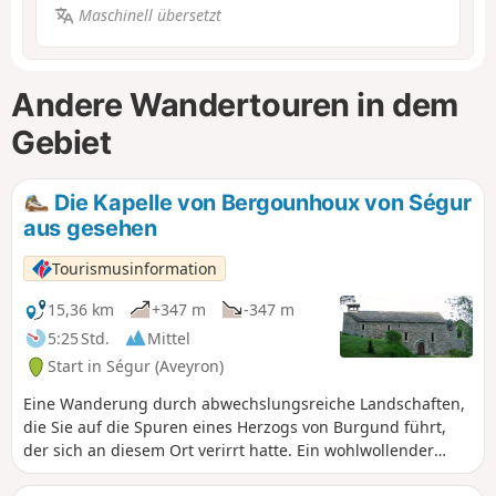
Maschinell übersetzt
Andere Wandertouren in dem
Gebiet
Die Kapelle von Bergounhoux von Ségur
aus gesehen
Tourismusinformation
15,36 km
+347 m
-347 m
5:25 Std.
Mittel
Start in Ségur (Aveyron)
Eine Wanderung durch abwechslungsreiche Landschaften,
die Sie auf die Spuren eines Herzogs von Burgund führt,
der sich an diesem Ort verirrt hatte. Ein wohlwollender
Pilger brachte ihn wieder auf den richtigen Weg nach