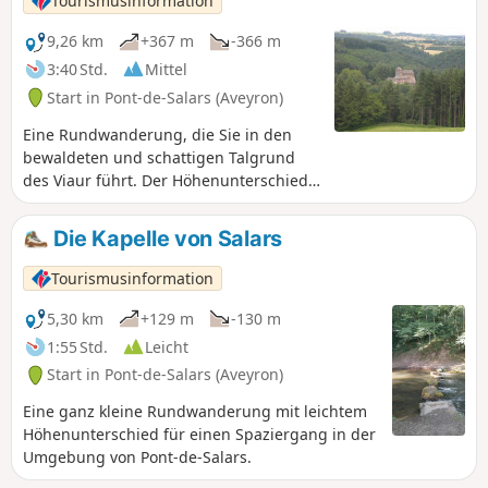
Tourismusinformation
9,26 km
+367 m
-366 m
3:40 Std.
Mittel
Start in Pont-de-Salars (Aveyron)
Eine Rundwanderung, die Sie in den
bewaldeten und schattigen Talgrund
des Viaur führt. Der Höhenunterschied
ist recht groß, aber die
Sehenswürdigkeiten entlang des Weges
Die Kapelle von Salars
sind die kleine Anstrengung wert!
Tourismusinformation
5,30 km
+129 m
-130 m
1:55 Std.
Leicht
Start in Pont-de-Salars (Aveyron)
Eine ganz kleine Rundwanderung mit leichtem
Höhenunterschied für einen Spaziergang in der
Umgebung von Pont-de-Salars.