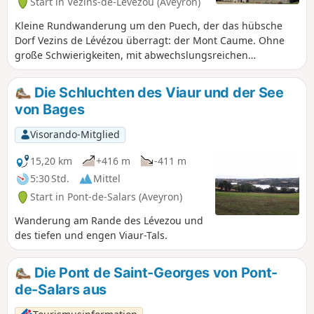
Start in Vézins-de-Lévézou (Aveyron)
Kleine Rundwanderung um den Puech, der das hübsche
Dorf Vezins de Lévézou überragt: der Mont Caume. Ohne
große Schwierigkeiten, mit abwechslungsreichen
Landschaften.
Die Schluchten des Viaur und der See
von Bages
Visorando-Mitglied
15,20 km
+416 m
-411 m
5:30 Std.
Mittel
Start in Pont-de-Salars (Aveyron)
Wanderung am Rande des Lévezou und
des tiefen und engen Viaur-Tals.
Die Pont de Saint-Georges von Pont-
de-Salars aus