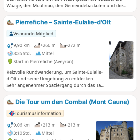
Waage, den Moulinou, den Gemeindebackofen und die
wunderschöne Kirche. Folgen Sie den asphaltierten Straßen
und Wegen und bewundern Sie das Kulturerbe, die
Pierrefiche – Sainte-Eulalie-d'Olt
Aussicht auf das Dorf und die umliegende Natur.
Visorando-Mitglied
9,90 km
+266 m
-272 m
3:35 Std.
Mittel
Start in Pierrefiche (Aveyron)
Reizvolle Rundwanderung, um Sainte-Eulalie-
d'Olt und seine Umgebung zu entdecken.
Sehr angenehmer Spaziergang durch das Tal,
Rundwanderung mit Besuch von Sainte-
Eulalie auf halber Strecke.
Die Tour um den Combal (Mont Caune)
Tourismusinformation
9,06 km
+213 m
-213 m
3:10 Std.
Mittel