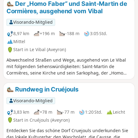
Compostela. Da der Herzog ohne weitere Zwischenfälle
Der „Homo Faber“ und Saint-Martin de
ankam, ließ er diese Kapelle zu Ehren der Jungfrau Maria
Cormières, ausgehend vom Vibal
errichten, die er hier einige Wochen zuvor angefleht hatte.
Visorando-Mitglied
8,97 km
+196 m
-188 m
3:05 Std.
Mittel
Start in Le Vibal (Aveyron)
Abwechselnd Straßen und Wege, ausgehend von Le Vibal
mit folgenden Sehenswürdigkeiten: Saint-Martin de
Cormières, seine Kirche und sein Sarkophag, der „Homo
Faber“ und der Christus von Claude Villefranque.
Möglichkeit, das Kreativhaus von Claude Villefranque in Le
Rundweg in Cruéjouls
Vibal zu besichtigen.
Visorando-Mitglied
3,83 km
+78 m
-77 m
1:20 Std.
Leicht
Start in Cruéjouls (Aveyron)
Entdecken Sie das schöne Dorf Cruejouls underkunden Sie
das lokale Kulturerbe: den Waschplatz, die Causse, die