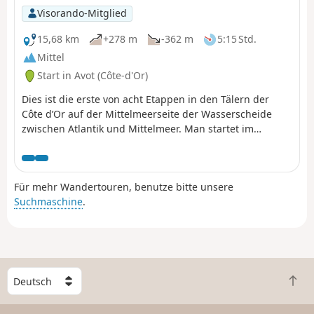
nach Selongey zurückzukehren.
Visorando-Mitglied
15,68 km
+278 m
-362 m
5:15 Std.
Mittel
Start in Avot (Côte-d'Or)
Dies ist die erste von acht Etappen in den Tälern der
Côte d’Or auf der Mittelmeerseite der Wasserscheide
zwischen Atlantik und Mittelmeer. Man startet im
Einzugsgebiet des Nationalparks Forêts und durchquert
anschließend die Staatswälder des Mont de l'Échelle und
der Bonière. Man gelangt dann auf einen auskragenden
Für mehr Wandertouren, benutze bitte unsere
Weg oberhalb des Ignon-Tals. Das Kulturerbe besteht
Suchmaschine
.
aus Waschhäusern, Hanfgerbstellen, Brunnen und
einem zu einer Schutzhütte umgebauten
Gemeinschaftsbackofen.
W
Z
ä
u
h