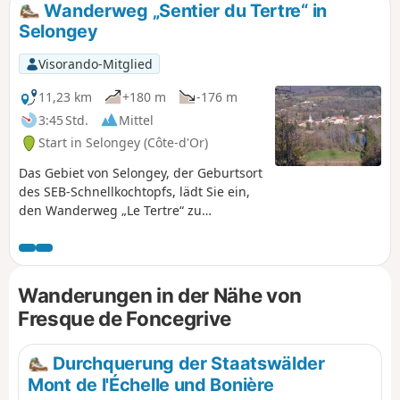
Wanderweg „Sentier du Tertre“ in
Selongey
Visorando-Mitglied
11,23 km
+180 m
-176 m
3:45 Std.
Mittel
Start in Selongey (Côte-d'Or)
Das Gebiet von Selongey, der Geburtsort
des SEB-Schnellkochtopfs, lädt Sie ein,
den Wanderweg „Le Tertre“ zu
erkunden. Sein Name leitet sich von
dem Wald ab, den Sie während dieser
Wanderung durchqueren werden und
dessen höchster Punkt bei 415 m liegt.
Wanderungen in der Nähe von
Sie kommen an der Marienstatue vorbei,
Fresque de Foncegrive
entlang des Windparks Tille et Venelle,
bevor Sie hinunter ins Dorf gehen. Sie
setzen die Wanderung auf der Rue du
Durchquerung der Staatswälder
Mont fort und kommen an der Kirche
Mont de l'Échelle und Bonière
Saint-Rémy de Foncegrive vorbei, um