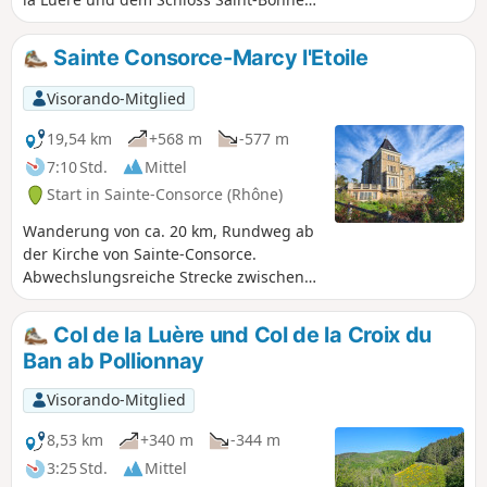
le Froid. Ein großer Teil dieser Route
verläuft durch den Wald.
Sainte Consorce-Marcy l'Etoile
Visorando-Mitglied
19,54 km
+568 m
-577 m
7:10 Std.
Mittel
Start in Sainte-Consorce (Rhône)
Wanderung von ca. 20 km, Rundweg ab
der Kirche von Sainte-Consorce.
Abwechslungsreiche Strecke zwischen
Wäldern, Wiesen und vorstädtischer
Umgebung.
Col de la Luère und Col de la Croix du
Ban ab Pollionnay
Visorando-Mitglied
8,53 km
+340 m
-344 m
3:25 Std.
Mittel