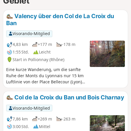
Gebiet
Valency über den Col de La Croix du
Ban
Visorando-Mitglied
4,83 km
+177 m
-178 m
1:55 Std.
Leicht
Start in Pollionnay (Rhône)
Eine kurze Wanderung, um die sanfte
Ruhe der Monts du Lyonnais nur 15 km
Luftlinie von der Place Bellecour (Lyon)
entfernt zu genießen. Diese Route liegt
auch ganz in der Nähe der
Col de la Croix du Ban und Bois Charnay
Nachbargemeinden Tassin, Craponne,
Saint-Genis-les-Ollières und
Visorando-Mitglied
Charbonnières-les-Bains. Entdecken Sie
die Ruhe des Waldes mit seinen
7,86 km
+269 m
-263 m
bemerkenswerten Bäumen, die Stille
3:00 Std.
Mittel
kleiner Bäche und atemberaubende