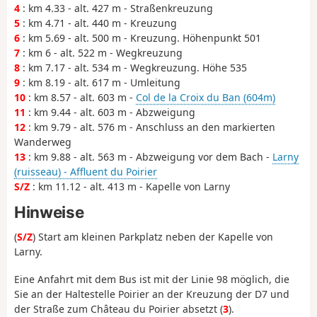
4
: km 4.33 - alt. 427 m - Straßenkreuzung
5
: km 4.71 - alt. 440 m - Kreuzung
6
: km 5.69 - alt. 500 m - Kreuzung. Höhenpunkt 501
7
: km 6 - alt. 522 m - Wegkreuzung
8
: km 7.17 - alt. 534 m - Wegkreuzung. Höhe 535
9
: km 8.19 - alt. 617 m - Umleitung
10
: km 8.57 - alt. 603 m -
Col de la Croix du Ban (604m)
11
: km 9.44 - alt. 603 m - Abzweigung
12
: km 9.79 - alt. 576 m - Anschluss an den markierten
Wanderweg
13
: km 9.88 - alt. 563 m - Abzweigung vor dem Bach -
Larny
(ruisseau) - Affluent du Poirier
S/Z
: km 11.12 - alt. 413 m - Kapelle von Larny
Hinweise
(
S/Z
) Start am kleinen Parkplatz neben der Kapelle von
Larny.
Eine Anfahrt mit dem Bus ist mit der Linie 98 möglich, die
Sie an der Haltestelle Poirier an der Kreuzung der D7 und
der Straße zum Château du Poirier absetzt (
3
).