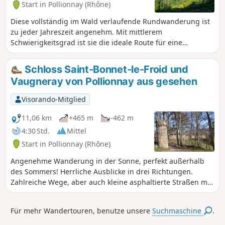
Start in Pollionnay (Rhône)
Diese vollständig im Wald verlaufende Rundwanderung ist
zu jeder Jahreszeit angenehm. Mit mittlerem
Schwierigkeitsgrad ist sie die ideale Route für eine
Halbtagswanderung. Ein Start vom Col de la Croix du Ban
ist möglich, die Anzahl der Parkplätze ist jedoch begrenzt.
Schloss Saint-Bonnet-le-Froid und
Vaugneray von Pollionnay aus gesehen
Visorando-Mitglied
11,06 km
+465 m
-462 m
4:30 Std.
Mittel
Start in Pollionnay (Rhône)
Angenehme Wanderung in der Sonne, perfekt außerhalb
des Sommers! Herrliche Ausblicke in drei Richtungen.
Zahlreiche Wege, aber auch kleine asphaltierte Straßen mit
sehr wenig Verkehr. Eine schöne 3-stündige Tour in den
Monts du Lyonnais (geschätzte Dauer für regelmäßige
Für mehr Wandertouren, benutze unsere
Suchmaschine
.
Wanderer).