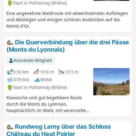
Start in Pollionnay (Rhône)
Ausblicke auf Lyon. Je nach Wetterlage
können Sie sogar die Alpen und den
Eine angenehme Waldroute mit abwechselnden Aufstiegen
Mont Blanc sehen.
und Abstiegen und einigen schönen Ausblicken auf die
Monts d'Or.
Die Querverbindung über die drei Pässe
(Monts du Lyonnais)
Visorando-Mitglied
9,50 km
+318 m
-313 m
3:35 Std.
Mittel
Start in Pollionnay (Rhône)
Klassische und gut begehbare Route
durch die Monts du Lyonnais,
hauptsächlich im Wald, mit vereinzelten
Aussichtspunkten auf den Großraum
Lyon und die Alpen bei gutem Wetter.
Rundweg Larny über das Schloss
Außerdem Ausblicke auf die Monts du
Château du Haut Poirier
Lyonnais und das Saône-Tal.Die Route