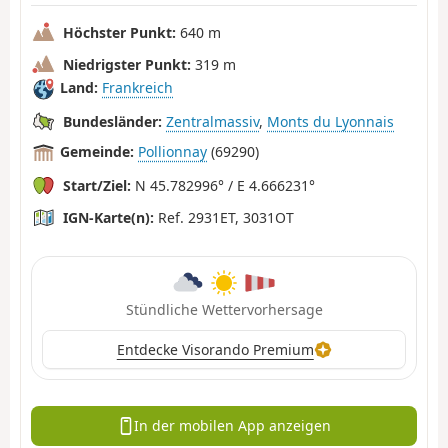
Höchster Punkt:
640 m
Niedrigster Punkt:
319 m
Land:
Frankreich
Bundesländer:
Zentralmassiv
,
Monts du Lyonnais
Gemeinde:
Pollionnay
(69290)
Start/Ziel:
N 45.782996° / E 4.666231°
IGN-Karte(n):
Ref. 2931ET, 3031OT
Stündliche Wettervorhersage
Entdecke Visorando Premium
In der mobilen App anzeigen