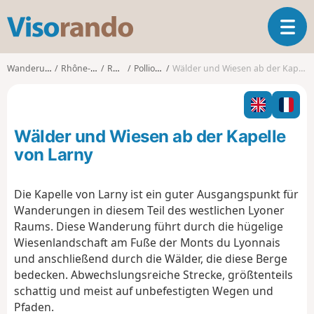
V
T
i
o
s
g
o
Wanderungen
Rhône-Alpes
Rhône
Pollionnay
Wälder und Wiesen ab der Kapelle von Larny
g
r
l
a
e
n
n
d
Wälder und Wiesen ab der Kapelle
a
o
v
von Larny
i
g
Die Kapelle von Larny ist ein guter Ausgangspunkt für
a
Wanderungen in diesem Teil des westlichen Lyoner
t
i
Raums. Diese Wanderung führt durch die hügelige
o
Wiesenlandschaft am Fuße der Monts du Lyonnais
n
und anschließend durch die Wälder, die diese Berge
bedecken. Abwechslungsreiche Strecke, größtenteils
schattig und meist auf unbefestigten Wegen und
Pfaden.