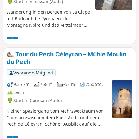
Start in Vinassan (Aude)
Wanderung in den Bergen von La Clape
mit Blick auf die Pyrenäen, die
Montagne Noire und das Mittelmeer.
Entdecken Sie die Mühle „Rossignol“ in
Armissan, genießen Sie anschließend
die Aussicht vom Orientierungstafel in
Vinassan und besichtigen Sie
Tour du Pech Céleyran – Mühle Moulin
schließlich den Taubenschlag der
du Pech
Kapelle der Domaine de Marmorières.
⚠️ 25.06.2026: Die Wanderroute wurde
Visorando-Mitglied
geändert und verkürzt, um ein
Privatgrundstück zu umgehen.
9,35 km
+58 m
-58 m
2:50 Std.
Leicht
Start in Coursan (Aude)
Kleiner Spaziergang vom Mehrzweckraum von
Coursan zwischen dem Fluss Aude und dem
Pech de Céleyran. Schöner Ausblick auf die
Ebene, die Montagne Noire und die Pyrenäen
vom höchsten Punkt aus. Vorbeikommen an der