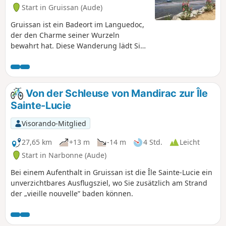
Start in Gruissan (Aude)
Gruissan ist ein Badeort im Languedoc,
der den Charme seiner Wurzeln
bewahrt hat. Diese Wanderung lädt Sie
ein, den Étang de Gruissan bei einem
Spaziergang entlang des Wassers zu
erkunden, wo Sie das Ökosystem der
Feuchtgebiete entdecken können. Ein
Von der Schleuse von Mandirac zur Île
Ausflug in die Ausläufer des Massif de
Sainte-Lucie
la Clape rund um das Anwesen
Domaine de la Capoulade bietet Ihnen
Visorando-Mitglied
bezaubernde Ausblicke. Schlendern Sie
zum Abschluss durch das alte Gruissan
27,65 km
+13 m
-14 m
4 Std.
Leicht
und besuchen Sie den Tour
Start in Narbonne (Aude)
Barberousse, um einen schönen Tag
Bei einem Aufenthalt in Gruissan ist die Île Sainte-Lucie ein
ausklingen zu lassen.
unverzichtbares Ausflugsziel, wo Sie zusätzlich am Strand
der „vieille nouvelle” baden können.