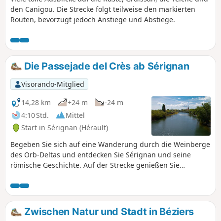
den Canigou. Die Strecke folgt teilweise den markierten
Routen, bevorzugt jedoch Anstiege und Abstiege.
Die Passejade del Crès ab Sérignan
Visorando-Mitglied
14,28 km
+24 m
-24 m
4:10 Std.
Mittel
Start in Sérignan (Hérault)
Begeben Sie sich auf eine Wanderung durch die Weinberge
des Orb-Deltas und entdecken Sie Sérignan und seine
römische Geschichte. Auf der Strecke genießen Sie
Ausblicke auf die Weinberge und das Meer, aber auch auf
das außergewöhnliche Kulturerbe der Stadt mit ihrer
Stiftskirche, ihren Winzerhäusern und ihrem Museum für
zeitgenössische Kunst.
Zwischen Natur und Stadt in Béziers