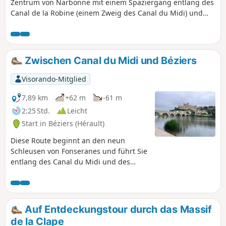
Zentrum von Narbonne mit einem Spaziergang entlang des
Canal de la Robine (einem Zweig des Canal du Midi) und
einem Bummel durch die Straßen, um die Wahrzeichen der
Stadt zu entdecken, wie den Palais de l'Archevêché, die
Kathedrale Saint-Juste et Saint-Pasteur, die Pont des
Marchands, das Maison des Trois Nourrices und nicht zu
Zwischen Canal du Midi und Béziers
vergessen die prächtigen Markthallen.
Visorando-Mitglied
7,89 km
+62 m
-61 m
2:25 Std.
Leicht
Start in Béziers (Hérault)
Diese Route beginnt an den neun
Schleusen von Fonseranes und führt Sie
entlang des Canal du Midi und des
Flusses Orb zu den Schätzen von
Béziers.
Auf Entdeckungstour durch das Massif
de la Clape