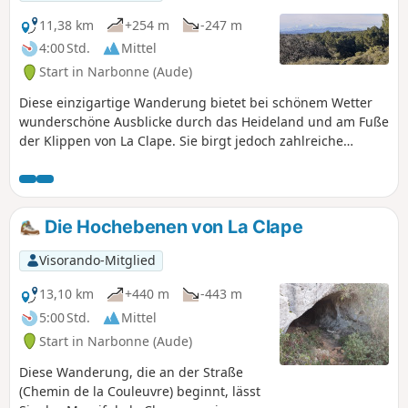
Canigou und das Albères-Massiv lässt
die Nähe zum Küstenort schnell
11,38 km
+254 m
-247 m
vergessen.
4:00 Std.
Mittel
Start in Narbonne (Aude)
Diese einzigartige Wanderung bietet bei schönem Wetter
wunderschöne Ausblicke durch das Heideland und am Fuße
der Klippen von La Clape. Sie birgt jedoch zahlreiche
Schwierigkeiten: steinige Wege, steinige Pfade, die
manchmal dazu neigen, sich zu schließen, zwei Gräben, die
es zu überwinden gilt, eine Steinmauer, die an einer Stelle
erklommen und dann vorsichtig wieder hinabgestiegen
Die Hochebenen von La Clape
werden muss, bevor man am Ende der Strecke wieder auf
angenehmere Wege und Pfade gelangt. Schließlich handelt
Visorando-Mitglied
es sich um eine nicht markierte Route, für die die
Verwendung der Visorando-App oder eines GPS-Geräts
13,10 km
+440 m
-443 m
empfohlen wird.
5:00 Std.
Mittel
Start in Narbonne (Aude)
Diese Wanderung, die an der Straße
(Chemin de la Couleuvre) beginnt, lässt