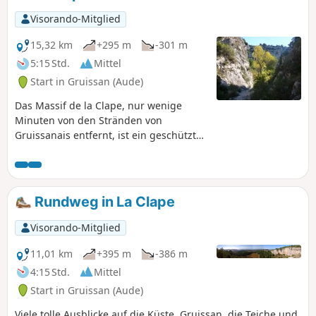
Visorando-Mitglied
15,32 km
+295 m
-301 m
5:15 Std.
Mittel
Start in Gruissan (Aude)
Das Massif de la Clape, nur wenige
Minuten von den Stränden von
Gruissanais entfernt, ist ein geschützter
und ruhiger Ort. Diese
Entdeckungsroute schlängelt sich durch
die Weinberge dieses berühmten
Terroirs zwischen wilden Kalksteinfelsen
Rundweg in La Clape
und engen Canyons hindurch, in denen
Kermeseichen und Aleppo-Kiefern die
Visorando-Mitglied
Landschaft teilen. Schließlich bieten La
Vigie und die Chapelle des Auzils den
11,01 km
+395 m
-386 m
Wanderern zwei außergewöhnliche
4:15 Std.
Mittel
Aussichtspunkte auf die Küste... und
Start in Gruissan (Aude)
weit darüber hinaus.
Viele tolle Ausblicke auf die Küste, Gruissan, die Teiche und