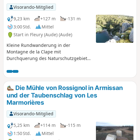
Visorando-Mitglied
9,23 km
+127 m
-131 m
3:00 Std.
Mittel
Start in Fleury (Aude) (Aude)
Kleine Rundwanderung in der
Montagne de la Clape mit
Durchquerung des Naturschutzgebiets
Œil Doux und der Domaine Municipal de
l'Oustalet. Hier befindet sich der
Reitstall der Stadt Fleury mit einem
Mini-Bauernhof und einem
Die Mühle von Rossignol in Armissan
Ökomuseum.
und der Taubenschlag von Les
Marmorières
Visorando-Mitglied
5,25 km
+114 m
-115 m
1:50 Std.
Mittel