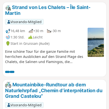
Strand von Les Chalets – Île Saint-
Martin
Visorando-Mitglied
16,48 km
+30 m
-30 m
1:30 Std.
Leicht
Start in Gruissan (Aude)
Eine schöne Tour für die ganze Familie mit
herrlichen Ausblicken auf den Strand Plage des
Chalets, die Salinen und Flamingos, die
Weinberge, den Étang de Gruissan, die Altstadt
und den Turm Tour de Barberousse. Ideal am
frühen Morgen, nachdem man den
Sonnenaufgang am Strand Plage des Chalets
Mountainbike-Rundtour ab dem
bewundert hat.
Naturlehrpfad „Chemin d’interprétation du
Grand Castelou“
Visorando-Mitglied