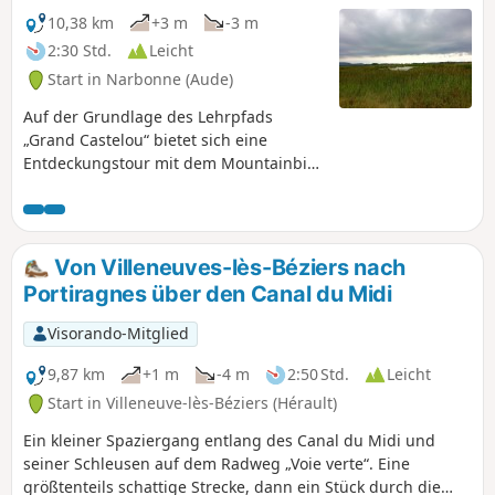
10,38 km
+3 m
-3 m
2:30 Std.
Leicht
Start in Narbonne (Aude)
Auf der Grundlage des Lehrpfads
„Grand Castelou“ bietet sich eine
Entdeckungstour mit dem Mountainbike
für die ganze Familie an.
Von Villeneuves-lès-Béziers nach
Portiragnes über den Canal du Midi
Visorando-Mitglied
9,87 km
+1 m
-4 m
2:50 Std.
Leicht
Start in Villeneuve-lès-Béziers (Hérault)
Ein kleiner Spaziergang entlang des Canal du Midi und
seiner Schleusen auf dem Radweg „Voie verte“. Eine
größtenteils schattige Strecke, dann ein Stück durch die