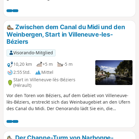
Weinberge, wobei man Portiragnes umgeht und den Ufern
der Grande Maïre folgt. Am Ende der Strecke führt der Weg
durch die Marais de Portiragnes und am Lac de la Grande
Maïre vorbei.
Zwischen dem Canal du Midi und den
Weinbergen, Start in Villeneuve-les-
Béziers
Visorando-Mitglied
10,20 km
+5 m
-5 m
2:55 Std.
Mittel
Start in Villeneuve-lès-Béziers
(Hérault)
Vor den Toren von Béziers, auf dem Gebiet von Villeneuve-
lès-Béziers, erstreckt sich das Weinbaugebiet an den Ufern
des Canal du Midi. Der Oenorando lädt Sie ein, die
Landschaften und die Vielfalt der Rebsorten der IGP Pays
d’Oc und IGP Coteaux de Béziers zu entdecken, die von den
maritimen Einflüssen auf den mit Kieselsteinen bedeckten
und vom lokalen Wind umwehten Terroirs profitieren.
Der Chappe-Turm von Narbonne-