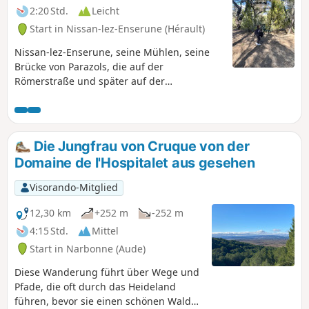
2:20 Std.
Leicht
Start in Nissan-lez-Enserune (Hérault)
Nissan-lez-Enserune, seine Mühlen, seine
Brücke von Parazols, die auf der
Römerstraße und später auf der
Königsstraße liegt. Spaziergang in einer
Gegend mit weitem Panorama, das von den
Bergen (Caroux, Montagne Noire) bis zum
Mittelmeer reicht.
Die Jungfrau von Cruque von der
Domaine de l'Hospitalet aus gesehen
Visorando-Mitglied
12,30 km
+252 m
-252 m
4:15 Std.
Mittel
Start in Narbonne (Aude)
Diese Wanderung führt über Wege und
Pfade, die oft durch das Heideland
führen, bevor sie einen schönen Wald