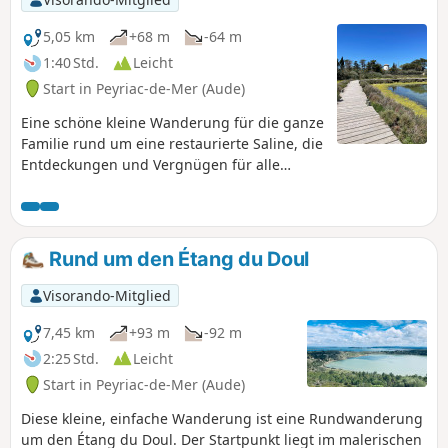
5,05 km
+68 m
-64 m
1:40 Std.
Leicht
Start in Peyriac-de-Mer (Aude)
Eine schöne kleine Wanderung für die ganze
Familie rund um eine restaurierte Saline, die
Entdeckungen und Vergnügen für alle
bietet.
Rund um den Étang du Doul
Visorando-Mitglied
7,45 km
+93 m
-92 m
2:25 Std.
Leicht
Start in Peyriac-de-Mer (Aude)
Diese kleine, einfache Wanderung ist eine Rundwanderung
um den Étang du Doul. Der Startpunkt liegt im malerischen