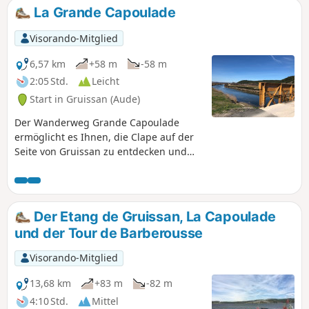
La Grande Capoulade
Visorando-Mitglied
6,57 km
+58 m
-58 m
2:05 Std.
Leicht
Start in Gruissan (Aude)
Der Wanderweg Grande Capoulade
ermöglicht es Ihnen, die Clape auf der
Seite von Gruissan zu entdecken und
bietet einen doppelten Ausblick: auf
den Étang de Bages und den Étang de
Gruissan. Diese Wanderung folgt der
vor Ort markierten Route, die sich von
Der Etang de Gruissan, La Capoulade
der auf der IGN-Karte angegebenen
und der Tour de Barberousse
Route unterscheidet.
Visorando-Mitglied
13,68 km
+83 m
-82 m
4:10 Std.
Mittel