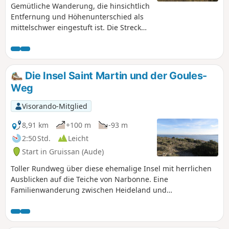
Gemütliche Wanderung, die hinsichtlich
Entfernung und Höhenunterschied als
mittelschwer eingestuft ist. Die Strecke
verläuft größtenteils auf asphaltierten
Straßen. Schöne Ausblicke entlang der
gesamten Strecke, insbesondere am
Wasserturm, von wo aus man
Die Insel Saint Martin und der Goules-
Capestang, den See, in der Ferne
Weg
Narbonne und die Pyrenäen sehen
kann. Aber auch Béziers, Puisserguier
Visorando-Mitglied
und im Hintergrund das Haut-
Languedoc.
8,91 km
+100 m
-93 m
2:50 Std.
Leicht
Start in Gruissan (Aude)
Toller Rundweg über diese ehemalige Insel mit herrlichen
Ausblicken auf die Teiche von Narbonne. Eine
Familienwanderung zwischen Heideland und
Pinienwäldern.