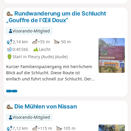
Mühle von Pech.
Rundwanderung um die Schlucht
„Gouffre de l’Œil Doux“
Visorando-Mitglied
2,14 km
+55 m
-50 m
0:45 Std.
Leicht
Start in Fleury (Aude) (Aude)
Kurzer Familienspaziergang mit herrlichem
Blick auf die Schlucht. Diese Route ist
einfach und führt schnell zur Schlucht. Der
Weg führt um die Schlucht herum, und über
einen weiteren Weg (mit Stufen) kann man
sogar hinabsteigen.
Die Mühlen von Nissan
Visorando-Mitglied
7,12 km
+115 m
-105 m