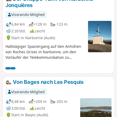
Jonquières
Visorando-Mitglied
6,84 km
+128 m
-123 m
2:20 Std.
Leicht
Start in Narbonne (Aude)
Halbtägiger Spaziergang auf den Anhöhen
von Roches Grises in Narbonne, um den
Vorläufer der Telekommunikation zu
entdecken, mit einem herrlichen Blick auf
den Étang de Bages-Sigean.
Von Bages nach Les Pesquis
Visorando-Mitglied
8,48 km
+209 m
-203 m
3:00 Std.
Leicht
Start in Bages (Aude)