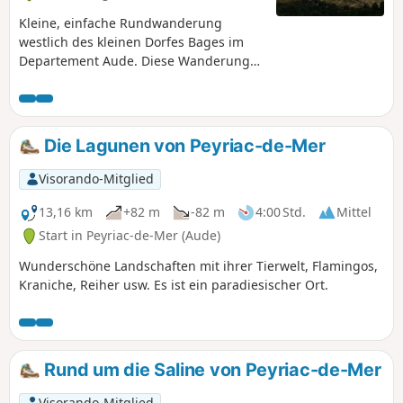
Kleine, einfache Rundwanderung
westlich des kleinen Dorfes Bages im
Departement Aude. Diese Wanderung
durch wilde Olivenhaine, Seekiefern
und Heideland bietet Ihnen herrliche
Ausblicke auf den See und die
umliegenden Dörfer. Sie entdecken
Die Lagunen von Peyriac-de-Mer
abwechslungsreiche Landschaften mit
schattigen Abschnitten, breiten Wegen
Visorando-Mitglied
und sehr schmalen Pfaden.
13,16 km
+82 m
-82 m
4:00 Std.
Mittel
Start in Peyriac-de-Mer (Aude)
Wunderschöne Landschaften mit ihrer Tierwelt, Flamingos,
Kraniche, Reiher usw. Es ist ein paradiesischer Ort.
Rund um die Saline von Peyriac-de-Mer
Visorando-Mitglied