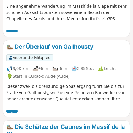
Eine angenehme Wanderung im Massif de la Clape mit sehr
schönen Aussichtspunkten sowie einem Besuch der
Chapelle des Auzils und ihres Meeresfriedhofs. ⚠️ GPS-
Ortung für diese Wanderung unerlässlich! Siehe
Bewertungen.
Der Überlauf von Gailhousty
Visorando-Mitglied
9,08 km
+6 m
-6 m
2:35 Std.
Leicht
Start in Cuxac-d'Aude (Aude)
Dieser zwei- bis dreistündige Spaziergang führt Sie bis zur
Stätte von Gailhousty, wo Sie eine Reihe von Bauwerken von
hoher architektonischer Qualität entdecken können. Ihre
Funktion steht im Zusammenhang mit der Gefahr von
Hochwasser des Flusses Aude, der seit jeher eine
Bedrohung darstellt. Dieser Teil des Verbindungskanals
wurde nämlich im Hochwasserausbreitungsgebiet des
Die Schätze der Caunes im Massif de la
Flusses angelegt. Die Überschwemmungen von 1999