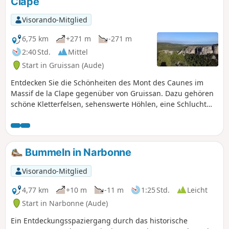
Clape
veranlassten die Entscheidungsträger, Deiche zu errichten,
die Teil der Kulisse dieser Route sind.
Visorando-Mitglied
6,75 km
+271 m
-271 m
2:40 Std.
Mittel
Start in Gruissan (Aude)
Entdecken Sie die Schönheiten des Mont des Caunes im
Massif de la Clape gegenüber von Gruissan. Dazu gehören
schöne Kletterfelsen, sehenswerte Höhlen, eine Schlucht
und die kleine Schlucht des Rec, die allein schon aus
geologischer Sicht einen Besuch wert ist. Herrliche
Aussichtspunkte, sehenswerte Überreste... Die Route ist vor
Ort nur sehr wenig ausgeschildert. Toller Orientierungs-,
Bummeln in Narbonne
Entdeckungs- und Abenteuerparcours für Jugendliche, die
die Sicherheitshinweise beachten.
Visorando-Mitglied
4,77 km
+10 m
-11 m
1:25 Std.
Leicht
Start in Narbonne (Aude)
Ein Entdeckungsspaziergang durch das historische