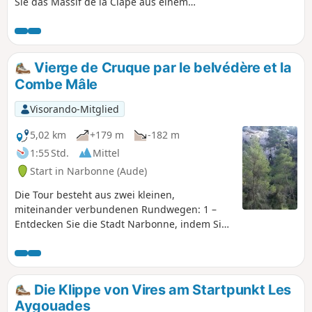
Sie das Massif de la Clape aus einem
anderen Blickwinkel entdecken, vorbei
an Quellen, Karsthöhlen und Höhlen.
Vierge de Cruque par le belvédère et la
Combe Mâle
Visorando-Mitglied
5,02 km
+179 m
-182 m
1:55 Std.
Mittel
Start in Narbonne (Aude)
Die Tour besteht aus zwei kleinen,
miteinander verbundenen Rundwegen: 1 –
Entdecken Sie die Stadt Narbonne, indem Sie
über einen schönen Weg zur
Orientierungstafel hinaufsteigen. Der Abstieg
erfolgt über die spektakuläre kleine Straße
„Chemin de la Couleuvre”. 2 – Am Anfang der
Die Klippe von Vires am Startpunkt Les
Combe Mâle, am Fuße der wilden
Aygouades
Kletterfelsen (50 Routen laut FFME). Nach