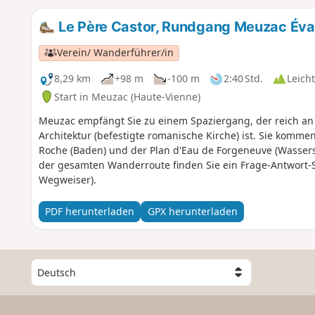
Le Père Castor, Rundgang Meuzac Éva
Verein/ Wanderführer/in
8,29 km
+98 m
-100 m
2:40 Std.
Leicht
Start in Meuzac (Haute-Vienne)
Meuzac empfängt Sie zu einem Spaziergang, der reich an
Architektur (befestigte romanische Kirche) ist. Sie kommen
Roche (Baden) und der Plan d'Eau de Forgeneuve (Wassersk
der gesamten Wanderroute finden Sie ein Frage-Antwort-
Wegweiser).
PDF herunterladen
GPX herunterladen
W
ä
h
l