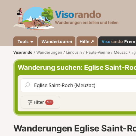
V
i
s
o
r
a
Tools
Wandertouren
Hilfe ↗
Viso
rando
Prem
n
Visorando
Wanderungen
Limousin
Haute-Vienne
Meuzac
Eg
d
o
Wanderung suchen: Eglise Saint-Ro
Filter
NEU
Wanderungen Eglise Saint-R