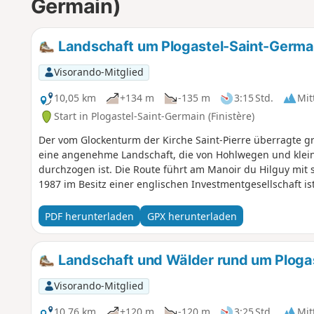
Germain)
Landschaft um Plogastel-Saint-Germa
Visorando-Mitglied
10,05 km
+134 m
-135 m
3:15 Std.
Mit
Start in Plogastel-Saint-Germain (Finistère)
Der vom Glockenturm der Kirche Saint-Pierre überragte gr
eine angenehme Landschaft, die von Hohlwegen und kle
durchzogen ist. Die Route führt am Manoir du Hilguy mit
1987 im Besitz einer englischen Investmentgesellschaft ist
PDF herunterladen
GPX herunterladen
Landschaft und Wälder rund um Ploga
Visorando-Mitglied
10,76 km
+120 m
-120 m
3:25 Std.
Mit