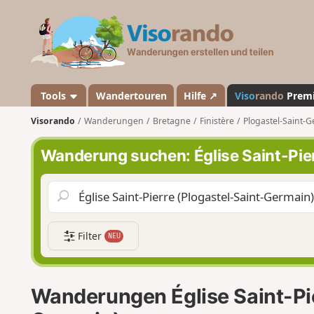
V
i
s
o
r
a
Tools
Wandertouren
Hilfe ↗
Viso
rando
Prem
n
Visorando
Wanderungen
Bretagne
Finistère
Plogastel-Saint-
d
o
Wanderung suchen: Église Saint-Pie
Filter
NEU
Wanderungen Église Saint-Pie