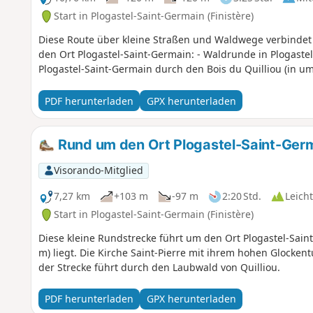
Start in Plogastel-Saint-Germain (Finistère)
Diese Route über kleine Straßen und Waldwege verbindet
den Ort Plogastel-Saint-Germain: - Waldrunde in Plogaste
Plogastel-Saint-Germain durch den Bois du Quilliou (in u
PDF herunterladen
GPX herunterladen
Rund um den Ort Plogastel-Saint-Germa
Visorando-Mitglied
7,27 km
+103 m
-97 m
2:20 Std.
Leicht
Start in Plogastel-Saint-Germain (Finistère)
Diese kleine Rundstrecke führt um den Ort Plogastel-Sai
m) liegt. Die Kirche Saint-Pierre mit ihrem hohen Glockent
der Strecke führt durch den Laubwald von Quilliou.
PDF herunterladen
GPX herunterladen