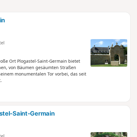
u
n
m
in
tel
oße Ort Plogastel-Saint-Germain bietet
inen, von Bäumen gesäumten Straßen
 seinem monumentalen Tor vorbei, das seit
.
stel-Saint-Germain
tel