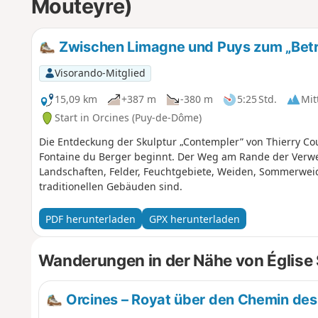
Mouteyre)
Zwischen Limagne und Puys zum „Bet
Visorando-Mitglied
15,09 km
+387 m
-380 m
5:25 Std.
Mit
Start in Orcines (Puy-de-Dôme)
Die Entdeckung der Skulptur „Contempler” von Thierry Co
Fontaine du Berger beginnt. Der Weg am Rande der Verw
Landschaften, Felder, Feuchtgebiete, Weiden, Sommerweide
traditionellen Gebäuden sind.
PDF herunterladen
GPX herunterladen
Wanderungen in der Nähe von Église
Orcines – Royat über den Chemin des