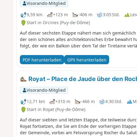
Visorando-Mitglied
9,59 km
+123 m
-406 m
3:05 Std.
Lei
Start in Orcines (Puy-de-Dôme)
Auf dieser sechsten Etappe nähert man sich gemächlich 
der sein schönes altes architektonisches Erbe bewahrt
folgt, der wie ein Balkon über dem Tal der Tiretaine verlä
PDF herunterladen
GPX herunterladen
Royat – Place de Jaude über den Roc
Visorando-Mitglied
12,71 km
+310 m
-466 m
4:30 Std.
Mi
Start in Royat (Puy-de-Dôme)
Auf dieser siebten und letzten Etappe, die teilweise dur
Royat fortsetzen, die Sie am Ende der vorherigen Etap
der Gemeinde, vorbei am Felsvorsprung Rocher du Salut