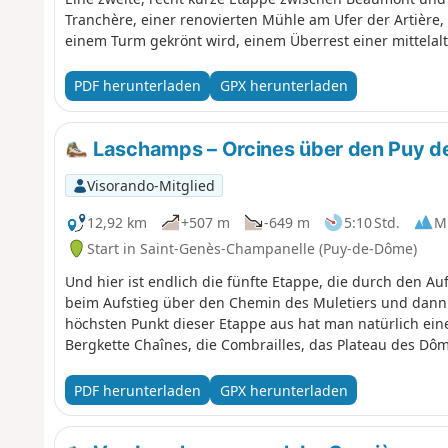
Tranchère, einer renovierten Mühle am Ufer der Artière
einem Turm gekrönt wird, einem Überrest einer mittelalt
PDF herunterladen
GPX herunterladen
Laschamps – Orcines über den Puy 
Visorando-Mitglied
12,92 km
+507 m
-649 m
5:10 Std.
Mi
Start in Saint-Genès-Champanelle (Puy-de-Dôme)
Und hier ist endlich die fünfte Etappe, die durch den A
beim Aufstieg über den Chemin des Muletiers und dann 
höchsten Punkt dieser Etappe aus hat man natürlich ein
Bergkette Chaînes, die Combrailles, das Plateau des Dô
PDF herunterladen
GPX herunterladen