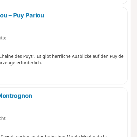
ou – Puy Pariou
ttel
aîne des Puys“. Es gibt herrliche Ausblicke auf den Puy de
zeuge erforderlich.
Montrognon
cht
 Ceyrat, vorbei an der hübschen Mühle Moulin de la