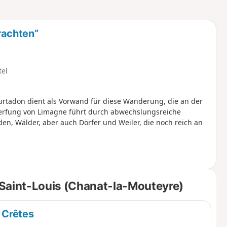
u
n
m
rachten”
tel
urtadon dient als Vorwand für diese Wanderung, die an der
erfung von Limagne führt durch abwechslungsreiche
n, Wälder, aber auch Dörfer und Weiler, die noch reich an
 Saint-Louis (Chanat-la-Mouteyre)
 Crêtes