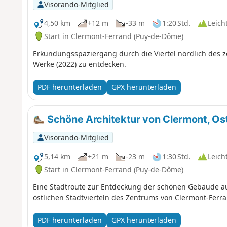
Visorando-Mitglied
4,50 km
+12 m
-33 m
1:20 Std.
Leich
Start in Clermont-Ferrand (Puy-de-Dôme)
Erkundungsspaziergang durch die Viertel nördlich des ze
Werke (2022) zu entdecken.
PDF herunterladen
GPX herunterladen
Schöne Architektur von Clermont, Os
Visorando-Mitglied
5,14 km
+21 m
-23 m
1:30 Std.
Leich
Start in Clermont-Ferrand (Puy-de-Dôme)
Eine Stadtroute zur Entdeckung der schönen Gebäude au
östlichen Stadtvierteln des Zentrums von Clermont-Ferra
PDF herunterladen
GPX herunterladen