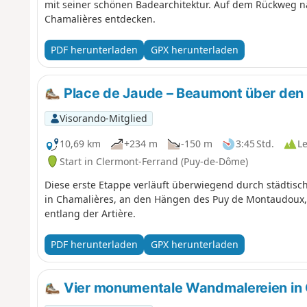
mit seiner schönen Badearchitektur. Auf dem Rückweg n
Chamalières entdecken.
PDF herunterladen
GPX herunterladen
Place de Jaude – Beaumont über den
Visorando-Mitglied
10,69 km
+234 m
-150 m
3:45 Std.
Le
Start in Clermont-Ferrand (Puy-de-Dôme)
Diese erste Etappe verläuft überwiegend durch städtisc
in Chamalières, an den Hängen des Puy de Montaudoux,
entlang der Artière.
PDF herunterladen
GPX herunterladen
Vier monumentale Wandmalereien in 