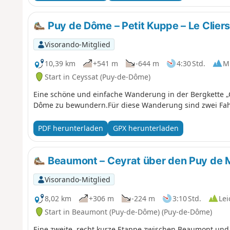
Puy de Dôme – Petit Kuppe – Le Cliers
Visorando-Mitglied
10,39 km
+541 m
-644 m
4:30 Std.
Mi
Start in Ceyssat (Puy-de-Dôme)
Eine schöne und einfache Wanderung in der Bergkette „Ch
Dôme zu bewundern.Für diese Wanderung sind zwei Fahr
PDF herunterladen
GPX herunterladen
Beaumont – Ceyrat über den Puy de 
Visorando-Mitglied
8,02 km
+306 m
-224 m
3:10 Std.
Lei
Start in Beaumont (Puy-de-Dôme) (Puy-de-Dôme)
Eine zweite, recht kurze Etappe zwischen Beaumont und