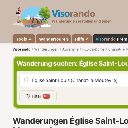
V
i
s
o
r
a
Tools
Wandertouren
Hilfe ↗
Viso
rando
Prem
n
Visorando
Wanderungen
Auvergne
Puy-de-Dôme
Chanat-la-
d
o
Wanderung suchen: Église Saint-Lou
Filter
NEU
Wanderungen Église Saint-Lo