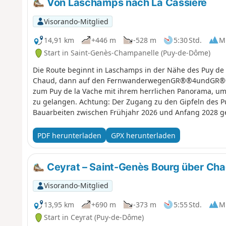
Von Laschamps nach La Cassière
Visorando-Mitglied
14,91 km
+446 m
-528 m
5:30 Std.
Mi
Start in Saint-Genès-Champanelle (Puy-de-Dôme)
Die Route beginnt in Laschamps in der Nähe des Puy de
Chaud, dann auf den FernwanderwegenGR®®4undGR®®3
zum Puy de la Vache mit ihrem herrlichen Panorama, um 
zu gelangen. Achtung: Der Zugang zu den Gipfeln des Pu
Bauarbeiten zwischen Frühjahr 2026 und Anfang 2028 ge
Montlosier ist zwischen August 2025 und 2027 wegen Ba
PDF herunterladen
GPX herunterladen
Ceyrat – Saint-Genès Bourg über Chaos
Visorando-Mitglied
13,95 km
+690 m
-373 m
5:55 Std.
Mi
Start in Ceyrat (Puy-de-Dôme)