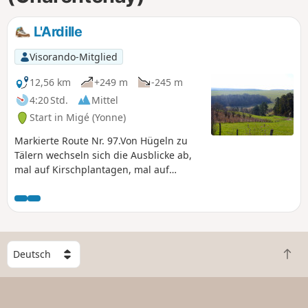
L'Ardille
Visorando-Mitglied
12,56 km
+249 m
-245 m
4:20 Std.
Mittel
Start in Migé (Yonne)
Markierte Route Nr. 97.Von Hügeln zu
Tälern wechseln sich die Ausblicke ab,
mal auf Kirschplantagen, mal auf
Weinberge und die Hochebenen der
Yonne. Im Frühling und Herbst bieten
sich wunderschöne Farbnuancen.
W
Z
ä
u
h
r
l
ü
e