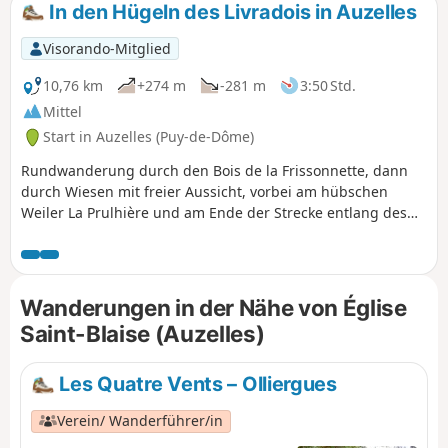
In den Hügeln des Livradois in Auzelles
Visorando-Mitglied
10,76 km
+274 m
-281 m
3:50 Std.
Mittel
Start in Auzelles (Puy-de-Dôme)
Rundwanderung durch den Bois de la Frissonnette, dann
durch Wiesen mit freier Aussicht, vorbei am hübschen
Weiler La Prulhière und am Ende der Strecke entlang des
Miodet.
Wanderungen in der Nähe von Église
Saint-Blaise (Auzelles)
Les Quatre Vents – Olliergues
Verein/ Wanderführer/in