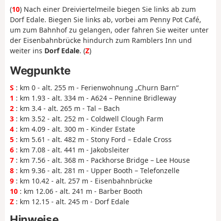
(
10
) Nach einer Dreiviertelmeile biegen Sie links ab zum
Dorf Edale. Biegen Sie links ab, vorbei am Penny Pot Café,
um zum Bahnhof zu gelangen, oder fahren Sie weiter unter
der Eisenbahnbrücke hindurch zum Ramblers Inn und
weiter ins
Dorf Edale
. (
Z
)
Wegpunkte
S
: km 0 - alt. 255 m - Ferienwohnung „Churn Barn“
1
: km 1.93 - alt. 334 m - A624 – Pennine Bridleway
2
: km 3.4 - alt. 265 m - Tal – Bach
3
: km 3.52 - alt. 252 m - Coldwell Clough Farm
4
: km 4.09 - alt. 300 m - Kinder Estate
5
: km 5.61 - alt. 482 m - Stony Ford – Edale Cross
6
: km 7.08 - alt. 441 m - Jakobsleiter
7
: km 7.56 - alt. 368 m - Packhorse Bridge – Lee House
8
: km 9.36 - alt. 281 m - Upper Booth – Telefonzelle
9
: km 10.42 - alt. 257 m - Eisenbahnbrücke
10
: km 12.06 - alt. 241 m - Barber Booth
Z
: km 12.15 - alt. 245 m - Dorf Edale
Hinweise