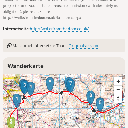
proprietor and would like to discuss a commission (with absolutely no
obligation), please click here :
http://walksfromthedoor.co.uk/landlords.aspx
Internetseite:
http://walksfromthedoor.co.uk/
Maschinell übersetzte Tour -
Originalversion
Wanderkarte
5
6
7
2
3
4
8
10
1
9