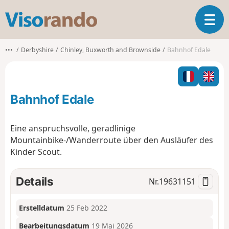
V
T
i
o
s
g
o
•••
Derbyshire
Chinley, Buxworth and Brownside
Bahnhof Edale
g
r
l
a
e
n
n
d
Bahnhof Edale
a
o
v
i
Eine anspruchsvolle, geradlinige
g
Mountainbike-/Wanderroute über den Ausläufer des
a
Kinder Scout.
t
i
o
Details
Nr.
19631151
n
Erstelldatum
25 Feb 2022
Bearbeitungsdatum
19 Mai 2026