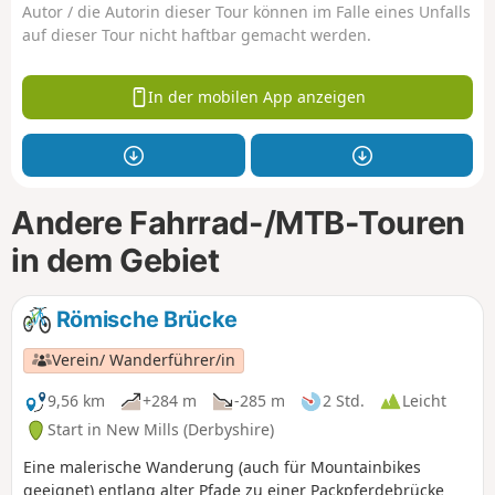
Autor / die Autorin dieser Tour können im Falle eines Unfalls
auf dieser Tour nicht haftbar gemacht werden.
In der mobilen App anzeigen
Andere Fahrrad-/MTB-Touren
in dem Gebiet
Römische Brücke
Verein/ Wanderführer/in
9,56 km
+284 m
-285 m
2 Std.
Leicht
Start in New Mills (Derbyshire)
Eine malerische Wanderung (auch für Mountainbikes
geeignet) entlang alter Pfade zu einer Packpferdebrücke