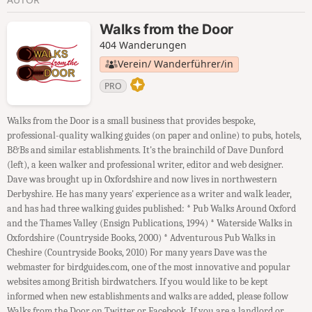
Walks from the Door
404 Wanderungen
Verein/ Wanderführer/in
PRO
Walks from the Door is a small business that provides bespoke,
professional-quality walking guides (on paper and online) to pubs, hotels,
B&Bs and similar establishments. It's the brainchild of Dave Dunford
(left), a keen walker and professional writer, editor and web designer.
Dave was brought up in Oxfordshire and now lives in northwestern
Derbyshire. He has many years' experience as a writer and walk leader,
and has had three walking guides published: * Pub Walks Around Oxford
and the Thames Valley (Ensign Publications, 1994) * Waterside Walks in
Oxfordshire (Countryside Books, 2000) * Adventurous Pub Walks in
Cheshire (Countryside Books, 2010) For many years Dave was the
webmaster for birdguides.com, one of the most innovative and popular
websites among British birdwatchers. If you would like to be kept
informed when new establishments and walks are added, please follow
Walks from the Door on Twitter or Facebook. If you are a landlord or