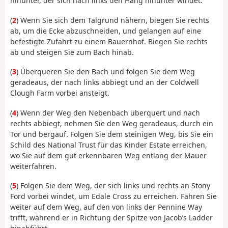
hinunter, der sich nach links den Hang hinunter windet.
(
2
) Wenn Sie sich dem Talgrund nähern, biegen Sie rechts
ab, um die Ecke abzuschneiden, und gelangen auf eine
befestigte Zufahrt zu einem Bauernhof. Biegen Sie rechts
ab und steigen Sie zum Bach hinab.
(
3
) Überqueren Sie den Bach und folgen Sie dem Weg
geradeaus, der nach links abbiegt und an der Coldwell
Clough Farm vorbei ansteigt.
(
4
) Wenn der Weg den Nebenbach überquert und nach
rechts abbiegt, nehmen Sie den Weg geradeaus, durch ein
Tor und bergauf. Folgen Sie dem steinigen Weg, bis Sie ein
Schild des National Trust für das Kinder Estate erreichen,
wo Sie auf dem gut erkennbaren Weg entlang der Mauer
weiterfahren.
(
5
) Folgen Sie dem Weg, der sich links und rechts an Stony
Ford vorbei windet, um Edale Cross zu erreichen. Fahren Sie
weiter auf dem Weg, auf den von links der Pennine Way
trifft, während er in Richtung der Spitze von Jacob’s Ladder