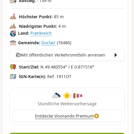
Abstieg:
- 139 m
Höchster Punkt:
85 m
Niedrigster Punkt:
4 m
Land:
Frankreich
Gemeinde:
Duclair
(76480)
Mit öffentlichen Verkehrsmitteln anreisen
Start/Ziel:
N 49.480554° / E 0.871516°
IGN-Karte(n):
Ref. 1911OT
Stündliche Wettervorhersage
Entdecke Visorando Premium