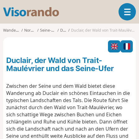
V
T
i
o
s
g
o
Wanderungen
Normandie
Seine-Maritime
Duclair
Duclair, der Wald von Trait-Maulévrier und das Seine-Ufer
g
r
l
a
e
n
n
d
Duclair, der Wald von Trait-
a
o
v
Maulévrier und das Seine-Ufer
i
g
Zwischen der Seine und dem Wald bietet diese
a
Wanderung ab Duclair ein schönes Eintauchen in die
t
i
typischen Landschaften des Tals. Die Route führt Sie
o
zunächst durch den Wald von Trait-Maulévrier, wo
n
sich schattige Wege zwischen Buchen und Eichen
schlängeln und Ruhe und Kühle bieten. Dann öffnet
sich die Landschaft nach und nach an den Ufern der
Seine und enthüllt weite Ausblicke auf den Fluss und