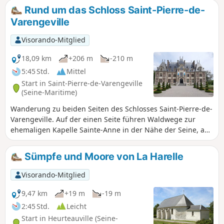
den Wald abzweigt, wo man auf eine
Rund um das Schloss Saint-Pierre-de-
winzige Kapelle inmitten der Bäume stößt.
Varengeville
Der Weg führt weiter durch die Landschaft,
vorbei an strohgedeckten Häusern und
Visorando-Mitglied
Steinhäusern aus lokalem Stein, vorbei an
der Abtei von Jumièges und einer
18,09 km
+206 m
-210 m
Zehntscheune. Die Seine kann man an
5:45 Std.
Mittel
beiden Ufern entdecken, aber auch bei der
Start in Saint-Pierre-de-Varengeville
Überquerung mit den Fähren.
(Seine-Maritime)
Wanderung zu beiden Seiten des Schlosses Saint-Pierre-de-
Varengeville. Auf der einen Seite führen Waldwege zur
ehemaligen Kapelle Sainte-Anne in der Nähe der Seine, auf
der anderen Seite gelangt man über die Ebenen zum Tal
der Austreberthe. Unterwegs bietet das Tal am Ausgang
Sümpfe und Moore von La Harelle
des Weilers Candos sehr schöne Ausblicke.
Visorando-Mitglied
9,47 km
+19 m
-19 m
2:45 Std.
Leicht
Start in Heurteauville (Seine-