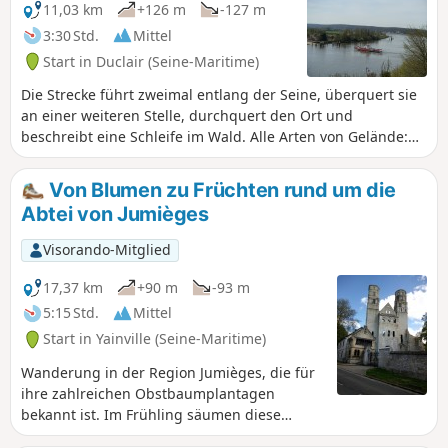
11,03 km
+126 m
-127 m
3:30 Std.
Mittel
Start in Duclair (Seine-Maritime)
Die Strecke führt zweimal entlang der Seine, überquert sie
an einer weiteren Stelle, durchquert den Ort und
beschreibt eine Schleife im Wald. Alle Arten von Gelände:
asphaltierte Straße mit wenig Verkehr auf 2,5 km in drei
Abschnitten, Waldwege und kleine Pfade.
Von Blumen zu Früchten rund um die
Abtei von Jumièges
Visorando-Mitglied
17,37 km
+90 m
-93 m
5:15 Std.
Mittel
Start in Yainville (Seine-Maritime)
Wanderung in der Region Jumièges, die für
ihre zahlreichen Obstbaumplantagen
bekannt ist. Im Frühling säumen diese
blühenden Bäume den Weg, der auch in