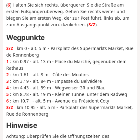
(
6
) Halten Sie sich rechts, überqueren Sie die Straße am
ersten Fußgängerüberweg. Gehen Sie rechts weiter und
biegen Sie am ersten Weg, der zur Post führt, links ab, um
zum Ausgangspunkt zurückzukehren. (
S/Z
).
Wegpunkte
S/Z
: km 0 - alt. 5 m - Parkplatz des Supermarkts Market, Rue
de Ronnenberg
1
: km 0.97 - alt. 13 m - Place du Marché, gegenüber dem
Rathaus
2
: km 1.61 - alt. 8 m - Côte des Moulins
3
: km 3.19 - alt. 84 m - Impasse du Belvédère
4
: km 4.43 - alt. 59 m - Wegweiser GR und Blau
5
: km 8.78 - alt. 19 m - Kleiner Tunnel unter dem Radweg
6
: km 10.71 - alt. 5 m - Avenue du Président Coty
S/Z
: km 10.95 - alt. 5 m - Parkplatz des Supermarkts Market,
Rue de Ronnenberg
Hinweise
Achtung: Überprüfen Sie die Öffnungszeiten des