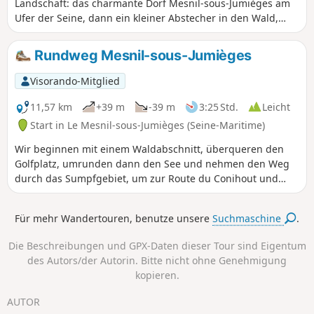
Landschaft: das charmante Dorf Mesnil-sous-Jumièges am
Ufer der Seine, dann ein kleiner Abstecher in den Wald,
vorbei am Manoir d'Agnès Sorel, anschließend Spaziergang
am Seeufer gegenüber dem Freizeitzentrum und
Rundweg Mesnil-sous-Jumièges
schließlich durch Sümpfe und Obstgärten entlang des
Treidelpfads.
Visorando-Mitglied
11,57 km
+39 m
-39 m
3:25 Std.
Leicht
Start in Le Mesnil-sous-Jumièges (Seine-Maritime)
Wir beginnen mit einem Waldabschnitt, überqueren den
Golfplatz, umrunden dann den See und nehmen den Weg
durch das Sumpfgebiet, um zur Route du Conihout und
anschließend zum Treidelpfad zu gelangen.
Für mehr Wandertouren, benutze unsere
Suchmaschine
.
Die Beschreibungen und GPX-Daten dieser Tour sind Eigentum
des Autors/der Autorin. Bitte nicht ohne Genehmigung
kopieren.
AUTOR