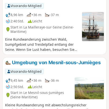
Visorando-Mitglied
8,96 km
+36 m
-37 m
2:40 Std.
Leicht
Start in La Mailleraye-sur-Seine (Seine-
Maritime)
Eine Rundwanderung zwischen Wald,
Sumpfgebiet und Treidelpfad entlang der
Seine. Wenn Sie Lust haben, besuchen Sie
Brigitte, die bei sich zu Hause Tiger und
Löwen aufnimmt (natürlich unter Einhaltung
Umgebung von Mesnil-sous-Jumièges
aller Sicherheitsvorkehrungen).
Visorando-Mitglied
9,45 km
+36 m
-36 m
2:50 Std.
Leicht
Start in Le Mesnil-sous-Jumièges
(Seine-Maritime)
Kleine Rundwanderung mit abwechslungsreicher