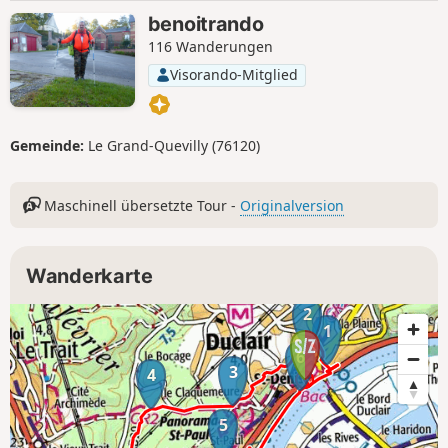
benoitrando
116 Wanderungen
Visorando-Mitglied
Gemeinde:
Le Grand-Quevilly (76120)
Maschinell übersetzte Tour -
Originalversion
Wanderkarte
2
1
6
3
4
5