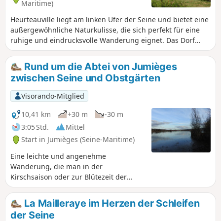
Maritime)
Heurteauville liegt am linken Ufer der Seine und bietet eine
außergewöhnliche Naturkulisse, die sich perfekt für eine
ruhige und eindrucksvolle Wanderung eignet. Das Dorf
schmiegt sich an den Fuß des Forêt de Brotonne, eines der
großen Naturgebiete des Regionalen Naturparks Boucles
Rund um die Abtei von Jumièges
de la Seine.
zwischen Seine und Obstgärten
Visorando-Mitglied
10,41 km
+30 m
-30 m
3:05 Std.
Mittel
Start in Jumièges (Seine-Maritime)
Eine leichte und angenehme
Wanderung, die man in der
Kirschsaison oder zur Blütezeit der
zahlreichen Obstbäume entlang der
Strecke unternehmen sollte. Schöne
La Mailleraye im Herzen der Schleifen
Ausblicke auf die Abtei und die Seine.
der Seine