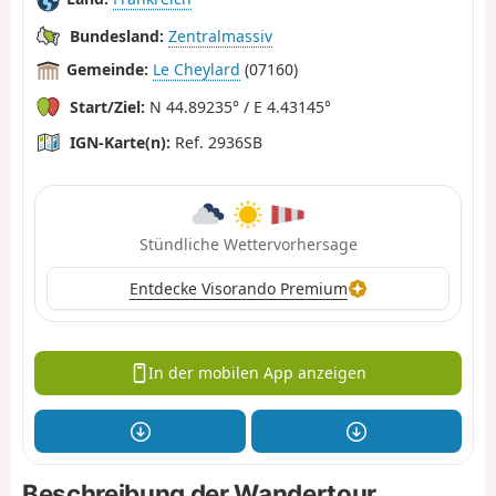
Bundesland:
Zentralmassiv
Gemeinde:
Le Cheylard
(07160)
Start/Ziel:
N 44.89235° / E 4.43145°
IGN-Karte(n):
Ref. 2936SB
Stündliche Wettervorhersage
Entdecke Visorando Premium
In der mobilen App anzeigen
Beschreibung der Wandertour