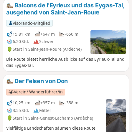
durch das Unterholz bieten sich herrliche Ausblicke auf den
Balcons de l’Eyrieux und das Eygas-Tal,
Lac de Collanges, die Dose Via und das Viadukt von Ball.
ausgehend von Saint-Jean-Roure
Visorando-Mitglied
15,81 km
+647 m
-650 m
6:20 Std.
Schwer
Start in Saint-Jean-Roure (Ardèche)
Die Route bietet herrliche Ausblicke auf das Eyrieux-Tal und
das Eygas-Tal.
Der Felsen von Don
Verein/ Wanderführer/in
10,25 km
+357 m
-358 m
3:55 Std.
Mittel
Start in Saint-Genest-Lachamp (Ardèche)
Vielfältige Landschaften säumen diese Route,