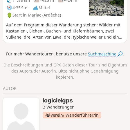
11,88 km
+423 m
-424 m
4:35 Std.
Mittel
Start in Mariac (Ardèche)
Auf dem Programm dieser Wanderung stehen: Wälder mit
Kastanien-, Eichen-, Buchen- und Kiefernbäumen, zwei
Vulkane, drei Arten von Lava, drei typische Weiler und ein
360°-Blick auf alle Boutières (mindestens zwanzig Vulkane
in Sichtweite). 24.10.2023: Die Wanderung wurde geändert,
Für mehr Wandertouren, benutze unsere
Suchmaschine
.
um das Oppidum de la Farre zu umgehen, das sich in
Privatbesitz befindet, unter Denkmalschutz steht und für
Die Beschreibungen und GPX-Daten dieser Tour sind Eigentum
die Öffentlichkeit nicht zugänglich ist (siehe praktische
des Autors/der Autorin. Bitte nicht ohne Genehmigung
Informationen).
kopieren.
AUTOR
logicielgps
3 Wanderungen
Verein/ Wanderführer/in