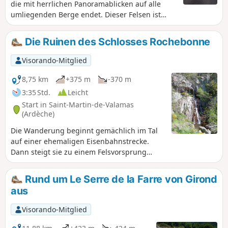
die mit herrlichen Panoramablicken auf alle
umliegenden Berge endet. Dieser Felsen ist
zwar weniger bekannt als der Mont Mézenc
oder der Gerbier de Jonc, bietet jedoch ebenso
Die Ruinen des Schlosses Rochebonne
schöne Aussichtspunkte.
Visorando-Mitglied
8,75 km
+375 m
-370 m
3:35 Std.
Leicht
Start in Saint-Martin-de-Valamas
(Ardèche)
Die Wanderung beginnt gemächlich im Tal
auf einer ehemaligen Eisenbahnstrecke.
Dann steigt sie zu einem Felsvorsprung
hinauf, auf dem die Ruinen des Schlosses
Rochebonne thronen. Und als ob die Ruinen
Rund um Le Serre de la Farre von Girond
dieser Burg nicht schon genug wären,
aus
bieten sich Ihnen während der gesamten
Wanderung die großen Gipfel der Ardèche
Visorando-Mitglied
(Mézenc, Gerbier des Joncs) dar.