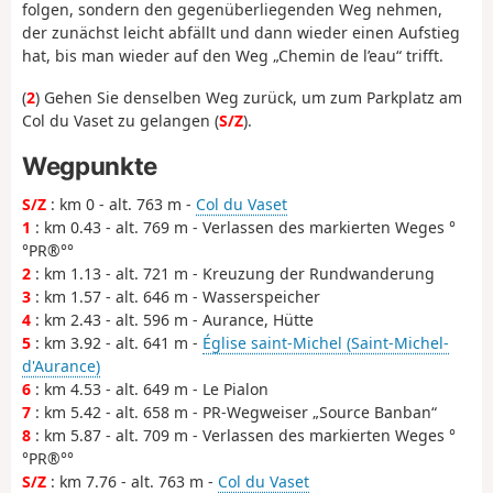
folgen, sondern den gegenüberliegenden Weg nehmen,
der zunächst leicht abfällt und dann wieder einen Aufstieg
hat, bis man wieder auf den Weg „Chemin de l’eau“ trifft.
(
2
) Gehen Sie denselben Weg zurück, um zum Parkplatz am
Col du Vaset zu gelangen (
S/Z
).
Wegpunkte
S/Z
: km 0 - alt. 763 m -
Col du Vaset
1
: km 0.43 - alt. 769 m - Verlassen des markierten Weges °
°PR®°°
2
: km 1.13 - alt. 721 m - Kreuzung der Rundwanderung
3
: km 1.57 - alt. 646 m - Wasserspeicher
4
: km 2.43 - alt. 596 m - Aurance, Hütte
5
: km 3.92 - alt. 641 m -
Église saint-Michel (Saint-Michel-
d'Aurance)
6
: km 4.53 - alt. 649 m - Le Pialon
7
: km 5.42 - alt. 658 m - PR-Wegweiser „Source Banban“
8
: km 5.87 - alt. 709 m - Verlassen des markierten Weges °
°PR®°°
S/Z
: km 7.76 - alt. 763 m -
Col du Vaset