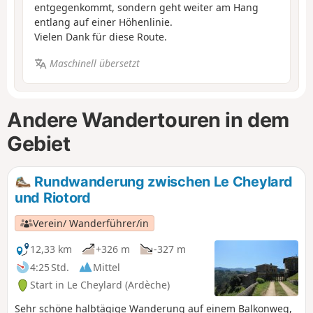
entgegenkommt, sondern geht weiter am Hang
entlang auf einer Höhenlinie.
Vielen Dank für diese Route.
Maschinell übersetzt
Andere Wandertouren in dem
Gebiet
Rundwanderung zwischen Le Cheylard
und Riotord
Verein/ Wanderführer/in
12,33 km
+326 m
-327 m
4:25 Std.
Mittel
Start in Le Cheylard (Ardèche)
Sehr schöne halbtägige Wanderung auf einem Balkonweg,