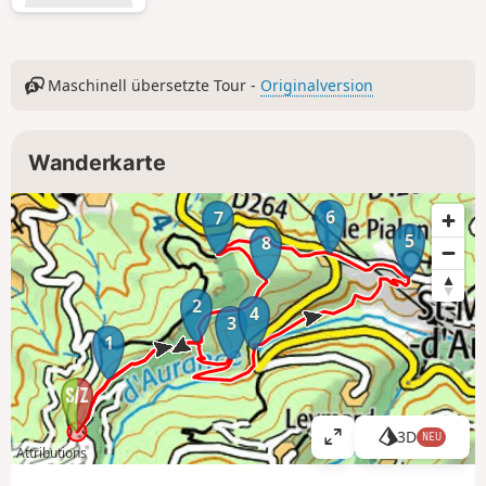
Maschinell übersetzte Tour -
Originalversion
Wanderkarte
6
7
5
8
2
4
3
1
3D
NEU
K
Attributions
a