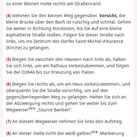
zu einer kleinen Hütte rechts am Straßenrand.
(
4
) Nehmen Sie den kleinen Weg gegenüber.
Vorsicht,
die
kleine Brücke über den Bach ist rutschig und schmal. Gehen
Sie weiter in Richtung Nordosten, bis Sie auf eine kleine
asphaltierte Straße stoßen. Folgen Sie dieser Straße nach
links, um ins Zentrum des Dorfes Saint-Michel-d'Aurance
(Kirche) zu gelangen.
(
5
) Biegen Sie zwischen den Häusern nach links ab, halten
Sie sich links, um am Rathaus vorbeizukommen, und folgen
Sie der D264A bis zur Kreuzung von Pialon.
(
6
) Biegen Sie rechts ab, um am Haus vorbeizukommen, und
überqueren Sie die Straße vorsichtig, um auf den
gegenüberliegenden Weg zu gelangen. Halten Sie sich an
der Abzweigung rechts und gehen Sie weiter bis zum
PR®
Wegweiser
„Source Banban“.
(
7
) An diesem Wegweiser nehmen Sie links den Aufstieg.
PR®-
(
8
) An dieser Stelle nicht der weiß-gelben
Markierung