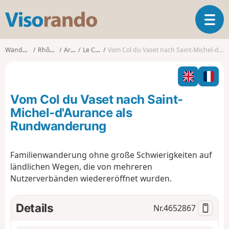
V
T
i
o
s
g
o
Wanderungen
Rhône-Alpes
Ardèche
Le Cheylard
Vom Col du Vaset nach Saint-Michel-d'Aurance als Rundwanderung
g
r
l
a
e
n
n
d
Vom Col du Vaset nach Saint-
a
o
v
Michel-d'Aurance als
i
Rundwanderung
g
a
t
Familienwanderung ohne große Schwierigkeiten auf
i
ländlichen Wegen, die von mehreren
o
Nutzerverbänden wiedereröffnet wurden.
n
Details
Nr.
4652867