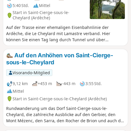
Wanderung für die breite Öffentlichkeit,
5:40 Std.
Mittel
die Le Cheylard mit Saint-Martin-de-
Start in Saint-Cierge-sous-le-
Valamas verbindet.
Cheylard (Ardèche)
Auf der Trasse einer ehemaligen Eisenbahnlinie der
Ardèche, die Le Cheylard mit Lamastre verband. Hier
können Sie einen Tag lang durch Tunnel und über
majestätische alte Brücken gehen, wie man sie heute nicht
mehr baut, und das Tal von Sumène auf eine andere Art
Auf den Anhöhen von Saint-Cierge-
(wieder)entdecken.
sous-le-Cheylard
Visorando-Mitglied
9,12 km
+453 m
-443 m
3:55 Std.
Mittel
Start in Saint-Cierge-sous-le-Cheylard (Ardèche)
Rundwanderung um das Dorf Saint-Cierge-sous-le-
Cheylard, die zahlreiche Ausblicke auf den Gerbier, den
Mont Mézenc, den Sarra, den Rocher de Brion und auch die
Kapelle von Soutron bietet. Nach einem schönen Aufstieg