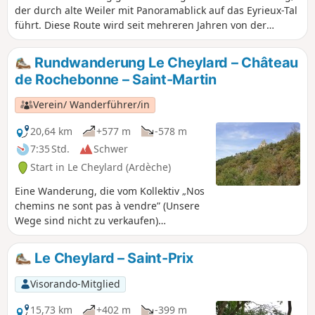
der durch alte Weiler mit Panoramablick auf das Eyrieux-Tal
führt. Diese Route wird seit mehreren Jahren von der
berühmten „Cheminote” genutzt, einer Wanderung für die
breite Öffentlichkeit, die Le Cheylard mit Saint-Martin-de-
Rundwanderung Le Cheylard – Château
Valamas verbindet. Eine Wanderung, die vom Kollektiv „Nos
de Rochebonne – Saint-Martin
chemins ne sont pas à vendre” (Unsere Wege sind nicht zu
verkaufen) angeboten wird.
Verein/ Wanderführer/in
20,64 km
+577 m
-578 m
7:35 Std.
Schwer
Start in Le Cheylard (Ardèche)
Eine Wanderung, die vom Kollektiv „Nos
chemins ne sont pas à vendre” (Unsere
Wege sind nicht zu verkaufen)
vorgeschlagen wird. Sehr schöne
Tageswanderung auf einem Südbalkon,
Le Cheylard – Saint-Prix
die durch alte Weiler mit Panoramablick
auf das Eyrieux-Tal führt. Diese Route
Visorando-Mitglied
wird seit mehreren Jahren von der
berühmten „Cheminote” genutzt, einer
15,73 km
+402 m
-399 m