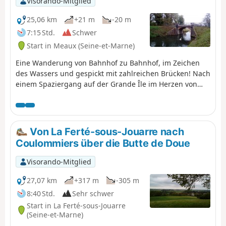
Visorando-Mitglied
25,06 km
+21 m
-20 m
7:15 Std.
Schwer
Start in Meaux (Seine-et-Marne)
Eine Wanderung von Bahnhof zu Bahnhof, im Zeichen
des Wassers und gespickt mit zahlreichen Brücken! Nach
einem Spaziergang auf der Grande Île im Herzen von
Meaux führt der Weg zwischen den Teichen des
Naturparks Pâtis durch eine bezaubernde Landschaft.
Anschließend wechselt die Route zwischen langen
Abschnitten entlang des Canal de l'Ourcq und Passagen
Von La Ferté-sous-Jouarre nach
im Unterholz am Ufer der Marne oder des Flusses Ourcq.
Coulommiers über die Butte de Doue
Visorando-Mitglied
27,07 km
+317 m
-305 m
8:40 Std.
Sehr schwer
Start in La Ferté-sous-Jouarre
(Seine-et-Marne)