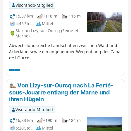
Visorando-Mitglied
15,37 km
+118 m
-115 m
4:45 Std.
Mittel
Start in Lizy-sur-Ourcq (Seine-et-
Marne)
Abwechslungsreiche Landschaften zwischen Wald und
Ackerland sowie ein angenehmer Weg entlang des Canal
de l'Ourcq.
Von Lizy-sur-Ourcq nach La Ferté-
sous-Jouarre entlang der Marne und
ihren Hügeln
Visorando-Mitglied
16,83 km
+190 m
-184 m
5:20 Std.
Mittel