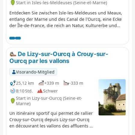
Start in Isles-les-Meldeuses (Seine-et-Marne)
Entdecken Sie zwischen Isle-les-Meldeuses und Meaux,
entlang der Marne und des Canal de l'Ourcq, eine Ecke
der Île-de-France, die reich an Natur, Kulturerbe und
Symbolen ist. Schattige Wege, beruhigende Flüsse,
Naturschutzgebiet.
De Lizy-sur-Ourcq à Crouy-sur-
Ourcq par les vallons
Visorando-Mitglied
25,12 km
+339 m
-333 m
8:10 Std.
Schwer
Start in Lizy-sur-Ourcq (Seine-et-
Marne)
Un itinéraire sportif qui permet de rallier
Crouy-sur-Ourcq depuis Lizy-sur-Ourcq
en découvrant les vallons des affluents de
la rive gauche de l'Ourcq tout en