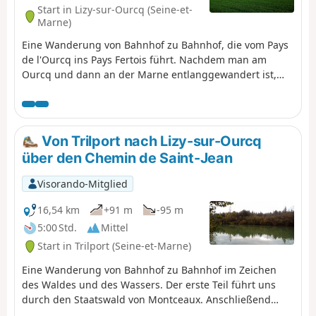
Start in Lizy-sur-Ourcq (Seine-et-
Marne)
Eine Wanderung von Bahnhof zu Bahnhof, die vom Pays
de l'Ourcq ins Pays Fertois führt. Nachdem man am
Ourcq und dann an der Marne entlanggewandert ist,
steigt man an und kommt an den Kirchen von Tancrou
und Jaignes mit ihrem Polierstein vorbei. Anschließend
geht es entlang des Ru de Rutel, zwischen Feldern,
Wäldern und Obstgärten hinauf, bevor man durch den
Von Trilport nach Lizy-sur-Ourcq
Bois départemental de la Barre und seinen
über den Chemin de Saint-Jean
Entdeckungspfad hinuntersteigt.
Visorando-Mitglied
16,54 km
+91 m
-95 m
5:00 Std.
Mittel
Start in Trilport (Seine-et-Marne)
Eine Wanderung von Bahnhof zu Bahnhof im Zeichen
des Waldes und des Wassers. Der erste Teil führt uns
durch den Staatswald von Montceaux. Anschließend
wandern wir entlang der Marne, bevor wir auf ein