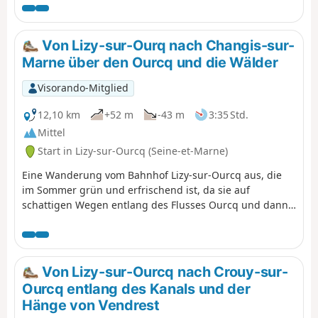
traversant les villages qui les peuplent.
Von Lizy-sur-Ourq nach Changis-sur-
Marne über den Ourcq und die Wälder
Visorando-Mitglied
12,10 km
+52 m
-43 m
3:35 Std.
Mittel
Start in Lizy-sur-Ourcq (Seine-et-Marne)
Eine Wanderung vom Bahnhof Lizy-sur-Ourcq aus, die
im Sommer grün und erfrischend ist, da sie auf
schattigen Wegen entlang des Flusses Ourcq und dann
in der Nähe der Marne verläuft, mit einer Passage durch
den Wald, bevor sie nach einer Wanderung durch Felder
am Bahnhof Changis-sur-Marne endet.
Von Lizy-sur-Ourcq nach Crouy-sur-
Ourcq entlang des Kanals und der
Hänge von Vendrest