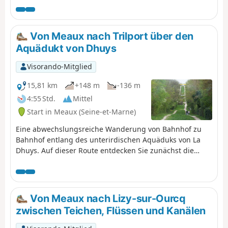
bewirtschaftetes Plateau hinaufsteigen. Der letzte Teil
verläuft entlang des Canal de l'Ourcq und führt uns zum
Zusammenfluss von Marne und Ourcq.
Von Meaux nach Trilport über den
Aquädukt von Dhuys
Visorando-Mitglied
15,81 km
+148 m
-136 m
4:55 Std.
Mittel
Start in Meaux (Seine-et-Marne)
Eine abwechslungsreiche Wanderung von Bahnhof zu
Bahnhof entlang des unterirdischen Aquäduks von La
Dhuys. Auf dieser Route entdecken Sie zunächst die
Marne, bevor Sie auf Waldwegen durch hübsche Dörfer
wandern.
Von Meaux nach Lizy-sur-Ourcq
zwischen Teichen, Flüssen und Kanälen