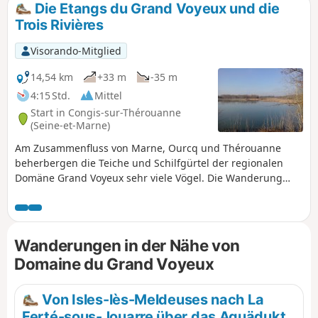
Die Etangs du Grand Voyeux und die
Trois Rivières
Visorando-Mitglied
14,54 km
+33 m
-35 m
4:15 Std.
Mittel
Start in Congis-sur-Thérouanne
(Seine-et-Marne)
Am Zusammenfluss von Marne, Ourcq und Thérouanne
beherbergen die Teiche und Schilfgürtel der regionalen
Domäne Grand Voyeux sehr viele Vögel. Die Wanderung
beginnt auf dem Beobachtungspfad dieses geschützten
Naturgebiets. Sie führt über den Fluss Thérouanne, entlang
des Canal de L'Ourcq und des Canal de la Thérouanne und
endet an der Marne. Das Wasser und die Vögel haben auf
Wanderungen in der Nähe von
dieser Route den größten Anteil!
Domaine du Grand Voyeux
Von Isles-lès-Meldeuses nach La
Ferté-sous-Jouarre über das Aquädukt