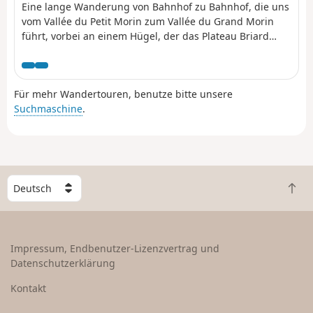
Eine lange Wanderung von Bahnhof zu Bahnhof, die uns
vom Vallée du Petit Morin zum Vallée du Grand Morin
führt, vorbei an einem Hügel, der das Plateau Briard
überragt und einen weiten Ausblick bietet. Eine Route
mit abwechslungsreichen Landschaften zwischen
Wäldern, Feldern und Weiden an den Hängen.
Für mehr Wandertouren, benutze bitte unsere
Charmante Bäche und ein schönes architektonisches
Suchmaschine
.
Erbe runden das Bild ab.
W
Z
ä
u
h
r
l
ü
e
Impressum, Endbenutzer-Lizenzvertrag und
c
e
Datenschutzerklärung
k
i
n
n
Kontakt
a
L
c