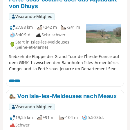
von Dhuys
Visorando-Mitglied
27,88 km
+242 m
-241 m
8:40 Std.
Sehr schwer
Start in Isles-les-Meldeuses
(Seine-et-Marne)
Siebzehnte Etappe der Grand Tour de l'Île-de-France auf
dem GR®11 zwischen den Bahnhöfen Isles-Armentières-
Congis und La Ferté-sous-Jouarre im Departement Seine-
et-Marne. Diese Etappe besteht aus einem Aufstieg
durch das Marne-Tal, das vom südlichen Plateau
(Ausläufer der Brie) aus entlanggewandert wird.
Außerdem folgt der GR® auf mehr als der Hälfte der
Von Isle-les-Meldeuses nach Meaux
Strecke dem Verlauf des Aquädukts von Dhuys, was
einen ebenen und somit relativ einfachen Weg
Visorando-Mitglied
garantiert.
19,55 km
+91 m
-104 m
5:50 Std.
Schwer