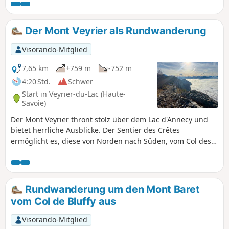
Contrebandiers und zum Pré Vernet.
Der Mont Veyrier als Rundwanderung
Visorando-Mitglied
7,65 km
+759 m
-752 m
4:20 Std.
Schwer
Start in Veyrier-du-Lac (Haute-
Savoie)
Der Mont Veyrier thront stolz über dem Lac d'Annecy und
bietet herrliche Ausblicke. Der Sentier des Crêtes
ermöglicht es, diese von Norden nach Süden, vom Col des
Sauts bis zum Vallon des Contrebandiers, zu
durchwandern. Die vorgeschlagene Rundwanderung
verkürzt die Distanzen, da sie im Weiler La Combe im
Zentrum des Westhangs beginnt und zwei etwas steile
Rundwanderung um den Mont Baret
Passagen an den Enden der Kammwanderung aufweist.
vom Col de Bluffy aus
Visorando-Mitglied