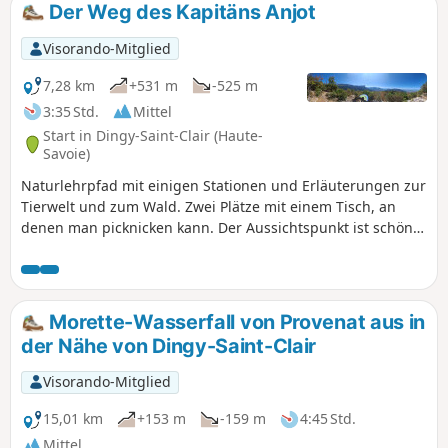
Der Weg des Kapitäns Anjot
Visorando-Mitglied
7,28 km
+531 m
-525 m
3:35 Std.
Mittel
Start in Dingy-Saint-Clair (Haute-
Savoie)
Naturlehrpfad mit einigen Stationen und Erläuterungen zur
Tierwelt und zum Wald. Zwei Plätze mit einem Tisch, an
denen man picknicken kann. Der Aussichtspunkt ist schön
und bietet einen Blick auf die Dent du Cruet und den See.
Morette-Wasserfall von Provenat aus in
der Nähe von Dingy-Saint-Clair
Visorando-Mitglied
15,01 km
+153 m
-159 m
4:45 Std.
Mittel