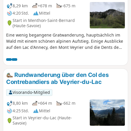
8,29 km
+678 m
-675 m
4:20 Std.
Mittel
Start in Menthon-Saint-Bernard
(Haute-Savoie)
Eine wenig begangene Gratwanderung, hauptsächlich im
Wald mit einem schönen alpinen Aufstieg. Einige Ausblicke
auf den Lac d'Annecy, den Mont Veyrier und die Dents de
Lanfon. ⚠️ Ein Erlass der Gemeinden Annecy und Veyrier-
du-Lac verbietet motorisierten Fahrzeugen die Zufahrt zum
Col des Contrebandiers und zum Pré Vernet.
Rundwanderung über den Col des
Contrebandiers ab Veyrier-du-Lac
Visorando-Mitglied
8,80 km
+664 m
-662 m
4:25 Std.
Mittel
Start in Veyrier-du-Lac (Haute-
Savoie)