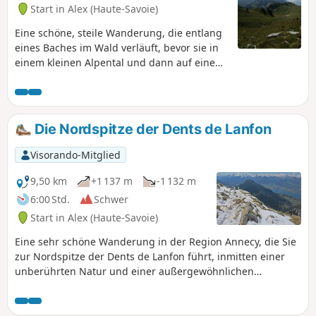
Start in Alex (Haute-Savoie)
Eine schöne, steile Wanderung, die entlang
eines Baches im Wald verläuft, bevor sie in
einem kleinen Alpental und dann auf einem
Bergrücken endet, von wo aus man die
Aussicht auf den See genießen kann.
Die Nordspitze der Dents de Lanfon
Visorando-Mitglied
9,50 km
+1 137 m
-1 132 m
6:00 Std.
Schwer
Start in Alex (Haute-Savoie)
Eine sehr schöne Wanderung in der Region Annecy, die Sie
zur Nordspitze der Dents de Lanfon führt, inmitten einer
unberührten Natur und einer außergewöhnlichen
Landschaft. Vom Gipfel aus bietet sich ein herrlicher
Ausblick, insbesondere auf den Lac d’Annecy, die Tête à
Turpin und die Grandes Lanches (Dent du Cruet).Achtung: