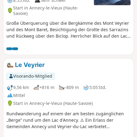
8:55 Std.
Sehr schwer
de la Chapelle wird eine Stirnlampe
Start in Annecy-le-Vieux (Haute-
dringend empfohlen. Diese Route sollte
Savoie)
vorzugsweise außerhalb der
Große Überquerung über die Bergkämme des Mont Veyrier
Schneeperioden und idealerweise bei
und des Mont Baret, Besichtigung der Grotte des Sarrazins
trockenem Untergrund begangen
und Rückweg über den Biclop. Herrlicher Blick auf den Lac
werden.Bitte lesen Sie die praktischen
d’Annecy und die Aravis-Kette. ⚠️ Ein Erlass der Gemeinden
Hinweise sorgfältig durch.Es werden 3
Annecy und Veyrier-du-Lac verbietet motorisierten
Varianten angeboten: Lesen Sie dazu
Fahrzeugen die Zufahrt zum Col des Contrebandiers und
ebenfalls die praktischen Hinweise.
zum Pré Vernet. An einigen Stellen ist Vorsicht geboten, da
Le Veyrier
der Weg an der Steilwand entlangführt und an manchen
Stellen nur wenige Meter Abstand zur Klippe hat. Der
Visorando-Mitglied
Zugang zur Grotte des Sarrazins führt über eine Stelle mit
einem Seil und einem Abgrund.
9,56 km
+816 m
-809 m
5:05 Std.
Mittel
Start in Annecy-le-Vieux (Haute-Savoie)
Rundwanderung auf einem der am besten zugänglichen
„Berge” rund um den Lac d'Annecy. ⚠️ Ein Erlass der
Gemeinden Annecy und Veyrier-du-Lac verbietet
motorisierten Fahrzeugen die Zufahrt zum Col des