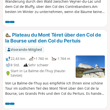
Wanderung durch den Wald zwischen Veyrier-du-Lac und
dem Col de Bluffy, über den Col des Contrebandiers.Am
besten im Winter zu unternehmen, wenn die Bäume keine
Blätter mehr haben, um die Aussicht auf den Lac d'Annecy
zu genießen. ⚠️ Ein Erlass der Gemeinden Annecy und
Veyrier-du-Lac verbietet motorisierten Fahrzeugen die
Zufahrt zum Col des Contrebandiers und zum Pré Vernet.
Plateau du Mont Téret über den Col de
la Bourse und den Col du Pertuis
Visorando-Mitglied
22,43 km
+1 760 m
-1 764 m
8 Std.
Sehr schwer
Start in La Balme-de-Thuy (Haute-
Savoie)
Von La Balme-de-Thuy aus empfehle ich Ihnen eine schöne
Tour im südlichen Teil des Mont Téret über den Col de la
Bourse, Les Grands Prés und den Col du Pertuis. Es handelt
sich um eine Strecke, die hinsichtlich der Länge und des
Höhenunterschieds eher anspruchsvoll ist und einige
Schwierigkeiten aufweist, vor allem auf dem Passage de la