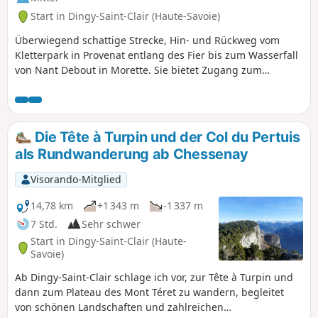
Start in Dingy-Saint-Clair (Haute-Savoie)
Überwiegend schattige Strecke, Hin- und Rückweg vom
Kletterpark in Provenat entlang des Fier bis zum Wasserfall
von Nant Debout in Morette. Sie bietet Zugang zum
Kletterpark mit neuen und gut gepflegten Klettergeräten.
Entlang des grün-gelb markierten Weges kann man zum
Ufer des Fier mit seinem klaren, reinen Wasser
hinabsteigen. Der Wasserfall von Morette ist über einen
Die Tête à Turpin und der Col du Pertuis
steilen Aufstieg zu erreichen, bei dem Kinder beaufsichtigt
als Rundwanderung ab Chessenay
werden müssen, da die zahlreichen Wurzeln zu
Ausrutschern führen können.
Visorando-Mitglied
14,78 km
+1 343 m
-1 337 m
7 Std.
Sehr schwer
Start in Dingy-Saint-Clair (Haute-
Savoie)
Ab Dingy-Saint-Clair schlage ich vor, zur Tête à Turpin und
dann zum Plateau des Mont Téret zu wandern, begleitet
von schönen Landschaften und zahlreichen