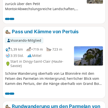
zurück über den Petit
MontoirAbwechslungsreiche Landschaften,
vorbei an grünen Weiden, dichten Wäldern,
Felsen und beeindruckenden Schratten auf dem
Gipfel.
Pass und Kämme von Pertuis
Visorando-Mitglied
5,39 km
+719 m
-723 m
3:35 Std.
Mittel
Start in Dingy-Saint-Clair (Haute-
Savoie)
Schöne Wanderung oberhalb von La Blonnière mit den
Felsen des Parmelan im Hintergrund; herrlicher Blick vom
Kamm des Pertuis, der die Hänge oberhalb von Grand Bois
im Westen überragt.
Rundwanderung um den Parmelan von