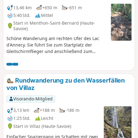
ist, und bietet dabei herrliche Ausblicke.
13,46 km
+650 m
-651 m
5:40 Std.
Mittel
Start in Menthon-Saint-Bernard (Haute-
Savoie)
Schöne Wanderung am rechten Ufer des Lac
d'Annecy. Sie führt Sie zum Startplatz der
Gleitschirmflieger und anschließend zum
hübschen Dorf Talloires.
Rundwanderung zu den Wasserfällen
von Villaz
Visorando-Mitglied
3,13 km
+188 m
-186 m
1:25 Std.
Leicht
Start in Villaz (Haute-Savoie)
Einfacher Spaziergang im Schatten mit zwei