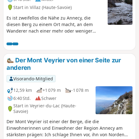
Start in Villaz (Haute-Savoie)
Es ist zweifellos die Nähe zu Annecy, die
diesen Berg zu einem Ort macht, an dem
Wanderer nach einer mehr oder weniger
anstrengenden Tour Erholung finden können.
Der Mont Veyrier von einer Seite zur
anderen
Visorando-Mitglied
12,59 km
+1 079 m
-1 078 m
6:40 Std.
Schwer
Start in Veyrier-du-Lac (Haute-
Savoie)
Der Mont Veyrier ist einer der Berge, die die
Einwohnerinnen und Einwohner der Region Annecy am
stärksten prägen: Ich schlage Ihnen vor, ihn von Norden