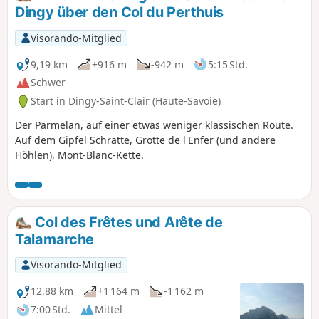
Dingy über den Col du Perthuis
Visorando-Mitglied
9,19 km
+916 m
-942 m
5:15 Std.
Schwer
Start in Dingy-Saint-Clair (Haute-Savoie)
Der Parmelan, auf einer etwas weniger klassischen Route.
Auf dem Gipfel Schratte, Grotte de l'Enfer (und andere
Höhlen), Mont-Blanc-Kette.
Col des Frêtes und Arête de
Talamarche
Visorando-Mitglied
12,88 km
+1 164 m
-1 162 m
7:00 Std.
Mittel