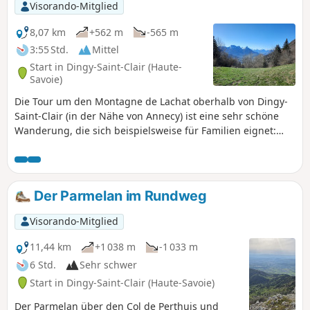
Visorando-Mitglied
8,07 km
+562 m
-565 m
3:55 Std.
Mittel
Start in Dingy-Saint-Clair (Haute-
Savoie)
Die Tour um den Montagne de Lachat oberhalb von Dingy-
Saint-Clair (in der Nähe von Annecy) ist eine sehr schöne
Wanderung, die sich beispielsweise für Familien eignet:
eine Strecke durch den Wald und vom Gipfel aus Blick auf
Annecy und Les Bauges. Zu jeder Jahreszeit möglich, im
Winter ungefährlich.
Der Parmelan im Rundweg
Visorando-Mitglied
11,44 km
+1 038 m
-1 033 m
6 Std.
Sehr schwer
Start in Dingy-Saint-Clair (Haute-Savoie)
Der Parmelan über den Col de Perthuis und