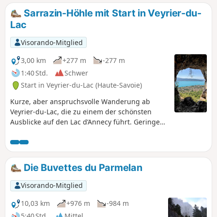
Bourse.
Sarrazin-Höhle mit Start in Veyrier-du-
Lac
Visorando-Mitglied
3,00 km
+277 m
-277 m
1:40 Std.
Schwer
Start in Veyrier-du-Lac (Haute-Savoie)
Kurze, aber anspruchsvolle Wanderung ab
Veyrier-du-Lac, die zu einem der schönsten
Ausblicke auf den Lac d’Annecy führt. Geringe
Strecke und Höhenunterschied, aber eine
schwindelerregende Schlusspassage mit
Sicherheitsseil. Seit der Öffnung der Höhle ist
der Blick auf den Lac d’Annecy und das Bauges-
Die Buvettes du Parmelan
Massiv außergewöhnlich.Für Menschen mit
Höhenangst und bei feuchtem Wetter dringend
Visorando-Mitglied
nicht zu empfehlen. Nur für Wanderer
geeignet, die mit der exponierten Lage
10,03 km
+976 m
-984 m
zurechtkommen.
5:40 Std.
Mittel