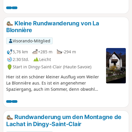
Aussichtspunkten. Achtung, es handelt sich um eine
anspruchsvolle Wanderung: An einigen heiklen Passagen
sind Schwierigkeiten zu bewältigen, die in exponierten
Abschnitten Vorsicht erfordern, und die Orientierung ist
Kleine Rundwanderung von La
nicht unbedingt einfach. Lesen Sie die Beschreibung und
Blonnière
die praktischen Informationen.
Visorando-Mitglied
5,76 km
+285 m
-294 m
2:30 Std.
Leicht
Start in Dingy-Saint-Clair (Haute-Savoie)
Hier ist ein schöner kleiner Ausflug vom Weiler
La Blonnière aus. Es ist ein angenehmer
Spaziergang, auch im Sommer, denn obwohl
der Hang nach Süden ausgerichtet ist, ist die
Strecke recht schattig. Im Winter kann es
schwieriger sein, da wir uns immerhin auf 1000
m Höhe befinden und oft Schnee liegt.
Rundwanderung um den Montagne de
Lachat in Dingy-Saint-Clair