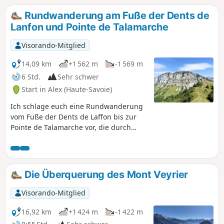
Das Tragen eines Helms wird empfohlen, da
Rundwanderung am Fuße der Dents de
Steinschlaggefahr besteht.
Lanfon und Pointe de Talamarche
Visorando-Mitglied
14,09 km
+1 562 m
-1 569 m
6 Std.
Sehr schwer
Start in Alex (Haute-Savoie)
Ich schlage euch eine Rundwanderung
vom Fuße der Dents de Laffon bis zur
Pointe de Talamarche vor, die durch
abwechslungsreiche, schöne
Landschaften führt.Schwierigkeiten
treten an zwei Stellen auf:- unterhalb
der Dents de Lanfon im Geröllfeld:
Die Überquerung des Mont Veyrier
mittlere Orientierung in einem Bereich,
der Steinschlag ausgesetzt ist.- Zugang
Visorando-Mitglied
zum „Trou de la Chapelle“: Passagen, die
mit Ketten und Sprossen gesichert
16,92 km
+1 424 m
-1 422 m
sind,Für die Durchquerung der Grotte