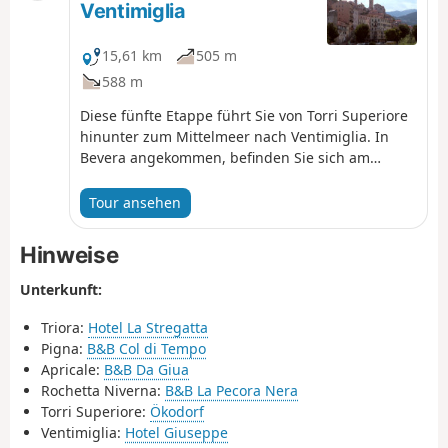
Ventimiglia
15,61 km
505 m
588 m
Diese fünfte Etappe führt Sie von Torri Superiore
hinunter zum Mittelmeer nach Ventimiglia. In
Bevera angekommen, befinden Sie sich am
Zusammenfluss von Bévera und Roya. Ein letzter
Aufstieg im Hinterland von Ventimiglia bringt Sie
Tour ansehen
zur Riviera dei Fiori und zur Stadt Ventimiglia.
Hinweise
Unterkunft:
Triora:
Hotel La Stregatta
Pigna:
B&B Col di Tempo
Apricale:
B&B Da Giua
Rochetta Niverna:
B&B La Pecora Nera
Torri Superiore:
Ökodorf
Ventimiglia:
Hotel Giuseppe