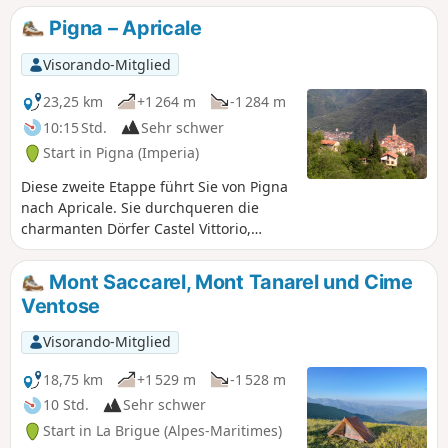
Triora, dem berühmten Hexendorf!
Pigna – Apricale
Visorando-Mitglied
23,25 km
+1 264 m
-1 284 m
10:15 Std.
Sehr schwer
Start in Pigna (Imperia)
Diese zweite Etappe führt Sie von Pigna
nach Apricale. Sie durchqueren die
charmanten Dörfer Castel Vittorio,
Bajardo und Perinaldo. Genau wie Triora
gehören auch Perinaldo und Apricale zu
Mont Saccarel, Mont Tanarel und Cime
den schönsten Dörfern Italiens (il
Ventose
Borghi più belli d'Italia).
Visorando-Mitglied
18,75 km
+1 529 m
-1 528 m
10 Std.
Sehr schwer
Start in La Brigue (Alpes-Maritimes)