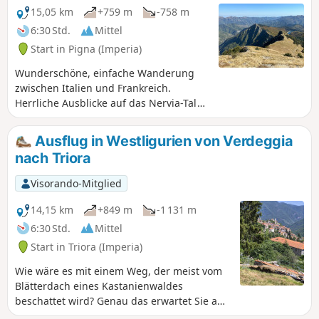
die beiden anderen durchquerten Weiler
15,05 km
+759 m
-758 m
werden Ihre ganze Aufmerksamkeit auf sich
6:30 Std.
Mittel
ziehen.
Start in Pigna (Imperia)
Wunderschöne, einfache Wanderung
zwischen Italien und Frankreich.
Herrliche Ausblicke auf das Nervia-Tal
und die Ligurischen Alpen, dann auf
das Roya-Tal und die Gipfel des
Ausflug in Westligurien von Verdeggia
Mercantour. Bei klarem Wetter kann
nach Triora
man den Monte Viso und Korsika sehen.
Visorando-Mitglied
14,15 km
+849 m
-1 131 m
6:30 Std.
Mittel
Start in Triora (Imperia)
Wie wäre es mit einem Weg, der meist vom
Blätterdach eines Kastanienwaldes
beschattet wird? Genau das erwartet Sie auf
dem Weg vom Dorf Verdeggia zum Dorf