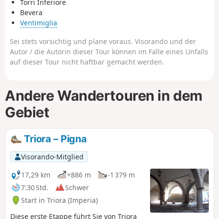
Torri Inferiore
Bevera
Ventimiglia
Sei stets vorsichtig und plane voraus. Visorando und der
Autor / die Autorin dieser Tour können im Falle eines Unfalls
auf dieser Tour nicht haftbar gemacht werden.
Andere Wandertouren in dem
Gebiet
Triora – Pigna
Visorando-Mitglied
17,29 km
+886 m
-1 379 m
7:30 Std.
Schwer
Start in Triora (Imperia)
Diese erste Etappe führt Sie von Triora