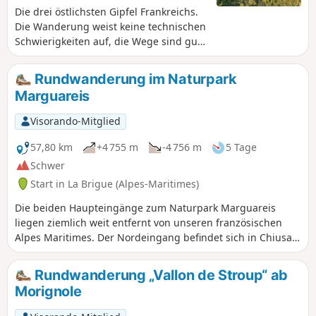
Die drei östlichsten Gipfel Frankreichs.
Die Wanderung weist keine technischen
Schwierigkeiten auf, die Wege sind gut
markiert und reichlich ausgeschildert.
Ich stufe sie aufgrund ihrer Länge und
Rundwanderung im Naturpark
ihres Höhenunterschieds als sehr
Marguareis
anspruchsvoll ein. Eine ähnliche
Wanderung wurde bereits 2019
Visorando-Mitglied
beschrieben, aber ich teile heute die
Beschreibung des Abstiegs nicht.
57,80 km
+4 755 m
-4 756 m
5 Tage
Schwer
Start in La Brigue (Alpes-Maritimes)
Die beiden Haupteingänge zum Naturpark Marguareis
liegen ziemlich weit entfernt von unseren französischen
Alpes Maritimes. Der Nordeingang befindet sich in Chiusa
di Pesio (2 Stunden Fahrt), der Südeingang in Carnino (3
Stunden Fahrt). Die Wahl von Morignole ist eine Alternative,
Rundwanderung „Vallon de Stroup“ ab
um in diesen herrlichen Park zu gelangen, der von
Morignole
Franzosen wenig frequentiert wird und doch an der Grenze
liegt. Die Pointe Marguareis liegt an der französisch-