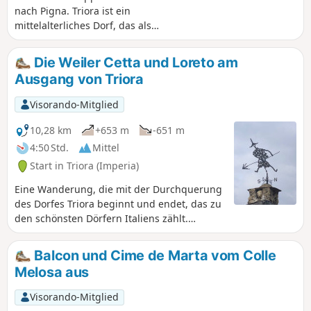
nach Pigna. Triora ist ein
mittelalterliches Dorf, das als
„Hexendorf“ (il paese delle streghe)
bekannt ist. Es ist das bedeutendste
Die Weiler Cetta und Loreto am
Dorf im Argentina-Tal. Triora zählt zu
Ausgang von Triora
den schönsten Dörfern Italiens.
Nachdem Sie der Nervia gefolgt sind,
Visorando-Mitglied
erreichen Sie Pigna. Die Altstadt des
Dorfes zeichnet sich durch ihre Gassen
10,28 km
+653 m
-651 m
aus, die in konzentrischen Ringen um
4:50 Std.
Mittel
die Häuser angeordnet sind. Pigna ist
Start in Triora (Imperia)
zudem ein Kurort.
Eine Wanderung, die mit der Durchquerung
des Dorfes Triora beginnt und endet, das zu
den schönsten Dörfern Italiens zählt.
Letzteres ist ein perfektes Beispiel für ein
mittelalterliches Dorf, in dem jede Gasse,
Balcon und Cime de Marta vom Colle
jeder kleine Platz, jede Mauer und jedes
Melosa aus
Gebäude von Jahrhunderten der Geschichte
und Traditionen zeugen. Das bewaldete Tal,
Visorando-Mitglied
die alte Brücke über dem Argentina-Tal und