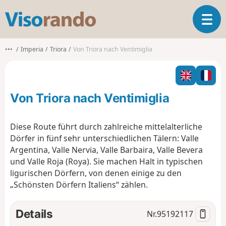
V
T
i
o
s
g
o
•••
Imperia
Triora
Von Triora nach Ventimiglia
g
r
l
a
e
n
n
d
Von Triora nach Ventimiglia
a
o
v
i
Diese Route führt durch zahlreiche mittelalterliche
g
Dörfer in fünf sehr unterschiedlichen Tälern: Valle
a
Argentina, Valle Nervia, Valle Barbaira, Valle Bevera
t
und Valle Roja (Roya). Sie machen Halt in typischen
i
o
ligurischen Dörfern, von denen einige zu den
n
„Schönsten Dörfern Italiens“ zählen.
Details
Nr.
95192117