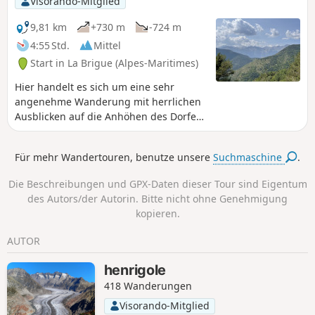
Visorando-Mitglied
italienischen Grenze.Fünf Tage, um die Pointe Marguareis
zu besteigen und zu umrunden.
9,81 km
+730 m
-724 m
4:55 Std.
Mittel
Start in La Brigue (Alpes-Maritimes)
Hier handelt es sich um eine sehr
angenehme Wanderung mit herrlichen
Ausblicken auf die Anhöhen des Dorfes
Morignole, vorbei an der Stroup-
Kaskade und mit Endpunkt an der
Für mehr Wandertouren, benutze unsere
Suchmaschine
.
Schafhütte von Chambeuil.
Die Beschreibungen und GPX-Daten dieser Tour sind Eigentum
des Autors/der Autorin. Bitte nicht ohne Genehmigung
kopieren.
AUTOR
henrigole
418 Wanderungen
Visorando-Mitglied