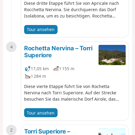
Diese dritte Etappe führt Sie von Apricale nach
Rocchetta Nervina. Sie durchqueren das Dorf
Isolabona, um es zu besichtigen. Rocchetta
Nervina hat sein mittelalterliches
Erscheinungsbild und seine Verteidigungsanlage
Tour ansehen
mit ihren beiden Brücken, die das Dorf mit der
Straße verbinden, vollständig bewahrt.
4
Rochetta Nervina – Torri
Superiore
17,05 km
1 155 m
1 284 m
Diese vierte Etappe führt Sie von Rochetta
Nervina nach Torri Superiore. Auf der Strecke
besuchen Sie das malerische Dorf Airole, das
hoch über der Roya thront. Sie machen Halt im
Ökodorf Torri Superiore. Dieses mittelalterliche
Tour ansehen
Dorf, das in den 90er Jahren eine Ruine war,
wurde von Freiwilligen vollständig wieder
Z
aufgebaut.
Torri Superiore –