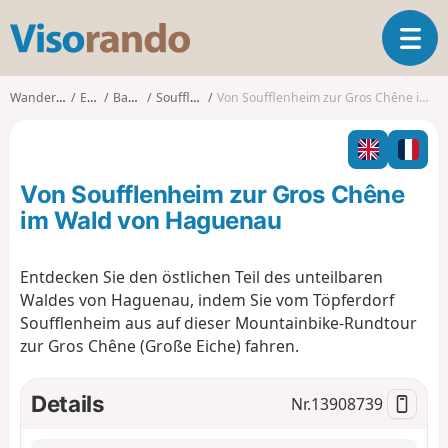
V
T
i
o
s
g
o
Wanderungen
Elsass
Bas-Rhin
Soufflenheim
Von Soufflenheim zur Gros Chêne im Wald von Haguenau
g
r
l
a
e
n
n
d
Von Soufflenheim zur Gros Chêne
a
o
v
im Wald von Haguenau
i
g
Entdecken Sie den östlichen Teil des unteilbaren
a
Waldes von Haguenau, indem Sie vom Töpferdorf
t
i
Soufflenheim aus auf dieser Mountainbike-Rundtour
o
zur Gros Chêne (Große Eiche) fahren.
n
Details
Nr.
13908739