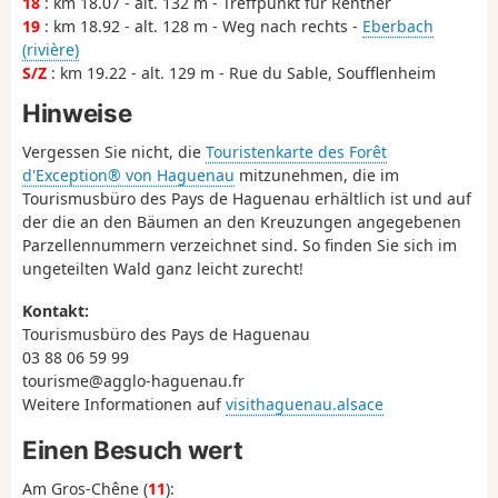
18
: km 18.07 - alt. 132 m - Treffpunkt für Rentner
19
: km 18.92 - alt. 128 m - Weg nach rechts -
Eberbach
(rivière)
S/Z
: km 19.22 - alt. 129 m - Rue du Sable, Soufflenheim
Hinweise
Vergessen Sie nicht, die
Touristenkarte des Forêt
d'Exception® von Haguenau
mitzunehmen, die im
Tourismusbüro des Pays de Haguenau erhältlich ist und auf
der die an den Bäumen an den Kreuzungen angegebenen
Parzellennummern verzeichnet sind. So finden Sie sich im
ungeteilten Wald ganz leicht zurecht!
Kontakt:
Tourismusbüro des Pays de Haguenau
03 88 06 59 99
tourisme@agglo-haguenau.fr
Weitere Informationen auf
visithaguenau.alsace
Einen Besuch wert
Am Gros-Chêne (
11
):