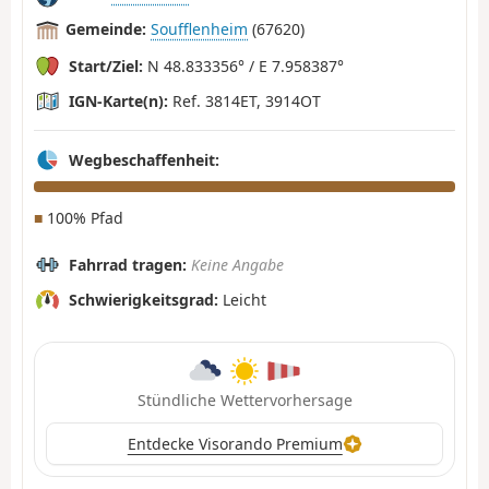
Gemeinde:
Soufflenheim
(67620)
Start/Ziel:
N 48.833356° / E 7.958387°
IGN-Karte(n):
Ref. 3814ET, 3914OT
Wegbeschaffenheit:
■
100% Pfad
Fahrrad tragen:
Keine Angabe
Schwierigkeitsgrad:
Leicht
Stündliche Wettervorhersage
Entdecke Visorando Premium