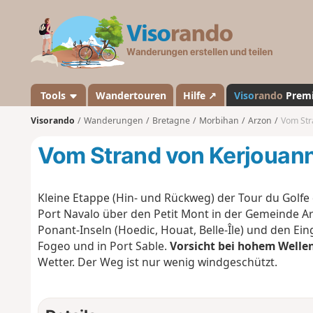
V
i
s
o
r
a
Tools
Wandertouren
Hilfe ↗
Viso
rando
Prem
n
Visorando
Wanderungen
Bretagne
Morbihan
Arzon
Vom Str
d
o
Vom Strand von Kerjouann
Kleine Etappe (Hin- und Rückweg) der Tour du Gol
Port Navalo über den Petit Mont in der Gemeinde Arz
Ponant-Inseln (Hoedic, Houat, Belle-Île) und den E
Fogeo und in Port Sable.
Vorsicht bei hohem Welle
Wetter. Der Weg ist nur wenig windgeschützt.