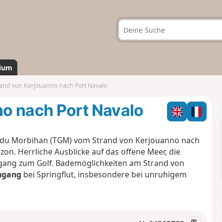
ium
and von Kerjouanno nach Port Navalo
o nach Port Navalo
fe du Morbihan (TGM) vom Strand von Kerjouanno nach
on. Herrliche Ausblicke auf das offene Meer, die
ingang zum Golf. Bademöglichkeiten am Strand von
ngang
bei Springflut, insbesondere bei unruhigem