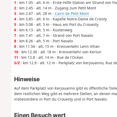
1
: km 1.05 - alt. 6 m - Erste-Hilfe-Station am Strand von F
2
: km 2.45 - alt. 14 m - Zugang zum Petit Mont
3
: km 2.67 - alt. 28 m -
Cairn de Petit Mont
4
: km 3.85 - alt. 6 m - Kapelle Notre-Dame de Croisty
5
: km 5.08 - alt. 5 m - Haus am Port du Crouesty
6
: km 6.13 - alt. 5 m - Küstenweg
7
: km 7.41 - alt. 7 m - Strand von Port Navalo
8
: km 8.26 - alt. 5 m - Port Navalo
9
: km 11.56 - alt. 15 m - Kreisverkehr Lenn Vihan
10
: km 12.36 - alt. 18 m - Kreisverkehr von Kerlun
11
: km 12.8 - alt. 14 m - Rue de l'Océan
S/Z
: km 12.9 - alt. 12 m - Parkplatz von Kerjouanno, Rue d
Hinweise
Auf dem Parkplatz von Kerjouanno gibt es öffentliche Toile
dem restlichen Weg gibt es mehrere Stellen, an denen man 
insbesondere in Port du Crouesty und in Port Navalo.
Einen Besuch wert