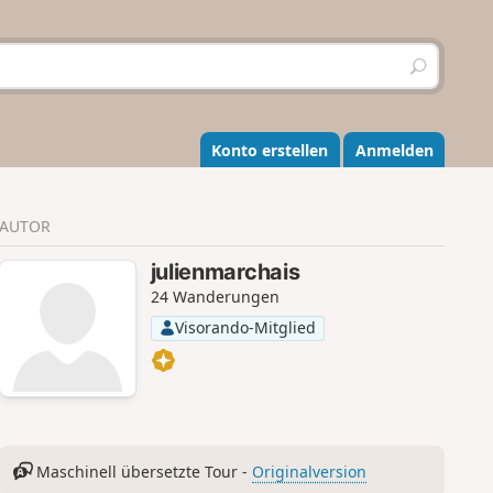
S
u
c
h
e
Konto erstellen
Anmelden
n
AUTOR
julienmarchais
24 Wanderungen
Visorando-Mitglied
Maschinell übersetzte Tour -
Originalversion