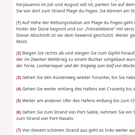
Kerjouanno im Juli und August voll ist, parken Sie auf d
Sie von dort zum Strand Plage du Fogeo. Sie können am 
(
1
) Auf Höhe der Rettungsstation am Plage du Fogeo geht
hinter der Düne beginnt und zur „Freizeitebene“ mit vers
Dieser Abschnitt ist vor dem Seewind geschützt. Weiter g
Mont.
(
2
) Biegen Sie rechts ab und steigen Sie zum Gipfel hinauf
der im Zweiten Weltkrieg zu einem Bunker umgebaut wur
der Ferne, Locmariaquer und der Eingang zum Golf von Morbi
(
3
) Gehen Sie den Küstenweg wieder hinunter, bis Sie ne
(
4
) Gehen Sie weiter entlang des Hafens von Crouesty bis
(
5
) Weiter am anderen Ufer des Hafens entlang bis zum Ch
(
6
) Gehen Sie zum Strand von Port-Sable, nehmen Sie ein
zum Strand von Port-Navalo.
(
7
) Von diesem schönen Strand aus geht es links weiter a