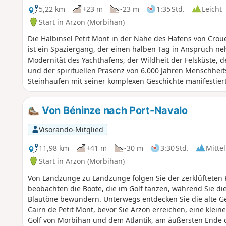
5,22 km
+23 m
-23 m
1:35 Std.
Leicht
Start in Arzon (Morbihan)
Die Halbinsel Petit Mont in der Nähe des Hafens von Cro
ist ein Spaziergang, der einen halben Tag in Anspruch 
Modernität des Yachthafens, der Wildheit der Felsküste,
und der spirituellen Präsenz von 6.000 Jahren Menschheit
Steinhaufen mit seiner komplexen Geschichte manifestiert
Von Béninze nach Port-Navalo
Visorando-Mitglied
11,98 km
+41 m
-30 m
3:30 Std.
Mittel
Start in Arzon (Morbihan)
Von Landzunge zu Landzunge folgen Sie der zerklüfteten 
beobachten die Boote, die im Golf tanzen, während Sie die
Blautöne bewundern. Unterwegs entdecken Sie die alte G
Cairn de Petit Mont, bevor Sie Arzon erreichen, eine kle
Golf von Morbihan und dem Atlantik, am äußersten Ende d