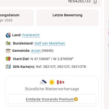
Nr.
64265733
tungsdatum
Letzte Bewertung
Apr 2026
–
Land:
Frankreich
Bundesland:
Golf von Morbihan
Gemeinde:
Arzon
(56640)
Start/Ziel:
N 47.53606° / W 2.876958°
IGN-Karte(n):
Ref. 0821OT, 0921OT, 0921OTR
Stündliche Wettervorhersage
Entdecke Visorando Premium