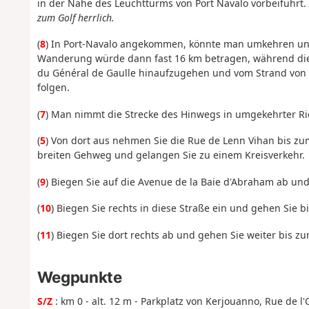
in der Nähe des Leuchtturms von Port Navalo vorbeiführt.
zum Golf herrlich.
(
8
) In Port-Navalo angekommen, könnte man umkehren und
Wanderung würde dann fast 16 km betragen, während diese
du Général de Gaulle hinaufzugehen und vom Strand von 
folgen.
(
7
) Man nimmt die Strecke des Hinwegs in umgekehrter Ri
(
5
) Von dort aus nehmen Sie die Rue de Lenn Vihan bis zum
breiten Gehweg und gelangen Sie zu einem Kreisverkehr.
(
9
) Biegen Sie auf die Avenue de la Baie d'Abraham ab und 
(
10
) Biegen Sie rechts in diese Straße ein und gehen Sie b
(
11
) Biegen Sie dort rechts ab und gehen Sie weiter bis z
Wegpunkte
S/Z
: km 0 - alt. 12 m - Parkplatz von Kerjouanno, Rue de l