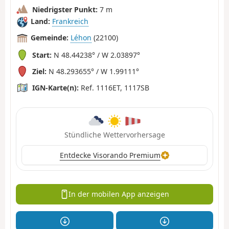
Niedrigster Punkt:
7 m
Land:
Frankreich
Gemeinde:
Léhon
(22100)
Start:
N 48.44238° / W 2.03897°
Ziel:
N 48.293655° / W 1.99111°
IGN-Karte(n):
Ref. 1116ET, 1117SB
Stündliche Wettervorhersage
Entdecke Visorando Premium
In der mobilen App anzeigen