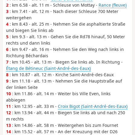
2
: km 6.58 - alt. 11 m - Schleuse von Mottay -
Rance (fleuve)
3
: km 7.41 - alt. 12 m - Nach dieser Schleuse 700 Meter
weitergehen
4
: km 8.43 - alt. 25 m - Nehmen Sie die asphaltierte Straße
und biegen Sie links ab
5
: km 9.3 - alt. 13 m - Gehen Sie die Rd78 hinauf, 50 Meter
rechts und dann links
6
: km 9.47 - alt. 16 m - Nehmen Sie den Weg nach links in
Richtung Béchardais
7
: km 10.45 - alt. 13 m - Biegen Sie links ab. In Richtung -
Étang de Bétineuc (Saint-André-des-Eaux)
8
: km 10.87 - alt. 12 m - Kirche Saint-André-des-Eaux
9
: km 11.18 - alt. 13 m - Nehmen Sie die Hauptstraße auf
der linken Seite
10
: km 11.86 - alt. 14 m - Weiter bis Ville Even, links
abbiegen
11
: km 12.95 - alt. 33 m -
Croix Bigot (Saint-André-des-Eaux)
12
: km 13.94 - alt. 44 m - Biegen Sie links ab und nach 250
m rechts
13
: km 14.86 - alt. 58 m - Weitergehen bis zum Fournet
14
: km 15.52 - alt. 57 m - An der Kreuzung mit der D26