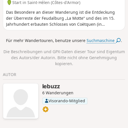
Start in Saint-Hélen (Côtes-d'Armor)
Das Besondere an dieser Wanderung ist die Entdeckung
der Überreste der Feudalburg „La Motte“ und des im 15.
Jahrhundert erbauten Schlosses von Coëtquen (in
Privatbesitz). Die Route führt über kleine Straßen sowie
schöne Waldwege. Der Name Coëtquen lässt sich mit
Für mehr Wandertouren, benutze unsere
Suchmaschine
.
„weißer Wald“ übersetzen. Die Coëtquen waren
Feudalherren, die in einen Zweig der Familie von Dinan
Die Beschreibungen und GPX-Daten dieser Tour sind Eigentum
eingingen.
des Autors/der Autorin. Bitte nicht ohne Genehmigung
kopieren.
AUTOR
lebuzz
6 Wanderungen
Visorando-Mitglied