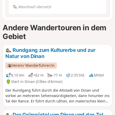
Maschinell übersetzt
Andere Wandertouren in dem
Gebiet
Rundgang zum Kulturerbe und zur
Natur von Dinan
Verein/ Wanderführer/in
8,10 km
+82 m
-77 m
2:35 Std.
Mittel
Start in Dinan (Côtes-d'Armor)
Der Rundgang führt durch die Altstadt von Dinan und
vorbei an mehreren Sehenswürdigkeiten, dann hinunter ins
Tal der Rance. Er führt durch Léhon, ein malerisches kleines
Dorf, und endet entlang der Rance und dem Hafen von
Dinan. Für den Rundgang entlang der Stadtmauern siehe
Der Grüngürtel von Dinan und das Tal