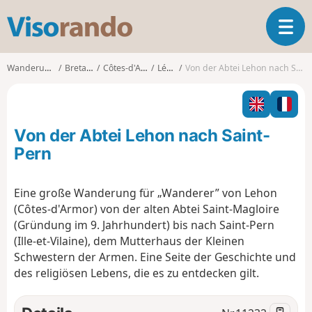
V
T
i
o
s
g
o
Wanderungen
Bretagne
Côtes-d'Armor
Léhon
Von der Abtei Lehon nach Saint-Pern
g
r
l
a
e
n
n
d
Von der Abtei Lehon nach Saint-
a
o
v
Pern
i
g
Eine große Wanderung für „Wanderer” von Lehon
a
(Côtes-d'Armor) von der alten Abtei Saint-Magloire
t
i
(Gründung im 9. Jahrhundert) bis nach Saint-Pern
o
(Ille-et-Vilaine), dem Mutterhaus der Kleinen
n
Schwestern der Armen. Eine Seite der Geschichte und
des religiösen Lebens, die es zu entdecken gilt.