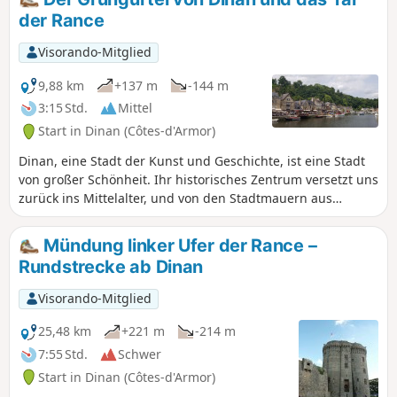
den Plan auf der Website von Dinan Agglo (siehe praktische
der Rance
Informationen). Die Fahrzeit berücksichtigt keine Pausen
und Zwischenstopps für Besichtigungen oder
Visorando-Mitglied
Beobachtungen!
9,88 km
+137 m
-144 m
3:15 Std.
Mittel
Start in Dinan (Côtes-d'Armor)
Dinan, eine Stadt der Kunst und Geschichte, ist eine Stadt
von großer Schönheit. Ihr historisches Zentrum versetzt uns
zurück ins Mittelalter, und von den Stadtmauern aus
überblickt der Besucher das Tal der Rance und das
Straßenviadukt, das mit seinen 10 Bögen und einer Höhe
Mündung linker Ufer der Rance –
von 50 Metern die Rance überspannt. Hinzu kommt die
Rundstrecke ab Dinan
Durchquerung des wunderschönen Ortskerns von Léhon
und schließlich ein romantischer Spaziergang entlang der
Visorando-Mitglied
Rance.
25,48 km
+221 m
-214 m
7:55 Std.
Schwer
Start in Dinan (Côtes-d'Armor)