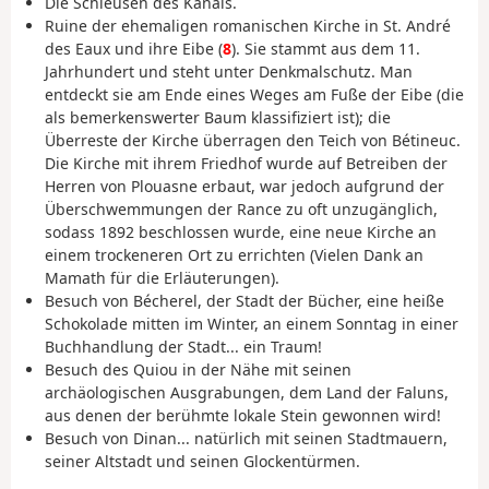
Die Schleusen des Kanals.
Ruine der ehemaligen romanischen Kirche in St. André
des Eaux und ihre Eibe (
8
). Sie stammt aus dem 11.
Jahrhundert und steht unter Denkmalschutz. Man
entdeckt sie am Ende eines Weges am Fuße der Eibe (die
als bemerkenswerter Baum klassifiziert ist); die
Überreste der Kirche überragen den Teich von Bétineuc.
Die Kirche mit ihrem Friedhof wurde auf Betreiben der
Herren von Plouasne erbaut, war jedoch aufgrund der
Überschwemmungen der Rance zu oft unzugänglich,
sodass 1892 beschlossen wurde, eine neue Kirche an
einem trockeneren Ort zu errichten (Vielen Dank an
Mamath für die Erläuterungen).
Besuch von Bécherel, der Stadt der Bücher, eine heiße
Schokolade mitten im Winter, an einem Sonntag in einer
Buchhandlung der Stadt... ein Traum!
Besuch des Quiou in der Nähe mit seinen
archäologischen Ausgrabungen, dem Land der Faluns,
aus denen der berühmte lokale Stein gewonnen wird!
Besuch von Dinan... natürlich mit seinen Stadtmauern,
seiner Altstadt und seinen Glockentürmen.