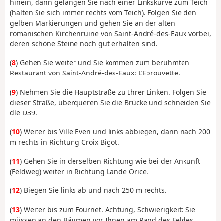
hinein, dann gelangen Sie nach einer Linkskurve zum Teich
(halten Sie sich immer rechts vom Teich). Folgen Sie den
gelben Markierungen und gehen Sie an der alten
romanischen Kirchenruine von Saint-André-des-Eaux vorbei,
deren schöne Steine noch gut erhalten sind.
(
8
) Gehen Sie weiter und Sie kommen zum berühmten
Restaurant von Saint-André-des-Eaux: L’Eprouvette.
(
9
) Nehmen Sie die Hauptstraße zu Ihrer Linken. Folgen Sie
dieser Straße, überqueren Sie die Brücke und schneiden Sie
die D39.
(
10
) Weiter bis Ville Even und links abbiegen, dann nach 200
m rechts in Richtung Croix Bigot.
(
11
) Gehen Sie in derselben Richtung wie bei der Ankunft
(Feldweg) weiter in Richtung Lande Orice.
(
12
) Biegen Sie links ab und nach 250 m rechts.
(
13
) Weiter bis zum Fournet. Achtung, Schwierigkeit: Sie
müssen an den Bäumen vor Ihnen am Rand des Feldes