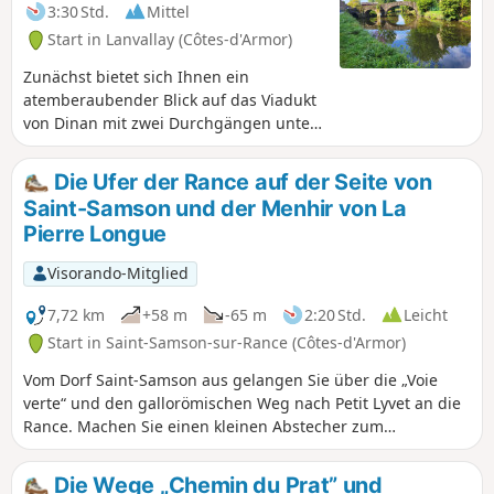
3:30 Std.
Mittel
Start in Lanvallay (Côtes-d'Armor)
Zunächst bietet sich Ihnen ein
atemberaubender Blick auf das Viadukt
von Dinan mit zwei Durchgängen unter
den Arkaden, dann führt Sie der Weg
gemächlich entlang der kanalisierten
Die Ufer der Rance auf der Seite von
Rance bis zum Dorf Tressaint und
Saint-Samson und der Menhir von La
seinem Wald. Diese Route bietet Ruhe
Pierre Longue
und Gelassenheit, obwohl sie ganz in
der Nähe eines sehr touristischen
Visorando-Mitglied
Ballungsraums liegt.
7,72 km
+58 m
-65 m
2:20 Std.
Leicht
Start in Saint-Samson-sur-Rance (Côtes-d'Armor)
Vom Dorf Saint-Samson aus gelangen Sie über die „Voie
verte“ und den gallorömischen Weg nach Petit Lyvet an die
Rance. Machen Sie einen kleinen Abstecher zum
sogenannten Menhir „La Pierre Longue“: Mit seinen 8,5 m
Höhe steht er dort bereits seit 2500 bis 3000 Jahren vor
Die Wege „Chemin du Prat” und