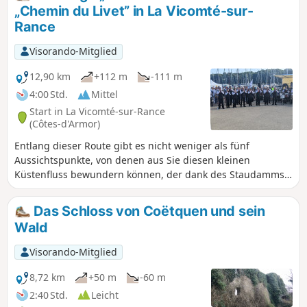
unserer Zeitrechnung.
„Chemin du Livet” in La Vicomté-sur-
Rance
Visorando-Mitglied
12,90 km
+112 m
-111 m
4:00 Std.
Mittel
Start in La Vicomté-sur-Rance
(Côtes-d'Armor)
Entlang dieser Route gibt es nicht weniger als fünf
Aussichtspunkte, von denen aus Sie diesen kleinen
Küstenfluss bewundern können, der dank des Staudamms
der Gezeitenkraftwerk zwischen Saint-Malo und Dinard
berühmt ist. Nachdem Sie zunächst am Süßwasser und
Das Schloss von Coëtquen und sein
dann am Salzwasser entlanggewandert sind, beenden Sie
Wald
Ihre Tour auf Hohlwegen, die Sie zu einem fünftausend
Jahre alten Monument führen.
Visorando-Mitglied
8,72 km
+50 m
-60 m
2:40 Std.
Leicht