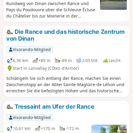
Rundweg von Dinan zwischen Rance und
Pays du Poudouvre über die Schleuse Écluse
du Châtelier bis zur Moinerie in der
Gemeinde Plouër-sur-Rance.
Die Rance und das historische Zentrum
von Dinan
Visorando-Mitglied
6,36 km
+89 m
-89 m
2:05 Std.
Leicht
Start in Lanvallay (Côtes-d'Armor)
Schlängeln Sie sich entlang der Rance, machen Sie einen
Zwischenstopp an der Abtei Sainte-Magloire-de-Léhon und
erreichen Sie die befestigten Höhen und das historische
Zentrum von Dinan.
Tressaint am Ufer der Rance
Visorando-Mitglied
10,61 km
+170 m
-172 m