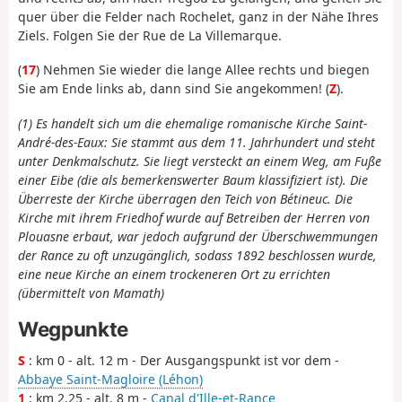
quer über die Felder nach Rochelet, ganz in der Nähe Ihres
Ziels. Folgen Sie der Rue de La Villemarque.
(
17
) Nehmen Sie wieder die lange Allee rechts und biegen
Sie am Ende links ab, dann sind Sie angekommen! (
Z
).
(1) Es handelt sich um die ehemalige romanische Kirche Saint-
André-des-Eaux: Sie stammt aus dem 11. Jahrhundert und steht
unter Denkmalschutz. Sie liegt versteckt an einem Weg, am Fuße
einer Eibe (die als bemerkenswerter Baum klassifiziert ist). Die
Überreste der Kirche überragen den Teich von Bétineuc. Die
Kirche mit ihrem Friedhof wurde auf Betreiben der Herren von
Plouasne erbaut, war jedoch aufgrund der Überschwemmungen
der Rance zu oft unzugänglich, sodass 1892 beschlossen wurde,
eine neue Kirche an einem trockeneren Ort zu errichten
(übermittelt von Mamath)
Wegpunkte
S
: km 0 - alt. 12 m - Der Ausgangspunkt ist vor dem -
Abbaye Saint-Magloire (Léhon)
1
: km 2.25 - alt. 8 m -
Canal d'Ille-et-Rance