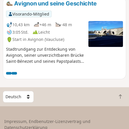
Avignon und seine Geschichte
Visorando-Mitglied
10,43 km
+46 m
-48 m
3:05 Std.
Leicht
Start in Avignon (Vaucluse)
Stadtrundgang zur Entdeckung von
Avignon, seiner unverzichtbaren Brücke
Saint-Bénezet und seines Papstpalasts,
aber auch aller weniger bekannten
historischen Denkmäler, die einen
Abstecher wert sind.
W
Z
ä
u
h
r
l
ü
e
Impressum, Endbenutzer-Lizenzvertrag und
c
e
Datenschutzerklärung