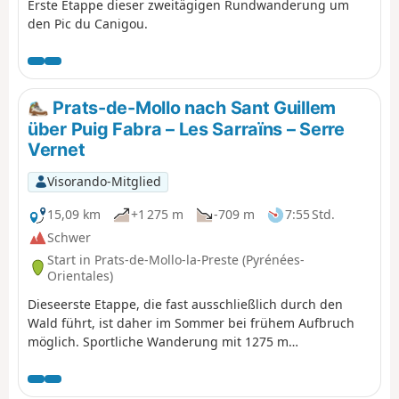
Erste Etappe dieser zweitägigen Rundwanderung um
den Pic du Canigou.
Prats-de-Mollo nach Sant Guillem
über Puig Fabra – Les Sarraïns – Serre
Vernet
Visorando-Mitglied
15,09 km
+1 275 m
-709 m
7:55 Std.
Schwer
Start in Prats-de-Mollo-la-Preste (Pyrénées-
Orientales)
Dieseerste Etappe, die fast ausschließlich durch den
Wald führt, ist daher im Sommer bei frühem Aufbruch
möglich. Sportliche Wanderung mit 1275 m
Höhenunterschied auf markierten, wenig oder gar nicht
begangenen Wegen, die Orientierungssinn und die GPX-
Datei erfordern.Schöne Orte zum Ausruhen und