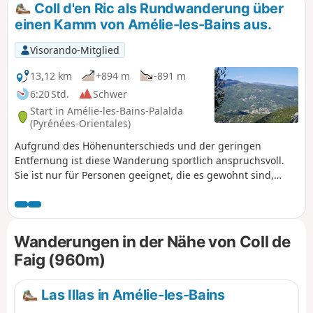
Coll d'en Ric als Rundwanderung über
einen Kamm von Amélie-les-Bains aus.
Visorando-Mitglied
13,12 km
+894 m
-891 m
6:20 Std.
Schwer
Start in Amélie-les-Bains-Palalda
(Pyrénées-Orientales)
Aufgrund des Höhenunterschieds und der geringen
Entfernung ist diese Wanderung sportlich anspruchsvoll.
Sie ist nur für Personen geeignet, die es gewohnt sind,
abseits markierter Wege zu wandern. Das Spektakel ist
garantiert, denn zahlreiche Lücken in der relativ niedrigen
Vegetation ermöglichen den Blick auf die umliegenden
Waldmassive. Außerdem ist während des gesamten
Wanderungen in der Nähe von Coll de
Aufstiegs der Grenzkamm gut sichtbar. Der Roc de France
Faig (960m)
liegt in Sichtweite. Der Rückweg erfolgt über die Etappe 39
der Haute Route Pyrénéenne.
Las Illas in Amélie-les-Bains