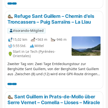
La Llau steigen Sie zum Coll de la Rua hinauf.Folgen Sie
einem kleinen Grasweg bis zur Schutzhütte und zur Font
del Brigadier.Steigen Sie dann auf einem sehr steilen
Refuge Sant Guillem – Chemin d'els
Weg bis zur Soca hinauf.Erreichen Sie anschließend den
Troncassers – Puig Sarraïns – La Llau
Coll de l'Estanyol.Weiter geht es mit einem schönen
Abstieg zur Berghütte Sant Guillem.Weite Landschaften
Visorando-Mitglied
prägen diesen ersten Tag Ihrer Entdeckungswanderung.
15,02 km
+563 m
-946 m
5:55 Std.
Mittel
Start in Le Tech (Pyrénées-
Orientales)
Zweiter Tag von: Zwei Tage Entdeckungstour zur
Berghütte Sant Guillem, von der Berghütte Sant Guillem
aus .Zwischen (8) und (12) wird eine GPX-Route dringend
empfohlen oder ein sehr guter Orientierungssinn, trotz
sehr guter Markierungen und Steinmännchen. Stand
Ende Juli 2023.Coll de Serre Vernet über einen
wunderschönen, sehr gut begehbaren Weg in Hanglage.
Sant Guillem in Prats-de-Mollo über
Gleiches gilt für den Puig dels Sarraïns.Rückkehr zur
Serre Vernet – Comella – Lloses – Miracle
Berghütte über einen schönen Weg, dann über schöne,