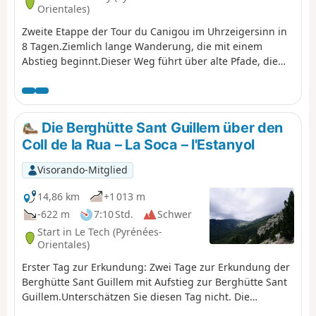
Orientales)
Zweite Etappe der Tour du Canigou im Uhrzeigersinn in
8 Tagen.Ziemlich lange Wanderung, die mit einem
Abstieg beginnt.Dieser Weg führt über alte Pfade, die
Weiden und Täler verbinden.
Die Berghütte Sant Guillem über den
Coll de la Rua – La Soca – l'Estanyol
Visorando-Mitglied
14,86 km
+1 013 m
-622 m
7:10 Std.
Schwer
Start in Le Tech (Pyrénées-
Orientales)
Erster Tag zur Erkundung: Zwei Tage zur Erkundung der
Berghütte Sant Guillem mit Aufstieg zur Berghütte Sant
Guillem.Unterschätzen Sie diesen Tag nicht. Die
angegebene Dauer ist realistisch.Vom Wanderparkplatz