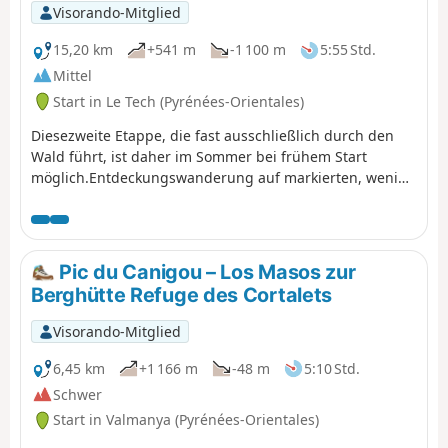
angenehme Pfade im Unterholz.Nach einer Pause in der
Visorando-Mitglied
Hütte geht es auf dem klassischen Weg zurück zum
Parkplatz von La Llau.
15,20 km
+541 m
-1 100 m
5:55 Std.
Mittel
Start in Le Tech (Pyrénées-Orientales)
Diesezweite Etappe, die fast ausschließlich durch den
Wald führt, ist daher im Sommer bei frühem Start
möglich.Entdeckungswanderung auf markierten, wenig
oder gar nicht begangenen Wegen, die einen guten
Orientierungssinn und die GPX-Datei erfordern. Schöne
Orte zum Ausruhen und Genießen der Landschaft.
Pic du Canigou – Los Masos zur
Berghütte Refuge des Cortalets
Visorando-Mitglied
6,45 km
+1 166 m
-48 m
5:10 Std.
Schwer
Start in Valmanya (Pyrénées-Orientales)