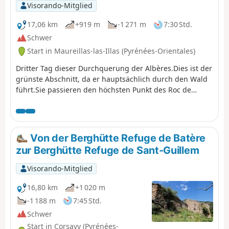
Visorando-Mitglied
17,06 km
+919 m
-1 271 m
7:30 Std.
Schwer
Start in Maureillas-las-Illas (Pyrénées-Orientales)
Dritter Tag dieser Durchquerung der Albères.Dies ist der
grünste Abschnitt, da er hauptsächlich durch den Wald
führt.Sie passieren den höchsten Punkt des Roc de
France (Roca de Frausa) mit einem herrlichen Panorama
über einen Großteil der Pyrénées Orientales und den
Canigou (Canigó).
Von der Berghütte Refuge de Batère
zur Berghütte Refuge de Sant-Guillem
Visorando-Mitglied
16,80 km
+1 020 m
-1 188 m
7:45 Std.
Schwer
Start in Corsavy (Pyrénées-