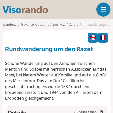
V
T
i
o
s
g
o
Wanderungen
Provence-Alpes-Côte d'Azur
Alpes-Maritimes
Castillon
Rundwanderung um den Razet
g
r
l
a
e
n
n
d
Rundwanderung um den Razet
a
o
v
i
Schöne Wanderung auf den Anhöhen zwischen
g
Menton und Sospel mit herrlichen Ausblicken auf das
a
Meer, bei klarem Wetter auf Korsika und auf die Gipfel
t
des Mercantour. Das alte Dorf Castillon ist
i
o
geschichtsträchtig. Es wurde 1887 durch ein
n
Erdbeben zerstört und 1944 von den Alliierten dem
Erdboden gleichgemacht.
Details
Nr.
93951350