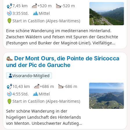
7,45 km
+520 m
-520 m
3:35 Std.
Mittel
Start in Castillon (Alpes-Maritimes)
Eine schöne Wanderung im mediterranen Hinterland.
Zwischen Wäldern und Felsen mit Spuren der Geschichte
(Festungen und Bunker der Maginot-Linie!). Vielfältige
Ausblicke zwischen Meer und Bergen.
Der Mont Ours, die Pointe de Siricocca
und der Pic de Garuche
Visorando-Mitglied
10,43 km
+686 m
-686 m
4:55 Std.
Mittel
Start in Castillon (Alpes-Maritimes)
Sehr schöne Wanderung in der
hügeligen Landschaft des Hinterlands
von Menton. Unbeschwerter Aufstieg
auf drei Gipfel, die herrliche Ausblicke