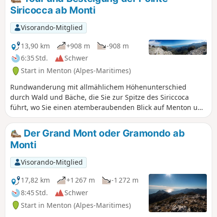
Weißeichenwaldes). Vielfältige Ausblicke auf die Küste, den
Siricocca ab Monti
Mercantour und das Hinterland von Nizza.
Visorando-Mitglied
13,90 km
+908 m
-908 m
6:35 Std.
Schwer
Start in Menton (Alpes-Maritimes)
Rundwanderung mit allmählichem Höhenunterschied
durch Wald und Bäche, die Sie zur Spitze des Siriccoca
führt, wo Sie einen atemberaubenden Blick auf Menton und
seine Umgebung genießen können.
Der Grand Mont oder Gramondo ab
Monti
Visorando-Mitglied
17,82 km
+1 267 m
-1 272 m
8:45 Std.
Schwer
Start in Menton (Alpes-Maritimes)