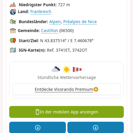
Niedrigster Punkt:
727 m
Land:
Frankreich
Bundesländer:
Alpen
,
Préalpes de Nice
Gemeinde:
Castillon
(06500)
Start/Ziel:
N 43.837514° / E 7.460678°
IGN-Karte(n):
Ref. 3741ET, 3742OT
Stündliche Wettervorhersage
Entdecke Visorando Premium
In der mobilen App anzeigen