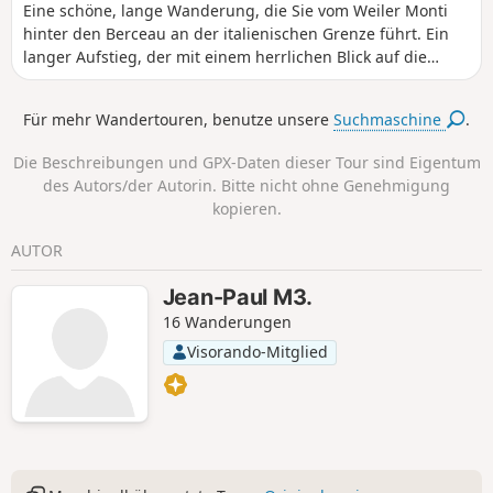
Eine schöne, lange Wanderung, die Sie vom Weiler Monti
hinter den Berceau an der italienischen Grenze führt. Ein
langer Aufstieg, der mit einem herrlichen Blick auf die
Küste von Monaco bis nach Bordighera belohnt wird.
ACHTUNG: Nach den Unwettern im Dezember 2019 hat der
Für mehr Wandertouren, benutze unsere
Suchmaschine
.
Weg von Monti nach Castellar durch das Vallon Obscur
zahlreiche Schäden davongetragen.
Die Beschreibungen und GPX-Daten dieser Tour sind Eigentum
des Autors/der Autorin. Bitte nicht ohne Genehmigung
kopieren.
AUTOR
Jean-Paul M3.
16 Wanderungen
Visorando-Mitglied