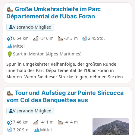
und eine abwechslungsreiche
Große Umkehrschleife im Parc
Umgebung bieten.
Départemental de l'Ubac Foran
Visorando-Mitglied
6,54 km
+316 m
-313 m
2:45 Std.
Mittel
Start in Menton (Alpes-Maritimes)
Spur, in umgekehrter Reihenfolge, der größten Runde
innerhalb des Parc Départemental de l'Ubac Foran in
Menton. Wenn Sie dieser Strecke folgen, nehmen Sie den
Aufstieg, vorbei an schattigen Bereichen und, im Unterholz,
mit genügend Platz für eine Person, dann den Abstieg auf
Tour und Aufstieg zur Pointe Siricocca
einer breiten, sonnigen Piste.
vom Col des Banquettes aus
Visorando-Mitglied
7,46 km
+411 m
-414 m
3:20 Std.
Mittel