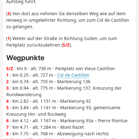
Aufstieg führt.
(
3
) Von dort aus nehmen Sie denselben Weg wie auf dem
Hinweg in umgekehrter Richtung, um zum Col de Castillon
zu gelangen.
(
1
) Weiter auf der Straße in Richtung Süden, um zum
Parkplatz zurückzukehren (
S/Z
).
Wegpunkte
S/Z
: km 0 - alt. 736 m - Parkplatz von Vieux Castillon
1
: km 0.25 - alt. 727 m -
Col de Castillon
2
: km 0.74 - alt. 755 m - Markierung 136
3
: km 0.94 - alt. 775 m - Markierung 137, Kreuzung der
Rundwanderung
4
: km 2.82 - alt. 1 151 m - Markierung 92
5
: km 3.84 - alt. 1 141 m - Markierung 93, gemeinsame
Kreuzung Hin- und Rückweg
6
: km 4.12 - alt. 1 167 m - Markierung 93a – Pierre Pointue
7
: km 4.71 - alt. 1 284 m - Mont Razet
8
: km 7.75 - alt. 768 m - Abzweigung nach rechts