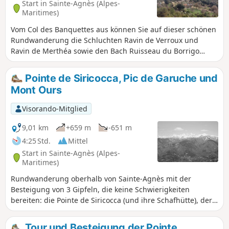
Start in Sainte-Agnès (Alpes-
Maritimes)
Vom Col des Banquettes aus können Sie auf dieser schönen
Rundwanderung die Schluchten Ravin de Verroux und
Ravin de Merthéa sowie den Bach Ruisseau du Borrigo
entdecken. Dabei kommen Sie auch an zahlreichen
Festungsanlagen vorbei, die die darunter liegenden Täler
Pointe de Siricocca, Pic de Garuche und
überragen. Von der Pointe Siricocca aus können Sie Menton
Mont Ours
und das Dorf Sainte-Agnès bewundern.
Visorando-Mitglied
9,01 km
+659 m
-651 m
4:25 Std.
Mittel
Start in Sainte-Agnès (Alpes-
Maritimes)
Rundwanderung oberhalb von Sainte-Agnès mit der
Besteigung von 3 Gipfeln, die keine Schwierigkeiten
bereiten: die Pointe de Siricocca (und ihre Schafhütte), der
Pic de Garuche (und sein Bunker) und der Mont Ours (und
sein DFCI-Wachposten auf dem Gipfel eines
Tour und Besteigung der Pointe