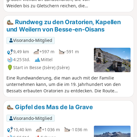
Weiden bis zu Gletschern reichen, die
man auf der Nordseite der Écrins
bewundern kann. Hinweis der
Rundweg zu den Oratorien, Kapellen
Moderation: Sie befinden sich in einem
und Weilern von Besse-en-Oisans
Naturschutzgebiet (Natura 2000), das
besonderen Vorschriften unterliegt
Visorando-Mitglied
(siehe praktische Informationen).
9,49 km
+597 m
-591 m
4:25 Std.
Mittel
Start in Besse (Isère) (Isère)
Eine Rundwanderung, die man auch mit der Familie
unternehmen kann, um die im 19. Jahrhundert von den
Bessats erbauten Oratorien zu entdecken. Die Route
verläuft auf einem sonnigen Hang und führt durch zwei
Weiler mit typischen Häusern und durch das Dorf Besse,
Gipfel des Mas de la Grave
das allein schon einen Besuch wert ist. Als Bonus gibt es
einige herrliche Ausblicke auf das Massif des Grandes
Visorando-Mitglied
Rousses oder das Massif des Écrins zwischen La Meije und
Le Rochail.
10,40 km
+1 036 m
-1 036 m