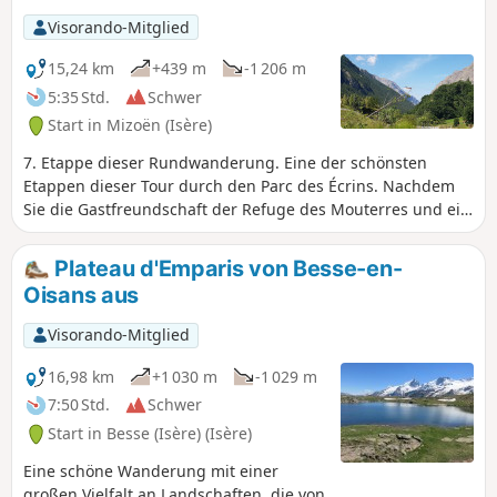
Tages verlängert.
Visorando-Mitglied
15,24 km
+439 m
-1 206 m
5:35 Std.
Schwer
Start in Mizoën (Isère)
7. Etappe dieser Rundwanderung. Eine der schönsten
Etappen dieser Tour durch den Parc des Écrins. Nachdem
Sie die Gastfreundschaft der Refuge des Mouterres und ein
Biwak mit außergewöhnlicher Aussicht in vollen Zügen
genossen haben, entdecken Sie die unberührte Natur des
Plateau d'Emparis von Besse-en-
Plateau d'Emparis, einem Natura-2000-Gebiet mit einer
Oisans aus
artenreichen Bergflora. Sie verlassen denGR® 54C für eine
Variante über das Plateau d'Emparis und seine drei Seen,
Visorando-Mitglied
Cristallin, Noir und Lérié, bevor Sie wieder hinunter nach La
Grave steigen. Hinweis der Moderation: Sie befinden sich in
16,98 km
+1 030 m
-1 029 m
einem sensiblen Naturgebiet (Natura 2000), das
7:50 Std.
Schwer
besonderen Vorschriften unterliegt (siehe praktische
Start in Besse (Isère) (Isère)
Informationen).
Eine schöne Wanderung mit einer
großen Vielfalt an Landschaften, die von