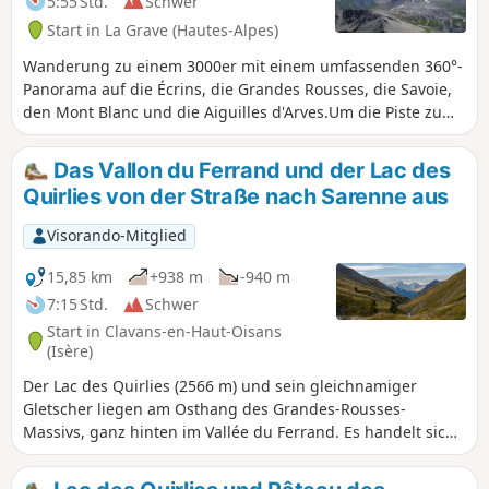
5:55 Std.
Schwer
Start in La Grave (Hautes-Alpes)
Wanderung zu einem 3000er mit einem umfassenden 360°-
Panorama auf die Écrins, die Grandes Rousses, die Savoie,
den Mont Blanc und die Aiguilles d'Arves.Um die Piste zu
begehen, ist ein Fahrzeug mit hoher Bodenfreiheit
erforderlich. (!) Anmerkung eines Nutzers vom 02.
Das Vallon du Ferrand und der Lac des
September 2025: >Sehr schöne Wanderung, aber meiner
Quirlies von der Straße nach Sarenne aus
Meinung nach sollte die Route überarbeitet werden. Denn
die Piste ab Chazelet ist für den Verkehr gesperrt(nur für
Visorando-Mitglied
Berechtigte und Almwirte).
15,85 km
+938 m
-940 m
7:15 Std.
Schwer
Start in Clavans-en-Haut-Oisans
(Isère)
Der Lac des Quirlies (2566 m) und sein gleichnamiger
Gletscher liegen am Osthang des Grandes-Rousses-
Massivs, ganz hinten im Vallée du Ferrand. Es handelt sich
also um eine sehr schöne Wanderung, die durch ein
grünes, beruhigendes Tal führt, um schließlich eine