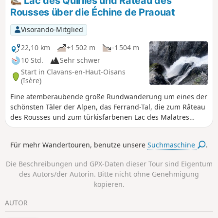
Lac des Quirlies und Râteau des
weitaus mineralischere Landschaft rund um diesen
Rousses über die Échine de Praouat
Gletschersee zu erreichen, der von hohen Gipfeln umgeben
ist. Wunderschöne Ausblicke auf die Massive der Arves, der
Visorando-Mitglied
Écrins und in der Ferne auf die Vanoise. Keine technischen
Schwierigkeiten, abgesehen von der Länge und dem
22,10 km
+1 502 m
-1 504 m
Höhenunterschied.
10 Std.
Sehr schwer
Start in Clavans-en-Haut-Oisans
(Isère)
Eine atemberaubende große Rundwanderung um eines der
schönsten Täler der Alpen, das Ferrand-Tal, die zum Râteau
des Rousses und zum türkisfarbenen Lac des Malatres
führt. Die Route führt am Ferrand entlang bis zu den
Wasserfällen, umgeht dann den Hauptweg zum Lac des
Für mehr Wandertouren, benutze unsere
Suchmaschine
.
Quirlies, steigt anschließend zum beeindruckenden Pic du
Râteau des Rousses hinauf – der einzigen technischen
Die Beschreibungen und GPX-Daten dieser Tour sind Eigentum
Schwierigkeit – und kehrt über herrliche Seen, Gletscher
des Autors/der Autorin. Bitte nicht ohne Genehmigung
und mit Schafsteinen übersäte Wiesen ins Tal zurück.
kopieren.
Einsamkeit und Staunen sind garantiert!
AUTOR