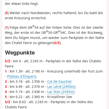
der etwas links liegt.
(
5
) Weiter nach Nordwesten, rechts haltend, bis Du bald die
erste Kreuzung erreichst.
®
(
1
) Folge dem GR
54 auf der linken Seite. Dies ist der zweite
®
®
Weg, der erste ist der GR
50-GR
54C. Dies ist der Rückweg,
dem Du folgen musst, um wieder zum Parkplatz in der Nähe
des Chalet Favre zu gelangen(
S/Z
).
Wegpunkte
S/Z
: km 0 - alt. 2 243 m - Parkplatz in der Nähe des Chalets
Favre
1
: km 1.39 - alt. 2 190 m - Kreuzung unterhalb der Furt zum
-
Plateau d'Emparis
2
: km 3.18 - alt. 2 356 m -
Col de Souchet
3
: km 4.49 - alt. 2 376 m -
Lac Lérié (2450m)
4
: km 5.19 - alt. 2 436 m -
Lac Noir (2435m)
5
: km 6.22 - alt. 2 360 m - Kristalliner See
S/Z
: km 8.63 - alt. 2 243 m - Parkplatz in der Nähe des
Chalets Favre