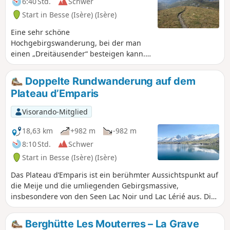
6:40 Std.
Schwer
Start in Besse (Isère) (Isère)
Eine sehr schöne
Hochgebirgswanderung, bei der man
einen „Dreitäusender“ besteigen kann.
Dieser Gipfel bietet einen 360°-
Panoramablick auf die umliegenden
Doppelte Rundwanderung auf dem
Gebirgsmassive.
Plateau d’Emparis
Visorando-Mitglied
18,63 km
+982 m
-982 m
8:10 Std.
Schwer
Start in Besse (Isère) (Isère)
Das Plateau d’Emparis ist ein berühmter Aussichtspunkt auf
die Meije und die umliegenden Gebirgsmassive,
insbesondere von den Seen Lac Noir und Lac Lérié aus. Die
vorliegende Doppelrunde folgt dem klassischen Rundweg
um diese Seen, erweitert die Runde jedoch um einen
Berghütte Les Mouterres – La Grave
weniger frequentierten Rückweg, der die Ausblicke des