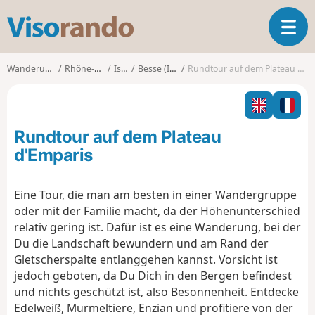
V
T
i
o
s
g
o
Wanderungen
Rhône-Alpes
Isère
Besse (Isère)
Rundtour auf dem Plateau d'Emparis
g
r
l
a
e
n
n
d
Rundtour auf dem Plateau
a
o
v
d'Emparis
i
g
Eine Tour, die man am besten in einer Wandergruppe
a
oder mit der Familie macht, da der Höhenunterschied
t
i
relativ gering ist. Dafür ist es eine Wanderung, bei der
o
Du die Landschaft bewundern und am Rand der
n
Gletscherspalte entlanggehen kannst. Vorsicht ist
jedoch geboten, da Du Dich in den Bergen befindest
und nichts geschützt ist, also Besonnenheit. Entdecke
Edelweiß, Murmeltiere, Enzian und profitiere von der