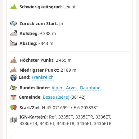
Schwierigkeitsgrad:
Leicht
Zurück zum Start:
Ja
Aufstieg:
+ 338 m
Abstieg:
- 343 m
Höchster Punkt:
2 455 m
Niedrigster Punkt:
2 189 m
Land:
Frankreich
Bundesländer:
Alpen
,
Arves
,
Dauphiné
Gemeinde:
Besse (Isère)
(38142)
Start/Ziel:
N 45.071699° / E 6.205838°
IGN-Karte(n):
Ref. 3335ET, 3335ETR, 3336ET,
3336ETR, 3435ET, 3435ETR, 3436ET, 3436ETR