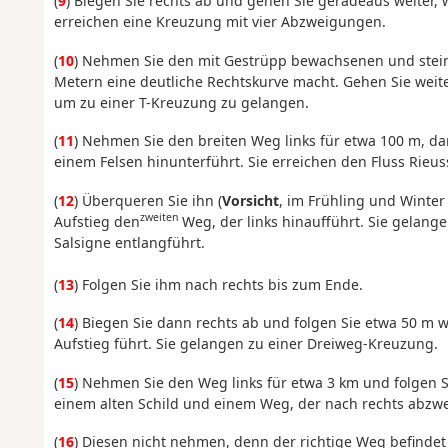
(
9
) Biegen Sie rechts ab und gehen Sie geradeaus weiter, wo
erreichen eine Kreuzung mit vier Abzweigungen.
(
10
) Nehmen Sie den mit Gestrüpp bewachsenen und steini
Metern eine deutliche Rechtskurve macht. Gehen Sie weite
um zu einer T-Kreuzung zu gelangen.
(
11
) Nehmen Sie den breiten Weg links für etwa 100 m, da
einem Felsen hinunterführt. Sie erreichen den Fluss Rieus
(
12
) Überqueren Sie ihn (
Vorsicht
, im Frühling und Winte
zweiten
Aufstieg den
Weg, der links hinaufführt. Sie gelang
Salsigne entlangführt.
(
13
) Folgen Sie ihm nach rechts bis zum Ende.
(
14
) Biegen Sie dann rechts ab und folgen Sie etwa 50 m 
Aufstieg führt. Sie gelangen zu einer Dreiweg-Kreuzung.
(
15
) Nehmen Sie den Weg links für etwa 3 km und folgen S
einem alten Schild und einem Weg, der nach rechts abzwe
(
16
) Diesen nicht nehmen, denn der richtige Weg befindet s