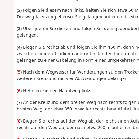
(
2
) Folgen Sie diesem nach links, halten Sie sich etwa 50 
Dreiweg-Kreuzung ebenso. Sie gelangen auf einen breite
(
3
) Überqueren Sie diesen und folgen Sie dem gegenüber
gelangen.
(
4
) Biegen Sie rechts ab und folgen Sie ihm 150 m, dann n
zwischen einigen Trockenmauerunterständen hindurchführt,
gelangen zu einer Gabelung in Form eines umgekehrten Y
(
5
) Nach dem Wegweiser für Wanderungen zu den Trocke
weiteren Kreuzung mit vier Abzweigungen gelangen.
(
6
) Nehmen Sie den Hauptweg links.
(
7
) An der Kreuzung dem breiten Weg nach rechts folgen
breiten Weg, der etwa 350 m weiter rechts hinaufführt, link
(
8
) Biegen Sie rechts auf den Weg ab, der leicht einen Auf
rechts auf den Weg ab, der nach etwa 200 m auf einen b