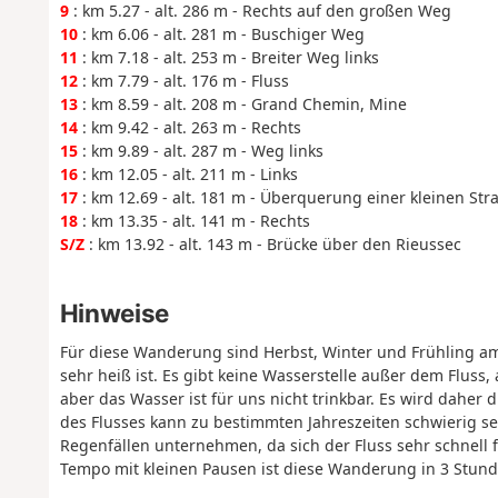
9
: km 5.27 - alt. 286 m - Rechts auf den großen Weg
10
: km 6.06 - alt. 281 m - Buschiger Weg
11
: km 7.18 - alt. 253 m - Breiter Weg links
12
: km 7.79 - alt. 176 m - Fluss
13
: km 8.59 - alt. 208 m - Grand Chemin, Mine
14
: km 9.42 - alt. 263 m - Rechts
15
: km 9.89 - alt. 287 m - Weg links
16
: km 12.05 - alt. 211 m - Links
17
: km 12.69 - alt. 181 m - Überquerung einer kleinen Str
18
: km 13.35 - alt. 141 m - Rechts
S/Z
: km 13.92 - alt. 143 m - Brücke über den Rieussec
Hinweise
Für diese Wanderung sind Herbst, Winter und Frühling a
sehr heiß ist. Es gibt keine Wasserstelle außer dem Fluss
aber das Wasser ist für uns nicht trinkbar. Es wird dah
des Flusses kann zu bestimmten Jahreszeiten schwierig se
Regenfällen unternehmen, da sich der Fluss sehr schnell
Tempo mit kleinen Pausen ist diese Wanderung in 3 Stun