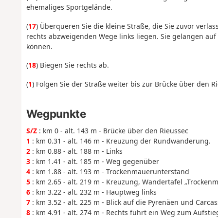
ehemaliges Sportgelände.
(
17
) Überqueren Sie die kleine Straße, die Sie zuvor verla
rechts abzweigenden Wege links liegen. Sie gelangen auf
können.
(
18
) Biegen Sie rechts ab.
(
1
) Folgen Sie der Straße weiter bis zur Brücke über den Ri
Wegpunkte
S/Z
: km 0 - alt. 143 m - Brücke über den Rieussec
1
: km 0.31 - alt. 146 m - Kreuzung der Rundwanderung.
2
: km 0.88 - alt. 188 m - Links
3
: km 1.41 - alt. 185 m - Weg gegenüber
4
: km 1.88 - alt. 193 m - Trockenmauerunterstand
5
: km 2.65 - alt. 219 m - Kreuzung, Wandertafel „Trocken
6
: km 3.22 - alt. 232 m - Hauptweg links
7
: km 3.52 - alt. 225 m - Blick auf die Pyrenäen und Carca
8
: km 4.91 - alt. 274 m - Rechts führt ein Weg zum Aufstie