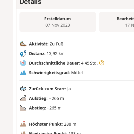
Details
Erstelldatum
Bearbei
07 Nov 2023
17 N
Aktivität:
Zu Fuß
Distanz:
13,92 km
Durchschnittliche Dauer:
4:45 Std.
Schwierigkeitsgrad:
Mittel
Zurück zum Start:
Ja
Aufstieg:
+ 266 m
Abstieg:
- 265 m
Höchster Punkt:
288 m
Niedrigster Punkt:
138 m