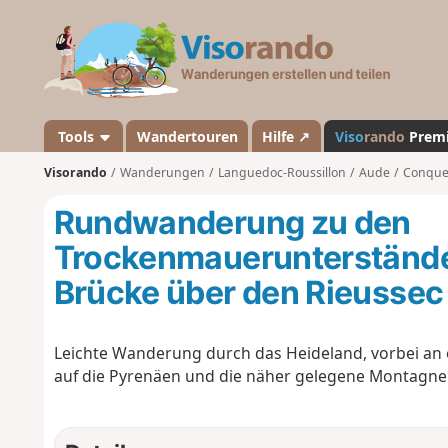
V
i
s
o
r
a
Tools
Wandertouren
Hilfe ↗
Viso
rando
Prem
n
Visorando
Wanderungen
Languedoc-Roussillon
Aude
Conques
d
o
Rundwanderung zu den
Trockenmauerunterständen
Brücke über den Rieussec
Leichte Wanderung durch das Heideland, vorbei an
auf die Pyrenäen und die näher gelegene Montagne