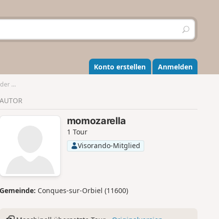
S
u
c
h
e
Konto erstellen
Anmelden
n
ussec
AUTOR
momozarella
1 Tour
Visorando-Mitglied
Gemeinde:
Conques-sur-Orbiel (11600)