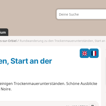
ium
-sur-Orbiel
Rundwanderung zu den Trockenmauerunterständen, Start an der Brücke über den Rie
, Start an der
 einigen Trockenmauerunterständen. Schöne Ausblicke
 Noire.