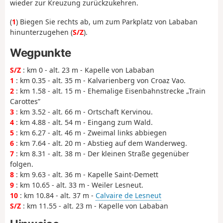
wieder zur Kreuzung zurückzukehren.
(
1
) Biegen Sie rechts ab, um zum Parkplatz von Lababan
hinunterzugehen (
S/Z
).
Wegpunkte
S/Z
: km 0 - alt. 23 m - Kapelle von Lababan
1
: km 0.35 - alt. 35 m - Kalvarienberg von Croaz Vao.
2
: km 1.58 - alt. 15 m - Ehemalige Eisenbahnstrecke „Train
Carottes”
3
: km 3.52 - alt. 66 m - Ortschaft Kervinou.
4
: km 4.88 - alt. 54 m - Eingang zum Wald.
5
: km 6.27 - alt. 46 m - Zweimal links abbiegen
6
: km 7.64 - alt. 20 m - Abstieg auf dem Wanderweg.
7
: km 8.31 - alt. 38 m - Der kleinen Straße gegenüber
folgen.
8
: km 9.63 - alt. 36 m - Kapelle Saint-Demett
9
: km 10.65 - alt. 33 m - Weiler Lesneut.
10
: km 10.84 - alt. 37 m -
Calvaire de Lesneut
S/Z
: km 11.55 - alt. 23 m - Kapelle von Lababan