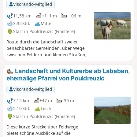
restaurierte Brotbackofen in der Nähe
Visorando-Mitglied
der Moulin de Crémenec – das erwartet
Sie auf dieser Wanderung in der
11,58 km
+111 m
-106 m
ruhigen Landschaft.
3:35 Std.
Mittel
Start in Pouldreuzic (Finistère)
Route durch die Landschaft zweier
benachbarter Gemeinden, über Wege
zwischen Feldern und kleinen Straßen,
die regelmäßig einen Blick auf das Meer
bieten.Schönes religiöses Kulturerbe
Landschaft und Kulturerbe ab Lababan,
entlang der Strecke: Kapellen und
ehemalige Pfarrei von Pouldreuzic
Kalvarienberge.
Visorando-Mitglied
7,15 km
+47 m
-39 m
2:10 Std.
Leicht
Start in Pouldreuzic (Finistère)
Diese kurze Strecke über Feldwege
bietet schöne Ausblicke auf die