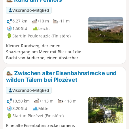
Megalithstätten zwischen Legende und
historischer Realität.Unterwegs begegnen
Visorando-Mitglied
Sie einigen Wegweisern, auf denen Auszüge
aus dem Meisterwerk „Le cheval d'orgueil”
6,27 km
+10 m
-11 m
(Das Pferd des Stolzes) von Pierre Jakez
1:50 Std.
Leicht
Hélias zu lesen sind, das zwischen
Start in Pouldreuzic (Finistère)
biografischen Erinnerungen und
ethnografischen Betrachtungen angesiedelt
Kleiner Rundweg, der einen
ist.
Spaziergang am Meer mit Blick auf die
Bucht von Audierne, einen Abstecher an
einem kleinen Küstenteich vorbei und
die Entdeckung eines etwas in
Zwischen alter Eisenbahnstrecke und
Vergessenheit geratenen Dolmens
wilden Tälern bei Plozévet
sowie der berühmten Kapelle Notre-
Dame de Penhors verbindet.
Visorando-Mitglied
10,50 km
+113 m
-118 m
3:20 Std.
Mittel
Start in Plozévet (Finistère)
Eine alte Eisenbahnstrecke namens