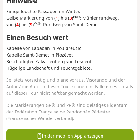
Hinweise
Einige feuchte Passagen im Winter.
PR®
Gelbe Markierung von (
1
) bis (
3
)
: Mühlenrundweg.
PR®
von (
4
) bis (
9
)
: Rundweg von Saint-Demet.
Einen Besuch wert
Kapelle von Lababan in Pouldreuzic
Kapelle Saint-Demet in Plozévet
Beschädigter Kalvarienberg von Lesneut
Hügelige Landschaft und Feuchtgebiete.
Sei stets vorsichtig und plane voraus. Visorando und der
Autor / die Autorin dieser Tour können im Falle eines Unfalls
auf dieser Tour nicht haftbar gemacht werden.
Die Markierungen GR® und PR® sind geistiges Eigentum
der Fédération Française de Randonnée Pédestre
(Französischer Wanderverband).
In der mobilen App anzeigen