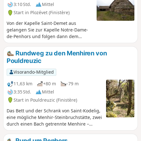
3:10 Std.
Mittel
Start in Plozévet (Finistère)
Von der Kapelle Saint-Demet aus
gelangen Sie zur Kapelle Notre-Dame-
de-Penhors und folgen dann dem
Küstenweg bis zum Menhir „Les Droits
de l'Homme”.
Rundweg zu den Menhiren von
Pouldreuzic
Visorando-Mitglied
11,63 km
+80 m
-79 m
3:35 Std.
Mittel
Start in Pouldreuzic (Finistère)
Das Bett und der Schrank von Saint-Kodelig,
eine mögliche Menhir-Steinbruchstätte, zwei
durch einen Bach getrennte Menhire –
erkunden Sie die hügelige Landschaft von
Poudreuzic und entdecken Sie diese drei
Rund um Penhors