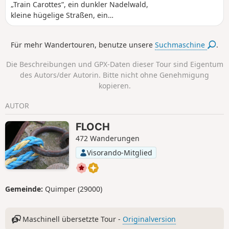
„Train Carottes”, ein dunkler Nadelwald,
kleine hügelige Straßen, ein
weitläufiger Ausblick auf die Küste von
Bigouden und ein langer Abschnitt am
Für mehr Wandertouren, benutze unsere
Suchmaschine
.
Grund eines wilden Tals, wo nur das
Rauschen des Baches die Stille
Die Beschreibungen und GPX-Daten dieser Tour sind Eigentum
unterbricht.
des Autors/der Autorin. Bitte nicht ohne Genehmigung
kopieren.
AUTOR
FLOCH
472 Wanderungen
Visorando-Mitglied
Gemeinde:
Quimper (29000)
Maschinell übersetzte Tour -
Originalversion