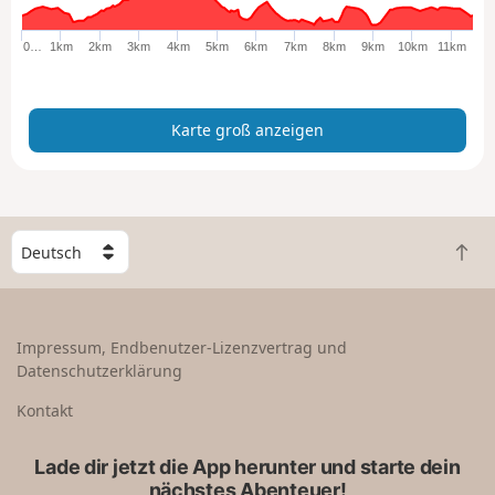
o
ß
0…
1km
2km
3km
4km
5km
6km
7km
8km
9km
10km
11km
a
n
z
Karte groß anzeigen
e
i
g
e
n
W
Z
ä
u
h
r
l
ü
e
Impressum, Endbenutzer-Lizenzvertrag und
c
e
Datenschutzerklärung
k
i
n
n
Kontakt
a
L
c
a
Lade dir jetzt die App herunter und starte dein
h
n
nächstes Abenteuer!
o