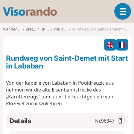
V
T
i
o
s
g
o
Wanderungen
Bretagne
Finistère
Pouldreuzic
Rundweg von Saint-Demet mit Start in Lababan
g
r
l
a
e
n
n
d
Rundweg von Saint-Demet mit Start
a
o
v
in Lababan
i
g
Von der Kapelle von Lababan in Pouldreuzic aus
a
nehmen wir die alte Eisenbahnstrecke des
t
i
„Karottenzugs”, um über die Feuchtgebiete von
o
Plozévet zurückzukehren.
n
Details
Nr.
96347