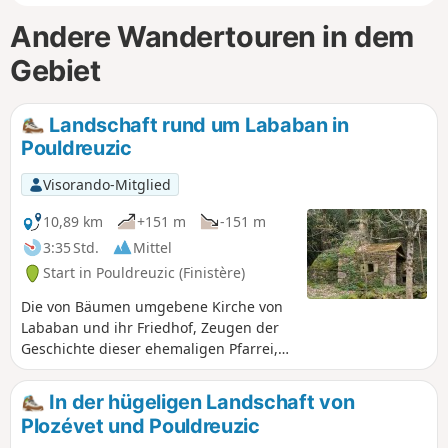
Andere Wandertouren in dem
Gebiet
Landschaft rund um Lababan in
Pouldreuzic
Visorando-Mitglied
10,89 km
+151 m
-151 m
3:35 Std.
Mittel
Start in Pouldreuzic (Finistère)
Die von Bäumen umgebene Kirche von
Lababan und ihr Friedhof, Zeugen der
Geschichte dieser ehemaligen Pfarrei,
die heute zu Poudreuzic gehört, ein in
einem Wald versteckter Brunnen, ein
In der hügeligen Landschaft von
Teil der alten Eisenbahnstrecke des
Plozévet und Pouldreuzic
„Train Carottes“, wilde Täler und der