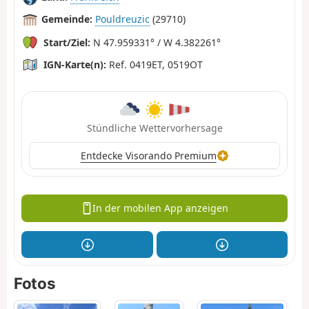
Gemeinde:
Pouldreuzic
(29710)
Start/Ziel:
N 47.959331° / W 4.382261°
IGN-Karte(n):
Ref. 0419ET, 0519OT
Stündliche Wettervorhersage
Entdecke Visorando Premium
In der mobilen App anzeigen
Fotos