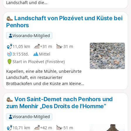
Landschaft und die
Küstenregion.Mehrere kulturelle
Sehenswürdigkeiten entlang der
Landschaft von Plozévet und Küste bei
Strecke: Kalvarienberge und Kapellen.
Penhors
Visorando-Mitglied
11,05 km
+31 m
-31 m
3:15 Std.
Mittel
Start in Plozévet (Finistère)
Kapellen, eine alte Mühle, unberührte
Landschaft, ein restaurierter
Brotbackofen und die Küste am kleinen
Hafen von Penhors mit seinem
Kieselstrand. Rückweg über Wege
Von Saint-Demet nach Penhors und
zwischen den Feldern.
zum Menhir „Des Droits de l'Homme“
Visorando-Mitglied
10,71 km
+42 m
-51 m