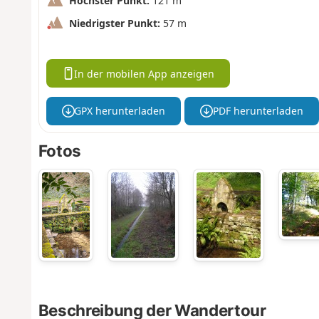
Höchster Punkt:
121 m
Niedrigster Punkt:
57 m
In der mobilen App anzeigen
GPX herunterladen
PDF herunterladen
Fotos
Beschreibung der Wandertour