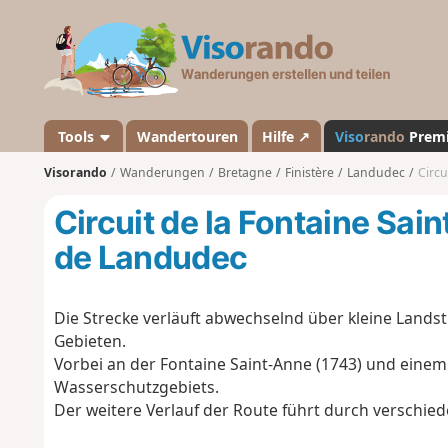
V
i
s
o
r
a
Tools
Wandertouren
Hilfe ↗
Viso
rando
Prem
n
Visorando
Wanderungen
Bretagne
Finistère
Landudec
Circu
d
o
Circuit de la Fontaine Sa
de Landudec
Die Strecke verläuft abwechselnd über kleine Land
Gebieten.
Vorbei an der Fontaine Saint-Anne (1743) und einem
Wasserschutzgebiets.
Der weitere Verlauf der Route führt durch verschied