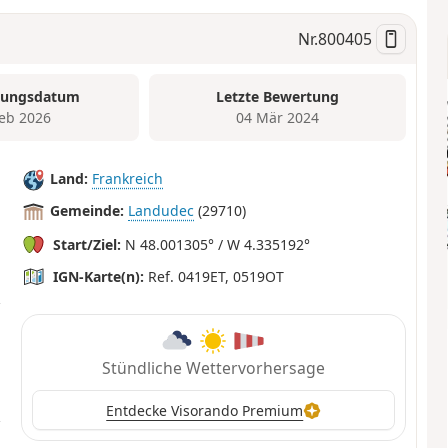
Nr.
800405
tungsdatum
Letzte Bewertung
Feb 2026
04 Mär 2024
Land:
Frankreich
Gemeinde:
Landudec
(29710)
Start/Ziel:
N 48.001305° / W 4.335192°
IGN-Karte(n):
Ref. 0419ET, 0519OT
Stündliche Wettervorhersage
Entdecke Visorando Premium