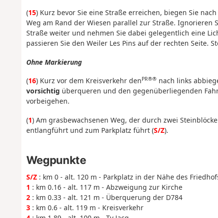
(
15
) Kurz bevor Sie eine Straße erreichen, biegen Sie nac
Weg am Rand der Wiesen parallel zur Straße. Ignorieren Sie
Straße weiter und nehmen Sie dabei gelegentlich eine Li
passieren Sie den Weiler Les Pins auf der rechten Seite. S
Ohne Markierung
PR®®
(
16
) Kurz vor dem Kreisverkehr den
nach links abbieg
vorsichtig
überqueren und den gegenüberliegenden Fahrst
vorbeigehen.
(
1
) Am grasbewachsenen Weg, der durch zwei Steinblöcke v
entlangführt und zum Parkplatz führt (
S/Z
).
Wegpunkte
S/Z
: km 0 - alt. 120 m - Parkplatz in der Nähe des Friedhof
1
: km 0.16 - alt. 117 m - Abzweigung zur Kirche
2
: km 0.33 - alt. 121 m - Überquerung der D784
3
: km 0.6 - alt. 119 m - Kreisverkehr
4
: km 1.89 - alt. 100 m - Ty Jacq