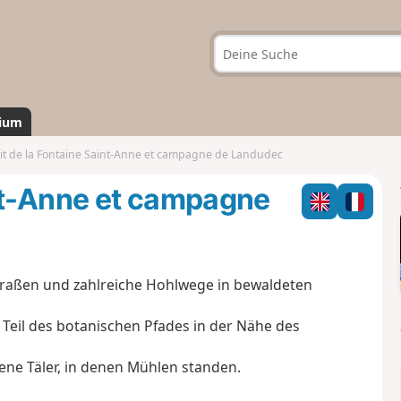
ium
it de la Fontaine Saint-Anne et campagne de Landudec
int-Anne et campagne
straßen und zahlreiche Hohlwege in bewaldeten
 Teil des botanischen Pfades in der Nähe des
ene Täler, in denen Mühlen standen.