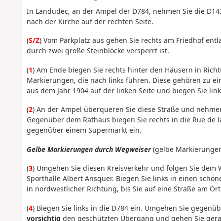
In Landudec, an der Ampel der D784, nehmen Sie die D143
nach der Kirche auf der rechten Seite.
(
S/Z
) Vom Parkplatz aus gehen Sie rechts am Friedhof e
durch zwei große Steinblöcke versperrt ist.
(
1
) Am Ende biegen Sie rechts hinter den Häusern in Richt
Markierungen, die nach links führen. Diese gehören zu 
aus dem Jahr 1904 auf der linken Seite und biegen Sie lin
(
2
) An der Ampel überqueren Sie diese Straße und nehmen
Gegenüber dem Rathaus biegen Sie rechts in die Rue de la
gegenüber einem Supermarkt ein.
Gelbe Markierungen durch Wegweiser
(gelbe Markierungen 
(
3
) Umgehen Sie diesen Kreisverkehr und folgen Sie dem W
Sporthalle Albert Ansquer. Biegen Sie links in einen sc
in nordwestlicher Richtung, bis Sie auf eine Straße am Ort
(
4
) Biegen Sie links in die D784 ein. Umgehen Sie gegenüb
vorsichtig
den geschützten Übergang und gehen Sie gera