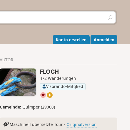
S
u
c
h
e
Konto erstellen
Anmelden
n
AUTOR
FLOCH
472 Wanderungen
Visorando-Mitglied
Gemeinde:
Quimper (29000)
Maschinell übersetzte Tour -
Originalversion