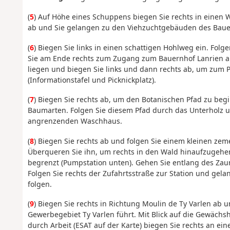
(
5
) Auf Höhe eines Schuppens biegen Sie rechts in einen 
ab und Sie gelangen zu den Viehzuchtgebäuden des Bauern
(
6
) Biegen Sie links in einen schattigen Hohlweg ein. Fo
Sie am Ende rechts zum Zugang zum Bauernhof Lanrien ab (
liegen und biegen Sie links und dann rechts ab, um zum 
(Informationstafel und Picknickplatz).
(
7
) Biegen Sie rechts ab, um den Botanischen Pfad zu beg
Baumarten. Folgen Sie diesem Pfad durch das Unterholz u
angrenzenden Waschhaus.
(
8
) Biegen Sie rechts ab und folgen Sie einem kleinen zem
Überqueren Sie ihn, um rechts in den Wald hinaufzugehen
begrenzt (Pumpstation unten). Gehen Sie entlang des Zaun
Folgen Sie rechts der Zufahrtsstraße zur Station und gelan
folgen.
(
9
) Biegen Sie rechts in Richtung Moulin de Ty Varlen ab 
Gewerbegebiet Ty Varlen führt. Mit Blick auf die Gewächs
durch Arbeit (ESAT auf der Karte) biegen Sie rechts an ei