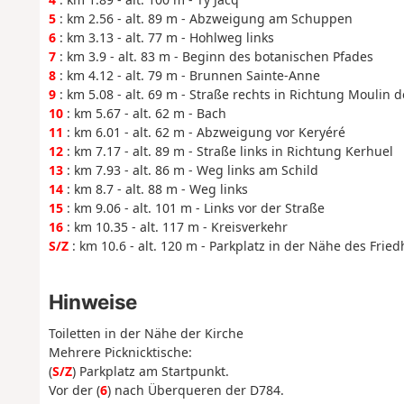
5
: km 2.56 - alt. 89 m - Abzweigung am Schuppen
6
: km 3.13 - alt. 77 m - Hohlweg links
7
: km 3.9 - alt. 83 m - Beginn des botanischen Pfades
8
: km 4.12 - alt. 79 m - Brunnen Sainte-Anne
9
: km 5.08 - alt. 69 m - Straße rechts in Richtung Moulin d
10
: km 5.67 - alt. 62 m - Bach
11
: km 6.01 - alt. 62 m - Abzweigung vor Keryéré
12
: km 7.17 - alt. 89 m - Straße links in Richtung Kerhuel
13
: km 7.93 - alt. 86 m - Weg links am Schild
14
: km 8.7 - alt. 88 m - Weg links
15
: km 9.06 - alt. 101 m - Links vor der Straße
16
: km 10.35 - alt. 117 m - Kreisverkehr
S/Z
: km 10.6 - alt. 120 m - Parkplatz in der Nähe des Fried
Hinweise
Toiletten in der Nähe der Kirche
Mehrere Picknicktische:
(
S/Z
) Parkplatz am Startpunkt.
Vor der (
6
) nach Überqueren der D784.