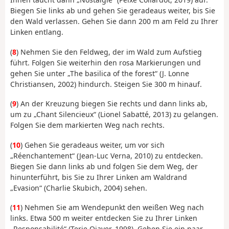
Biegen Sie links ab und gehen Sie geradeaus weiter, bis Sie
den Wald verlassen. Gehen Sie dann 200 m am Feld zu Ihrer
Linken entlang.
(
8
) Nehmen Sie den Feldweg, der im Wald zum Aufstieg
führt. Folgen Sie weiterhin den rosa Markierungen und
gehen Sie unter „The basilica of the forest“ (J. Lonne
Christiansen, 2002) hindurch. Steigen Sie 300 m hinauf.
(
9
) An der Kreuzung biegen Sie rechts und dann links ab,
um zu „Chant Silencieux“ (Lionel Sabatté, 2013) zu gelangen.
Folgen Sie dem markierten Weg nach rechts.
(
10
) Gehen Sie geradeaus weiter, um vor sich
„Réenchantement“ (Jean-Luc Verna, 2010) zu entdecken.
Biegen Sie dann links ab und folgen Sie dem Weg, der
hinunterführt, bis Sie zu Ihrer Linken am Waldrand
„Evasion“ (Charlie Skubich, 2004) sehen.
(
11
) Nehmen Sie am Wendepunkt den weißen Weg nach
links. Etwa 500 m weiter entdecken Sie zu Ihrer Linken
„Responsabilité“ (Terje Ojaver, 1998). Gehen Sie ein paar