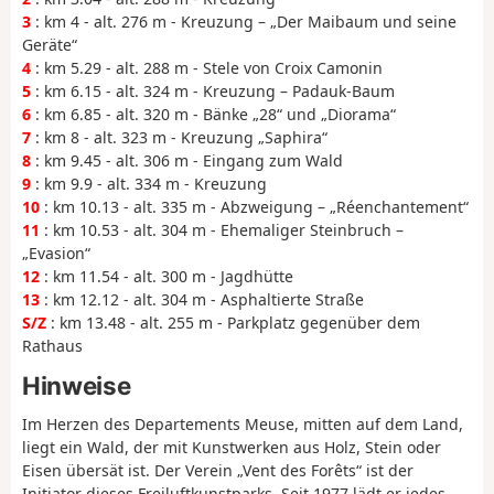
3
: km 4 - alt. 276 m - Kreuzung – „Der Maibaum und seine
Geräte“
4
: km 5.29 - alt. 288 m - Stele von Croix Camonin
5
: km 6.15 - alt. 324 m - Kreuzung – Padauk-Baum
6
: km 6.85 - alt. 320 m - Bänke „28“ und „Diorama“
7
: km 8 - alt. 323 m - Kreuzung „Saphira“
8
: km 9.45 - alt. 306 m - Eingang zum Wald
9
: km 9.9 - alt. 334 m - Kreuzung
10
: km 10.13 - alt. 335 m - Abzweigung – „Réenchantement“
11
: km 10.53 - alt. 304 m - Ehemaliger Steinbruch –
„Evasion“
12
: km 11.54 - alt. 300 m - Jagdhütte
13
: km 12.12 - alt. 304 m - Asphaltierte Straße
S/Z
: km 13.48 - alt. 255 m - Parkplatz gegenüber dem
Rathaus
Hinweise
Im Herzen des Departements Meuse, mitten auf dem Land,
liegt ein Wald, der mit Kunstwerken aus Holz, Stein oder
Eisen übersät ist. Der Verein „Vent des Forêts“ ist der
Initiator dieses Freiluftkunstparks. Seit 1977 lädt er jedes