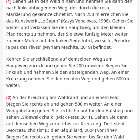
(
1
) Gehen Sie in den Wald hinein und nehmen Sie dann den
nach links abbiegenden Weg, der durch die rosa
Markierung gekennzeichnet ist. Nach 250 m erreichen Sie
das Kunstwerk „Le Sapin“ (Kazys Venclovas, 1998). Gehen Sie
weiter und verlassen Sie den Hauptweg, um den kleinen
Pfad rechts zu nehmen, der Sie etwa fünfzig Meter weiter
zu einer Mulde auf der linken Seite führt, wo sich „Prendre
le pas des rêves“ (Myriam Mechita, 2019) befindet.
Kehren Sie anschließend auf demselben Weg zum
Hauptweg zurück und gehen Sie 200 m weiter. Biegen Sie
links ab und nehmen Sie den absteigenden Weg. An einer
Kreuzung nehmen Sie den rechten Weg und gehen 600 m
weiter.
(
2
) An der Kreuzung am Waldrand und an einem Feld
biegen Sie rechts ab und gehen 500 m weiter. An einer
Weggabelung gehen Sie rechts hinauf für den Aufstieg und
sehen „Sidewalk chalk“ (Mick Peter, 2011). Gehen Sie dann
auf demselben Weg zurück bis zur Kreuzung. Dort steht
„Morceau choisis“ (Didier Béquillard, 2004) vor Ihnen.
Biegen Sie rechts ab, gehen Sie weiter, bis Sie den Wald