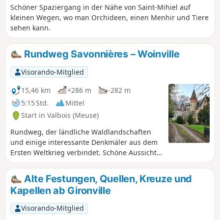
Schöner Spaziergang in der Nähe von Saint-Mihiel auf
kleinen Wegen, wo man Orchideen, einen Menhir und Tiere
sehen kann.
Rundweg Savonnières – Woinville
Visorando-Mitglied
15,46 km
+286 m
-282 m
5:15 Std.
Mittel
Start in Valbois (Meuse)
Rundweg, der ländliche Waldlandschaften
und einige interessante Denkmäler aus dem
Ersten Weltkrieg verbindet. Schöne Aussicht
auf die Ebene von Woëvre, den Montsec und
den Lac de Madine.
Alte Festungen, Quellen, Kreuze und
Kapellen ab Gironville
Visorando-Mitglied