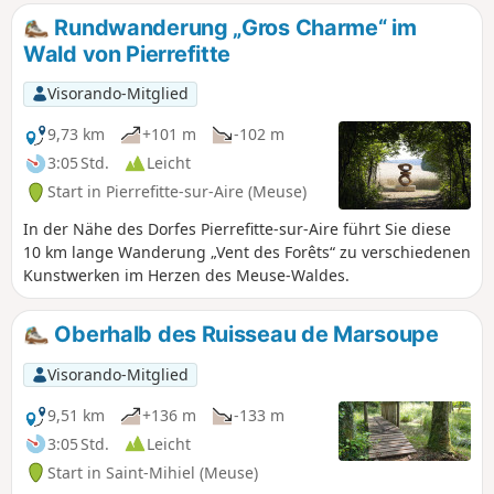
Rundwanderung „Gros Charme“ im
Wald von Pierrefitte
Visorando-Mitglied
9,73 km
+101 m
-102 m
3:05 Std.
Leicht
Start in Pierrefitte-sur-Aire (Meuse)
In der Nähe des Dorfes Pierrefitte-sur-Aire führt Sie diese
10 km lange Wanderung „Vent des Forêts“ zu verschiedenen
Kunstwerken im Herzen des Meuse-Waldes.
Oberhalb des Ruisseau de Marsoupe
Visorando-Mitglied
9,51 km
+136 m
-133 m
3:05 Std.
Leicht
Start in Saint-Mihiel (Meuse)