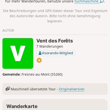
Für mehr Wandertouren, benutze unsere
Suchmaschine
.
zahlreiche Überreste säumen die Strecke, darunter
beeindruckende Trichter, die durch gewaltige Explosionen
Die Beschreibungen und GPX-Daten dieser Tour sind Eigentum
entstanden sind.
des Autors/der Autorin. Bitte nicht ohne Genehmigung
kopieren.
AUTOR
Vent des Forêts
7 Wanderungen
Visorando-Mitglied
Gemeinde:
Fresnes-au-Mont (55260)
Maschinell übersetzte Tour -
Originalversion
Wanderkarte