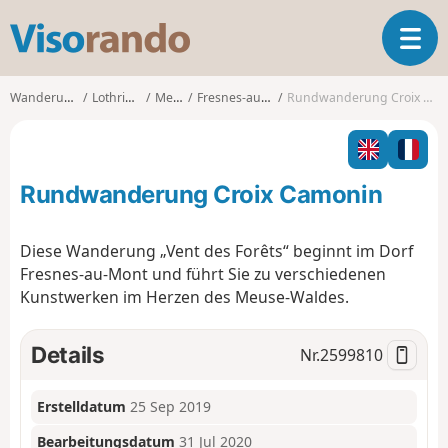
V
T
i
o
s
g
o
Wanderungen
Lothringen
Meuse
Fresnes-au-Mont
Rundwanderung Croix Camonin
g
r
l
a
e
n
n
d
Rundwanderung Croix Camonin
a
o
v
i
Diese Wanderung „Vent des Forêts“ beginnt im Dorf
g
Fresnes-au-Mont und führt Sie zu verschiedenen
a
Kunstwerken im Herzen des Meuse-Waldes.
t
i
o
Details
Nr.
2599810
n
Erstelldatum
25 Sep 2019
Bearbeitungsdatum
31 Jul 2020