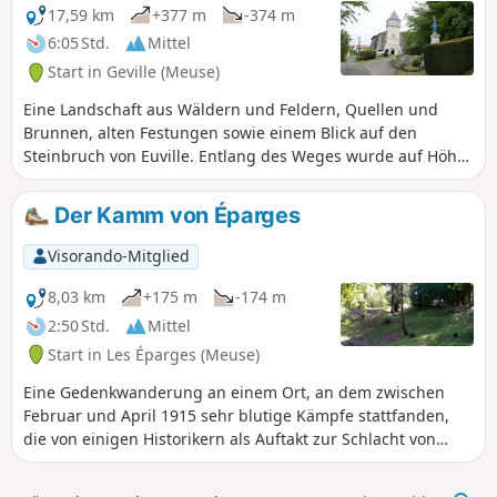
17,59 km
+377 m
-374 m
6:05 Std.
Mittel
Start in Geville (Meuse)
Eine Landschaft aus Wäldern und Feldern, Quellen und
Brunnen, alten Festungen sowie einem Blick auf den
Steinbruch von Euville. Entlang des Weges wurde auf Höhe
von Punkt 10 ein kleiner Sinnespfad angelegt Idyllischer
Rastplatz am Rande der Kapelle von Gévaux oder in der
Der Kamm von Éparges
Ruhe des Fond de Noblanvau: schöne Picknickplätze an
diesen beiden Punkten. Achtung: Wir folgen keiner
Visorando-Mitglied
permanenten Markierung. Bitte halten Sie sich genau an
diese Wegbeschreibung.
8,03 km
+175 m
-174 m
2:50 Std.
Mittel
Start in Les Éparges (Meuse)
Eine Gedenkwanderung an einem Ort, an dem zwischen
Februar und April 1915 sehr blutige Kämpfe stattfanden,
die von einigen Historikern als Auftakt zur Schlacht von
Verdun (in der Nähe) angesehen werden, die ein Jahr
später ausgelöst wurde. Mehrere Denkmäler und