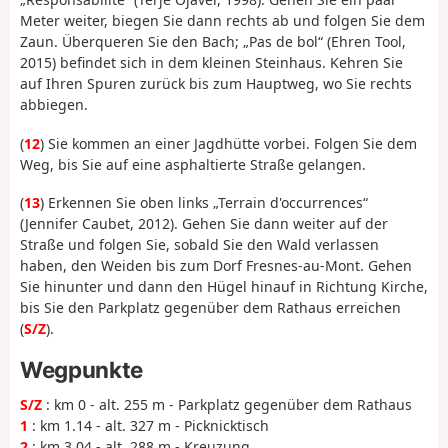
Meter weiter, biegen Sie dann rechts ab und folgen Sie dem
Zaun. Überqueren Sie den Bach; „Pas de bol“ (Ehren Tool,
2015) befindet sich in dem kleinen Steinhaus. Kehren Sie
auf Ihren Spuren zurück bis zum Hauptweg, wo Sie rechts
abbiegen.
(
12
) Sie kommen an einer Jagdhütte vorbei. Folgen Sie dem
Weg, bis Sie auf eine asphaltierte Straße gelangen.
(
13
) Erkennen Sie oben links „Terrain d'occurrences“
(Jennifer Caubet, 2012). Gehen Sie dann weiter auf der
Straße und folgen Sie, sobald Sie den Wald verlassen
haben, den Weiden bis zum Dorf Fresnes-au-Mont. Gehen
Sie hinunter und dann den Hügel hinauf in Richtung Kirche,
bis Sie den Parkplatz gegenüber dem Rathaus erreichen
(
S/Z
).
Wegpunkte
S/Z
: km 0 - alt. 255 m - Parkplatz gegenüber dem Rathaus
1
: km 1.14 - alt. 327 m - Picknicktisch
2
: km 3.04 - alt. 288 m - Kreuzung