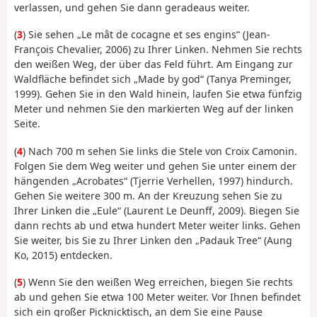
verlassen, und gehen Sie dann geradeaus weiter.
(
3
) Sie sehen „Le mât de cocagne et ses engins“ (Jean-
François Chevalier, 2006) zu Ihrer Linken. Nehmen Sie rechts
den weißen Weg, der über das Feld führt. Am Eingang zur
Waldfläche befindet sich „Made by god“ (Tanya Preminger,
1999). Gehen Sie in den Wald hinein, laufen Sie etwa fünfzig
Meter und nehmen Sie den markierten Weg auf der linken
Seite.
(
4
) Nach 700 m sehen Sie links die Stele von Croix Camonin.
Folgen Sie dem Weg weiter und gehen Sie unter einem der
hängenden „Acrobates“ (Tjerrie Verhellen, 1997) hindurch.
Gehen Sie weitere 300 m. An der Kreuzung sehen Sie zu
Ihrer Linken die „Eule“ (Laurent Le Deunff, 2009). Biegen Sie
dann rechts ab und etwa hundert Meter weiter links. Gehen
Sie weiter, bis Sie zu Ihrer Linken den „Padauk Tree“ (Aung
Ko, 2015) entdecken.
(
5
) Wenn Sie den weißen Weg erreichen, biegen Sie rechts
ab und gehen Sie etwa 100 Meter weiter. Vor Ihnen befindet
sich ein großer Picknicktisch, an dem Sie eine Pause