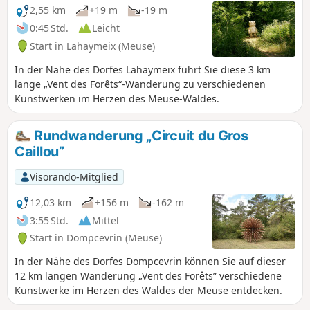
2,55 km
+19 m
-19 m
0:45 Std.
Leicht
Start in Lahaymeix (Meuse)
In der Nähe des Dorfes Lahaymeix führt Sie diese 3 km
lange „Vent des Forêts“-Wanderung zu verschiedenen
Kunstwerken im Herzen des Meuse-Waldes.
Rundwanderung „Circuit du Gros
Caillou”
Visorando-Mitglied
12,03 km
+156 m
-162 m
3:55 Std.
Mittel
Start in Dompcevrin (Meuse)
In der Nähe des Dorfes Dompcevrin können Sie auf dieser
12 km langen Wanderung „Vent des Forêts” verschiedene
Kunstwerke im Herzen des Waldes der Meuse entdecken.