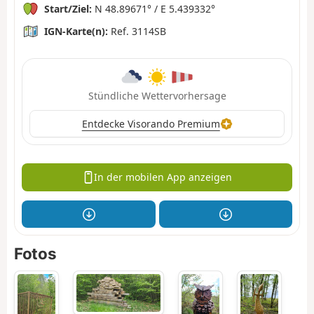
Start/Ziel:
N 48.89671° / E 5.439332°
IGN-Karte(n):
Ref. 3114SB
Stündliche Wettervorhersage
Entdecke Visorando Premium
In der mobilen App anzeigen
Fotos