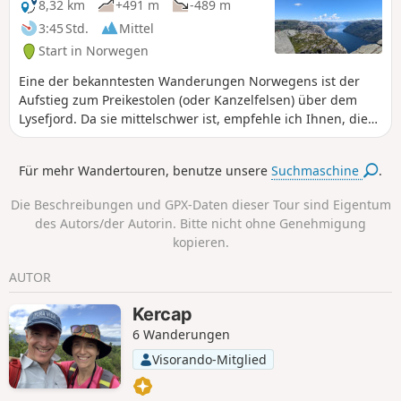
8,32 km
+491 m
-489 m
3:45 Std.
Mittel
Start in Norwegen
Eine der bekanntesten Wanderungen Norwegens ist der
Aufstieg zum Preikestolen (oder Kanzelfelsen) über dem
Lysefjord. Da sie mittelschwer ist, empfehle ich Ihnen, diese
Wanderung im Sommer zu machen. Sie ist sehr touristisch,
aber auf jeden Fall lohnenswert. Der Preikestolen ist ein
Für mehr Wandertouren, benutze unsere
Suchmaschine
.
Muss, wenn Sie in der Nähe von Stavanger sind. Die Klippe
ragt 604 m über den Fjord hinaus. Der flache Gipfel bietet
Die Beschreibungen und GPX-Daten dieser Tour sind Eigentum
einen wunderschönen Ausblick.
des Autors/der Autorin. Bitte nicht ohne Genehmigung
kopieren.
AUTOR
Kercap
6 Wanderungen
Visorando-Mitglied