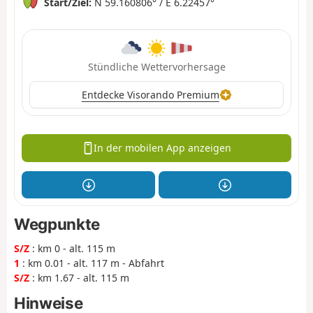
Start/Ziel:
N 59.160806° / E 6.22457°
Stündliche Wettervorhersage
Entdecke Visorando Premium
In der mobilen App anzeigen
Wegpunkte
S/Z
: km 0 - alt. 115 m
1
: km 0.01 - alt. 117 m - Abfahrt
S/Z
: km 1.67 - alt. 115 m
Hinweise