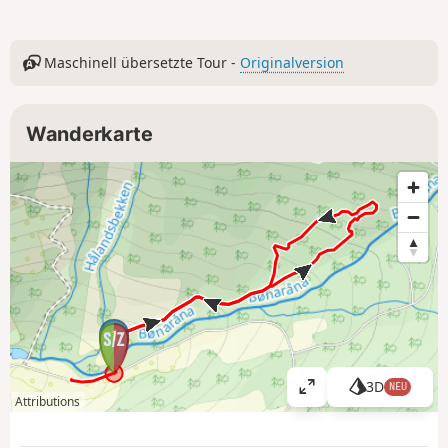
Maschinell übersetzte Tour -
Originalversion
Wanderkarte
1
3D
NEU
K
Attributions
a
r