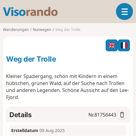
V
T
i
o
s
g
o
Wanderungen
Norwegen
Weg der Trolle
g
r
l
a
e
n
n
d
Weg der Trolle
a
o
v
i
Kleiner Spaziergang, schön mit Kindern in einem
g
hübschen, grünen Wald, auf der Suche nach Trollen
a
und anderen Legenden. Schöne Aussicht auf den Lee-
t
Fjord.
i
o
n
Details
Nr.
81756443
Erstelldatum
09 Aug 2025