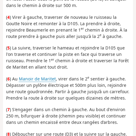
dans le chemin à droite sur 500 m.
(
4
) Virer à gauche, traverser de nouveau le ruisseau la
Goutte Noire et remonter à la D105. La prendre à droite,
er
rejoindre Beaumerle en prenant le 1
chemin à droite. À la
e
route prendre à gauche puis aller jusqu'à la 2
à gauche.
(
5
) La suivre, traverser le hameau et rejoindre la D105 que
l'on traverse et continuer la piste en face qui traverse un
er
ruisseau. Prendre le 1
chemin à droite et traverser la Forêt
de Maritet en allant tout droit.
e
(
6
) Au
Manoir de Maritet
, virer dans le 2
sentier à gauche.
Dépasser un pylône électrique et 500m plus loin, rejoindre
une route goudronnée. Partir à gauche jusqu’à un carrefour.
Prendre la route à droite sur quelques dizaines de mètres.
(
7
) S'engager dans un chemin à gauche. Au bout d'environ
250 m, bifurquer à droite (chemin peu visible) et continuer
dans un chemin encaissé entre deux rangées d’arbres.
(
8
) Déboucher sur une route (D3) et la suivre sur la gauche.