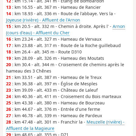
12
: km 15.14 - alt. 341 m - Étang de Bombardon
13
: km 16.55 - alt. 367 m - Hameau de Rancier
14
: km 18.93 - alt. 336 m - Route de l'abbaye. Vers la -
Joyeuse (rivière) - Affluent de l'Arnon
15
: km 20.5 - alt. 332 m - Chemin à droite. Après l' -
Arnon
(cours d'eau) - Affluent du Cher
16
: km 23.24 - alt. 327 m - Hameau de Vervaux
17
: km 23.88 - alt. 317 m - Route de la Roche guillebaud
18
: km 26.4 - alt. 345 m - Route D310
19
: km 28.09 - alt. 326 m - Hameau des Moutats
20
: km 30.4 - alt. 344 m - Croisement de chemins après le
hameau des 3 Chênes
21
: km 33.51 - alt. 387 m - Hameau de le Treux
22
: km 36.38 - alt. 397 m - Église de Mesples
23
: km 39.09 - alt. 433 m - Château de Laleuf
24
: km 40.36 - alt. 411 m - Croisement du Bois marteaux
25
: km 43.38 - alt. 380 m - Hameau de Bourzeau
26
: km 44.67 - alt. 376 m - Entrée d'une ferme
27
: km 46.78 - alt. 339 m - Hameau de Pardeux
28
: km 47.48 - alt. 301 m - Franchir la -
Meuzelle (rivière) -
Affluent de la Magieure
29
: km 48.65 - alt. 355 m - D71