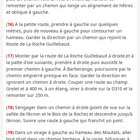
remonter par un chemin qui longe un alignement de hêtres
et oblique à gauche.
(
16
) À la petite route, prendre à gauche sur quelques
mètres, puis de nouveau à gauche pour contourner un
hameau. Garder la direction par un chemin qui rejoint la
Route de La Roche Guillebaud.
(
17
) Monter par la route de La Roche Guillebaud à droite,et à
la patte d'oie suivante, prendre à droite puis aussitôt le
premier chemin à gauche. À Barberange, poursuivre par le
chemin empierré presque en face. Garder la direction en
ignorant un chemin à droite. Couper une route au champ
Grelet et à 400 m, à un étang, virer à droite sur la D310 et la
remonter sur 250 m.
(
18
) S’engager dans un chemin à droite (point de vue sur la
vallée de l’Arnon et le Bois de la Roche) et descendre jusqu’à
l’Arnon. Suivre une route à gauche qui franchit un pont.
(
19
) Dans un virage à gauche au hameau des Moutats, aller
tout droit dans un chemin herbeux. À la route, bifurquer à