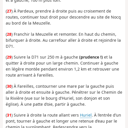
et à gauche, 100 m plus loin.
(
27
) À Pardeux, prendre à droite puis au croisement de
routes, continuer tout droit pour descendre au site de Nocq
au bord de la Meuzelle.
(
28
) Franchir la Meuzelle et remonter. En haut du chemin,
bifurquer à droite. Au carrefour aller à droite et rejoindre la
D71.
(
29
) Suivre la D71 sur 250 m à gauche
(prudence !)
et la
quitter à droite pour un large chemin. Continuer à gauche
en légère montée pendant environ 1,2 km et retrouver une
route arrivant à Fareilles.
(
30
) À Fareilles, contourner une mare par la gauche puis
aller à droite et ensuite à gauche. Pénétrer sur le Chemin de
la Rivière (vue sur le bourg d’Huriel, son donjon et son
église). À une patte d’oie, partir à gauche.
(
31
) Suivre à droite la route allant vers
Huriel
. À l’entrée d’un
pont, tourner à gauche et longer une retenue d’eau par le
chemin la surplombant. Redescendre vers la