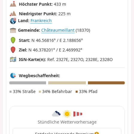
Höchster Punkt:
433 m
Niedrigster Punkt:
225 m
Land:
Frankreich
Gemeinde:
Châteaumeillant
(18370)
Start:
N 46.56816° / E 2.188656°
Ziel:
N 46.378201° / E 2.469992°
IGN-Karte(n):
Ref. 2327E, 2327O, 2328E, 2328O
Wegbeschaffenheit:
■
33% Straße
■
34% Befahrbar
■
33% Pfad
Stündliche Wettervorhersage