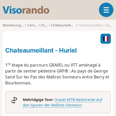
V
T
i
o
s
g
o
Wanderungen
Centre
Cher
Châteaumeillant
Chateaumeillant - Huriel
g
r
l
a
e
n
n
d
Chateaumeillant - Huriel
a
o
v
i
re
1
étape du parcours GRAVEL ou VTT aménagé à
g
partir de sentier pédestre GRP® : Au pays de George
a
Sand Sur les Pas des Maîtres Sonneurs entre Berry et
t
Bourbonnais.
i
o
n
Mehrtägige Tour:
Gravel-MTB-Reitstrecke Auf
den Spuren der Maîtres Sonneurs