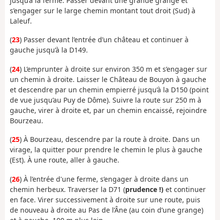
jusqu’à la ferme. Passer devant une grande grange et
s’engager sur le large chemin montant tout droit (Sud) à
Laleuf.
(
23
) Passer devant l’entrée d’un château et continuer à
gauche jusqu’à la D149.
(
24
) L’emprunter à droite sur environ 350 m et s’engager sur
un chemin à droite. Laisser le Château de Bouyon à gauche
et descendre par un chemin empierré jusqu’à la D150 (point
de vue jusqu’au Puy de Dôme). Suivre la route sur 250 m à
gauche, virer à droite et, par un chemin encaissé, rejoindre
Bourzeau.
(
25
) À Bourzeau, descendre par la route à droite. Dans un
virage, la quitter pour prendre le chemin le plus à gauche
(Est). À une route, aller à gauche.
(
26
) À l’entrée d'une ferme, s’engager à droite dans un
chemin herbeux. Traverser la D71 (
prudence !)
et continuer
en face. Virer successivement à droite sur une route, puis
de nouveau à droite au Pas de l’Âne (au coin d’une grange)