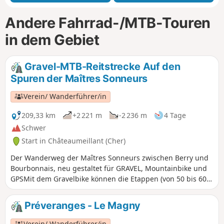
Andere Fahrrad-/MTB-Touren
in dem Gebiet
Gravel-MTB-Reitstrecke Auf den
Spuren der Maîtres Sonneurs
Verein/ Wanderführer/in
209,33 km
+2 221 m
-2 236 m
4 Tage
Schwer
Start in Châteaumeillant (Cher)
Der Wanderweg der Maîtres Sonneurs zwischen Berry und
Bourbonnais, neu gestaltet für GRAVEL, Mountainbike und
GPSMit dem Gravelbike können die Etappen (von 50 bis 60
km) für die Erfahrenen zusammengefasst werden, was etwa
100 km pro Tag entspricht. Da es sich um eine Rundfahrt
Préveranges - Le Magny
handelt, kann der Start in jedem beliebigen Dorf entlang
des Weges erfolgen. Für Reiter sind 8 Etappen vorgesehen.
Verein/ Wanderführer/in