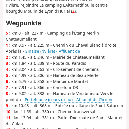
rivière, rejoindre Le camping L'Alternatif ou le centre
bourgdu Moulin de Lyon d'Huriel (
Z
).
Wegpunkte
S
: km 0 - alt. 227 m - Camping de l'Étang Merlin
Chateaumeilant
1
: km 0.57 - alt. 225 m - Chemin du Cheval Blanc à droite.
Après la -
Sinaise (rivière) - Affluent de
2
: km 1.45 - alt. 246 m - Mairie de Châteaumeillant
3
: km 1.84 - alt. 238 m - Route du Paradis
4
: km 3.04 - alt. 263 m - Croisement de chemins
5
: km 4.99 - alt. 306 m - Hameau de Beau Merle
6
: km 6.79 - alt. 358 m - Manoir de Maritet
7
: km 7.91 - alt. 366 m - Carrefour D3
8
: km 9.02 - alt. 338 m - Hameau de Vinabineau. Vers le
pont du -
Portefeuille (cours d'eau) - Affluent de l'Arnon
9
: km 10.48 - alt. 368 m - Entrée du village de Saint-Saturnin
10
: km 11.58 - alt. 380 m - Chemin transversal
11
: km 13.04 - alt. 381 m - Patte d'oie route de Saint-Maur et
de Culan