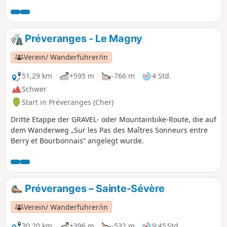
Préveranges - Le Magny
Verein/ Wanderführer/in
51,29 km
+595 m
-766 m
4 Std.
Schwer
Start in Préveranges (Cher)
Dritte Etappe der GRAVEL- oder Mountainbike-Route, die auf
dem Wanderweg „Sur les Pas des Maîtres Sonneurs entre
Berry et Bourbonnais“ angelegt wurde.
Préveranges – Sainte-Sévère
Verein/ Wanderführer/in
30,20 km
+396 m
-532 m
9:45 Std.