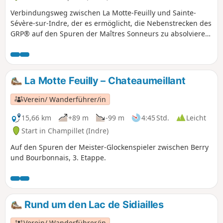
Verbindungsweg zwischen La Motte-Feuilly und Sainte-
Sévère-sur-Indre, der es ermöglicht, die Nebenstrecken des
GRP® auf den Spuren der Maîtres Sonneurs zu absolvieren:
Berry Romantique und Marche berrichonne (in
umgekehrter Richtung).
La Motte Feuilly – Chateaumeillant
Verein/ Wanderführer/in
15,66 km
+89 m
-99 m
4:45 Std.
Leicht
Start in Champillet (Indre)
Auf den Spuren der Meister-Glockenspieler zwischen Berry
und Bourbonnais, 3. Etappe.
Rund um den Lac de Sidiailles
Verein/ Wanderführer/in