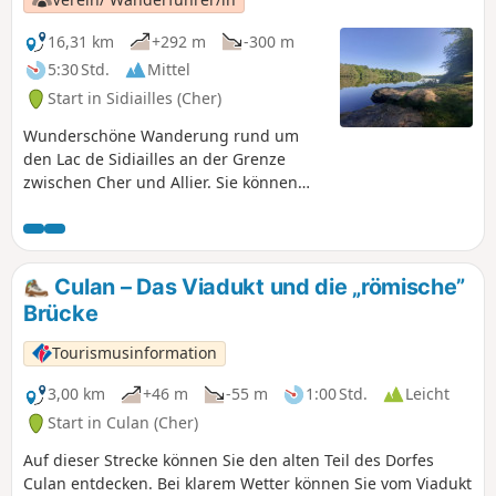
16,31 km
+292 m
-300 m
5:30 Std.
Mittel
Start in Sidiailles (Cher)
Wunderschöne Wanderung rund um
den Lac de Sidiailles an der Grenze
zwischen Cher und Allier. Sie können
diese Wanderung mit dem
Kletterparcours der Nature Aventure-
Basis am Lac de Sidiailles verbinden.
Culan – Das Viadukt und die „römische”
Brücke
Tourismusinformation
3,00 km
+46 m
-55 m
1:00 Std.
Leicht
Start in Culan (Cher)
Auf dieser Strecke können Sie den alten Teil des Dorfes
Culan entdecken. Bei klarem Wetter können Sie vom Viadukt