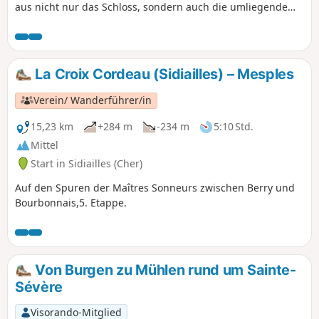
aus nicht nur das Schloss, sondern auch die umliegende
Landschaft sehen. Eine kleine Rundstrecke, die es zu jeder
Jahreszeit zu entdecken gilt...
La Croix Cordeau (Sidiailles) – Mesples
Verein/ Wanderführer/in
15,23 km
+284 m
-234 m
5:10 Std.
Mittel
Start in Sidiailles (Cher)
Auf den Spuren der Maîtres Sonneurs zwischen Berry und
Bourbonnais,5. Etappe.
Von Burgen zu Mühlen rund um Sainte-
Sévère
Visorando-Mitglied