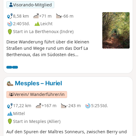
Visorando-Mitglied
8,58 km
+71 m
-66 m
2:40 Std.
Leicht
Start in La Berthenoux (Indre)
Diese Wanderung führt über die kleinen
Straßen und Wege rund um das Dorf La
Berthenoux, das im Südosten des
Departements Indre im „Pays de George
Sand“ liegt, und ermöglicht es so, das
Kulturerbe und die schönen
Aussichtspunkte des Igneraie-Tals zu
Mesples – Huriel
entdecken.
Verein/ Wanderführer/in
17,22 km
+167 m
-243 m
5:25 Std.
Mittel
Start in Mesples (Allier)
Auf den Spuren der Maîtres Sonneurs, zwischen Berry und