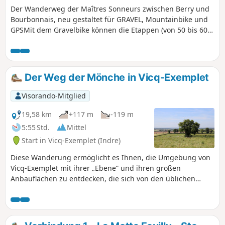
Der Wanderweg der Maîtres Sonneurs zwischen Berry und
Bourbonnais, neu gestaltet für GRAVEL, Mountainbike und
GPSMit dem Gravelbike können die Etappen (von 50 bis 60
km) für die Erfahrenen zusammengefasst werden, was etwa
100 km pro Tag entspricht. Da es sich um eine Rundfahrt
handelt, kann der Start in jedem beliebigen Dorf entlang
des Weges erfolgen. Für Reiter sind 8 Etappen vorgesehen.
Der Weg der Mönche in Vicq-Exemplet
Visorando-Mitglied
19,58 km
+117 m
-119 m
5:55 Std.
Mittel
Start in Vicq-Exemplet (Indre)
Diese Wanderung ermöglicht es Ihnen, die Umgebung von
Vicq-Exemplet mit ihrer „Ebene” und ihren großen
Anbauflächen zu entdecken, die sich von den üblichen
Heckenlandschaften des Boischaut-Sud de l'Indre abheben.
Neben der romanischen Kirche Saint-Martin (13.
Jahrhundert), in der ein Teil des Werks von Abbé Aymond
aufbewahrt wird, können Sie auch die Überreste der