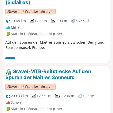
(Sidiailles)
Verein/ Wanderführer/in
19,68 km
+290 m
-193 m
6:25 Std.
Mittel
Start in Châteaumeillant (Cher)
Auf den Spuren der Maîtres Sonneurs zwischen Berry und
Bourbonnais,4. Etappe.
Gravel-MTB-Reitstrecke Auf den
Spuren der Maîtres Sonneurs
Verein/ Wanderführer/in
209,33 km
+2 221 m
-2 236 m
4 Tage
Schwer
Start in Châteaumeillant (Cher)