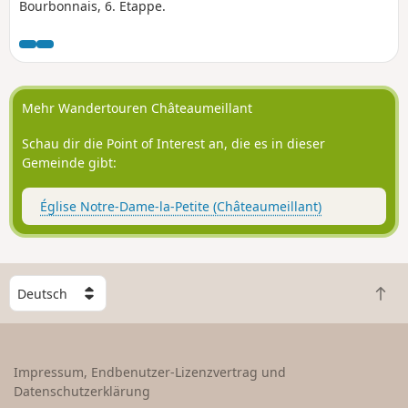
Bourbonnais, 6. Etappe.
Mehr Wandertouren Châteaumeillant
Schau dir die Point of Interest an, die es in dieser
Gemeinde gibt:
Église Notre-Dame-la-Petite (Châteaumeillant)
W
Z
ä
u
h
r
l
ü
e
Impressum, Endbenutzer-Lizenzvertrag und
c
e
Datenschutzerklärung
k
i