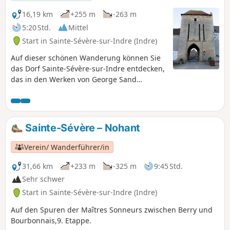
16,19 km
+255 m
-263 m
5:20 Std.
Mittel
Start in Sainte-Sévère-sur-Indre (Indre)
Auf dieser schönen Wanderung können Sie
das Dorf Sainte-Sévère-sur-Indre entdecken,
das in den Werken von George Sand
erwähnt und vom Filmemacher Jacques Tati
in seinem Film „Jour de Fête” bekannt
gemacht wurde. Die Route führt durch die
hügelige Umgebung dieses Dorfes, vorbei
Sainte-Sévère – Nohant
an alten Schlössern und Mühlen, inmitten
von idyllischen Weiden und überquert
Verein/ Wanderführer/in
zahlreiche Bäche.
31,66 km
+233 m
-325 m
9:45 Std.
Sehr schwer
Start in Sainte-Sévère-sur-Indre (Indre)
Auf den Spuren der Maîtres Sonneurs zwischen Berry und
Bourbonnais,9. Etappe.