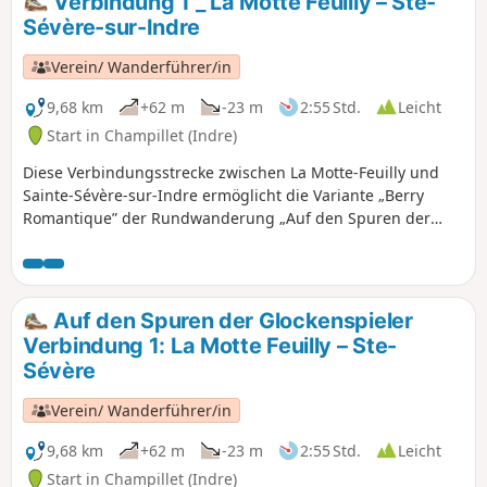
Verbindung 1 _ La Motte Feuilly – Ste-
ehemaligen Prieuré de Bois l'Abbé besichtigen.
Sévère-sur-Indre
Verein/ Wanderführer/in
9,68 km
+62 m
-23 m
2:55 Std.
Leicht
Start in Champillet (Indre)
Diese Verbindungsstrecke zwischen La Motte-Feuilly und
Sainte-Sévère-sur-Indre ermöglicht die Variante „Berry
Romantique” der Rundwanderung „Auf den Spuren der
Meistertrommler zwischen Berry und Bourbonnais”.
Auf den Spuren der Glockenspieler
Verbindung 1: La Motte Feuilly – Ste-
Sévère
Verein/ Wanderführer/in
9,68 km
+62 m
-23 m
2:55 Std.
Leicht
Start in Champillet (Indre)