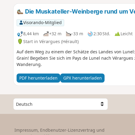
Die Muskateller-Weinberge rund um V
Visorando-Mitglied
8,44 km
+32 m
-33 m
2:30 Std.
Leicht
Start in Vérargues (Hérault)
Auf dem Weg zu einem der Schätze des Landes von Lunel:
Grain! Begeben Sie sich im Pays de Lunel nach Vérargues z
Wanderung.
PDF herunterladen
GPX herunterladen
W
ä
h
l
e
Impressum, Endbenutzer-Lizenzvertrag und
e