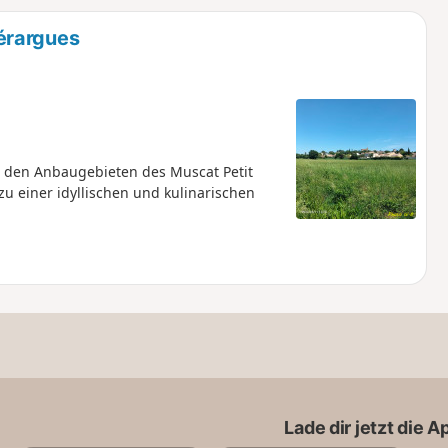
u
n
érargues
m
 den Anbaugebieten des Muscat Petit
u einer idyllischen und kulinarischen
Lade dir jetzt die 