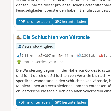
ganzen Charme dieser provenzalischen Dörfer offenbaren
Feindseligkeiten überstanden haben. Sie führt zur bew
friedlich in einem kleinen Tal liegt; ihre schlichte roma
wird durch den Kontrast zu einem weitläufigen Lavende
PDF herunterladen
GPX herunterladen
die Wälder des Plateaus von Vaucluse besucht er das h
Vaucluse, das auf einem Felsvorsprung thront und von 
geschützt wird. Er steigt hinab nach Fontaine-de-Vaucl
Die Schluchten von Véroncle
de Velleron zu bewundern und zum Ausgangsparkplatz 
Visorando-Mitglied
5,83 km
+297 m
-11 m
2:30 Std.
Sch
Start in Gordes (Vaucluse)
Die Wanderung beginnt in der Nähe von Gordes (das zu 
und führt durch die Schluchten von Véroncle bis nach Mu
sportliche Wanderung in den Schluchten von Véroncle, 
Mühlenruinen aus verschiedenen Epochen entdecken könn
obligatorische Passage durch den alten Schornstein einer Mühle. Planen Sie für die
Stunden ein und nicht 2,5 Stunden, wie angegeben. Nicht mit Hunden, bei Regen oder nach Regen
sowie bei zu großer Hitze unternehmen. Lesen Sie die 
PDF herunterladen
GPX herunterladen