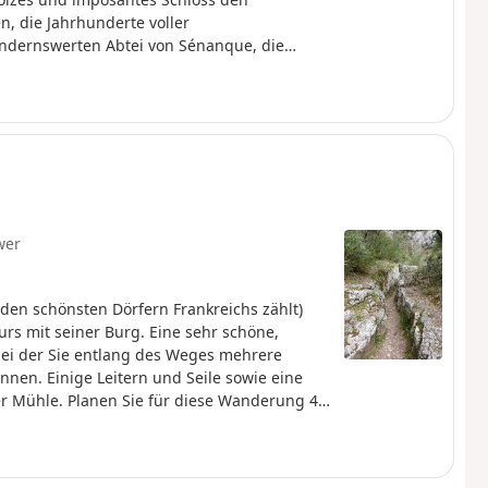
, die Jahrhunderte voller
undernswerten Abtei von Sénanque, die
nische Architektur aus grauem Kalkstein
lfeld besonders hervorgehoben. Durch
übsche kleine Städtchen Saumane-de-
seiner zur Festung umgebauten Burg
use, um die mächtige Quelle der Sorgue
zurückzukehren.
wer
den schönsten Dörfern Frankreichs zählt)
rs mit seiner Burg. Eine sehr schöne,
bei der Sie entlang des Weges mehrere
en. Einige Leitern und Seile sowie eine
se Wanderung 4
Bewertungen.