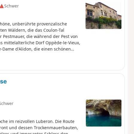
Schwer
chöne, unberührte provenzalische
hten Wäldern, die das Coulon-Tal
r Pestmauer, die während der Pest von
s mittelalterliche Dorf Oppède-le-Vieux,
e-Dame d'Alidon, die einen schönen
 Dorf Mérindol, dessen Kirche Sainte-Anne
use
Schwer
che im reizvollen Luberon. Die Route
thront und dessen Trockenmauerbauten,
tolzes und imposantes Schloss den