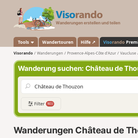
V
i
s
o
r
a
Tools
Wandertouren
Hilfe ↗
Viso
rando
Prem
n
Visorando
Wanderungen
Provence-Alpes-Côte d'Azur
Vaucluse
d
o
Wanderung suchen: Château de Th
Filter
NEU
Wanderungen Château de T