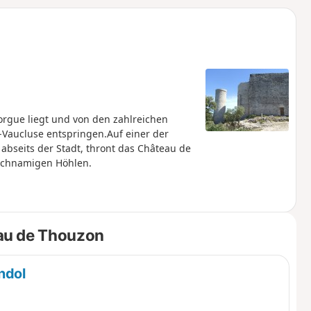
u
n
m
Sorgue liegt und von den zahlreichen
e-Vaucluse entspringen.Auf einer der
bseits der Stadt, thront das Château de
eichnamigen Höhlen.
au de Thouzon
ndol