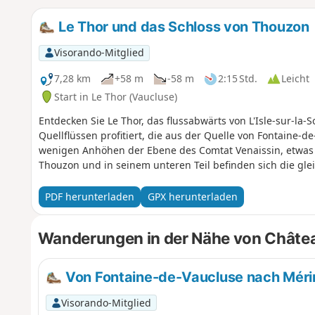
Le Thor und das Schloss von Thouzon
Visorando-Mitglied
7,28 km
+58 m
-58 m
2:15 Std.
Leicht
Start in Le Thor (Vaucluse)
Entdecken Sie Le Thor, das flussabwärts von L'Isle-sur-la-
Quellflüssen profitiert, die aus der Quelle von Fontaine-d
wenigen Anhöhen der Ebene des Comtat Venaissin, etwas a
Thouzon und in seinem unteren Teil befinden sich die gl
PDF herunterladen
GPX herunterladen
Wanderungen in der Nähe von Châte
Von Fontaine-de-Vaucluse nach Méri
Visorando-Mitglied