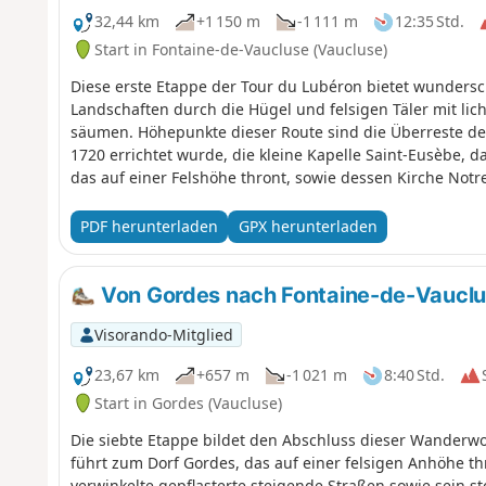
32,44 km
+1 150 m
-1 111 m
12:35 Std.
Start in Fontaine-de-Vaucluse (Vaucluse)
Diese erste Etappe der Tour du Lubéron bietet wunders
Landschaften durch die Hügel und felsigen Täler mit lic
säumen. Höhepunkte dieser Route sind die Überreste de
1720 errichtet wurde, die kleine Kapelle Saint-Eusèbe, da
das auf einer Felshöhe thront, sowie dessen Kirche Notr
Ausblick auf das Tal bietet, das Tal der Galère, das alte
und dessen reformierte Kirche.
PDF herunterladen
GPX herunterladen
Von Gordes nach Fontaine-de-Vaucl
Visorando-Mitglied
23,67 km
+657 m
-1 021 m
8:40 Std.
Start in Gordes (Vaucluse)
Die siebte Etappe bildet den Abschluss dieser Wanderwo
führt zum Dorf Gordes, das auf einer felsigen Anhöhe 
verwinkelte gepflasterte steigende Straßen sowie sein s