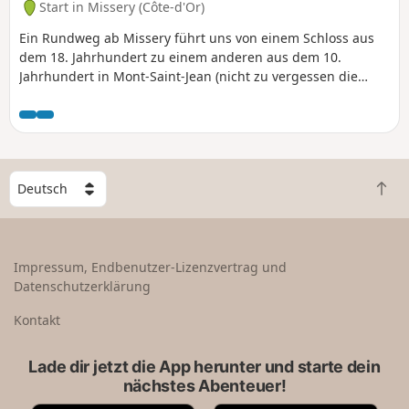
Start in Missery (Côte-d'Or)
Thil beschrieben.
Ein Rundweg ab Missery führt uns von einem Schloss aus
dem 18. Jahrhundert zu einem anderen aus dem 10.
Jahrhundert in Mont-Saint-Jean (nicht zu vergessen die
mittelalterliche Altstadt) und führt dabei an der
archäologischen Stätte La Grange du Mont (13. Jahrhundert)
vorbei, bevor sie einen kurzen Abstecher zur Croisette oder
zumindest zu ihrem Kreuz macht, um schließlich im
charmanten Dorf Charny zu enden, wo man einen Blick auf
W
die Überreste seines Schlosses aus dem 13. Jahrhundert
Z
ä
werfen kann.
u
h
r
l
ü
e
Impressum, Endbenutzer-Lizenzvertrag und
c
e
Datenschutzerklärung
k
i
n
n
Kontakt
a
L
c
a
Lade dir jetzt die App herunter und starte dein
h
n
nächstes Abenteuer!
o
d
b