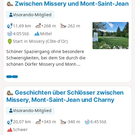
Zwischen Missery und Mont-Saint-Jean
Visorando-Mitglied
11,69 km
+268 m
-262 m
4:05 Std.
Mittel
Start in Missery (Côte-d'Or)
Schöner Spaziergang ohne besondere
Schwierigkeiten, bei dem Sie durch die
schönen Dörfer Missery und Mont-
Saint-Jean wandern und das Plateau mit
seiner archäologischen Stätte erreichen
können. Das Unterholz aus Laub- und
Nadelbäumen ist angenehm und die
Geschichten über Schlösser zwischen
Aussicht auf das Auxois und den
Missery, Mont-Saint-Jean und Charny
Morvan ist herrlich. Die Wege sind
größtenteils schattig und gut gepflegt.
Visorando-Mitglied
Diese Route, die sehr gut mit gelben
Markierungen gekennzeichnet ist, wird
20,07 km
+343 m
-340 m
6:45 Std.
auch in den Broschüren des
Schwer
Fremdenverkehrsamtes von Précy-sous-