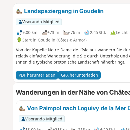
Landspaziergang in Goudelin
Visorando-Mitglied
9,00 km
+73 m
-76 m
2:45 Std.
Leicht
Start in Goudelin (Côtes-d'Armor)
Von der Kapelle Notre-Dame-de-l'Isle aus wandern Sie durc
relativ einfache Wanderung, die Sie durch Unterholz und
Ihnen die typische bretonische Landschaft näherbringt.
PDF herunterladen
GPX herunterladen
Wanderungen in der Nähe von Châtea
Von Paimpol nach Loguivy de la Mer üb
Visorando-Mitglied
13,00 km
+218 m
-218 m
4:20 Std.
Mi