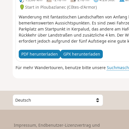
Start in Ploubazlanec (Côtes-d'Armor)
Wanderung mit fantastischen Landschaften von Anfang 
bemerkenswerten Aussichtspunkten. Es sind zwei Fahrzeu
Parkplatz am Startpunkt in Kerpalud, das andere am Hafe
Rückkehr über Landstraßen und zusätzliche 4 km. Der Weg
erfordert jedoch aufgrund der fünf Aufstiege eine gute 
PDF herunterladen
GPX herunterladen
Für mehr Wandertouren, benutze bitte unsere
Suchmasch
W
ä
h
l
e
Impressum, Endbenutzer-Lizenzvertrag und
e