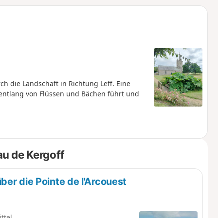
u
n
m
h die Landschaft in Richtung Leff. Eine
 entlang von Flüssen und Bächen führt und
u de Kergoff
er die Pointe de l'Arcouest
ttel