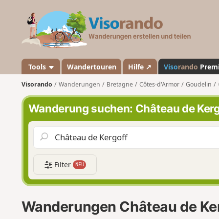
V
i
s
o
r
a
Tools
Wandertouren
Hilfe ↗
Viso
rando
Prem
n
Visorando
Wanderungen
Bretagne
Côtes-d'Armor
Goudelin
d
o
Wanderung suchen: Château de Kerg
Filter
NEU
Wanderungen Château de Ke