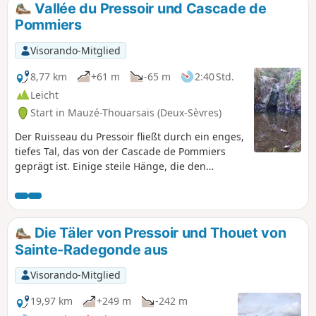
Vallée du Pressoir und Cascade de
Pommiers
Visorando-Mitglied
8,77 km
+61 m
-65 m
2:40 Std.
Leicht
Start in Mauzé-Thouarsais (Deux-Sèvres)
Der Ruisseau du Pressoir fließt durch ein enges,
tiefes Tal, das von der Cascade de Pommiers
geprägt ist. Einige steile Hänge, die den
Flusslauf aus etwa vierzig Metern Höhe
überragen, machen dieses wilde und
malerische Tal zu einer einzigartigen
Naturlandschaft im Thouarsais.
Die Täler von Pressoir und Thouet von
Sainte-Radegonde aus
Visorando-Mitglied
19,97 km
+249 m
-242 m