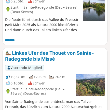
6:25 Std.
Schwer
Start in Sainte-Radegonde (Deux-Sèvres)
(Deux-Sèvres)
Die Route führt durch das Vallée du Pressoir
(seit März 2025 als Natura 2000 klassifiziert)
und dann durch das Tal am linken Ufer des
Thouet von Pommiers bis Sainte-Radegonde.
Passage durch Saint-Jacques-de-Thouars am
linken Ufer des Thouet, dann Saint-Jean-de-
Thouars, den Kar de Missé und Rückkehr
Linkes Ufer des Thouet von Sainte-
nach Thouars am rechten Ufer des Thouet
Radegonde bis Missé
über den GR®36. Die Wanderung bietet
außerdem Ausblicke auf die Stadt Thouars
Visorando-Mitglied
mit ihren historischen Denkmälern und
ihrem reichen kulturellen Erbe.
19,37 km
+208 m
-202 m
6:10 Std.
Schwer
Start in Sainte-Radegonde (Deux-
Sèvres) (Deux-Sèvres)
Von Sainte-Radegonde aus entdeckt man das Tal von
Pressoir, das kürzlich zum Natura-2000-Naturschutzgebiet