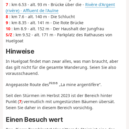
7
: km 6.53 - alt. 93 m - Brücke über die -
Rivère d'Argent
(rivère) - Affluent de l'Aulne
8
: km 7.6 - alt. 140 m - Die Schlucht
9
: km 8.35 - alt. 141 m - Die Rote Brücke
10
: km 8.9 - alt. 152 m - Der Haushalt der Jungfrau
S/Z
: km 9.52 - alt. 171 m - Parkplatz des Rathauses von
Huelgoat
Hinweise
In Huelgoat findet man zwar alles, was man braucht, aber
das gilt nicht für die gesamte Wanderung. Seien Sie also
vorausschauend.
PR®®
Angepasste Route des
„La mine argentifère“.
Seit den Stürmen im Herbst 2023 ist der Bereich hinter
Punkt (
7
) vermutlich mit umgestürzten Bäumen übersät.
Seien Sie daher in diesem Bereich vorsichtig.
Einen Besuch wert