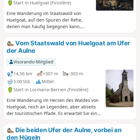
Start in Huelgoat (Finistère)
Eine Wanderung im Staatswald von
Huelgoat, auf den Spuren der Rehe,
denen man häufig begegnen kann,
wenn man sich leise verhält und
aufmerksam ist. Die Rehspur ist an ihrer
Vom Staatswald von Huelgoat am Ufer
Form eines umgedrehten Herzens zu
der Aulne
erkennen.
Visorando-Mitglied
14,56 km
+307 m
-303 m
5:00 Std.
Mittel
Start in Locmaria-Berrien (Finistère)
Eine Wanderung im Herzen des Waldes von
Huelgoat, reich an Legenden, aber abseits
der touristischen Pfade. Es erwartet Sie eine
typische Landschaft der Zentralbretagne mit
Wald, Bergen, Tälern, Flüssen, Häusern,
Die beiden Ufer der Aulne, vorbei an
Kalvarienbergen und bretonischen Kirchen.
den Hügeln