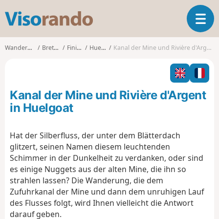
V
T
i
o
s
g
o
Wanderungen
Bretagne
Finistère
Huelgoat
Kanal der Mine und Rivière d'Argent in Huelgoat
g
r
l
a
e
n
n
d
Kanal der Mine und Rivière d'Argent
a
o
v
in Huelgoat
i
g
Hat der Silberfluss, der unter dem Blätterdach
a
glitzert, seinen Namen diesem leuchtenden
t
i
Schimmer in der Dunkelheit zu verdanken, oder sind
o
es einige Nuggets aus der alten Mine, die ihn so
n
strahlen lassen? Die Wanderung, die dem
Zufuhrkanal der Mine und dann dem unruhigen Lauf
des Flusses folgt, wird Ihnen vielleicht die Antwort
darauf geben.