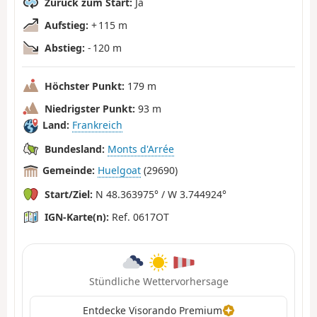
Zurück zum Start:
Ja
Aufstieg:
+ 115 m
Abstieg:
- 120 m
Höchster Punkt:
179 m
Niedrigster Punkt:
93 m
Land:
Frankreich
Bundesland:
Monts d'Arrée
Gemeinde:
Huelgoat
(29690)
Start/Ziel:
N 48.363975° / W 3.744924°
IGN-Karte(n):
Ref. 0617OT
Stündliche Wettervorhersage
Entdecke Visorando Premium