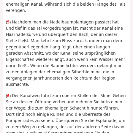
ehemaligen Kanal, während sich die beiden Hänge des Tals
verengen.
(
5
) Nachdem man die Nadelbaumplantagen passiert hat
und tief in das Tal vorgedrungen ist, macht der Kanal eine
Haarnadelkurve und überquert den Bach, der an dieser
Stelle fließt. Man kehrt zum Fluss zurück, indem man dem
gegenüberliegenden Hang folgt, über einen langen
geraden Abschnitt, wo der Kanal seine ursprünglichen
Eigenschaften wiedererlangt, auch wenn kein Wasser mehr
darin fließt. Wenn die Bäume lichter werden, gelangt man
zu den Anlagen der ehemaligen Silberbleimine, die in
vergangenen Jahrhunderten den Reichtum der Region
ausmachte.
(
6
) Der Kanalweg führt zum oberen Stollen der Mine. Gehen
Sie an dessen Öffnung vorbei und nehmen Sie links einen
der Wege, die zum ehemaligen Schacht hinunterführen.
Dort sind noch einige Ruinen und die Überreste des
Pumpenrades zu sehen. Überqueren Sie die Esplanade, um
zu dem Weg zu gelangen, der auf der anderen Seite davon
abzweigt. Nach zwei Serpentinen erreichen Sie den