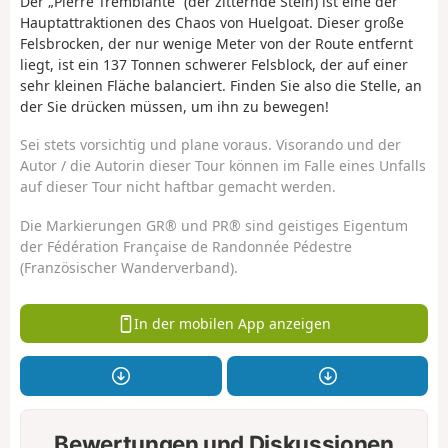
Der „Pierre Tremblante” (der zitternde Stein) ist eine der
Hauptattraktionen des Chaos von Huelgoat. Dieser große
Felsbrocken, der nur wenige Meter von der Route entfernt
liegt, ist ein 137 Tonnen schwerer Felsblock, der auf einer
sehr kleinen Fläche balanciert. Finden Sie also die Stelle, an
der Sie drücken müssen, um ihn zu bewegen!
Sei stets vorsichtig und plane voraus. Visorando und der
Autor / die Autorin dieser Tour können im Falle eines Unfalls
auf dieser Tour nicht haftbar gemacht werden.
Die Markierungen GR® und PR® sind geistiges Eigentum
der Fédération Française de Randonnée Pédestre
(Französischer Wanderverband).
In der mobilen App anzeigen
Bewertungen und Diskussionen