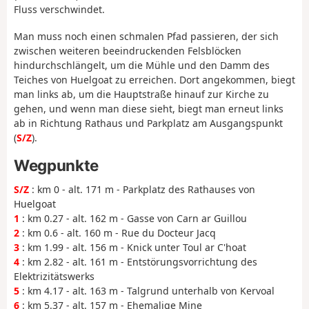
Fluss verschwindet.
Man muss noch einen schmalen Pfad passieren, der sich
zwischen weiteren beeindruckenden Felsblöcken
hindurchschlängelt, um die Mühle und den Damm des
Teiches von Huelgoat zu erreichen. Dort angekommen, biegt
man links ab, um die Hauptstraße hinauf zur Kirche zu
gehen, und wenn man diese sieht, biegt man erneut links
ab in Richtung Rathaus und Parkplatz am Ausgangspunkt
(
S/Z
).
Wegpunkte
S/Z
: km 0 - alt. 171 m - Parkplatz des Rathauses von
Huelgoat
1
: km 0.27 - alt. 162 m - Gasse von Carn ar Guillou
2
: km 0.6 - alt. 160 m - Rue du Docteur Jacq
3
: km 1.99 - alt. 156 m - Knick unter Toul ar C'hoat
4
: km 2.82 - alt. 161 m - Entstörungsvorrichtung des
Elektrizitätswerks
5
: km 4.17 - alt. 163 m - Talgrund unterhalb von Kervoal
6
: km 5.37 - alt. 157 m - Ehemalige Mine