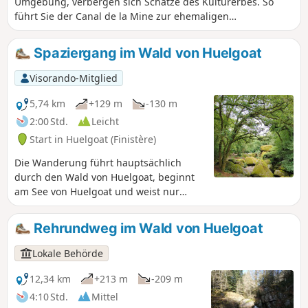
Umgebung, verbergen sich Schätze des Kulturerbes. So
führt Sie der Canal de la Mine zur ehemaligen
Silberbleimine und anschließend zu den bedeutendsten
Sehenswürdigkeiten dieses legendären Waldes.
Spaziergang im Wald von Huelgoat
Visorando-Mitglied
5,74 km
+129 m
-130 m
2:00 Std.
Leicht
Start in Huelgoat (Finistère)
Die Wanderung führt hauptsächlich
durch den Wald von Huelgoat, beginnt
am See von Huelgoat und weist nur
geringe Höhenunterschiede auf.
Sehenswürdigkeiten: die Grotte du
Rehrundweg im Wald von Huelgoat
Diable, der Ménage de la Vierge, der
Roche Tremblante, die Pont Rouge, die
Lokale Behörde
Grotte d'Artus, der Menhir de la Mare
aux Sangliers, die Mare aux Sangliers,
12,34 km
+213 m
-209 m
der Aussichtspunkt, das Camp d'Artus.
4:10 Std.
Mittel