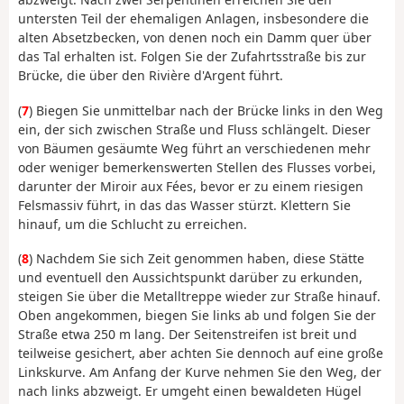
untersten Teil der ehemaligen Anlagen, insbesondere die
alten Absetzbecken, von denen noch ein Damm quer über
das Tal erhalten ist. Folgen Sie der Zufahrtsstraße bis zur
Brücke, die über den Rivière d'Argent führt.
(
7
) Biegen Sie unmittelbar nach der Brücke links in den Weg
ein, der sich zwischen Straße und Fluss schlängelt. Dieser
von Bäumen gesäumte Weg führt an verschiedenen mehr
oder weniger bemerkenswerten Stellen des Flusses vorbei,
darunter der Miroir aux Fées, bevor er zu einem riesigen
Felsmassiv führt, in das das Wasser stürzt. Klettern Sie
hinauf, um die Schlucht zu erreichen.
(
8
) Nachdem Sie sich Zeit genommen haben, diese Stätte
und eventuell den Aussichtspunkt darüber zu erkunden,
steigen Sie über die Metalltreppe wieder zur Straße hinauf.
Oben angekommen, biegen Sie links ab und folgen Sie der
Straße etwa 250 m lang. Der Seitenstreifen ist breit und
teilweise gesichert, aber achten Sie dennoch auf eine große
Linkskurve. Am Anfang der Kurve nehmen Sie den Weg, der
nach links abzweigt. Er umgeht einen bewaldeten Hügel