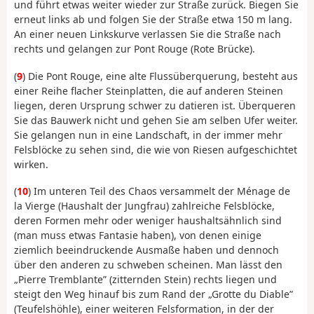
und führt etwas weiter wieder zur Straße zurück. Biegen Sie
erneut links ab und folgen Sie der Straße etwa 150 m lang.
An einer neuen Linkskurve verlassen Sie die Straße nach
rechts und gelangen zur Pont Rouge (Rote Brücke).
(
9
) Die Pont Rouge, eine alte Flussüberquerung, besteht aus
einer Reihe flacher Steinplatten, die auf anderen Steinen
liegen, deren Ursprung schwer zu datieren ist. Überqueren
Sie das Bauwerk nicht und gehen Sie am selben Ufer weiter.
Sie gelangen nun in eine Landschaft, in der immer mehr
Felsblöcke zu sehen sind, die wie von Riesen aufgeschichtet
wirken.
(
10
) Im unteren Teil des Chaos versammelt der Ménage de
la Vierge (Haushalt der Jungfrau) zahlreiche Felsblöcke,
deren Formen mehr oder weniger haushaltsähnlich sind
(man muss etwas Fantasie haben), von denen einige
ziemlich beeindruckende Ausmaße haben und dennoch
über den anderen zu schweben scheinen. Man lässt den
„Pierre Tremblante” (zitternden Stein) rechts liegen und
steigt den Weg hinauf bis zum Rand der „Grotte du Diable”
(Teufelshöhle), einer weiteren Felsformation, in der der