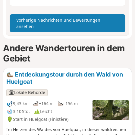
Vorherige Nachrichten und Bewertungen
ansehen
Andere Wandertouren in dem
Gebiet
Entdeckungstour durch den Wald von
Huelgoat
Lokale Behörde
9,43 km
+164 m
-156 m
3:10 Std.
Leicht
Start in Huelgoat (Finistère)
Im Herzen des Waldes von Huelgoat, in dieser waldreichen