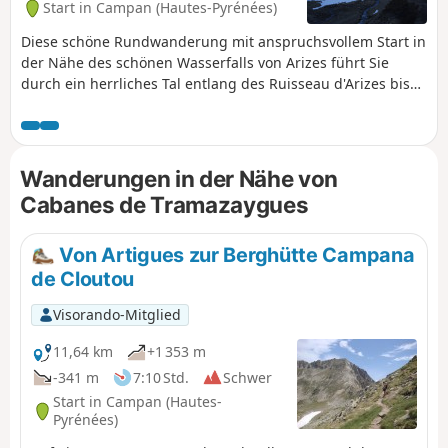
Start in Campan (Hautes-Pyrénées)
Diese schöne Rundwanderung mit anspruchsvollem Start in
der Nähe des schönen Wasserfalls von Arizes führt Sie
durch ein herrliches Tal entlang des Ruisseau d'Arizes bis
zum Fuß des Pic du Midi de Bigorre.
Wanderungen in der Nähe von
Cabanes de Tramazaygues
Von Artigues zur Berghütte Campana
de Cloutou
Visorando-Mitglied
11,64 km
+1 353 m
-341 m
7:10 Std.
Schwer
Start in Campan (Hautes-
Pyrénées)