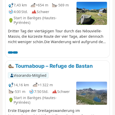
7,43 km
+654 m
-569 m
4:00 Std.
Schwer
Start in Barèges (Hautes-
Pyrénées)
Dritter Tag der viertägigen Tour durch das Néouvielle-
Massiv, die kürzeste Route der vier Tage, aber dennoch
nicht weniger schön.Die Wanderung wird aufgrund des
Aufstiegs zum Pic d'Aygues-Cluses (Grat T5) als schwierig
eingestuft. Siehe Varianten, wenn Sie den Gipfel
umgehen oder ihn in der anderen Richtung (weniger
kompliziert) besteigen möchten.
Tournaboup – Refuge de Bastan
Visorando-Mitglied
14,16 km
+1 322 m
-531 m
7:50 Std.
Schwer
Start in Barèges (Hautes-
Pyrénées)
Erste Etappe der Dreitageswanderung im