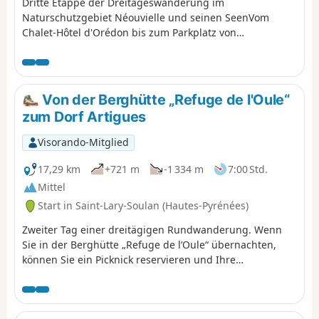
Dritte Etappe der Dreitageswanderung im
Naturschutzgebiet Néouvielle und seinen SeenVom
Chalet-Hôtel d'Orédon bis zum Parkplatz von
Tournaboup.Die Wanderung ist zu Ende, aber die
Schönheit der 20 Seen bleibt.Sie betreten das
Naturschutzgebiet Réserve Naturelle Nationale du
Néouvielle, das durch Vorschriften geschützt ist. Bitte
Von der Berghütte „Refuge de l'Oule“
halten Sie sich daran (siehe praktische Informationen).
zum Dorf Artigues
Visorando-Mitglied
17,29 km
+721 m
-1 334 m
7:00 Std.
Mittel
Start in Saint-Lary-Soulan (Hautes-Pyrénées)
Zweiter Tag einer dreitägigen Rundwanderung. Wenn
Sie in der Berghütte „Refuge de l’Oule“ übernachten,
können Sie ein Picknick reservieren und Ihre
Trinkflaschen auffüllen. Anschließend führt der Weg
reizvoll am See entlang. Der Weg führt über den Col de
Bastanet und bietet entlang der gesamten Strecke