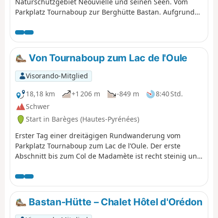
Naturschutzgebiet Néouvielle und seinen Seen. Vom
Parkplatz Tournaboup zur Berghütte Bastan. Aufgrund
des Höhenunterschieds und der kurzen Distanz eine
recht anspruchsvolle Wanderung. Unter (6) kann man
sich die Etappe anhören und den Höhenunterschied
verringern. Siehe Praktische Informationen. Unter (7)
Von Tournaboup zum Lac de l'Oule
kann man die Etappe verkürzen und etwas
Höhenunterschied einsparen, indem man einen
Visorando-Mitglied
Südhangweg nimmt.
18,18 km
+1 206 m
-849 m
8:40 Std.
Schwer
Start in Barèges (Hautes-Pyrénées)
Erster Tag einer dreitägigen Rundwanderung vom
Parkplatz Tournaboup zum Lac de l’Oule. Der erste
Abschnitt bis zum Col de Madamète ist recht steinig und
erfordert gutes Schuhwerk, doch danach ist es ein
wahres Vergnügen, an den herrlichen Seen des
Néouvielle vorbeizukommen, zu denen unter anderem
der Lac d’Aumar, der Lac d’Aubert und der Lac de l’Oule
Bastan-Hütte – Chalet Hôtel d'Orédon
gehören.