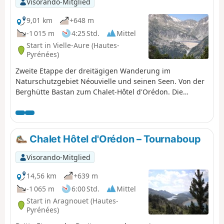
Visorando-Mitglied
9,01 km
+648 m
-1 015 m
4:25 Std.
Mittel
Start in Vielle-Aure (Hautes-
Pyrénées)
Zweite Etappe der dreitägigen Wanderung im
Naturschutzgebiet Néouvielle und seinen Seen. Von der
Berghütte Bastan zum Chalet-Hôtel d'Orédon. Die
Besichtigung und Betrachtung der 20 Seen geht weiter.
Sie betreten das Naturschutzgebiet Réserve Naturelle
Nationale du Néouvielle, das durch Vorschriften
geschützt ist. Bitte halten Sie sich daran (siehe
Chalet Hôtel d'Orédon – Tournaboup
praktische Informationen).
Visorando-Mitglied
14,56 km
+639 m
-1 065 m
6:00 Std.
Mittel
Start in Aragnouet (Hautes-
Pyrénées)