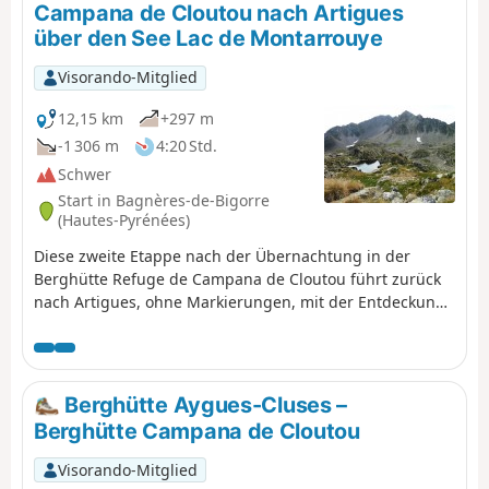
Campana de Cloutou nach Artigues
Abstieg zum Parkplatz von Tournaboup.
über den See Lac de Montarrouye
Visorando-Mitglied
12,15 km
+297 m
-1 306 m
4:20 Std.
Schwer
Start in Bagnères-de-Bigorre
(Hautes-Pyrénées)
Diese zweite Etappe nach der Übernachtung in der
Berghütte Refuge de Campana de Cloutou führt zurück
nach Artigues, ohne Markierungen, mit der Entdeckung
des wenig bekannten Tals von Montarrouye.Dieser Tag
wird als schwierig eingestuft, da man sich gut
orientieren können muss.
Berghütte Aygues-Cluses –
Berghütte Campana de Cloutou
Visorando-Mitglied