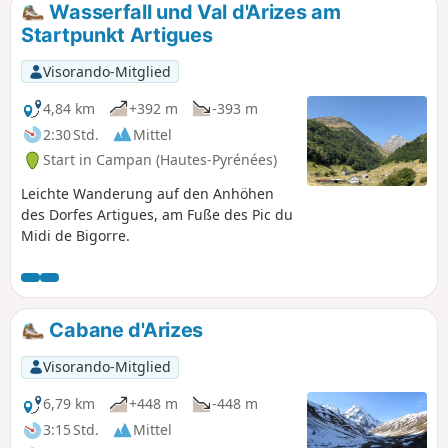
Wasserfall und Val d'Arizes am
Startpunkt Artigues
Visorando-Mitglied
4,84 km
+392 m
-393 m
2:30 Std.
Mittel
Start in Campan (Hautes-Pyrénées)
Leichte Wanderung auf den Anhöhen
des Dorfes Artigues, am Fuße des Pic du
Midi de Bigorre.
Cabane d'Arizes
Visorando-Mitglied
6,79 km
+448 m
-448 m
3:15 Std.
Mittel