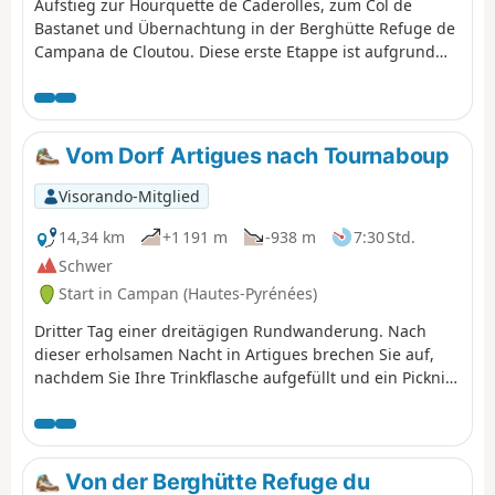
Aufstieg zur Hourquette de Caderolles, zum Col de
Bastanet und Übernachtung in der Berghütte Refuge de
Campana de Cloutou. Diese erste Etappe ist aufgrund
des großen Höhenunterschieds als schwierig eingestuft.
Vom Dorf Artigues nach Tournaboup
Visorando-Mitglied
14,34 km
+1 191 m
-938 m
7:30 Std.
Schwer
Start in Campan (Hautes-Pyrénées)
Dritter Tag einer dreitägigen Rundwanderung. Nach
dieser erholsamen Nacht in Artigues brechen Sie auf,
nachdem Sie Ihre Trinkflasche aufgefüllt und ein Picknick
für das Mittagessen eingepackt haben. Um diese
Rundwanderung angenehm ausklingen zu lassen,
nehmen Sie diesen Weg zwischen dem Col du Tourmalet
und dem Pic du Midi de Bigorre. Ein sehr schöner Weg,
Von der Berghütte Refuge du
mit dem Pic du Midi über unseren Köpfen. Rückweg im