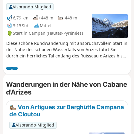
Visorando-Mitglied
6,79 km
+448 m
-448 m
3:15 Std.
Mittel
Start in Campan (Hautes-Pyrénées)
Diese schöne Rundwanderung mit anspruchsvollem Start in
der Nähe des schönen Wasserfalls von Arizes führt Sie
durch ein herrliches Tal entlang des Ruisseau d'Arizes bis
zum Fuß des Pic du Midi de Bigorre.
Wanderungen in der Nähe von Cabane
d'Arizes
Von Artigues zur Berghütte Campana
de Cloutou
Visorando-Mitglied