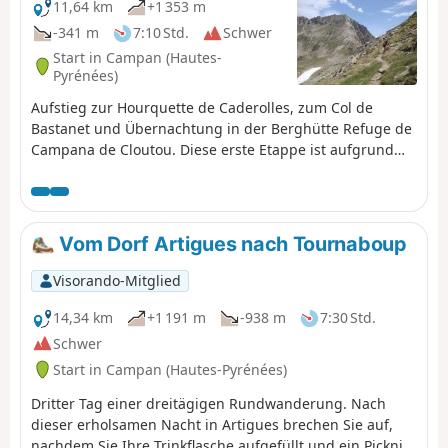
11,64 km
+1 353 m
-341 m
7:10 Std.
Schwer
Start in Campan (Hautes-
Pyrénées)
Aufstieg zur Hourquette de Caderolles, zum Col de
Bastanet und Übernachtung in der Berghütte Refuge de
Campana de Cloutou. Diese erste Etappe ist aufgrund
des großen Höhenunterschieds als schwierig eingestuft.
Vom Dorf Artigues nach Tournaboup
Visorando-Mitglied
14,34 km
+1 191 m
-938 m
7:30 Std.
Schwer
Start in Campan (Hautes-Pyrénées)
Dritter Tag einer dreitägigen Rundwanderung. Nach
dieser erholsamen Nacht in Artigues brechen Sie auf,
nachdem Sie Ihre Trinkflasche aufgefüllt und ein Picknick