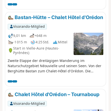
wird als schwierig eingestuft, da man sich gut
orientieren können muss.
Bastan-Hütte – Chalet Hôtel d'Orédon
Visorando-Mitglied
9,01 km
+648 m
-1 015 m
4:25 Std.
Mittel
Start in Vielle-Aure (Hautes-
Pyrénées)
Zweite Etappe der dreitägigen Wanderung im
Naturschutzgebiet Néouvielle und seinen Seen. Von der
Berghütte Bastan zum Chalet-Hôtel d'Orédon. Die
Besichtigung und Betrachtung der 20 Seen geht weiter.
Sie betreten das Naturschutzgebiet Réserve Naturelle
Nationale du Néouvielle, das durch Vorschriften
geschützt ist. Bitte halten Sie sich daran (siehe
Chalet Hôtel d'Orédon – Tournaboup
praktische Informationen).
Visorando-Mitglied