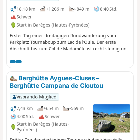
Südhangweg nimmt.
18,18 km
+1 206 m
-849 m
8:40 Std.
Schwer
Start in Barèges (Hautes-Pyrénées)
Erster Tag einer dreitägigen Rundwanderung vom
Parkplatz Tournaboup zum Lac de l’Oule. Der erste
Abschnitt bis zum Col de Madamète ist recht steinig und
erfordert gutes Schuhwerk, doch danach ist es ein
wahres Vergnügen, an den herrlichen Seen des
Néouvielle vorbeizukommen, zu denen unter anderem
der Lac d’Aumar, der Lac d’Aubert und der Lac de l’Oule
Berghütte Aygues-Cluses –
gehören.
Berghütte Campana de Cloutou
Visorando-Mitglied
7,43 km
+654 m
-569 m
4:00 Std.
Schwer
Start in Barèges (Hautes-
Pyrénées)
Dritter Tag der viertägigen Tour durch das Néouvielle-