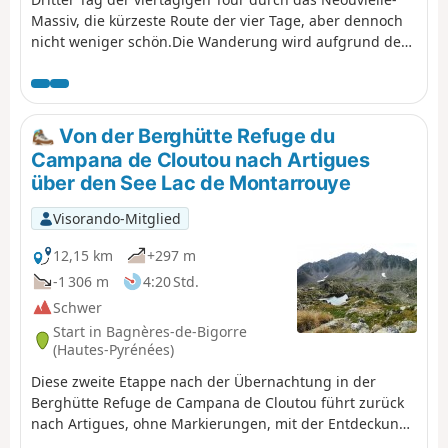
Massiv, die kürzeste Route der vier Tage, aber dennoch
nicht weniger schön.Die Wanderung wird aufgrund des
Aufstiegs zum Pic d'Aygues-Cluses (Grat T5) als schwierig
eingestuft. Siehe Varianten, wenn Sie den Gipfel
umgehen oder ihn in der anderen Richtung (weniger
kompliziert) besteigen möchten.
Von der Berghütte Refuge du
Campana de Cloutou nach Artigues
über den See Lac de Montarrouye
Visorando-Mitglied
12,15 km
+297 m
-1 306 m
4:20 Std.
Schwer
Start in Bagnères-de-Bigorre
(Hautes-Pyrénées)
Diese zweite Etappe nach der Übernachtung in der
Berghütte Refuge de Campana de Cloutou führt zurück
nach Artigues, ohne Markierungen, mit der Entdeckung
des wenig bekannten Tals von Montarrouye.Dieser Tag