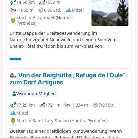
14,56 km
+639 m
-1 065 m
6:00 Std.
Mittel
Start in Aragnouet (Hautes-
Pyrénées)
Dritte Etappe der Dreitageswanderung im
Naturschutzgebiet Néouvielle und seinen SeenVom
Chalet-Hôtel d'Orédon bis zum Parkplatz von
Tournaboup.Die Wanderung ist zu Ende, aber die
Schönheit der 20 Seen bleibt.Sie betreten das
Naturschutzgebiet Réserve Naturelle Nationale du
Néouvielle, das durch Vorschriften geschützt ist. Bitte
Von der Berghütte „Refuge de l'Oule“
halten Sie sich daran (siehe praktische Informationen).
zum Dorf Artigues
Visorando-Mitglied
17,29 km
+721 m
-1 334 m
7:00 Std.
Mittel
Start in Saint-Lary-Soulan (Hautes-Pyrénées)
Zweiter Tag einer dreitägigen Rundwanderung. Wenn
Sie in der Berghütte „Refuge de l’Oule“ übernachten,