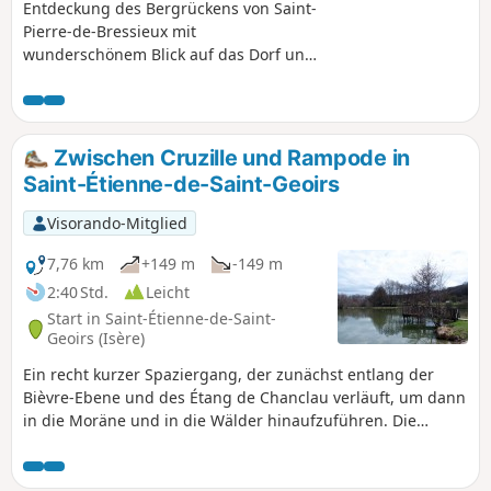
Entdeckung des Bergrückens von Saint-
Pierre-de-Bressieux mit
wunderschönem Blick auf das Dorf und
die Ebene. Wanderwege zwischen
Feldern und Wäldern.
Zwischen Cruzille und Rampode in
Saint-Étienne-de-Saint-Geoirs
Visorando-Mitglied
7,76 km
+149 m
-149 m
2:40 Std.
Leicht
Start in Saint-Étienne-de-Saint-
Geoirs (Isère)
Ein recht kurzer Spaziergang, der zunächst entlang der
Bièvre-Ebene und des Étang de Chanclau verläuft, um dann
in die Moräne und in die Wälder hinaufzuführen. Die
einzige Schwierigkeit besteht in einem ziemlich steilen
Aufstieg.