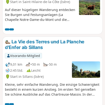
Start in Saint-Hilaire-de-la-Côte (Isère)
Auf dieser hügeligen Wanderung entdecken
Sie Burgen und Festungsanlagen (La
Chapelle Notre-Dame-du-Mont und die
Ruinen von Bocsozel). Die Strecke bietet
auch herrliche Ausblicke auf die Alpenkette.
Diese Wanderung führt über einen kleinen
Teil der Via Gebennensis. Die Via
La Vie des Terres und La Planche
Gebennensis verbindet Genf mit Le Puy-en-
d'Enfer ab Sillans
Velay. Es handelt sich um die Route, die seit
jeher von Schweizer und deutschen Pilgern
Visorando-Mitglied
genommen wird, um von Le Puy aus den
Jakobsweg nach Santiago de Compostela zu
9,01 km
+50 m
-50 m
erreichen.
2:45 Std.
Leicht
Start in Sillans (Isère)
Kleine, sehr einfache Wanderung. Die einzige Schwierigkeit
besteht in einem kurzen Anstieg. Im ersten Teil genießen
Sie schöne Ausblicke auf das Chartreuse-Massiv. In der
Mitte durchqueren Sie das hübsche Dorf Izeaux, um dann
auf einem angenehmen Waldweg entlang eines schönen