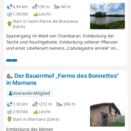
4,94 km
+39 m
-40 m
1:30 Std.
Leicht
Start in Saint-Pierre-de-Bressieux
(Isère)
Spaziergang im Wald von Chambaran. Entdeckung der
Teiche und Feuchtgebiete. Entdeckung seltener Pflanzen
und einer Libellenart namens „Codulegastre annelé” im
Moor von Planchettes.
Der Bauernhof „Ferme des Bonnettes“
in Marnans
Visorando-Mitglied
7,30 km
+272 m
-266 m
2:50 Std.
Leicht
Start in Marnans (Isère)
Entdeckung des kleinen