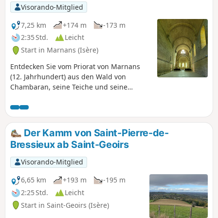
Visorando-Mitglied
7,25 km
+174 m
-173 m
2:35 Std.
Leicht
Start in Marnans (Isère)
Entdecken Sie vom Priorat von Marnans
(12. Jahrhundert) aus den Wald von
Chambaran, seine Teiche und seine
Tierwelt. Im September können Sie nachts
das Röhren der Hirsche hören.
Der Kamm von Saint-Pierre-de-
Bressieux ab Saint-Geoirs
Visorando-Mitglied
6,65 km
+193 m
-195 m
2:25 Std.
Leicht
Start in Saint-Geoirs (Isère)