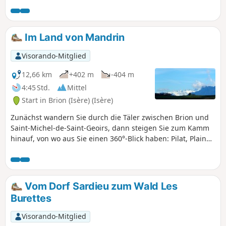
Gipfel der Chartreuse genießen und bei
sehr klarem Wetter sogar den höchsten
Gipfel des Mont Blanc sehen.
Im Land von Mandrin
Visorando-Mitglied
12,66 km
+402 m
-404 m
4:45 Std.
Mittel
Start in Brion (Isère) (Isère)
Zunächst wandern Sie durch die Täler zwischen Brion und
Saint-Michel-de-Saint-Geoirs, dann steigen Sie zum Kamm
hinauf, von wo aus Sie einen 360°-Blick haben: Pilat, Plaine
de la Bièvre, Chartreuse, Belledone, Vercors. Zum Abschluss
durchqueren Sie den Wald von Mouillasson, bevor Sie zum
Parkplatz zurückkehren.
Vom Dorf Sardieu zum Wald Les
Burettes
Visorando-Mitglied