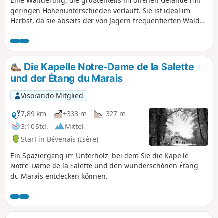
Eine Wanderung, die größtenteils im offenen Gelände mit
geringen Höhenunterschieden verläuft. Sie ist ideal im
Herbst, da sie abseits der von Jägern frequentierten Wälder
liegt. Sie wandern entlang der Hügel und Wäldchen im
östlichen Teil der Liers-Ebene. Hier und da haben Sie einige
Ausblicke auf die umliegenden Hügel und Gipfel.
Die Kapelle Notre-Dame de la Salette
und der Étang du Marais
Visorando-Mitglied
7,89 km
+333 m
-327 m
3:10 Std.
Mittel
Start in Bévenais (Isère)
Ein Spaziergang im Unterholz, bei dem Sie die Kapelle
Notre-Dame de la Salette und den wunderschönen Étang
du Marais entdecken können.