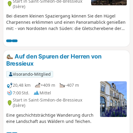
Start in Saint-Siméon-de-Bressieux
(Isère)
Bei diesem kleinen Spaziergang können Sie den Hügel
Charpennes erklimmen und einen Panoramablick genießen
mit: - von Nordosten nach Süden: die Gletscherebene der
Bièvre, der Mont du Chat, die Chartreuse, einige Gipfel des
Vercors, - und im Westen den Pilat und die Monts du
Lyonnais. Bei sehr gutem Wetter können Sie zwischen dem
Mont du Chat und der Chartreuse sogar den Gipfel des
Auf den Spuren der Herren von
Mont Blanc erkennen. Ansonsten wandern Sie zwischen
Bressieux
Heckenlandschaften und Wäldern entlang der Moräne von
Chambarans.
Visorando-Mitglied
20,48 km
+409 m
-407 m
7:00 Std.
Mittel
Start in Saint-Siméon-de-Bressieux
(Isère)
Eine geschichtsträchtige Wanderung durch
eine Landschaft aus Wäldern und Teichen.