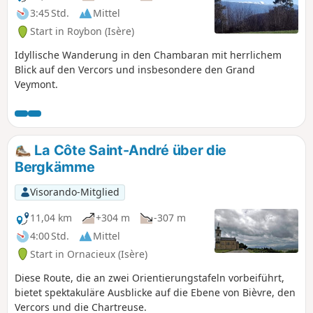
3:45 Std.
Mittel
Start in Roybon (Isère)
Idyllische Wanderung in den Chambaran mit herrlichem
Blick auf den Vercors und insbesondere den Grand
Veymont.
La Côte Saint-André über die
Bergkämme
Visorando-Mitglied
11,04 km
+304 m
-307 m
4:00 Std.
Mittel
Start in Ornacieux (Isère)
Diese Route, die an zwei Orientierungstafeln vorbeiführt,
bietet spektakuläre Ausblicke auf die Ebene von Bièvre, den
Vercors und die Chartreuse.