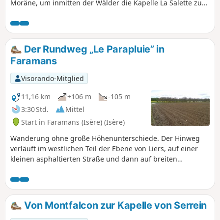
Moräne, um inmitten der Wälder die Kapelle La Salette zu
entdecken. Der Rückweg erfolgt schließlich über das
Schloss La Villardière, von wo aus Sie einen schönen Blick
auf die umliegenden Berge haben.
Der Rundweg „Le Parapluie” in
Faramans
Visorando-Mitglied
11,16 km
+106 m
-105 m
3:30 Std.
Mittel
Start in Faramans (Isère) (Isère)
Wanderung ohne große Höhenunterschiede. Der Hinweg
verläuft im westlichen Teil der Ebene von Liers, auf einer
kleinen asphaltierten Straße und dann auf breiten
Schotterwegen. Der Rückweg folgt dem Kamm der
bewaldeten Moräne von Faramans.
Von Montfalcon zur Kapelle von Serrein