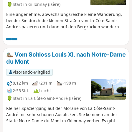
Start in Gillonnay (Isère)
Eine angenehme, abwechslungsreiche kleine Wanderung,
bei der Sie durch die kleinen Straßen von La-Côte-Saint-
André spazieren und dann auf den Bergrücken wandern
können, um schöne Ausblicke auf die Berge zu genießen.
Vom Schloss Louis XI. nach Notre-Dame
du Mont
Visorando-Mitglied
8,12 km
+201 m
-198 m
2:55 Std.
Leicht
Start in La Côte-Saint-André (Isère)
Kleiner Spaziergang auf der Moräne von La Côte-Saint-
André mit sehr schönen Ausblicken. Sie kommen an der
Stätte Notre-Dame du Mont in Gillonnay vorbei. Es gibt
keine Schwierigkeiten, außer einem steilen Anstieg.