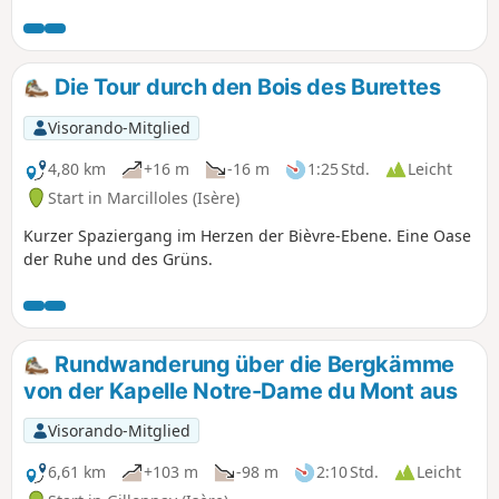
Blanc.
Die Tour durch den Bois des Burettes
Visorando-Mitglied
4,80 km
+16 m
-16 m
1:25 Std.
Leicht
Start in Marcilloles (Isère)
Kurzer Spaziergang im Herzen der Bièvre-Ebene. Eine Oase
der Ruhe und des Grüns.
Rundwanderung über die Bergkämme
von der Kapelle Notre-Dame du Mont aus
Visorando-Mitglied
6,61 km
+103 m
-98 m
2:10 Std.
Leicht