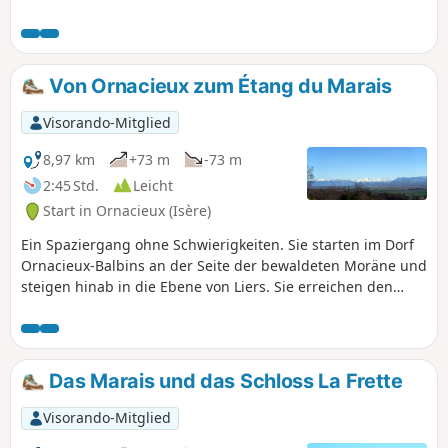
Von Ornacieux zum Étang du Marais
Visorando-Mitglied
8,97 km
+73 m
-73 m
2:45 Std.
Leicht
Start in Ornacieux (Isère)
Ein Spaziergang ohne Schwierigkeiten. Sie starten im Dorf
Ornacieux-Balbins an der Seite der bewaldeten Moräne und
steigen hinab in die Ebene von Liers. Sie erreichen den
Étang und das Marais de Faramans. Bei schönem Wetter
genießen Sie interessante Ausblicke auf die umliegenden
Berge.
Das Marais und das Schloss La Frette
Visorando-Mitglied