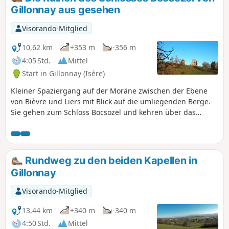
Gillonnay aus gesehen
Visorando-Mitglied
10,62 km
+353 m
-356 m
4:05 Std.
Mittel
Start in Gillonnay (Isère)
Kleiner Spaziergang auf der Moräne zwischen der Ebene
von Bièvre und Liers mit Blick auf die umliegenden Berge.
Sie gehen zum Schloss Bocsozel und kehren über das
Schloss Pointière zurück.
Rundweg zu den beiden Kapellen in
Gillonnay
Visorando-Mitglied
13,44 km
+340 m
-340 m
4:50 Std.
Mittel