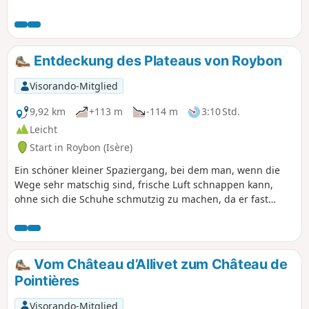
Gipfel der Chartreuse oder Belledonne.
Entdeckung des Plateaus von Roybon
Visorando-Mitglied
9,92 km
+113 m
-114 m
3:10 Std.
Leicht
Start in Roybon (Isère)
Ein schöner kleiner Spaziergang, bei dem man, wenn die
Wege sehr matschig sind, frische Luft schnappen kann,
ohne sich die Schuhe schmutzig zu machen, da er fast
ausschließlich auf kleinen asphaltierten Straßen verläuft.
Keine Schwierigkeiten, der Höhenunterschied ist sehr
gering und gleichmäßig.
Vom Château d’Allivet zum Château de
Pointières
Visorando-Mitglied