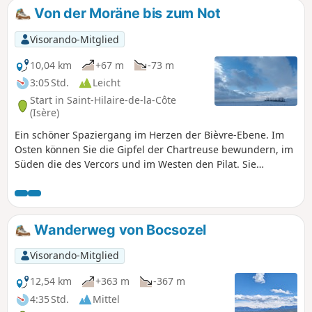
Compostela am nächsten kommt. Auf
Von der Moräne bis zum Not
dieser8. Etappe wandern Sie
hauptsächlich durch Felder und Wälder,
Visorando-Mitglied
unterbrochen von einer starken
kulturellen Identität in La Côte Saint-
10,04 km
+67 m
-73 m
André sowie in Gemeinden wie
3:05 Std.
Leicht
Ornacieux oder Balbins mit der Kapelle
Start in Saint-Hilaire-de-la-Côte
Saint-Michel, die einen grandiosen
(Isère)
360°-Panoramablick bietet.
Ein schöner Spaziergang im Herzen der Bièvre-Ebene. Im
Osten können Sie die Gipfel der Chartreuse bewundern, im
Süden die des Vercors und im Westen den Pilat. Sie
wandern auf kleinen asphaltierten Straßen oder auf gut
begehbaren Schotterwegen.
Wanderweg von Bocsozel
Visorando-Mitglied
12,54 km
+363 m
-367 m
4:35 Std.
Mittel