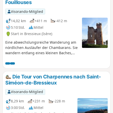
Fouillouses
Visorando-Mitglied
14,02 km
+411 m
-412 m
5:10 Std.
Mittel
Start in Bressieux (Isère)
Eine abwechslungsreiche Wanderung am
nördlichen Ausläufer der Chambarans. Sie
wandern entlang eines kleinen Baches,
bevor Sie die Hügel erklimmen, um einige
interessante Aussichtspunkte zu genießen.
Die Wanderung endet am imposanten
mittelalterlichen Schloss von Bressieux. Es
Die Tour von Charpennes nach Saint-
gibt keine Schwierigkeiten, außer der
Siméon-de-Bressieux
Entfernung und zwei etwas steilen
Anstiegen.
Visorando-Mitglied
8,29 km
+231 m
-228 m
3:00 Std.
Mittel