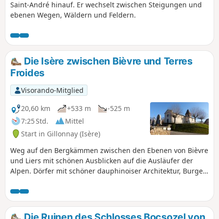
Saint-André hinauf. Er wechselt zwischen Steigungen und
ebenen Wegen, Wäldern und Feldern.
Die Isère zwischen Bièvre und Terres
Froides
Visorando-Mitglied
20,60 km
+533 m
-525 m
7:25 Std.
Mittel
Start in Gillonnay (Isère)
Weg auf den Bergkämmen zwischen den Ebenen von Bièvre
und Liers mit schönen Ausblicken auf die Ausläufer der
Alpen. Dörfer mit schöner dauphinoiser Architektur, Burgen
und Ruinen, Wallfahrtsort.
Die Ruinen des Schlosses Bocsozel von