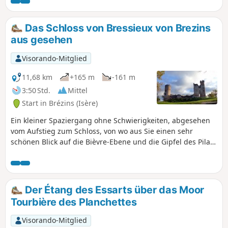
Das Schloss von Bressieux von Brezins
aus gesehen
Visorando-Mitglied
11,68 km
+165 m
-161 m
3:50 Std.
Mittel
Start in Brézins (Isère)
Ein kleiner Spaziergang ohne Schwierigkeiten, abgesehen
vom Aufstieg zum Schloss, von wo aus Sie einen sehr
schönen Blick auf die Bièvre-Ebene und die Gipfel des Pilat
haben.
Der Étang des Essarts über das Moor
Tourbière des Planchettes
Visorando-Mitglied