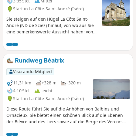
3:35 Std.
Mittel
Start in La Côte-Saint-André (Isère)
Sie steigen auf den Hügel La Côte Saint-
André (ND de Sciez) hinauf, von wo aus Sie
eine bemerkenswerte Aussicht haben: von
den Monts du Pilat im Westen bis zum Mont
du Chat im Nordosten, über den Vercors,
Belledonne und die Chartreuse. Von
bestimmten Aussichtspunkten aus kann
Rundweg Béatrix
man an klaren Tagen sogar den Gipfel des
Mont-Blanc sehen. Auf dem Rückweg
Visorando-Mitglied
kommen Sie an den wichtigsten
Sehenswürdigkeiten des Dorfes vorbei.
11,31 km
+328 m
-320 m
4:10 Std.
Leicht
Start in La Côte-Saint-André (Isère)
Diese Route führt Sie auf die Anhöhen von Balbins und
Ornacieux. Sie bietet einen schönen Blick auf die Ebenen
der Bièvre und des Liers sowie auf die Berge des Vercors
und der Chartreuse.