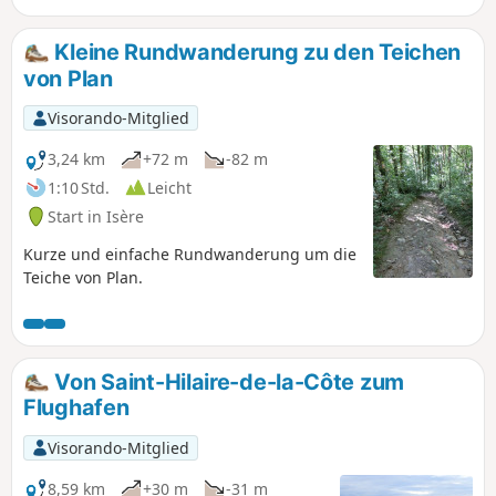
Kleine Rundwanderung zu den Teichen
von Plan
Visorando-Mitglied
3,24 km
+72 m
-82 m
1:10 Std.
Leicht
Start in Isère
Kurze und einfache Rundwanderung um die
Teiche von Plan.
Von Saint-Hilaire-de-la-Côte zum
Flughafen
Visorando-Mitglied
8,59 km
+30 m
-31 m