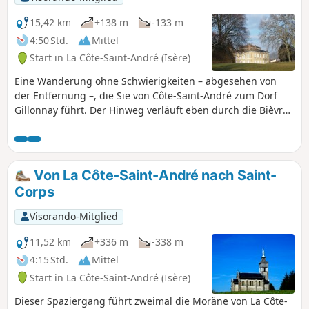
15,42 km
+138 m
-133 m
4:50 Std.
Mittel
Start in La Côte-Saint-André (Isère)
Eine Wanderung ohne Schwierigkeiten – abgesehen von
der Entfernung –, die Sie von Côte-Saint-André zum Dorf
Gillonnay führt. Der Hinweg verläuft eben durch die Bièvre-
Ebene, umgeben von zahlreichen Sehenswürdigkeiten: die
Gletschermoräne von Côte-Saint-André, die Chartreuse, der
Vercors, die Alpen, der Pilat… Der Rückweg führt am Hang
entlang, gemächlich durch die verschiedenen Täler.
Von La Côte-Saint-André nach Saint-
Corps
Visorando-Mitglied
11,52 km
+336 m
-338 m
4:15 Std.
Mittel
Start in La Côte-Saint-André (Isère)
Dieser Spaziergang führt zweimal die Moräne von La Côte-