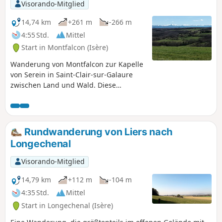
Visorando-Mitglied
14,74 km
+261 m
-266 m
4:55 Std.
Mittel
Start in Montfalcon (Isère)
Wanderung von Montfalcon zur Kapelle
von Serein in Saint-Clair-sur-Galaure
zwischen Land und Wald. Diese
Wanderung ist eine längere Variante
der Wanderung: Von der Kapelle von
Serrein zum Schloss von Montfalcon mit
anderen Passagen.
Rundwanderung von Liers nach
Longechenal
Visorando-Mitglied
14,79 km
+112 m
-104 m
4:35 Std.
Mittel
Start in Longechenal (Isère)