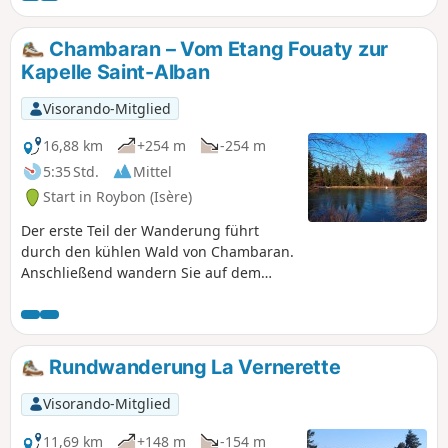
privaten Teiches zurückzukehren.
Chambaran – Vom Etang Fouaty zur
Kapelle Saint-Alban
Visorando-Mitglied
16,88 km
+254 m
-254 m
5:35 Std.
Mittel
Start in Roybon (Isère)
Der erste Teil der Wanderung führt
durch den kühlen Wald von Chambaran.
Anschließend wandern Sie auf dem
Kamm und genießen die schöne
Aussicht auf die umliegenden Berge.
Rundwanderung La Vernerette
Visorando-Mitglied
11,69 km
+148 m
-154 m