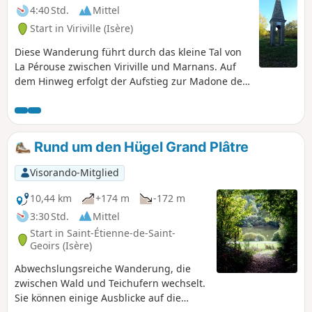
4:40 Std.
Mittel
Start in Viriville (Isère)
Diese Wanderung führt durch das kleine Tal von
La Pérouse zwischen Viriville und Marnans. Auf
dem Hinweg erfolgt der Aufstieg zur Madone de
Sainte-Baudille.
Rund um den Hügel Grand Plâtre
Visorando-Mitglied
10,44 km
+174 m
-172 m
3:30 Std.
Mittel
Start in Saint-Étienne-de-Saint-
Geoirs (Isère)
Abwechslungsreiche Wanderung, die
zwischen Wald und Teichufern wechselt.
Sie können einige Ausblicke auf die