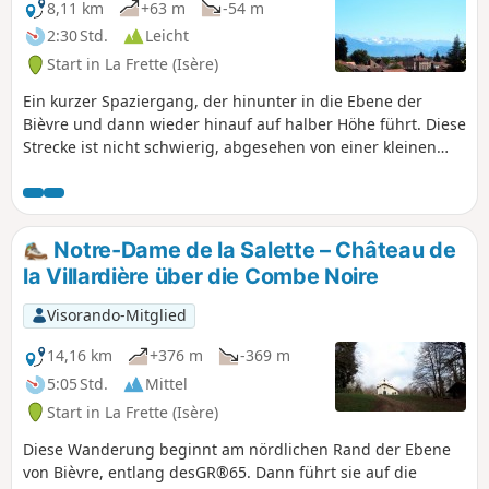
8,11 km
+63 m
-54 m
2:30 Std.
Leicht
Start in La Frette (Isère)
Ein kurzer Spaziergang, der hinunter in die Ebene der
Bièvre und dann wieder hinauf auf halber Höhe führt. Diese
Strecke ist nicht schwierig, abgesehen von einer kleinen
Steigung am Ortsausgang von Saint-Hilaire.
Notre-Dame de la Salette – Château de
la Villardière über die Combe Noire
Visorando-Mitglied
14,16 km
+376 m
-369 m
5:05 Std.
Mittel
Start in La Frette (Isère)
Diese Wanderung beginnt am nördlichen Rand der Ebene
von Bièvre, entlang desGR®65. Dann führt sie auf die