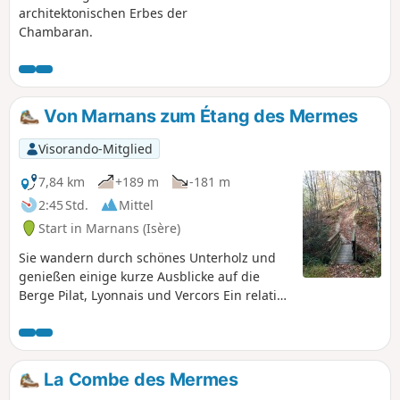
architektonischen Erbes der
Chambaran.
Von Marnans zum Étang des Mermes
Visorando-Mitglied
7,84 km
+189 m
-181 m
2:45 Std.
Mittel
Start in Marnans (Isère)
Sie wandern durch schönes Unterholz und
genießen einige kurze Ausblicke auf die
Berge Pilat, Lyonnais und Vercors Ein relativ
kurzer Spaziergang, der jedoch zeitweise
ständig bergauf und bergab führt und
daher die Beine beansprucht.
La Combe des Mermes