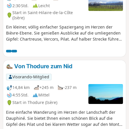
2:30 Std.
Leicht
Start in Saint-Hilaire-de-la-Côte
(Isère)
Ein kleiner, völlig einfacher Spaziergang im Herzen der
Bièvre-Ebene. Sie genießen Ausblicke auf die umliegenden
Gipfel: Chartreuse, Vercors, Pilat. Auf halber Strecke führen
Sie die Landebahn des Flughafens Saint-Geoirs entlang und
haben vielleicht das Glück, ein Flugzeug starten oder
landen zu sehen.
Von Thodure zum Nid
Visorando-Mitglied
14,84 km
+245 m
-237 m
4:55 Std.
Mittel
Start in Thodure (Isère)
Eine einfache Wanderung im Herzen der Landschaft der
Dauphiné. Sie bietet Ihnen einen schönen Blick auf die
Gipfel des Pilat und bei klarem Wetter sogar auf den Mont