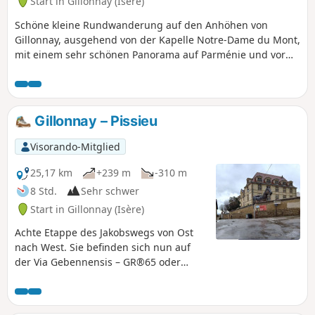
Start in Gillonnay (Isère)
Schöne kleine Rundwanderung auf den Anhöhen von
Gillonnay, ausgehend von der Kapelle Notre-Dame du Mont,
mit einem sehr schönen Panorama auf Parménie und vor
allem den Vercors. Die Kapelle ist einen Besuch wert. Diese
Wanderung ist im Herbst besonders schön! Achtung, im
Hochsommer gibt es fast keinen Schatten.
Gillonnay – Pissieu
Visorando-Mitglied
25,17 km
+239 m
-310 m
8 Std.
Sehr schwer
Start in Gillonnay (Isère)
Achte Etappe des Jakobswegs von Ost
nach West. Sie befinden sich nun auf
der Via Gebennensis – GR®65 oder
„Route du Puy“ –, der wohl
bekanntesten Route, da sie der
historischen Realität auf dem Weg nach