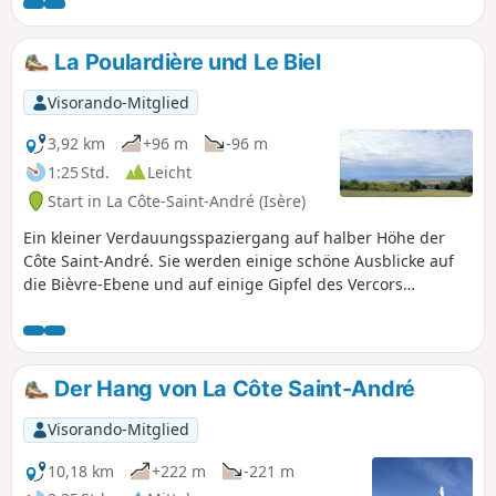
La Poulardière und Le Biel
Visorando-Mitglied
3,92 km
+96 m
-96 m
1:25 Std.
Leicht
Start in La Côte-Saint-André (Isère)
Ein kleiner Verdauungsspaziergang auf halber Höhe der
Côte Saint-André. Sie werden einige schöne Ausblicke auf
die Bièvre-Ebene und auf einige Gipfel des Vercors
genießen können.
Der Hang von La Côte Saint-André
Visorando-Mitglied
10,18 km
+222 m
-221 m