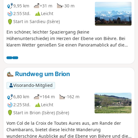
9,95 km
+31 m
-30 m
2:55 Std.
Leicht
Start in Sardieu (Isère)
Ein schöner, leichter Spaziergang (keine
Höhenunterschiede) im Herzen der Ebene von Bièvre. Bei
klarem Wetter genießen Sie einen Panoramablick auf die
umliegenden Gipfel. Sie kommen auch an den
bezaubernden Teichen des Bois des Burettes vorbei.
Rundweg um Brion
Visorando-Mitglied
6,80 km
+164 m
-162 m
2:25 Std.
Leicht
Start in Brion (Isère) (Isère)
Vom Col de la Croix de Toutes Aures aus, am Rande der
Chambarans, bietet diese leichte Wanderung
wunderschöne Ausblicke auf die Ebene von Bièvre und die