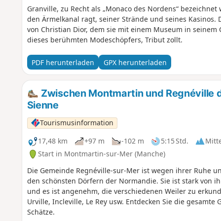
Granville, zu Recht als „Monaco des Nordens“ bezeichnet 
den Ärmelkanal ragt, seiner Strände und seines Kasinos. D
von Christian Dior, dem sie mit einem Museum in seine
dieses berühmten Modeschöpfers, Tribut zollt.
PDF herunterladen
GPX herunterladen
Zwischen Montmartin und Regnéville d
Sienne
Tourismusinformation
17,48 km
+97 m
-102 m
5:15 Std.
Mitt
Start in Montmartin-sur-Mer (Manche)
Die Gemeinde Regnéville-sur-Mer ist wegen ihrer Ruhe un
den schönsten Dörfern der Normandie. Sie ist stark von 
und es ist angenehm, die verschiedenen Weiler zu erkunde
Urville, Incleville, Le Rey usw. Entdecken Sie die gesamte
Schätze.