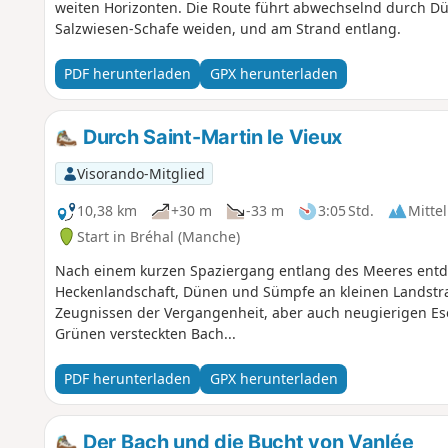
weiten Horizonten. Die Route führt abwechselnd durch D
Salzwiesen-Schafe weiden, und am Strand entlang.
PDF herunterladen
GPX herunterladen
Durch Saint-Martin le Vieux
Visorando-Mitglied
10,38 km
+30 m
-33 m
3:05 Std.
Mittel
Start in Bréhal (Manche)
Nach einem kurzen Spaziergang entlang des Meeres entd
Heckenlandschaft, Dünen und Sümpfe an kleinen Landstr
Zeugnissen der Vergangenheit, aber auch neugierigen Ese
Grünen versteckten Bach...
PDF herunterladen
GPX herunterladen
Der Bach und die Bucht von Vanlée