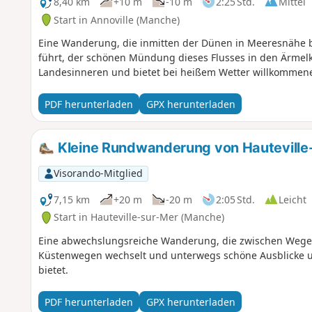
8,40 km
+10 m
-10 m
2:25 Std.
Mittel
Start in Annoville (Manche)
Eine Wanderung, die inmitten der Dünen in Meeresnähe b
führt, der schönen Mündung dieses Flusses in den Ärmelk
Landesinneren und bietet bei heißem Wetter willkommene
PDF herunterladen
GPX herunterladen
Kleine Rundwanderung von Hauteville
Visorando-Mitglied
7,15 km
+20 m
-20 m
2:05 Std.
Leicht
Start in Hauteville-sur-Mer (Manche)
Eine abwechslungsreiche Wanderung, die zwischen Wege
Küstenwegen wechselt und unterwegs schöne Ausblicke und
bietet.
PDF herunterladen
GPX herunterladen