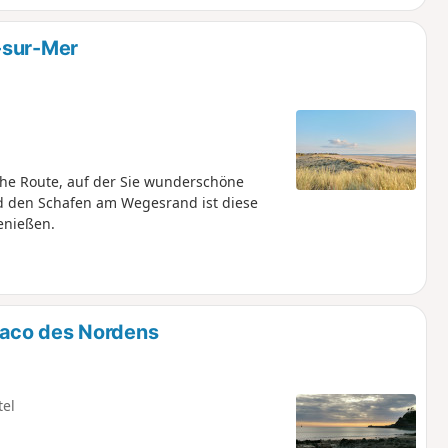
-sur-Mer
che Route, auf der Sie wunderschöne
nd den Schafen am Wegesrand ist diese
enießen.
aco des Nordens
tel