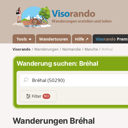
V
i
s
o
r
a
Tools
Wandertouren
Hilfe ↗
Viso
rando
Prem
n
Visorando
Wanderungen
Normandie
Manche
Bréhal
d
o
Wanderung suchen: Bréhal
Filter
NEU
Wanderungen Bréhal