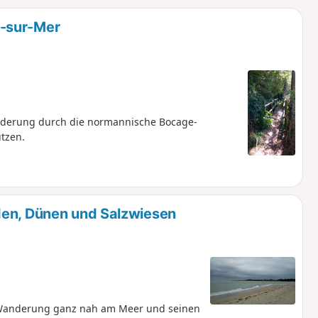
u
n
-sur-Mer
m
anderung durch die normannische Bocage-
tzen.
den, Dünen und Salzwiesen
 Wanderung ganz nah am Meer und seinen