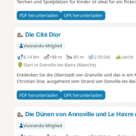
Teichen und Spielplätzen für Kinder ist ideal für ein Pickni
PDF herunterladen
GPX herunterladen
Die Cité Dior
Visorando-Mitglied
8,14 km
+88 m
-85 m
2:35 Std.
Leicht
Start in Donville-les-Bains (Manche)
Entdecken Sie die Oberstadt von Granville und das in 
Christian Dior, ausgehend vom Strand von Donville-les-Bai
PDF herunterladen
GPX herunterladen
Die Dünen von Annoville und Le Havre 
Visorando-Mitglied