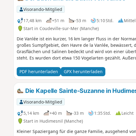
Visorando-Mitglied
17,48 km
+51 m
-53 m
5:10 Std.
Mittel
Start in Coudeville-sur-Mer (Manche)
Die Vanlée ist ein kurzer, 16 km langer Fluss in der Norma
großes Sumpfgebiet, den Havre de la Vanlée, bewässert, d
Grasflächen und Salinen bedeckt und wird von einer überf
steht. Es wurden dort etwa 150 Vogelarten gezählt. Auße
PDF herunterladen
GPX herunterladen
Die Kapelle Sainte-Suzanne in Hudimes
Visorando-Mitglied
5,14 km
+40 m
-33 m
1:35 Std.
Leicht
Start in Hudimesnil (Manche)
Kleiner Spaziergang für die ganze Familie, ausgehend vom