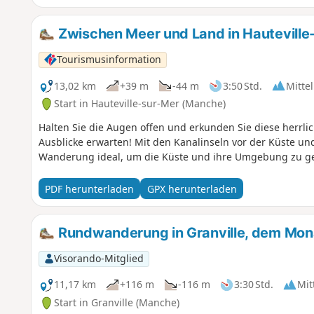
Zwischen Meer und Land in Hauteville
Tourismusinformation
13,02 km
+39 m
-44 m
3:50 Std.
Mittel
Start in Hauteville-sur-Mer (Manche)
Halten Sie die Augen offen und erkunden Sie diese herrli
Ausblicke erwarten! Mit den Kanalinseln vor der Küste u
Wanderung ideal, um die Küste und ihre Umgebung zu g
PDF herunterladen
GPX herunterladen
Rundwanderung in Granville, dem Mon
Visorando-Mitglied
11,17 km
+116 m
-116 m
3:30 Std.
Mit
Start in Granville (Manche)