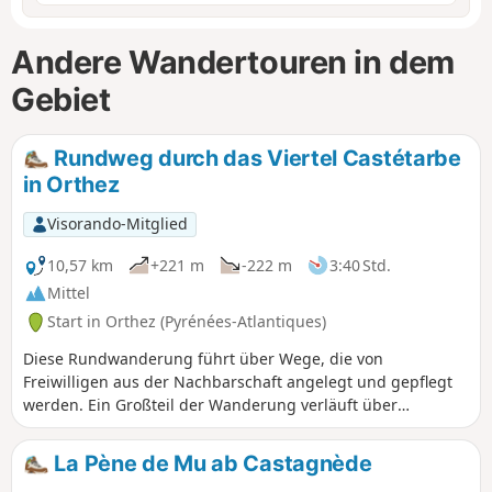
Andere Wandertouren in dem
Gebiet
Rundweg durch das Viertel Castétarbe
in Orthez
Visorando-Mitglied
10,57 km
+221 m
-222 m
3:40 Std.
Mittel
Start in Orthez (Pyrénées-Atlantiques)
Diese Rundwanderung führt über Wege, die von
Freiwilligen aus der Nachbarschaft angelegt und gepflegt
werden. Ein Großteil der Wanderung verläuft über
Feldwege mit schönen Ausblicken auf die Region und die
Pyrenäen.
La Pène de Mu ab Castagnède