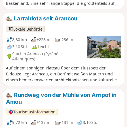
Baskenland. Eine sehr lange Etappe, die größtenteils auf
Landstraßen und Wegen durch den Wald verläuft. Da Sie
keine größeren Ortschaften durchqueren, ist es ratsam,
Larraldota seit Arancou
sich vor dem Aufbruch mit Proviant einzudecken.
Lokale Behörde
8,80 km
+228 m
-236 m
3:10 Std.
Leicht
Start in Arancou (Pyrénées-
Atlantiques)
Auf einem sonnigen Plateau über dem Flussbett der
Bidouze liegt Arancou, ein Dorf mit weißen Mauern und
einem bemerkenswerten architektonischen und kulturellen
Erbe. Es ist eine historische Etappe auf einem der
Pilgerwege nach Santiago de Compostela, der Via
Rundweg von der Mühle von Arripot in
Turonensis. Arancou verdankt seinen Bekanntheitsgrad
Amou
einem Prioratskrankenhaus, das seit dem13. Jahrhundert
Pilger beherbergte. Es gibt auch einige Herrenhäuser, die
Tourismusinformation
früher der Gastfreundschaft dienten und deren
architektonische Details man bewundern kann. Im Dorf
9,72 km
+137 m
-131 m
3:10 Std.