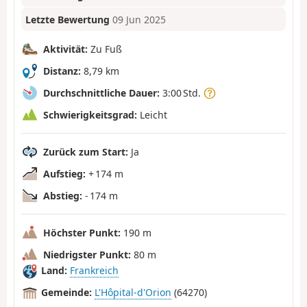
Letzte Bewertung
09 Jun 2025
Aktivität:
Zu Fuß
Distanz:
8,79 km
Durchschnittliche Dauer:
3:00 Std.
Schwierigkeitsgrad:
Leicht
Zurück zum Start:
Ja
Aufstieg:
+ 174 m
Abstieg:
- 174 m
Höchster Punkt:
190 m
Niedrigster Punkt:
80 m
Land:
Frankreich
Gemeinde:
L'Hôpital-d'Orion
(64270)