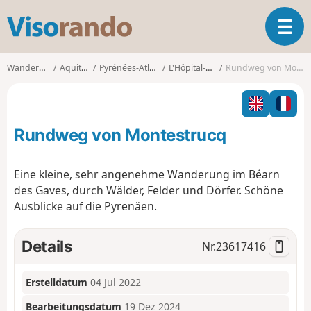
V
T
i
o
s
g
o
Wanderungen
Aquitanien
Pyrénées-Atlantiques
L'Hôpital-d'Orion
Rundweg von Montestrucq
g
r
l
a
e
n
n
d
Rundweg von Montestrucq
a
o
v
i
Eine kleine, sehr angenehme Wanderung im Béarn
g
des Gaves, durch Wälder, Felder und Dörfer. Schöne
a
Ausblicke auf die Pyrenäen.
t
i
o
Details
Nr.
23617416
n
Erstelldatum
04 Jul 2022
Bearbeitungsdatum
19 Dez 2024