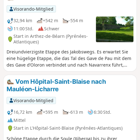
Visorando-Mitglied
32,94 km
+542 m
-554 m
11:00 Std.
Schwer
Start in Arthez-de-Béarn (Pyrénées-
Atlantiques)
Dreiundvierzigste Etappe des Jakobswegs. Es erwartet Sie
eine hügelige Etappe, die das Tal des Gave de Pau mit dem
des Gave d’Oloron verbindet und nach Navarrenx führt,
einem kleinen Dorf im Béarn, das Sie mit seinen vom Gave
d’Oloron und seinen Nebenflüssen Saleys, Laus, Arroder
Vom Hôpital-Saint-Blaise nach
und Lucq durchflossenen Ländereien begeistern wird.
Mauléon-Licharre
Navarrenx trägt das Label „Die schönsten Dörfer
Frankreichs“.
Visorando-Mitglied
16,72 km
+595 m
-613 m
6:30 Std.
Mittel
Start in L'Hôpital-Saint-Blaise (Pyrénées-Atlantiques)
Schöne Etappe durch die Soule (Xiberoa) bis zu ihrer