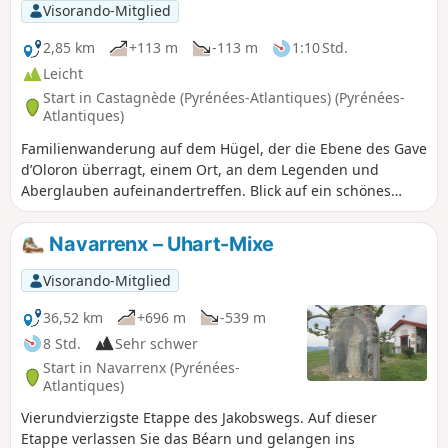
Visorando-Mitglied
2,85 km
+113 m
-113 m
1:10 Std.
Leicht
Start in Castagnède (Pyrénées-Atlantiques) (Pyrénées-
Atlantiques)
Familienwanderung auf dem Hügel, der die Ebene des Gave
d’Oloron überragt, einem Ort, an dem Legenden und
Aberglauben aufeinandertreffen. Blick auf ein schönes
Bauwerk von Eiffel, das den Gave überspannt.
Navarrenx – Uhart-Mixe
Visorando-Mitglied
36,52 km
+696 m
-539 m
8 Std.
Sehr schwer
Start in Navarrenx (Pyrénées-
Atlantiques)
Vierundvierzigste Etappe des Jakobswegs. Auf dieser
Etappe verlassen Sie das Béarn und gelangen ins