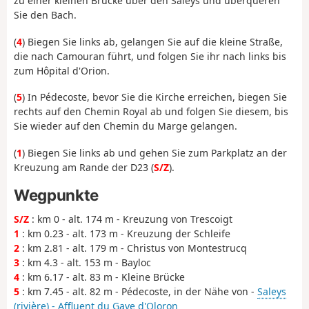
zu einer kleinen Brücke über den Saleys und überqueren
Sie den Bach.
(
4
) Biegen Sie links ab, gelangen Sie auf die kleine Straße,
die nach Camouran führt, und folgen Sie ihr nach links bis
zum Hôpital d'Orion.
(
5
) In Pédecoste, bevor Sie die Kirche erreichen, biegen Sie
rechts auf den Chemin Royal ab und folgen Sie diesem, bis
Sie wieder auf den Chemin du Marge gelangen.
(
1
) Biegen Sie links ab und gehen Sie zum Parkplatz an der
Kreuzung am Rande der D23 (
S/Z
).
Wegpunkte
S/Z
: km 0 - alt. 174 m - Kreuzung von Trescoigt
1
: km 0.23 - alt. 173 m - Kreuzung der Schleife
2
: km 2.81 - alt. 179 m - Christus von Montestrucq
3
: km 4.3 - alt. 153 m - Bayloc
4
: km 6.17 - alt. 83 m - Kleine Brücke
5
: km 7.45 - alt. 82 m - Pédecoste, in der Nähe von -
Saleys
(rivière) - Affluent du Gave d'Oloron