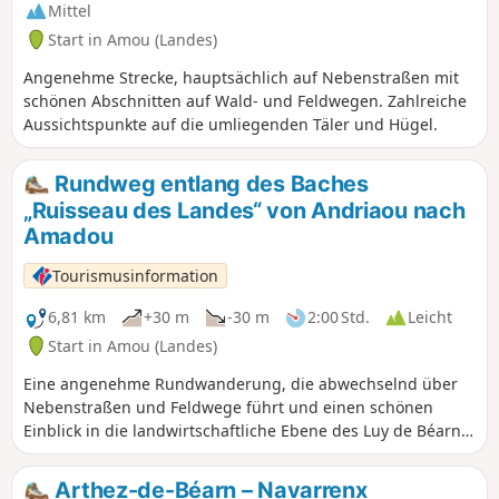
verdient auch die Kirche Notre-Dame aufgrund ihres Stils,
Mittel
der einen länglichen romanischen Grundriss mit gotischen
Start in Amou (Landes)
Gewölben und Kapitellen verbindet, besondere
Aufmerksamkeit. Auf den Wanderwegen versprechen die
Angenehme Strecke, hauptsächlich auf Nebenstraßen mit
umliegenden Hügel viel frische Luft im Wald, wo man auf
schönen Abschnitten auf Wald- und Feldwegen. Zahlreiche
schöne hundertjährige Eichen trifft, während das Tal der
Aussichtspunkte auf die umliegenden Täler und Hügel.
Bidouze mit seiner Ruhe und der Kühle seiner Ufer lockt.
Rundweg entlang des Baches
„Ruisseau des Landes“ von Andriaou nach
Amadou
Tourismusinformation
6,81 km
+30 m
-30 m
2:00 Std.
Leicht
Start in Amou (Landes)
Eine angenehme Rundwanderung, die abwechselnd über
Nebenstraßen und Feldwege führt und einen schönen
Einblick in die landwirtschaftliche Ebene des Luy de Béarn
bietet.
Arthez-de-Béarn – Navarrenx