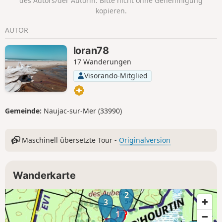
des Autors/der Autorin. Bitte nicht ohne Genehmigung
kopieren.
AUTOR
loran78
17 Wanderungen
Visorando-Mitglied
Gemeinde:
Naujac-sur-Mer (33990)
Maschinell übersetzte Tour -
Originalversion
Wanderkarte
2
3
1