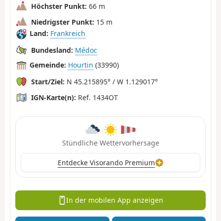
Höchster Punkt:
66 m
Niedrigster Punkt:
15 m
Land:
Frankreich
Bundesland:
Médoc
Gemeinde:
Hourtin
(33990)
Start/Ziel:
N 45.215895° / W 1.129017°
IGN-Karte(n):
Ref. 1434OT
Stündliche Wettervorhersage
Entdecke Visorando Premium
In der mobilen App anzeigen