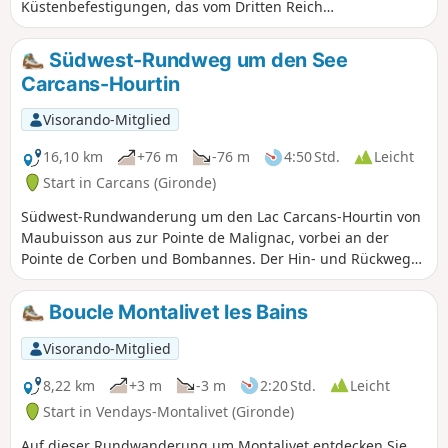
Küstenbefestigungen, das vom Dritten Reich
während des Zweiten Weltkriegs entlang der
Westküste Europas errichtet wurde, um eine
Südwest-Rundweg um den See
Invasion des Kontinents durch die Alliierten aus
Carcans-Hourtin
Großbritannien zu verhindern. Dieser
Wanderweg folgt der betonierten Straße, die zu
Visorando-Mitglied
den Vorposten, den Bunkeranlagen, führte.
16,10 km
+76 m
-76 m
4:50 Std.
Leicht
Start in Carcans (Gironde)
Südwest-Rundwanderung um den Lac Carcans-Hourtin von
Maubuisson aus zur Pointe de Malignac, vorbei an der
Pointe de Corben und Bombannes. Der Hin- und Rückweg
verläuft fast identisch.
Boucle Montalivet les Bains
Visorando-Mitglied
8,22 km
+3 m
-3 m
2:20 Std.
Leicht
Start in Vendays-Montalivet (Gironde)
Auf dieser Rundwanderung um Montalivet entdecken Sie