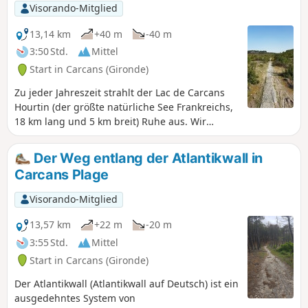
sind am Rande eines schönen Strandes am
Visorando-Mitglied
größten natürlichen See Frankreichs und
inmitten des Urwalds feste Bauten und
13,14 km
+40 m
-40 m
schöne Holzhäuser hinzugekommen.
3:50 Std.
Mittel
Start in Carcans (Gironde)
Zu jeder Jahreszeit strahlt der Lac de Carcans
Hourtin (der größte natürliche See Frankreichs,
18 km lang und 5 km breit) Ruhe aus. Wir
nehmen den alten Radweg von La Gracieuse,
der heute leider in schlechtem Zustand ist. Er
Der Weg entlang der Atlantikwall in
verläuft parallel zumGR®8, dem Jakobsweg,
Carcans Plage
und führt von der Basis von Bombannes zur
Spitze von La Gracieuse am Westufer des Sees.
Visorando-Mitglied
13,57 km
+22 m
-20 m
3:55 Std.
Mittel
Start in Carcans (Gironde)
Der Atlantikwall (Atlantikwall auf Deutsch) ist ein
ausgedehntes System von