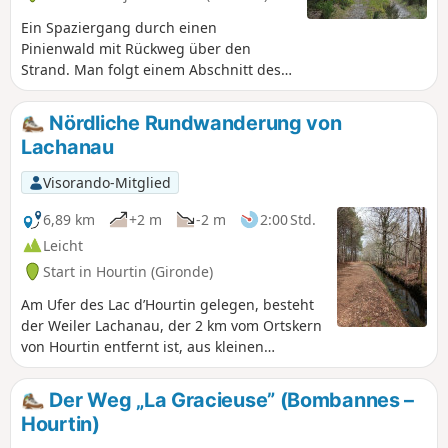
Ein Spaziergang durch einen
Pinienwald mit Rückweg über den
Strand. Man folgt einem Abschnitt des
Jakobswegs. Je nach Jahreszeit sollte
man auf die Flut und die
Nördliche Rundwanderung von
Gezeitenkoeffizienten achten.
Lachanau
Visorando-Mitglied
6,89 km
+2 m
-2 m
2:00 Std.
Leicht
Start in Hourtin (Gironde)
Am Ufer des Lac d’Hourtin gelegen, besteht
der Weiler Lachanau, der 2 km vom Ortskern
von Hourtin entfernt ist, aus kleinen
Grundstücken, auf denen provisorische
Bauten errichtet wurden. Die Einwohner von
Der Weg „La Gracieuse” (Bombannes –
Bordeaux mieteten diese Grundstücke, um
Hourtin)
in der Nähe des Sees zu sein. Inzwischen