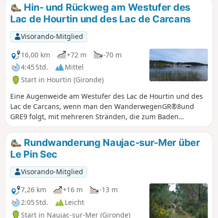
Hin- und Rückweg am Westufer des
Lac de Hourtin und des Lac de Carcans
Visorando-Mitglied
16,00 km
+72 m
-70 m
4:45 Std.
Mittel
Start in Hourtin (Gironde)
Eine Augenweide am Westufer des Lac de Hourtin und des
Lac de Carcans, wenn man den WanderwegenGR®8und
GRE9 folgt, mit mehreren Stränden, die zum Baden
einladen. Wichtige Hinweise für die gesamte Strecke:
Überqueren Sie niemals die Ganivelles, das sind Barrieren
Rundwanderung Naujac-sur-Mer über
aus Akazienpfählen des Service des Eaux et Forêts. Feuer
Le Pin Sec
sind verboten.
Visorando-Mitglied
7,26 km
+16 m
-13 m
2:05 Std.
Leicht
Start in Naujac-sur-Mer (Gironde)