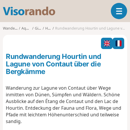
V
T
i
o
s
g
o
Wanderungen
Aquitanien
Gironde
Hourtin
Rundwanderung Hourtin und Lagune von Contaut über die Bergkämme
g
r
l
a
e
n
n
d
Rundwanderung Hourtin und
a
o
v
Lagune von Contaut über die
i
Bergkämme
g
a
t
Wanderung zur Lagune von Contaut über Wege
i
inmitten von Dünen, Sümpfen und Wäldern. Schöne
o
Ausblicke auf den Étang de Contaut und den Lac de
n
Hourtin. Entdeckung der Fauna und Flora, Wege und
Pfade mit leichtem Höhenunterschied und teilweise
sandig.