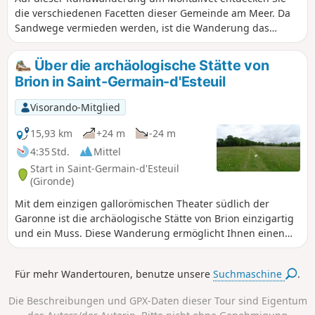
die verschiedenen Facetten dieser Gemeinde am Meer. Da
Sandwege vermieden werden, ist die Wanderung das
ganze Jahr über begehbar.
Über die archäologische Stätte von
Brion in Saint-Germain-d'Esteuil
Visorando-Mitglied
15,93 km
+24 m
-24 m
4:35 Std.
Mittel
Start in Saint-Germain-d'Esteuil
(Gironde)
Mit dem einzigen gallorömischen Theater südlich der
Garonne ist die archäologische Stätte von Brion einzigartig
und ein Muss. Diese Wanderung ermöglicht Ihnen einen
Rundgang durch die Gemeinde Saint-Germain-d'Esteuil
und die Entdeckung der Überreste und des römischen
Für mehr Wandertouren, benutze unsere
Suchmaschine
.
Theaters der Stätte von Brion.
Die Beschreibungen und GPX-Daten dieser Tour sind Eigentum