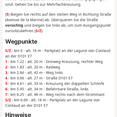
sind. Gehen Sie bis zur Mehrfachkreuzung.
(
5
) Biegen Sie rechts auf den steilen Weg in Richtung Straße
(Avenue de la Marine) ab. Überqueren Sie die Straße
vorsichtig
und biegen Sie links ab, um zum Ausgangspunkt
zurückzukehren (
S/Z
).
Wegpunkte
S/Z
: km 0 - alt. 16 m - Parkplatz an der Lagune von Contaud
an der D101 E7
1
: km 1.22 - alt. 20 m - Dreiweg-Kreuzung, rechter Weg
2
: km 1.83 - alt. 20 m - Radweg
3
: km 2.66 - alt. 42 m - Weg links
4
: km 3.66 - alt. 27 m - Straße D101 E7
5
: km 4.61 - alt. 33 m - Kreuzung der doppelten Schleife
6
: km 5.45 - alt. 34 m - Befahrbare Straße, links
7
: km 6.25 - alt. 46 m - Weg rechts nach dem Strommast
S/Z
: km 6.69 - alt. 16 m - Parkplatz an der Lagune von
Contaud an der D101 E7
Hinweise