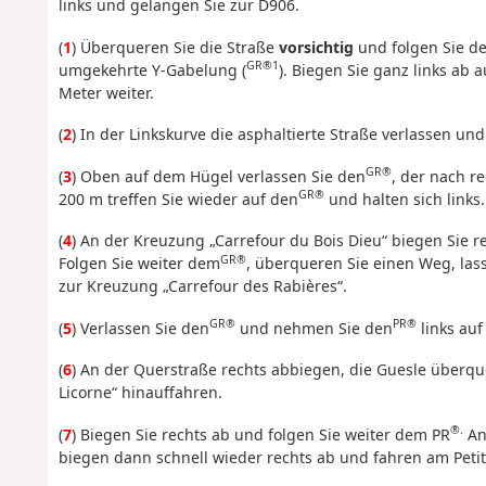
links und gelangen Sie zur D906.
(
1
) Überqueren Sie die Straße
vorsichtig
und folgen Sie de
GR®1
umgekehrte Y-Gabelung (
). Biegen Sie ganz links ab 
Meter weiter.
(
2
) In der Linkskurve die asphaltierte Straße verlassen u
GR®
(
3
) Oben auf dem Hügel verlassen Sie den
, der nach r
GR®
200 m treffen Sie wieder auf den
und halten sich links.
(
4
) An der Kreuzung „Carrefour du Bois Dieu“ biegen Sie r
GR®
Folgen Sie weiter dem
, überqueren Sie einen Weg, lass
zur Kreuzung „Carrefour des Rabières“.
GR®
PR®
(
5
) Verlassen Sie den
und nehmen Sie den
links auf
(
6
) An der Querstraße rechts abbiegen, die Guesle überqu
Licorne“ hinauffahren.
®.
(
7
) Biegen Sie rechts ab und folgen Sie weiter dem PR
An
biegen dann schnell wieder rechts ab und fahren am Petit