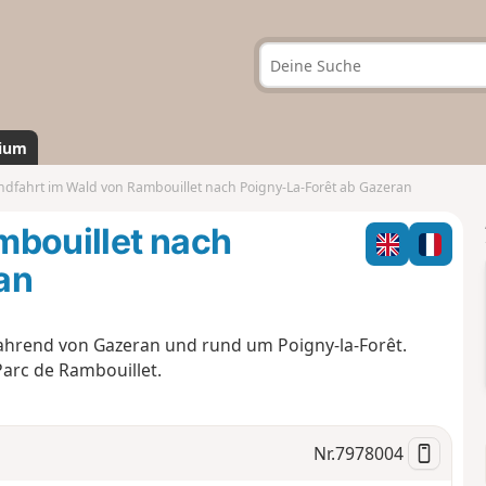
ium
dfahrt im Wald von Rambouillet nach Poigny-La-Forêt ab Gazeran
mbouillet nach
an
fahrend von Gazeran und rund um Poigny-la-Forêt.
arc de Rambouillet.
Nr.
7978004