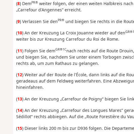
PR®
(
8
) Dem
weiter folgen, der einen weiten Halbkreis nach
„Carrefour d'Angennes“ erreicht.
PR®
(
9
) Verlassen Sie den
und biegen Sie rechts in die Route 
GR®
(
10
) An der Kreuzung La Croix Jouanne wieder auf den
weiter bis zur Kreuzung Carrefour du Roi de Rome.
GR®1C
(
11
) Folgen Sie dem
nach rechts auf die Route Drouin,
und biegen Sie, nachdem Sie unter einem Torbogen zwisc
rechts ab, um zum Rathaus zu gelangen.
(
12
) Weiter auf der Route de l'École, dann links auf die 
geradeaus auf dem Feldweg weiterfahren. Eine Abzweigu
hineinfahren.
(
13
) An der Kreuzung „Carrefour de Poigny“ biegen Sie link
(
14
) An der Kreuzung „Carrefour des Longues Mares“ gera
Sédillot“ rechts abbiegen. Auf die „Route Forestière du Va
(
15
) Dieser links 200 m bis zur D936 folgen. Die Departe