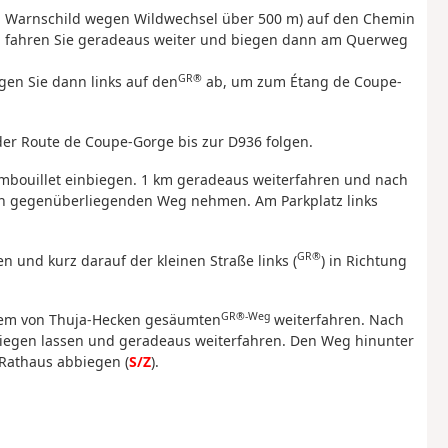
m Warnschild wegen Wildwechsel über 500 m) auf den Chemin
n fahren Sie geradeaus weiter und biegen dann am Querweg
GR®
en Sie dann links auf den
ab, um zum Étang de Coupe-
 der Route de Coupe-Gorge bis zur D936 folgen.
mbouillet einbiegen. 1 km geradeaus weiterfahren und nach
en gegenüberliegenden Weg nehmen. Am Parkplatz links
GR®
 und kurz darauf der kleinen Straße links (
) in Richtung
GR®-Weg
 dem von Thuja-Hecken gesäumten
weiterfahren. Nach
liegen lassen und geradeaus weiterfahren. Den Weg hinunter
Rathaus abbiegen (
S/Z
).