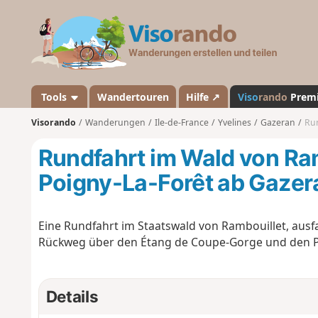
V
i
s
o
r
a
Tools
Wandertouren
Hilfe ↗
Viso
rando
Prem
n
Visorando
Wanderungen
Ile-de-France
Yvelines
Gazeran
Run
d
o
Rundfahrt im Wald von Ra
Poigny-La-Forêt ab Gazer
Eine Rundfahrt im Staatswald von Rambouillet, aus
Rückweg über den Étang de Coupe-Gorge und den P
Details