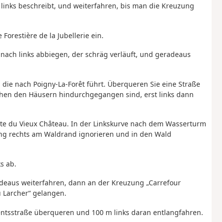
 links beschreibt, und weiterfahren, bis man die Kreuzung
Forestière de la Jubellerie ein.
1
nach links abbiegen, der schräg verläuft, und geradeaus
 die nach Poigny-La-Forêt führt. Überqueren Sie eine Straße
hen den Häusern hindurchgegangen sind, erst links dann
Route du Vieux Château. In der Linkskurve nach dem Wasserturm
ng rechts am Waldrand ignorieren und in den Wald
s ab.
deaus weiterfahren, dann an der Kreuzung „Carrefour
u Larcher“ gelangen.
mentsstraße überqueren und 100 m links daran entlangfahren.