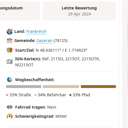
tungsdatum
Letzte Bewertung
–
29 Apr 2024
Land:
Frankreich
Gemeinde:
Gazeran
(78125)
Start/Ziel:
N 48.636111° / E 1.774923°
IGN-Karte(n):
Ref. 2115O, 2215OT, 2215OTR,
M2215OT
Wegbeschaffenheit:
■
33% Straße
■
34% Befahrbar
■
33% Pfad
Fahrrad tragen:
Nein
Schwierigkeitsgrad:
Mittel