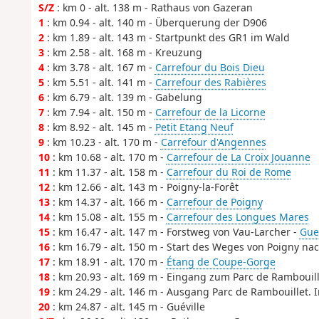
S/Z
: km 0 - alt. 138 m - Rathaus von Gazeran
1
: km 0.94 - alt. 140 m - Überquerung der D906
2
: km 1.89 - alt. 143 m - Startpunkt des GR1 im Wald
3
: km 2.58 - alt. 168 m - Kreuzung
4
: km 3.78 - alt. 167 m -
Carrefour du Bois Dieu
5
: km 5.51 - alt. 141 m -
Carrefour des Rabières
6
: km 6.79 - alt. 139 m - Gabelung
7
: km 7.94 - alt. 150 m -
Carrefour de la Licorne
8
: km 8.92 - alt. 145 m -
Petit Etang Neuf
9
: km 10.23 - alt. 170 m -
Carrefour d'Angennes
10
: km 10.68 - alt. 170 m -
Carrefour de La Croix Jouanne
11
: km 11.37 - alt. 158 m -
Carrefour du Roi de Rome
12
: km 12.66 - alt. 143 m - Poigny-la-Forêt
13
: km 14.37 - alt. 166 m -
Carrefour de Poigny
14
: km 15.08 - alt. 155 m -
Carrefour des Longues Mares
15
: km 16.47 - alt. 147 m - Forstweg von Vau-Larcher -
Gues
16
: km 16.79 - alt. 150 m - Start des Weges von Poigny na
17
: km 18.91 - alt. 170 m -
Étang de Coupe-Gorge
18
: km 20.93 - alt. 169 m - Eingang zum Parc de Rambouill
19
: km 24.29 - alt. 146 m - Ausgang Parc de Rambouillet. 
20
: km 24.87 - alt. 145 m - Guéville