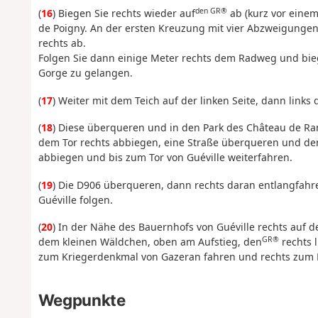
den GR®
(
16
) Biegen Sie rechts wieder auf
ab (kurz vor eine
de Poigny. An der ersten Kreuzung mit vier Abzweigunge
rechts ab.
Folgen Sie dann einige Meter rechts dem Radweg und bieg
Gorge zu gelangen.
(
17
) Weiter mit dem Teich auf der linken Seite, dann links
(
18
) Diese überqueren und in den Park des Château de Ra
dem Tor rechts abbiegen, eine Straße überqueren und d
abbiegen und bis zum Tor von Guéville weiterfahren.
(
19
) Die D906 überqueren, dann rechts daran entlangfahren
Guéville folgen.
(
20
) In der Nähe des Bauernhofs von Guéville rechts auf
GR®
dem kleinen Wäldchen, oben am Aufstieg, den
rechts 
zum Kriegerdenkmal von Gazeran fahren und rechts zum 
Wegpunkte