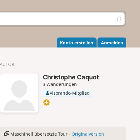
S
u
c
h
e
Konto erstellen
Anmelden
n
AUTOR
Christophe Caquot
3 Wanderungen
Visorando-Mitglied
Maschinell übersetzte Tour -
Originalversion